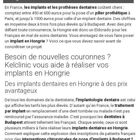
En France,
les implants et les prothèses dentaires
coûtent chers :
comptez entre 450 et 600 euros pour la pose d’un
pilier prothétique
à
Paris, et jusqu’à 1500 euros pour celle d’un implant dentaire. Des chiffres
en moyenne deux à trois fois plus élevés qu’à Budapest. Avec des prix
défiant toute concurrence, la Hongrie est donc un Eldorado pour les
Français en mal de soins dentaires. Vous envisagez de vous faire poser
un
implant en Hongrie
? Voici ce que vous devez savoir avant de
concrétiser ce projet.
Besoin de nouvelles couronnes ?
Kelclinic vous aide à réaliser vos
implants en Hongrie
Des implants dentaires en Hongrie à des prix
avantageux
De tous les domaines de la dentisterie,
l’implantologie dentaire
est celui
qui affiche les tarifs les plus élevés. D’autant qu’en France, le
traitement
par implant
en remplacement d’une dent tombée ou malade n’est pas
remboursé par l’assurance maladie. C’est pourquoi les
dentistes à
Budapest
attirent tellement les Français. Chaque année, ceux-ci sont
plusieurs milliers à faire réaliser leurs
implants dentaires en Hongrie
.
Comment expliquer cette explosion des inscriptions de patients français
pour des
interventions chirurgicales de pose d’implants à Budapest ?