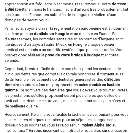
appréhension est fréquente. Néanmoins, rassurez-vous : votre
dentiste
à Budapest
maîtrisera le français. Il aura d’ailleurs très probablement fait
ses études en France. Les subtilités de la langue de Molière n’auront
donc pas de secret pour lui.
Par ailleurs, soyons clairs : la règlementation européenne est strictement
la même pour un
dentiste en Hongrie
et un dentiste en France. En
d’autres termes, les contrôles sanitaires et les normes d’hygiène sont
identiques d’un pays à l’autre. Mieux, en Hongrie chaque dossier
médical est soumis à un contrôle systématique par les autorités. Vous
pouvez donc réaliser
la pose de votre bridge à Budapest
en toute
sérénité.
Cependant, il reste difficile de faire son choix parmi les centaines de
cliniques dentaires que compte la capitale hongroise. Il convient aussi
de différencier les cabinets de dentistes généralistes des
cliniques
dentaires spécialisées
qui proposent des
soins dentaires haut de
gamme
. Ce sont vers ces dernières que vous devez vous tourner. Certes,
les prestations qu’elles proposent seront plus chères que celles d’un
petit cabinet dentaire en province, mais elles seront aussi plus sûres et
de meilleure qualité.
Heureusement, Kelclinic vous facilite la tâche en sélectionnant pour vous
les meilleures cliniques dentaires pour un séjour en Hongrie sans
douleur. Vous souhaitez vous faire poser un
implant Alpha-Bio
au
meilleur prix ? En vous inscrivant sur notre site, vous êtes sûr de recevoir