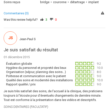
Soins reçus
bridge
couronne
détartrage
implant
Commentaires (0)
Was this review helpful?
3
0
JS
Jean-Paul S
Je suis satisfait du résultat
01 décembre 2015
Évaluation globale
9.2
Hygiène du personnel et propreté des lieux
10.0
Organisation (séjour, planning des soins…)
8.0
Politesse et communication avec le patient
9.0
Qualité des soins et modernité des installations
10.0
Rapport qualité / prix
9.0
Je suis très satisfait des soins, de l'accueil à la clinique, des praticiens
toujours à l'écoute pour d'éventuels changements de dernière minute.
Tout est conforme à la présentation dans les vidéos et descriptifs.
SOINS DENTAIRES (FACULTATIF)