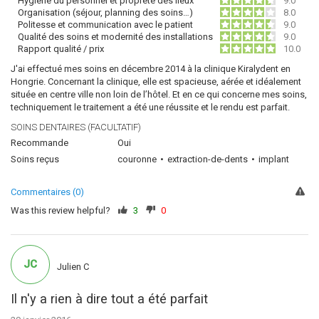
Hygiène du personnel et propreté des lieux
9.0
Organisation (séjour, planning des soins…)
8.0
Politesse et communication avec le patient
9.0
Qualité des soins et modernité des installations
9.0
Rapport qualité / prix
10.0
J'ai effectué mes soins en décembre 2014 à la clinique Kiralydent en
Hongrie. Concernant la clinique, elle est spacieuse, aérée et idéalement
située en centre ville non loin de l’hôtel. Et en ce qui concerne mes soins,
techniquement le traitement a été une réussite et le rendu est parfait.
SOINS DENTAIRES (FACULTATIF)
Recommande
Oui
Soins reçus
couronne
extraction-de-dents
implant
Commentaires (0)
Was this review helpful?
3
0
JC
Julien C
Il n'y a rien à dire tout a été parfait