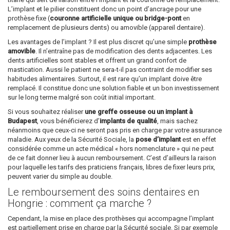
L’implant et le pilier constituent donc un point d’ancrage pour une
prothèse fixe (
couronne artificielle unique ou bridge-pont
en
remplacement de plusieurs dents) ou amovible (appareil dentaire).
Les avantages de l’implant ? Il est plus discret qu’une simple
prothèse
amovible
. Il n’entraîne pas de modification des dents adjacentes. Les
dents artificielles sont stables et offrent un grand confort de
mastication. Aussi le patient ne sera-t-il pas contraint de modifier ses
habitudes alimentaires. Surtout, il est rare qu’un implant doive être
remplacé. Il constitue donc une solution fiable et un bon investissement
sur le long terme malgré son coût initial important.
Si vous souhaitez réaliser
une greffe osseuse ou un implant à
Budapest
, vous bénéficierez d’
implants de qualité
, mais sachez
néanmoins que ceux-ci ne seront pas pris en charge par votre assurance
maladie. Aux yeux de la Sécurité Sociale, la
pose d’implant
est en effet
considérée comme un acte médical « hors nomenclature » qui ne peut
de ce fait donner lieu à aucun remboursement. C’est d’ailleurs la raison
pour laquelle les tarifs des praticiens français, libres de fixer leurs prix,
peuvent varier du simple au double.
Le remboursement des soins dentaires en
Hongrie : comment ça marche ?
Cependant, la mise en place des prothèses qui accompagne l’implant
est partiellement prise en charge par la Sécurité sociale. Si par exemple