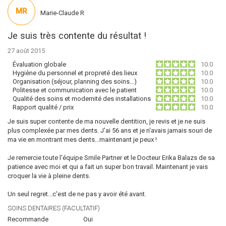
MR
Marie-Claude R
Je suis très contente du résultat !
27 août 2015
Évaluation globale
10.0
Hygiène du personnel et propreté des lieux
10.0
Organisation (séjour, planning des soins…)
10.0
Politesse et communication avec le patient
10.0
Qualité des soins et modernité des installations
10.0
Rapport qualité / prix
10.0
Je suis super contente de ma nouvelle dentition, je revis et je ne suis
plus complexée par mes dents. J'ai 56 ans et je n'avais jamais souri de
ma vie en montrant mes dents...maintenant je peux !
Je remercie toute l'équipe Smile Partner et le Docteur Erika Balazs de sa
patience avec moi et qui a fait un super bon travail. Maintenant je vais
croquer la vie à pleine dents.
Un seul regret...c'est de ne pas y avoir été avant.
SOINS DENTAIRES (FACULTATIF)
Recommande
Oui