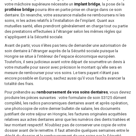
votre mâchoire supérieure nécessite un
implant bridge
, la pose de la
prothèse bridge
pourra être en partie prise en charge dans ce soin
dentaire. En revanche, votre assurance maladie ne remboursera ni les
soins, ni les actes relatifs à l’installation de l’implant. Quant aux
mutuelles santé, elles prendront généralement en charge tout ou partie
des prestations effectuées à l'étranger selon les mêmes règles qui
s'appliquent à la Sécurité sociale.
Avant de partir, vous n'êtes pas tenu de demander une autorisation de
soin dentaire à l'étranger auprès de la Sécurité sociale puisque la
Hongrie se situe à l'intérieur de l'espace économique européen.
Toutefois, il sera judicieux avant votre départ de soumettre un devis à
votre mutuelle pour savoir avec précision le montant qu'elle sera en
mesure de rembourser pour vos soins. Le tiers payant n'étant pas
encore possible en Europe, sachez aussi qu'il vous faudra avancer la
totalité des frais.
Pour prétendre au
remboursement de vos soins dentaires
, vous devrez
produire les pièces suivantes : votre formulaire de soin S3125 dûment
complété, les radios panoramiques dentaires avant et après opération,
une photocopie de votre dernier bulletin de salaire, les documents
justifiant de votre séjour en Hongrie, les factures originales acquittées
relatives aux actes dentaires ainsi que les numéros des dents traitées et
leur montant respectif. N’oubliez pas de conserver une copie de votre
dossier avant de le remettre. Il faut attendre quelques semaines entre le
dépôt du dossier et le remboursement de vos soins par la Sécurité