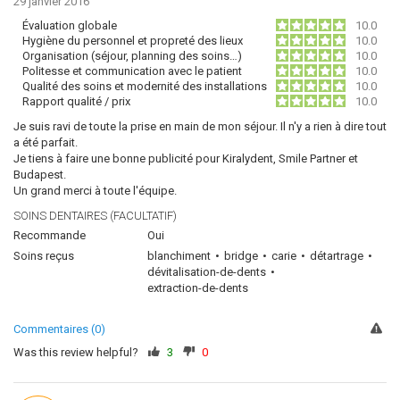
29 janvier 2016
Évaluation globale
10.0
Hygiène du personnel et propreté des lieux
10.0
Organisation (séjour, planning des soins…)
10.0
Politesse et communication avec le patient
10.0
Qualité des soins et modernité des installations
10.0
Rapport qualité / prix
10.0
Je suis ravi de toute la prise en main de mon séjour. Il n'y a rien à dire tout
a été parfait.
Je tiens à faire une bonne publicité pour Kiralydent, Smile Partner et
Budapest.
Un grand merci à toute l'équipe.
SOINS DENTAIRES (FACULTATIF)
Recommande
Oui
Soins reçus
blanchiment
bridge
carie
détartrage
dévitalisation-de-dents
extraction-de-dents
Commentaires (0)
Was this review helpful?
3
0