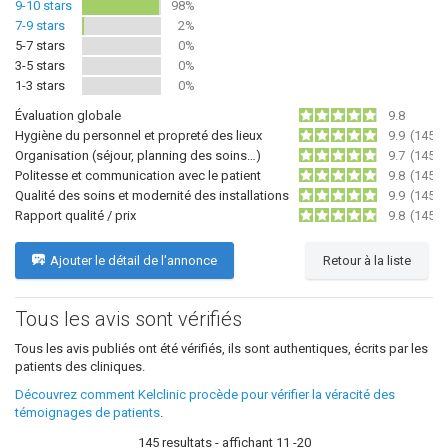
9-10 stars
98%
7-9 stars
2%
5-7 stars
0%
3-5 stars
0%
1-3 stars
0%
Évaluation globale
9.8
Hygiène du personnel et propreté des lieux
9.9
(145)
Organisation (séjour, planning des soins…)
9.7
(145)
Politesse et communication avec le patient
9.8
(145)
Qualité des soins et modernité des installations
9.9
(145)
Rapport qualité / prix
9.8
(145)
Ajouter le détail de l'annonce
Retour à la liste
Tous les avis sont vérifiés
Tous les avis publiés ont été vérifiés, ils sont authentiques, écrits par les
patients des cliniques.
Découvrez comment Kelclinic procède pour vérifier la véracité des
témoignages de patients
.
145 resultats - affichant 11 -20