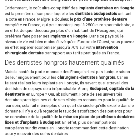
Évidemment, le coût ultra-compétitif des
implants dentaires en Hongrie
est la première raison pour laquelle les
dentistes budapestois
ont tant
la cote en France. Malgré la douleur, le
prix d’une prothèse dentaire
complète en France, qui peut monter jusqu’à 2500 euros par mâchoire, a
en effet de quoi décourager plus d’un habitant de l’Hexagone, qui
préférera faire poser ses
implants en Hongrie
. Dans ce pays où le
niveau de vie est bien moins élevé qu’en Europe de l’Ouest, vous pouvez
en effet espérer économiser jusqu’à 70% sur votre
intervention
chirurgicale dentaire
par rapport aux tarifs pratiqués en France.
Des dentistes hongrois hautement qualifiés
Mais la santé du porte-monnaie des Français n’est pas l’unique raison
de leur engouement pour les
chirurgiens-dentistes hongrois
. Car en
faisant réaliser leurs implants en Hongrie, ils savent que le travail des
dentistes de ce pays sera irréprochable. Alors,
Budapest, capitale de la
dentisterie
en Europe ? Oui, absolument. Forte de ses universités
dentaires prestigieuses et de ses cliniques reconnues pour la qualité de
leur soin, cela fait même plus d’un quart de siècle qu’elle excelle dans le
domaine. Il n’y a qu’à regarder le taux de satisfaction des patients pour
se convaincre de la qualité de la
mise en place de prothèses dentaires
fixes et d’implants à Budapest
. En effet, plus de neuf patients
européens sur dix venus en Hongrie recommandent cette destination
pour y recevoir des soins dentaires.