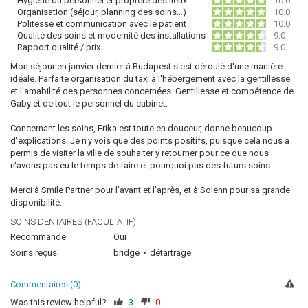
Hygiène du personnel et propreté des lieux
10.0
Organisation (séjour, planning des soins…)
10.0
Politesse et communication avec le patient
10.0
Qualité des soins et modernité des installations
9.0
Rapport qualité / prix
9.0
Mon séjour en janvier dernier à Budapest s'est déroulé d'une manière
idéale. Parfaite organisation du taxi à l'hébergement avec la gentillesse
et l'amabilité des personnes concernées. Gentillesse et compétence de
Gaby et de tout le personnel du cabinet.
Concernant les soins, Erika est toute en douceur, donne beaucoup
d'explications. Je n'y vois que des points positifs, puisque cela nous a
permis de visiter la ville de souhaiter y retourner pour ce que nous
n'avons pas eu le temps de faire et pourquoi pas des futurs soins.
Merci à Smile Partner pour l'avant et l'après, et à Solenn pour sa grande
disponibilité.
SOINS DENTAIRES (FACULTATIF)
Recommande
Oui
Soins reçus
bridge
détartrage
Commentaires (0)
Was this review helpful?
3
0