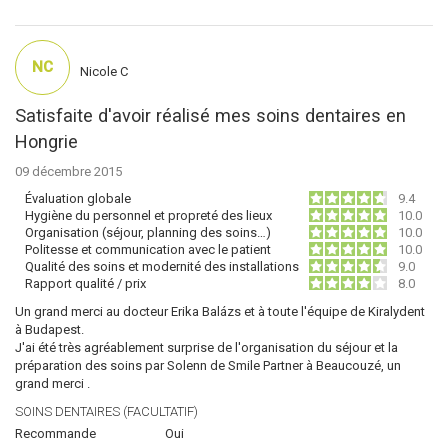
NC
Nicole C
Satisfaite d'avoir réalisé mes soins dentaires en
Hongrie
09 décembre 2015
Évaluation globale
9.4
Hygiène du personnel et propreté des lieux
10.0
Organisation (séjour, planning des soins…)
10.0
Politesse et communication avec le patient
10.0
Qualité des soins et modernité des installations
9.0
Rapport qualité / prix
8.0
Un grand merci au docteur Erika Balázs et à toute l'équipe de Kiralydent
à Budapest.
J'ai été très agréablement surprise de l'organisation du séjour et la
préparation des soins par Solenn de Smile Partner à Beaucouzé, un
grand merci .
SOINS DENTAIRES (FACULTATIF)
Recommande
Oui