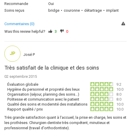
Recommande
Oui
Soins reçus
bridge
couronne
détartrage
implant
Commentaires (0)
Was this review helpful?
3
0
JP
José P
Très satisfait de la clinique et des soins
02 septembre 2015
Évaluation globale
9.2
Hygiène du personnel et propreté des lieux
10.0
Organisation (séjour, planning des soins…)
8.0
Politesse et communication avec le patient
8.0
Qualité des soins et modernité des installations
10.0
Rapport qualité / prix
10.0
Très grande satisfaction quant à l'accueil, la prise en charge, les soins et
les prothèses. Chirurgien-dentiste très compétent, minutieux et
professionnel (travail d'orthodontiste).