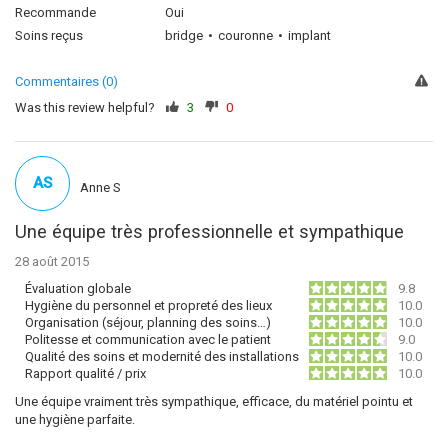
Recommande
Oui
Soins reçus
bridge
couronne
implant
Commentaires (0)
Was this review helpful?
3
0
AS
Anne S
Une équipe très professionnelle et sympathique
28 août 2015
Évaluation globale
9.8
Hygiène du personnel et propreté des lieux
10.0
Organisation (séjour, planning des soins…)
10.0
Politesse et communication avec le patient
9.0
Qualité des soins et modernité des installations
10.0
Rapport qualité / prix
10.0
Une équipe vraiment très sympathique, efficace, du matériel pointu et
une hygiène parfaite.