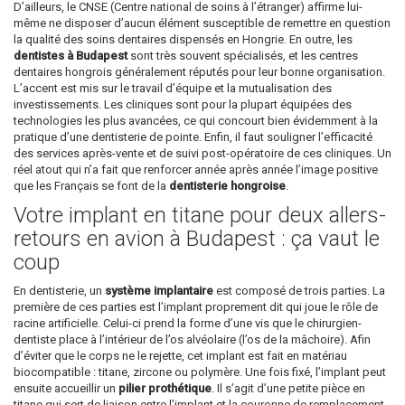
D’ailleurs, le CNSE (Centre national de soins à l’étranger) affirme lui-
même ne disposer d’aucun élément susceptible de remettre en question
la qualité des soins dentaires dispensés en Hongrie. En outre, les
dentistes à Budapest
sont très souvent spécialisés, et les centres
dentaires hongrois généralement réputés pour leur bonne organisation.
L’accent est mis sur le travail d’équipe et la mutualisation des
investissements. Les cliniques sont pour la plupart équipées des
technologies les plus avancées, ce qui concourt bien évidemment à la
pratique d’une dentisterie de pointe. Enfin, il faut souligner l’efficacité
des services après-vente et de suivi post-opératoire de ces cliniques. Un
réel atout qui n’a fait que renforcer année après année l’image positive
que les Français se font de la
dentisterie hongroise
.
Votre implant en titane pour deux allers-
retours en avion à Budapest : ça vaut le
coup
En dentisterie, un
système implantaire
est composé de trois parties. La
première de ces parties est l’implant proprement dit qui joue le rôle de
racine artificielle. Celui-ci prend la forme d’une vis que le chirurgien-
dentiste place à l’intérieur de l’os alvéolaire (l’os de la mâchoire). Afin
d’éviter que le corps ne le rejette, cet implant est fait en matériau
biocompatible : titane, zircone ou polymère. Une fois fixé, l’implant peut
ensuite accueillir un
pilier prothétique
. Il s’agit d’une petite pièce en
titane qui sert de liaison entre l’implant et la couronne de remplacement.