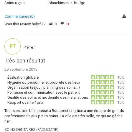
Soins reçus
blanchiment
bridge
Commentaires (0)
Was this review helpful?
3
0
PT
Pierre T
Très bon résultat
29 septembre 2015
Évaluation globale
10.0
Hygiène du personnel et propreté des lieux
10.0
Organisation (séjour, planning des soins…)
10.0
Politesse et communication avec le patient
10.0
Qualité des soins et modernité des installations
10.0
Rapport qualité / prix
10.0
Tout s'est très bien passé à Budapest et grâce à une équipe de grands
professionnels aux petits soins. La ville est très belle, ce qui ne gâche
rien.
SOINS DENTAIRES (FACULTATIF)