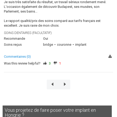
Je suis très satisfaite du résultat, un travail sérieux rondement mené.
L'occasion également de découvrir Budapest, ses musées, son
Parlement, ses bains...
Le rapport qualité/prix des soins comparé aux tarifs français est
excellent. Je suis ravie de mon choix.
SOINS DENTAIRES (FACULTATIF)
Recommande
Oui
Soins reçus
bridge
couronne
implant
Commentaires (0)
Was this review helpful?
3
1
Vous projetez de faire poser votre implant en
Hongrie ?