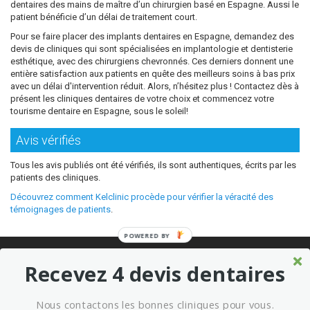
dentaires des mains de maître d’un chirurgien basé en Espagne. Aussi le
patient bénéficie d’un délai de traitement court.
Pour se faire placer des implants dentaires en Espagne, demandez des
devis de cliniques qui sont spécialisées en implantologie et dentisterie
esthétique, avec des chirurgiens chevronnés. Ces derniers donnent une
entière satisfaction aux patients en quête des meilleurs soins à bas prix
avec un délai d'intervention réduit. Alors, n’hésitez plus ! Contactez dès à
présent les cliniques dentaires de votre choix et commencez votre
tourisme dentaire en Espagne, sous le soleil!
Avis vérifiés
Tous les avis publiés ont été vérifiés, ils sont authentiques, écrits par les
patients des cliniques.
Découvrez comment Kelclinic procède pour vérifier la véracité des
témoignages de patients
.
POWERED BY
© 2026 Où refaire ses dents moins cher sans sacrifier la qualité ?
Recevez 4 devis dentaires
Meilleures cliniques dentaires à l’étranger
Marketing kelclinic
Nous contactons les bonnes cliniques pour vous.