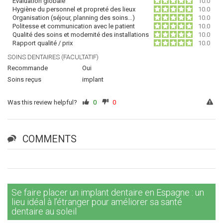
Évaluation globale
10.0
Hygiène du personnel et propreté des lieux
10.0
Organisation (séjour, planning des soins…)
10.0
Politesse et communication avec le patient
10.0
Qualité des soins et modernité des installations
10.0
Rapport qualité / prix
10.0
SOINS DENTAIRES (FACULTATIF)
Recommande
Oui
Soins reçus
implant
Was this review helpful?
0
0
COMMENTS
Se faire placer un implant dentaire en Espagne : un
lieu idéal à l’étranger pour améliorer sa santé
dentaire au soleil