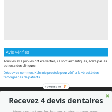
Avis vérifiés
Tous les avis publiés ont été vérifiés, ils sont authentiques, écrits par les
patients des cliniques.
Découvrez comment Kelclinic procède pour vérifier la véracité des
témoignages de patients
.
POWERED BY
© 2026 Où refaire ses dents moins cher sans sacrifier la qualité ?
Recevez 4 devis dentaires
Meilleures cliniques dentaires à l’étranger
Marketing kelclinic
Nous contactons les bonnes cliniques pour vous.