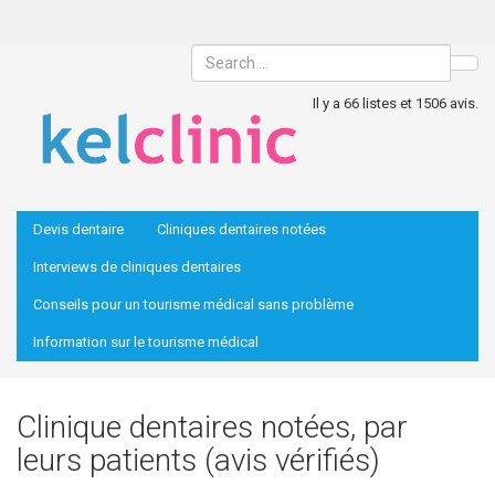
Sea
Il y a 66 listes et 1506 avis.
Devis dentaire
Cliniques dentaires notées
Interviews de cliniques dentaires
Conseils pour un tourisme médical sans problème
Information sur le tourisme médical
Clinique dentaires notées, par
leurs patients (avis vérifiés)