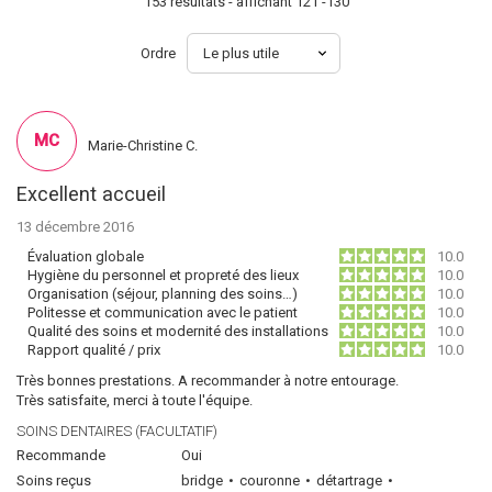
153 resultats - affichant 121 -130
Ordre
MC
Marie-Christine C.
Excellent accueil
13 décembre 2016
Évaluation globale
10.0
Hygiène du personnel et propreté des lieux
10.0
Organisation (séjour, planning des soins…)
10.0
Politesse et communication avec le patient
10.0
Qualité des soins et modernité des installations
10.0
Rapport qualité / prix
10.0
Très bonnes prestations. A recommander à notre entourage.
Très satisfaite, merci à toute l'équipe.
SOINS DENTAIRES (FACULTATIF)
Recommande
Oui
Soins reçus
bridge
couronne
détartrage