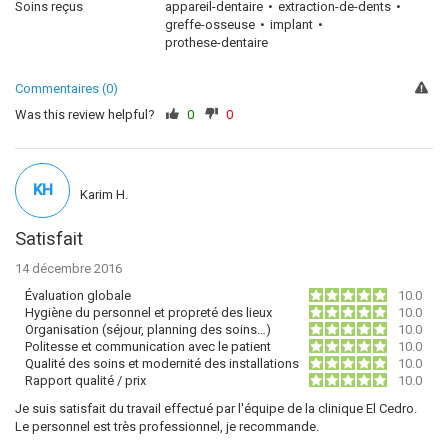
Soins reçus
appareil-dentaire
extraction-de-dents
greffe-osseuse
implant
prothese-dentaire
Commentaires (0)
Was this review helpful?
0
0
KH
Karim H.
Satisfait
14 décembre 2016
Évaluation globale
10.0
Hygiène du personnel et propreté des lieux
10.0
Organisation (séjour, planning des soins…)
10.0
Politesse et communication avec le patient
10.0
Qualité des soins et modernité des installations
10.0
Rapport qualité / prix
10.0
Je suis satisfait du travail effectué par l'équipe de la clinique El Cedro.
Le personnel est très professionnel, je recommande.