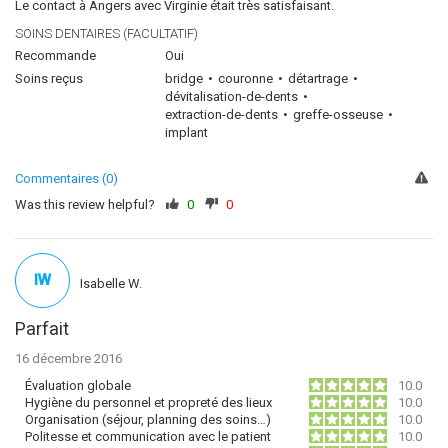
Le contact à Angers avec Virginie était très satisfaisant.
SOINS DENTAIRES (FACULTATIF)
Recommande
Oui
Soins reçus
bridge
couronne
détartrage
dévitalisation-de-dents
extraction-de-dents
greffe-osseuse
implant
Commentaires (0)
Was this review helpful?
0
0
IW
Isabelle W.
Parfait
16 décembre 2016
Évaluation globale
10.0
Hygiène du personnel et propreté des lieux
10.0
Organisation (séjour, planning des soins…)
10.0
Politesse et communication avec le patient
10.0