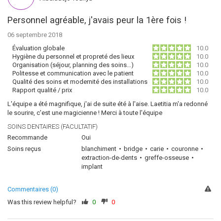
Personnel agréable, j'avais peur la 1ère fois !
06 septembre 2018
Évaluation globale
10.0
Hygiène du personnel et propreté des lieux
10.0
Organisation (séjour, planning des soins…)
10.0
Politesse et communication avec le patient
10.0
Qualité des soins et modernité des installations
10.0
Rapport qualité / prix
10.0
L'équipe a été magnifique, j'ai de suite été à l'aise. Laetitia m'a redonné
le sourire, c'est une magicienne ! Merci à toute l'équipe
SOINS DENTAIRES (FACULTATIF)
Recommande
Oui
Soins reçus
blanchiment
bridge
carie
couronne
extraction-de-dents
greffe-osseuse
implant
Commentaires (0)
Was this review helpful?
0
0