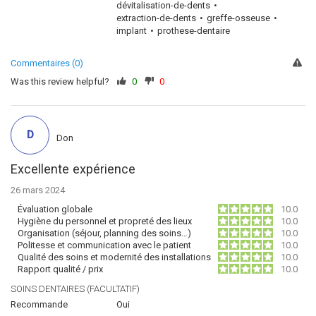
dévitalisation-de-dents
extraction-de-dents
greffe-osseuse
implant
prothese-dentaire
Commentaires (0)
Was this review helpful?
0
0
D
Don
Excellente expérience
26 mars 2024
Évaluation globale
10.0
Hygiène du personnel et propreté des lieux
10.0
Organisation (séjour, planning des soins…)
10.0
Politesse et communication avec le patient
10.0
Qualité des soins et modernité des installations
10.0
Rapport qualité / prix
10.0
SOINS DENTAIRES (FACULTATIF)
Recommande
Oui