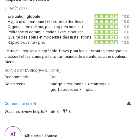
31 août 2017
Évaluation globale
10.0
Hygiène du personnel et propreté des lieux
10.0
Organisation (séjour, planning des soins…)
10.0
Politesse et communication avec le patient
10.0
Qualité des soins et modernité des installations
10.0
Rapport qualité / prix
10.0
Le trajet jusqu'ici est agréable. Bravo pour les autoroutes espagnoles.
L'accueil et les soins parfaits - ambiance de détente, aucune douleur.
Merci
SOINS DENTAIRES (FACULTATIF)
Recommande
Oui
Soins reçus
bridge
couronne
détartrage
greffe-osseuse
implant
Commentaires (0)
Was this review helpful?
0
0
AT
Albaladejo Touriya