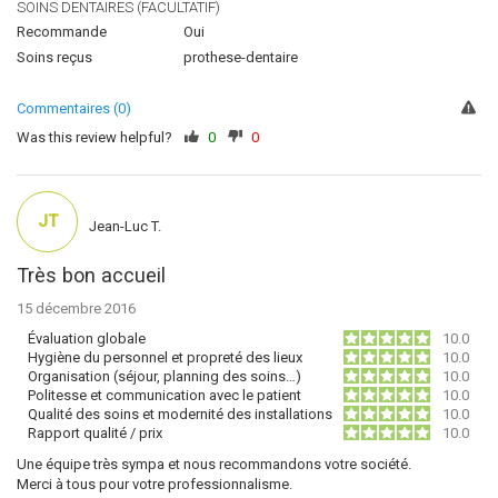
SOINS DENTAIRES (FACULTATIF)
Recommande
Oui
Soins reçus
prothese-dentaire
Commentaires (0)
Was this review helpful?
0
0
JT
Jean-Luc T.
Très bon accueil
15 décembre 2016
Évaluation globale
10.0
Hygiène du personnel et propreté des lieux
10.0
Organisation (séjour, planning des soins…)
10.0
Politesse et communication avec le patient
10.0
Qualité des soins et modernité des installations
10.0
Rapport qualité / prix
10.0
Une équipe très sympa et nous recommandons votre société.
Merci à tous pour votre professionnalisme.