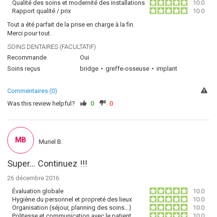
Qualité des soins et modernité des installations
10.0
Rapport qualité / prix
10.0
Tout a été parfait de la prise en charge à la fin.
Merci pour tout.
SOINS DENTAIRES (FACULTATIF)
Recommande
Oui
Soins reçus
bridge
greffe-osseuse
implant
Commentaires (0)
Was this review helpful?
0
0
MB
Muriel B.
Super... Continuez !!!
26 décembre 2016
Évaluation globale
10.0
Hygiène du personnel et propreté des lieux
10.0
Organisation (séjour, planning des soins…)
10.0
Politesse et communication avec le patient
10.0