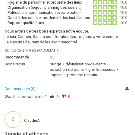
Hygiène du personnel et propreté des lieux
10.0
Organisation (séjour, planning des soins…)
10.0
Politesse et communication avec le patient
10.0
Qualité des soins et modernité des installations
10.0
Rapport qualité / prix
10.0
Nous avons de très bons experts à notre écoute.
Léticia, Carmen, Samira sont formidables, toujours à votre écoute.
Je suis très heureux de les avoir rencontré.
SOINS DENTAIRES (FACULTATIF)
Recommande
Oui
Soins reçus
bridge
dévitalisation-de-dents
extraction-de-dents
greffe-osseuse
implant
prothese-dentaire
Commentaires (0)
Was this review helpful?
0
0
C
ClaudieA
Rapide et efficace