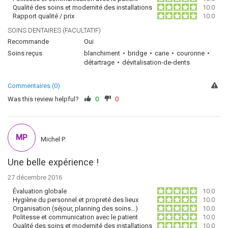
Qualité des soins et modernité des installations
10.0
Rapport qualité / prix
10.0
SOINS DENTAIRES (FACULTATIF)
Recommande
Oui
Soins reçus
blanchiment
bridge
carie
couronne
détartrage
dévitalisation-de-dents
Commentaires (0)
Was this review helpful?
0
0
MP
Michel P.
Une belle expérience !
27 décembre 2016
Évaluation globale
10.0
Hygiène du personnel et propreté des lieux
10.0
Organisation (séjour, planning des soins…)
10.0
Politesse et communication avec le patient
10.0
Qualité des soins et modernité des installations
10.0