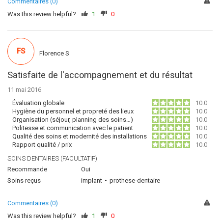
Commentaires (0)
Was this review helpful?
1
0
FS
Florence S
Satisfaite de l'accompagnement et du résultat
11 mai 2016
Évaluation globale
10.0
Hygiène du personnel et propreté des lieux
10.0
Organisation (séjour, planning des soins…)
10.0
Politesse et communication avec le patient
10.0
Qualité des soins et modernité des installations
10.0
Rapport qualité / prix
10.0
SOINS DENTAIRES (FACULTATIF)
Recommande
Oui
Soins reçus
implant
prothese-dentaire
Commentaires (0)
Was this review helpful?
1
0