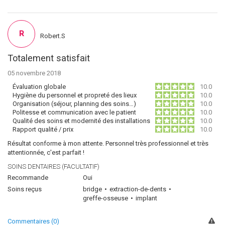
R
Robert.S
Totalement satisfait
05 novembre 2018
Évaluation globale
10.0
Hygiène du personnel et propreté des lieux
10.0
Organisation (séjour, planning des soins…)
10.0
Politesse et communication avec le patient
10.0
Qualité des soins et modernité des installations
10.0
Rapport qualité / prix
10.0
Résultat conforme à mon attente. Personnel très professionnel et très
attentionnée, c'est parfait !
SOINS DENTAIRES (FACULTATIF)
Recommande
Oui
Soins reçus
bridge
extraction-de-dents
greffe-osseuse
implant
Commentaires (0)