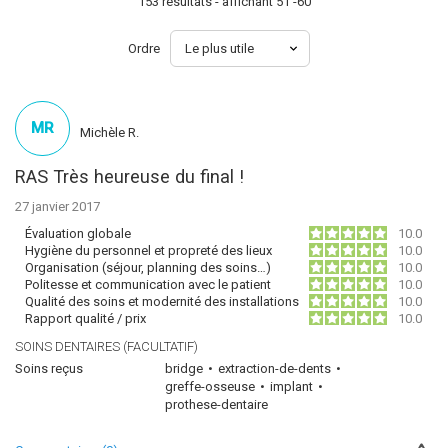
153 resultats - affichant 51 -60
Ordre
MR
Michèle R.
RAS Très heureuse du final !
27 janvier 2017
Évaluation globale
10.0
Hygiène du personnel et propreté des lieux
10.0
Organisation (séjour, planning des soins…)
10.0
Politesse et communication avec le patient
10.0
Qualité des soins et modernité des installations
10.0
Rapport qualité / prix
10.0
SOINS DENTAIRES (FACULTATIF)
Soins reçus
bridge
extraction-de-dents
greffe-osseuse
implant
prothese-dentaire