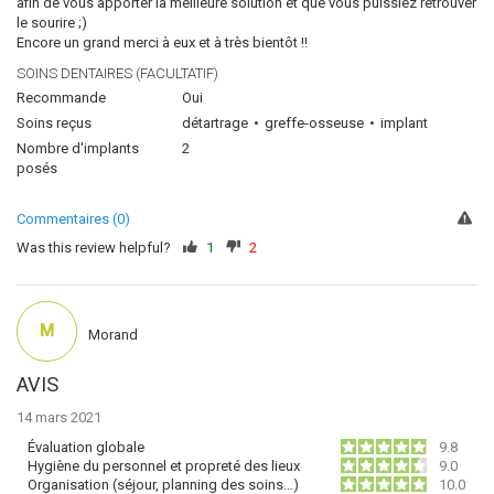
afin de vous apporter la meilleure solution et que vous puissiez retrouver
le sourire ;)
Encore un grand merci à eux et à très bientôt !!
SOINS DENTAIRES (FACULTATIF)
Recommande
Oui
Soins reçus
détartrage
greffe-osseuse
implant
Nombre d'implants
2
posés
Commentaires (0)
Was this review helpful?
1
2
M
Morand
AVIS
14 mars 2021
Évaluation globale
9.8
Hygiène du personnel et propreté des lieux
9.0
Organisation (séjour, planning des soins…)
10.0