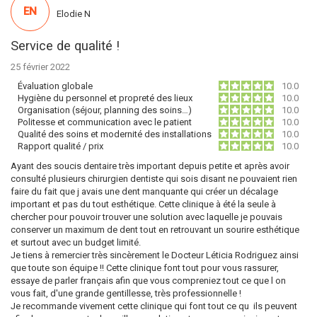
EN
Elodie N
Service de qualité !
25 février 2022
Évaluation globale
10.0
Hygiène du personnel et propreté des lieux
10.0
Organisation (séjour, planning des soins…)
10.0
Politesse et communication avec le patient
10.0
Qualité des soins et modernité des installations
10.0
Rapport qualité / prix
10.0
Ayant des soucis dentaire très important depuis petite et après avoir
consulté plusieurs chirurgien dentiste qui sois disant ne pouvaient rien
faire du fait que j avais une dent manquante qui créer un décalage
important et pas du tout esthétique. Cette clinique à été la seule à
chercher pour pouvoir trouver une solution avec laquelle je pouvais
conserver un maximum de dent tout en retrouvant un sourire esthétique
et surtout avec un budget limité.
Je tiens à remercier très sincèrement le Docteur Léticia Rodriguez ainsi
que toute son équipe !! Cette clinique font tout pour vous rassurer,
essaye de parler français afin que vous compreniez tout ce que l on
vous fait, d'une grande gentillesse, très professionnelle !
Je recommande vivement cette clinique qui font tout ce qu ils peuvent