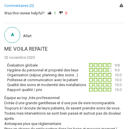
Commentaires (0)
Was this review helpful?
1
0
A
Allart
ME VOILA REFAITE
02 novembre 2020
Évaluation globale
9.8
Hygiène du personnel et propreté des lieux
9.0
Organisation (séjour, planning des soins…)
10.0
Politesse et communication avec le patient
10.0
Qualité des soins et modernité des installations
10.0
Rapport qualité / prix
10.0
Équipe au top ,très professionnel.
Dotée d une grande gentillesse et d une joie de vivre incomparable.
Toujours à l écoute de leurs patients, ils savent prendre soins de vous .
Toutes mes interventions se sont bien passé et surtout pas de douleur
après.
Antisepsie plus que réglementaire.
Prise en charge de smile partner dans les bons et mauvais moment (