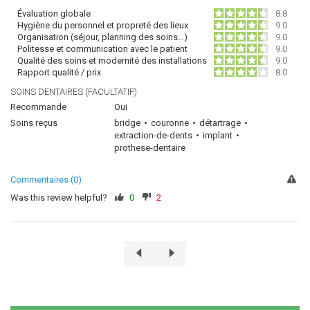
Évaluation globale
8.8
Hygiène du personnel et propreté des lieux
9.0
Organisation (séjour, planning des soins…)
9.0
Politesse et communication avec le patient
9.0
Qualité des soins et modernité des installations
9.0
Rapport qualité / prix
8.0
SOINS DENTAIRES (FACULTATIF)
Recommande
Oui
Soins reçus
bridge
couronne
détartrage
extraction-de-dents
implant
prothese-dentaire
Commentaires (0)
Was this review helpful?
0
2