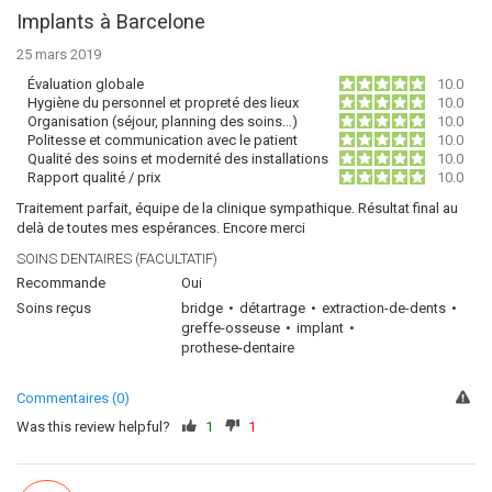
Implants à Barcelone
25 mars 2019
Évaluation globale
10.0
Hygiène du personnel et propreté des lieux
10.0
Organisation (séjour, planning des soins…)
10.0
Politesse et communication avec le patient
10.0
Qualité des soins et modernité des installations
10.0
Rapport qualité / prix
10.0
Traitement parfait, équipe de la clinique sympathique. Résultat final au
delà de toutes mes espérances. Encore merci
SOINS DENTAIRES (FACULTATIF)
Recommande
Oui
Soins reçus
bridge
détartrage
extraction-de-dents
greffe-osseuse
implant
prothese-dentaire
Commentaires (0)
Was this review helpful?
1
1