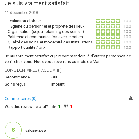
Je suis vraiment satisfait
11 décembre 2018
Évaluation globale
10.0
Hygiène du personnel et propreté des lieux
10.0
Organisation (séjour, planning des soins…)
10.0
Politesse et communication avec le patient
10.0
Qualité des soins et modernité des installations
10.0
Rapport qualité / prix
10.0
Je suis vraiment satisfait et je recommanderai à d'autres personnes de
venir chez vous. Nous vous reverrons au mois de Mai.
SOINS DENTAIRES (FACULTATIF)
Recommande
Oui
Soins reçus
implant
Commentaires (0)
Was this review helpful?
1
1
S
Sébastien.A