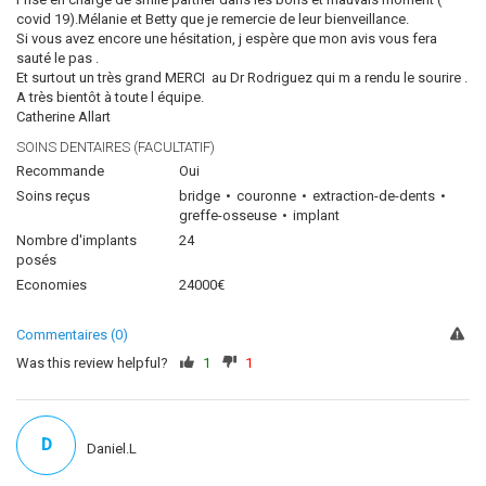
covid 19).Mélanie et Betty que je remercie de leur bienveillance.
Si vous avez encore une hésitation, j espère que mon avis vous fera
sauté le pas .
Et surtout un très grand MERCI au Dr Rodriguez qui m a rendu le sourire .
A très bientôt à toute l équipe.
Catherine Allart
SOINS DENTAIRES (FACULTATIF)
Recommande
Oui
Soins reçus
bridge
couronne
extraction-de-dents
greffe-osseuse
implant
Nombre d'implants
24
posés
Economies
24000€
Commentaires (0)
Was this review helpful?
1
1
D
Daniel.L