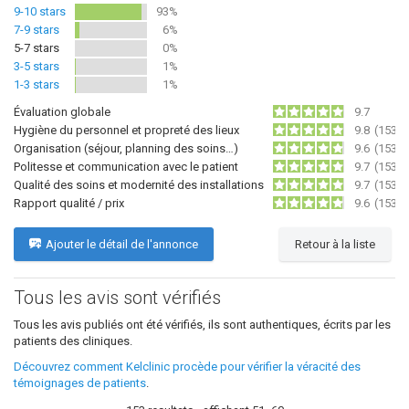
9-10 stars
93%
7-9 stars
6%
5-7 stars
0%
3-5 stars
1%
1-3 stars
1%
Évaluation globale
9.7
Hygiène du personnel et propreté des lieux
9.8
(153)
Organisation (séjour, planning des soins…)
9.6
(153)
Politesse et communication avec le patient
9.7
(153)
Qualité des soins et modernité des installations
9.7
(153)
Rapport qualité / prix
9.6
(153)
Ajouter le détail de l'annonce
Retour à la liste
Tous les avis sont vérifiés
Tous les avis publiés ont été vérifiés, ils sont authentiques, écrits par les
patients des cliniques.
Découvrez comment Kelclinic procède pour vérifier la véracité des
témoignages de patients
.