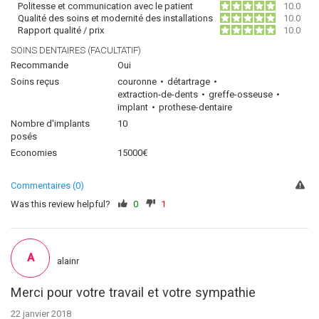
Politesse et communication avec le patient
10.0
Qualité des soins et modernité des installations
10.0
Rapport qualité / prix
10.0
SOINS DENTAIRES (FACULTATIF)
Recommande
Oui
Soins reçus
couronne
détartrage
extraction-de-dents
greffe-osseuse
implant
prothese-dentaire
Nombre d'implants
10
posés
Economies
15000€
Commentaires (0)
Was this review helpful?
0
1
A
alainr
Merci pour votre travail et votre sympathie
22 janvier 2018