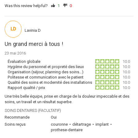
Was this review helpful?
1
0
LD
Lavinia D
Un grand merci à tous !
23 mai 2016
Évaluation globale
10.0
Hygiène du personnel et propreté des lieux
10.0
Organisation (séjour, planning des soins…)
10.0
Politesse et communication avec le patient
10.0
Qualité des soins et modernité des installations
10.0
Rapport qualité / prix
10.0
Une très belle équipe, prise en charge de la douleur impeccable et des
soins, un travail et un résultat superbe.
SOINS DENTAIRES (FACULTATIF)
Recommande
Oui
Soins reçus
couronne
détartrage
implant
prothese-dentaire