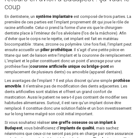
coup
En dentisterie, un
système implantaire
est composé de trois parties. La
première de ces parties est l’implant proprement dit qui joue le rôle de
racine artificielle. Celui-ci prend la forme d’une vis que le chirurgien-
dentiste place à l’intérieur de l’os alvéolaire (l’os de la mâchoire). Afin
d’éviter que le corps ne le rejette, cet implant est fait en matériau
biocompatible : titane, zircone ou polymère. Une fois fixé, l’implant peut
ensuite accueillir un
pilier prothétique
. Il s’agit d’une petite pièce en
titane qui sert de liaison entre l’implant et la couronne de remplacement.
L’implant et le pilier constituent donc un point d’ancrage pour une
prothèse fixe (
couronne artificielle unique ou bridge-pont
en
remplacement de plusieurs dents) ou amovible (appareil dentaire).
Les avantages de l’implant ? Il est plus discret qu’une simple
prothèse
amovible
. Il n’entraîne pas de modification des dents adjacentes. Les
dents artificielles sont stables et offrent un grand confort de
mastication. Aussi le patient ne sera-t-il pas contraint de modifier ses
habitudes alimentaires. Surtout, il est rare qu’un implant doive être
remplacé. Il constitue donc une solution fiable et un bon investissement
sur le long terme malgré son coût initial important.
Si vous souhaitez réaliser
une greffe osseuse ou un implant à
Budapest
, vous bénéficierez d’
implants de qualité
, mais sachez
néanmoins que ceux-ci ne seront pas pris en charge par votre assurance