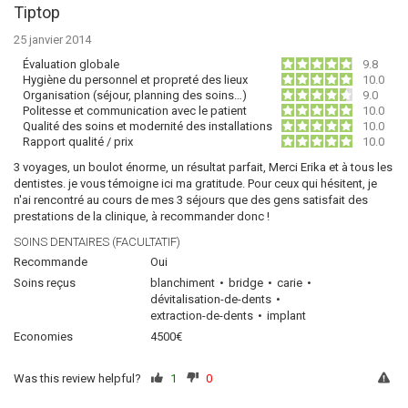
Tiptop
25 janvier 2014
Évaluation globale
9.8
Hygiène du personnel et propreté des lieux
10.0
Organisation (séjour, planning des soins…)
9.0
Politesse et communication avec le patient
10.0
Qualité des soins et modernité des installations
10.0
Rapport qualité / prix
10.0
3 voyages, un boulot énorme, un résultat parfait, Merci Erika et à tous les
dentistes. je vous témoigne ici ma gratitude. Pour ceux qui hésitent, je
n'ai rencontré au cours de mes 3 séjours que des gens satisfait des
prestations de la clinique, à recommander donc !
SOINS DENTAIRES (FACULTATIF)
Recommande
Oui
Soins reçus
blanchiment
bridge
carie
dévitalisation-de-dents
extraction-de-dents
implant
Economies
4500€
Was this review helpful?
1
0