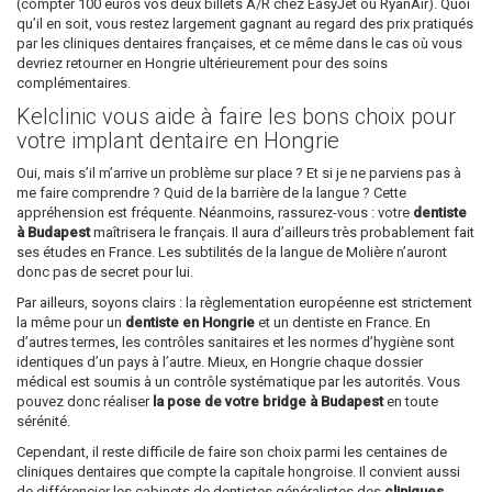
(compter 100 euros vos deux billets A/R chez EasyJet ou RyanAir). Quoi
qu’il en soit, vous restez largement gagnant au regard des prix pratiqués
par les cliniques dentaires françaises, et ce même dans le cas où vous
devriez retourner en Hongrie ultérieurement pour des soins
complémentaires.
Kelclinic vous aide à faire les bons choix pour
votre implant dentaire en Hongrie
Oui, mais s’il m’arrive un problème sur place ? Et si je ne parviens pas à
me faire comprendre ? Quid de la barrière de la langue ? Cette
appréhension est fréquente. Néanmoins, rassurez-vous : votre
dentiste
à Budapest
maîtrisera le français. Il aura d’ailleurs très probablement fait
ses études en France. Les subtilités de la langue de Molière n’auront
donc pas de secret pour lui.
Par ailleurs, soyons clairs : la règlementation européenne est strictement
la même pour un
dentiste en Hongrie
et un dentiste en France. En
d’autres termes, les contrôles sanitaires et les normes d’hygiène sont
identiques d’un pays à l’autre. Mieux, en Hongrie chaque dossier
médical est soumis à un contrôle systématique par les autorités. Vous
pouvez donc réaliser
la pose de votre bridge à Budapest
en toute
sérénité.
Cependant, il reste difficile de faire son choix parmi les centaines de
cliniques dentaires que compte la capitale hongroise. Il convient aussi
de différencier les cabinets de dentistes généralistes des
cliniques