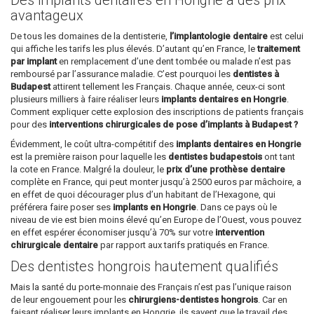
Des implants dentaires en Hongrie à des prix
avantageux
De tous les domaines de la dentisterie,
l’implantologie dentaire
est celui
qui affiche les tarifs les plus élevés. D’autant qu’en France, le
traitement
par implant
en remplacement d’une dent tombée ou malade n’est pas
remboursé par l’assurance maladie. C’est pourquoi les
dentistes à
Budapest
attirent tellement les Français. Chaque année, ceux-ci sont
plusieurs milliers à faire réaliser leurs
implants dentaires en Hongrie
.
Comment expliquer cette explosion des inscriptions de patients français
pour des
interventions chirurgicales de pose d’implants à Budapest ?
Évidemment, le coût ultra-compétitif des
implants dentaires en Hongrie
est la première raison pour laquelle les
dentistes budapestois
ont tant
la cote en France. Malgré la douleur, le
prix d’une prothèse dentaire
complète en France, qui peut monter jusqu’à 2500 euros par mâchoire, a
en effet de quoi décourager plus d’un habitant de l’Hexagone, qui
préférera faire poser ses
implants en Hongrie
. Dans ce pays où le
niveau de vie est bien moins élevé qu’en Europe de l’Ouest, vous pouvez
en effet espérer économiser jusqu’à 70% sur votre
intervention
chirurgicale dentaire
par rapport aux tarifs pratiqués en France.
Des dentistes hongrois hautement qualifiés
Mais la santé du porte-monnaie des Français n’est pas l’unique raison
de leur engouement pour les
chirurgiens-dentistes hongrois
. Car en
faisant réaliser leurs implants en Hongrie, ils savent que le travail des