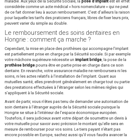
maladie. Aux yeux de la Sécurité Sociale, la
pose d’implant
est en effet
considérée comme un acte médical « hors nomenclature » qui ne peut
de ce fait donner lieu à aucun remboursement. C’est d’ailleurs la raison
pour laquelle les tarifs des praticiens français, libres de fixer leurs prix,
peuvent varier du simple au double.
Le remboursement des soins dentaires en
Hongrie : comment ça marche ?
Cependant, la mise en place des prothèses qui accompagne l’implant
est partiellement prise en charge par la Sécurité sociale. Si par exemple
votre mâchoire supérieure nécessite un
implant bridge
, la pose de la
prothèse bridge
pourra être en partie prise en charge dans ce soin
dentaire. En revanche, votre assurance maladie ne remboursera ni les
soins, ni les actes relatifs à l’installation de l’implant. Quant aux
mutuelles santé, elles prendront généralement en charge tout ou partie
des prestations effectuées à l'étranger selon les mêmes règles qui
s'appliquent à la Sécurité sociale.
Avant de partir, vous n'êtes pas tenu de demander une autorisation de
soin dentaire à l'étranger auprès de la Sécurité sociale puisque la
Hongrie se situe à l'intérieur de l'espace économique européen.
Toutefois, il sera judicieux avant votre départ de soumettre un devis à
votre mutuelle pour savoir avec précision le montant qu'elle sera en
mesure de rembourser pour vos soins. Le tiers payant n'étant pas
encore possible en Europe, sachez aussi qu'il vous faudra avancer la