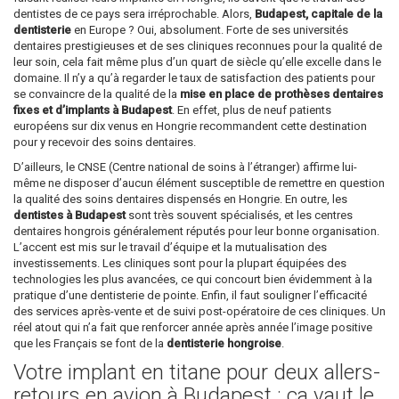
dentistes de ce pays sera irréprochable. Alors,
Budapest, capitale de la
dentisterie
en Europe ? Oui, absolument. Forte de ses universités
dentaires prestigieuses et de ses cliniques reconnues pour la qualité de
leur soin, cela fait même plus d’un quart de siècle qu’elle excelle dans le
domaine. Il n’y a qu’à regarder le taux de satisfaction des patients pour
se convaincre de la qualité de la
mise en place de prothèses dentaires
fixes et d’implants à Budapest
. En effet, plus de neuf patients
européens sur dix venus en Hongrie recommandent cette destination
pour y recevoir des soins dentaires.
D’ailleurs, le CNSE (Centre national de soins à l’étranger) affirme lui-
même ne disposer d’aucun élément susceptible de remettre en question
la qualité des soins dentaires dispensés en Hongrie. En outre, les
dentistes à Budapest
sont très souvent spécialisés, et les centres
dentaires hongrois généralement réputés pour leur bonne organisation.
L’accent est mis sur le travail d’équipe et la mutualisation des
investissements. Les cliniques sont pour la plupart équipées des
technologies les plus avancées, ce qui concourt bien évidemment à la
pratique d’une dentisterie de pointe. Enfin, il faut souligner l’efficacité
des services après-vente et de suivi post-opératoire de ces cliniques. Un
réel atout qui n’a fait que renforcer année après année l’image positive
que les Français se font de la
dentisterie hongroise
.
Votre implant en titane pour deux allers-
retours en avion à Budapest : ça vaut le