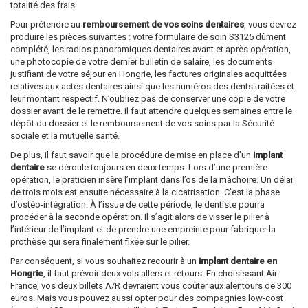
totalité des frais.
Pour prétendre au
remboursement de vos soins dentaires
, vous devrez
produire les pièces suivantes : votre formulaire de soin S3125 dûment
complété, les radios panoramiques dentaires avant et après opération,
une photocopie de votre dernier bulletin de salaire, les documents
justifiant de votre séjour en Hongrie, les factures originales acquittées
relatives aux actes dentaires ainsi que les numéros des dents traitées et
leur montant respectif. N’oubliez pas de conserver une copie de votre
dossier avant de le remettre. Il faut attendre quelques semaines entre le
dépôt du dossier et le remboursement de vos soins par la Sécurité
sociale et la mutuelle santé.
De plus, il faut savoir que la procédure de mise en place d’un
implant
dentaire
se déroule toujours en deux temps. Lors d’une première
opération, le praticien insère l’implant dans l’os de la mâchoire. Un délai
de trois mois est ensuite nécessaire à la cicatrisation. C’est la phase
d’ostéo-intégration. À l’issue de cette période, le dentiste pourra
procéder à la seconde opération. Il s’agit alors de visser le pilier à
l’intérieur de l’implant et de prendre une empreinte pour fabriquer la
prothèse qui sera finalement fixée sur le pilier.
Par conséquent, si vous souhaitez recourir à un
implant dentaire en
Hongrie
, il faut prévoir deux vols allers et retours. En choisissant Air
France, vos deux billets A/R devraient vous coûter aux alentours de 300
euros. Mais vous pouvez aussi opter pour des compagnies low-cost