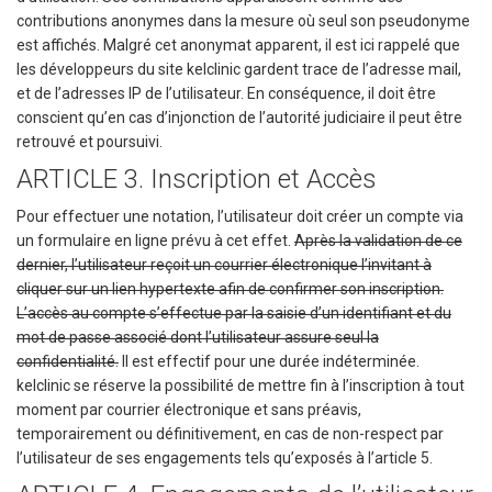
contributions anonymes dans la mesure où seul son pseudonyme
est affichés. Malgré cet anonymat apparent, il est ici rappelé que
les développeurs du site kelclinic gardent trace de l’adresse mail,
et de l’adresses IP de l’utilisateur. En conséquence, il doit être
conscient qu’en cas d’injonction de l’autorité judiciaire il peut être
retrouvé et poursuivi.
ARTICLE 3. Inscription et Accès
Pour effectuer une notation, l’utilisateur doit créer un compte via
un formulaire en ligne prévu à cet effet.
Après la validation de ce
dernier, l’utilisateur reçoit un courrier électronique l’invitant à
cliquer sur un lien hypertexte afin de confirmer son inscription.
L’accès au compte s’effectue par la saisie d’un identifiant et du
mot de passe associé dont l’utilisateur assure seul la
confidentialité.
Il est effectif pour une durée indéterminée.
kelclinic se réserve la possibilité de mettre fin à l’inscription à tout
moment par courrier électronique et sans préavis,
temporairement ou définitivement, en cas de non-respect par
l’utilisateur de ses engagements tels qu’exposés à l’article 5.