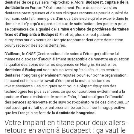
dentistes de ce pays sera irréprochable. Alors,
Budapest, capitale de la
dentisterie
en Europe ? Oui, absolument. Forte de ses universités
dentaires prestigieuses et de ses cliniques reconnues pour la qualité de
leur soin, cela fait même plus d’un quart de siècle qu’elle excelle dans le
domaine. Il n’y a qu’à regarder le taux de satisfaction des patients pour
se convaincre de la qualité de la
mise en place de prothèses dentaires
fixes et d’implants à Budapest
. En effet, plus de neuf patients
européens sur dix venus en Hongrie recommandent cette destination
pour y recevoir des soins dentaires.
D’ailleurs, le CNSE (Centre national de soins à l’étranger) affirme lui-
même ne disposer d’aucun élément susceptible de remettre en question
la qualité des soins dentaires dispensés en Hongrie. En outre, les
dentistes à Budapest
sont très souvent spécialisés, et les centres
dentaires hongrois généralement réputés pour leur bonne organisation.
L’accent est mis sur le travail d’équipe et la mutualisation des
investissements. Les cliniques sont pour la plupart équipées des
technologies les plus avancées, ce qui concourt bien évidemment à la
pratique d’une dentisterie de pointe. Enfin, il faut souligner l’efficacité
des services après-vente et de suivi post-opératoire de ces cliniques. Un
réel atout qui n’a fait que renforcer année après année l’image positive
que les Français se font de la
dentisterie hongroise
.
Votre implant en titane pour deux allers-
retours en avion à Budapest : ça vaut le