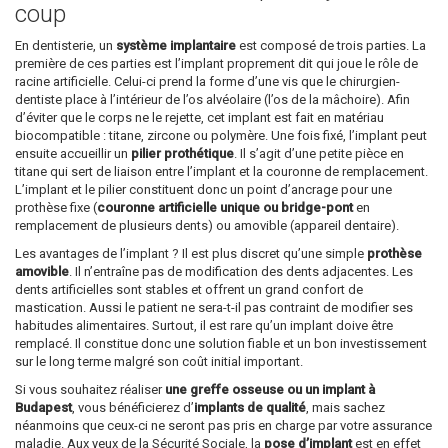
coup
En dentisterie, un
système implantaire
est composé de trois parties. La
première de ces parties est l’implant proprement dit qui joue le rôle de
racine artificielle. Celui-ci prend la forme d’une vis que le chirurgien-
dentiste place à l’intérieur de l’os alvéolaire (l’os de la mâchoire). Afin
d’éviter que le corps ne le rejette, cet implant est fait en matériau
biocompatible : titane, zircone ou polymère. Une fois fixé, l’implant peut
ensuite accueillir un
pilier prothétique
. Il s’agit d’une petite pièce en
titane qui sert de liaison entre l’implant et la couronne de remplacement.
L’implant et le pilier constituent donc un point d’ancrage pour une
prothèse fixe (
couronne artificielle unique ou bridge-pont
en
remplacement de plusieurs dents) ou amovible (appareil dentaire).
Les avantages de l’implant ? Il est plus discret qu’une simple
prothèse
amovible
. Il n’entraîne pas de modification des dents adjacentes. Les
dents artificielles sont stables et offrent un grand confort de
mastication. Aussi le patient ne sera-t-il pas contraint de modifier ses
habitudes alimentaires. Surtout, il est rare qu’un implant doive être
remplacé. Il constitue donc une solution fiable et un bon investissement
sur le long terme malgré son coût initial important.
Si vous souhaitez réaliser
une greffe osseuse ou un implant à
Budapest
, vous bénéficierez d’
implants de qualité
, mais sachez
néanmoins que ceux-ci ne seront pas pris en charge par votre assurance
maladie. Aux yeux de la Sécurité Sociale, la
pose d’implant
est en effet