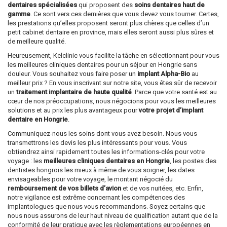
dentaires spécialisées
qui proposent des
soins dentaires haut de
gamme
. Ce sont vers ces dernières que vous devez vous tourner. Certes,
les prestations qu’elles proposent seront plus chères que celles d’un
petit cabinet dentaire en province, mais elles seront aussi plus sûres et
de meilleure qualité.
Heureusement, Kelclinic vous facilite la tâche en sélectionnant pour vous
les meilleures cliniques dentaires pour un séjour en Hongrie sans
douleur. Vous souhaitez vous faire poser un
implant Alpha-Bio
au
meilleur prix ? En vous inscrivant sur notre site, vous êtes sûr de recevoir
un
traitement implantaire de haute qualité
. Parce que votre santé est au
cœur de nos préoccupations, nous négocions pour vous les meilleures
solutions et au prix les plus avantageux pour
votre projet d’implant
dentaire en Hongrie
.
Communiquez-nous les soins dont vous avez besoin. Nous vous
transmettrons les devis les plus intéressants pour vous. Vous
obtiendrez ainsi rapidement toutes les informations-clés pour votre
voyage : les
meilleures cliniques dentaires en Hongrie
, les postes des
dentistes hongrois les mieux à même de vous soigner, les dates
envisageables pour votre voyage, le montant négocié du
remboursement de vos billets d’avion
et de vos nuitées, etc. Enfin,
notre vigilance est extrême concernant les compétences des
implantologues que nous vous recommandons. Soyez certains que
nous nous assurons de leur haut niveau de qualification autant que de la
conformité de leur pratique avec les règlementations européennes en