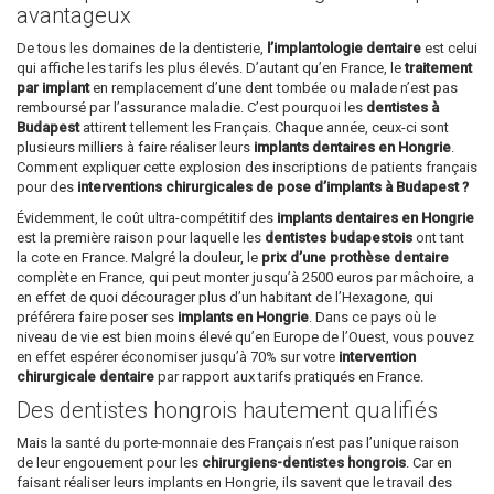
avantageux
De tous les domaines de la dentisterie,
l’implantologie dentaire
est celui
qui affiche les tarifs les plus élevés. D’autant qu’en France, le
traitement
par implant
en remplacement d’une dent tombée ou malade n’est pas
remboursé par l’assurance maladie. C’est pourquoi les
dentistes à
Budapest
attirent tellement les Français. Chaque année, ceux-ci sont
plusieurs milliers à faire réaliser leurs
implants dentaires en Hongrie
.
Comment expliquer cette explosion des inscriptions de patients français
pour des
interventions chirurgicales de pose d’implants à Budapest ?
Évidemment, le coût ultra-compétitif des
implants dentaires en Hongrie
est la première raison pour laquelle les
dentistes budapestois
ont tant
la cote en France. Malgré la douleur, le
prix d’une prothèse dentaire
complète en France, qui peut monter jusqu’à 2500 euros par mâchoire, a
en effet de quoi décourager plus d’un habitant de l’Hexagone, qui
préférera faire poser ses
implants en Hongrie
. Dans ce pays où le
niveau de vie est bien moins élevé qu’en Europe de l’Ouest, vous pouvez
en effet espérer économiser jusqu’à 70% sur votre
intervention
chirurgicale dentaire
par rapport aux tarifs pratiqués en France.
Des dentistes hongrois hautement qualifiés
Mais la santé du porte-monnaie des Français n’est pas l’unique raison
de leur engouement pour les
chirurgiens-dentistes hongrois
. Car en
faisant réaliser leurs implants en Hongrie, ils savent que le travail des