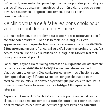
qu’il en soit, vous restez largement gagnant au regard des prix pratiqués
par les cliniques dentaires françaises, et ce même dans le cas où vous
devriez retourner en Hongrie ultérieurement pour des soins
complémentaires.
Kelclinic vous aide à faire les bons choix pour
votre implant dentaire en Hongrie
Oui, mais s’il m’arrive un problème sur place ? Et si je ne parviens pas à
me faire comprendre ? Quid de la barrière de la langue ? Cette
appréhension est fréquente. Néanmoins, rassurez-vous : votre
dentiste
à Budapest
maîtrisera le français. Il aura d’ailleurs très probablement fait
ses études en France. Les subtilités de la langue de Molière n’auront
donc pas de secret pour lui.
Par ailleurs, soyons clairs : la règlementation européenne est strictement
la même pour un
dentiste en Hongrie
et un dentiste en France. En
d’autres termes, les contrôles sanitaires et les normes d’hygiène sont
identiques d’un pays à l’autre. Mieux, en Hongrie chaque dossier
médical est soumis à un contrôle systématique par les autorités. Vous
pouvez donc réaliser
la pose de votre bridge à Budapest
en toute
sérénité.
Cependant, il reste difficile de faire son choix parmi les centaines de
cliniques dentaires que compte la capitale hongroise. Il convient aussi
de différencier les cabinets de dentistes généralistes des
cliniques