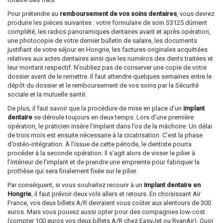
Pour prétendre au
remboursement de vos soins dentaires
, vous devrez
produire les pièces suivantes : votre formulaire de soin S3125 dûment
complété, les radios panoramiques dentaires avant et après opération,
une photocopie de votre dernier bulletin de salaire, les documents
justifiant de votre séjour en Hongrie, les factures originales acquittées
relatives aux actes dentaires ainsi que les numéros des dents traitées et
leur montant respectif. N’oubliez pas de conserver une copie de votre
dossier avant de le remettre. Il faut attendre quelques semaines entre le
dépôt du dossier et le remboursement de vos soins par la Sécurité
sociale et la mutuelle santé.
De plus, il faut savoir que la procédure de mise en place d’un
implant
dentaire
se déroule toujours en deux temps. Lors d’une première
opération, le praticien insère l’implant dans l’os de la mâchoire. Un délai
de trois mois est ensuite nécessaire à la cicatrisation. C’est la phase
d’ostéo-intégration. À l’issue de cette période, le dentiste pourra
procéder à la seconde opération. Il s’agit alors de visser le pilier à
l’intérieur de l’implant et de prendre une empreinte pour fabriquer la
prothèse qui sera finalement fixée sur le pilier.
Par conséquent, si vous souhaitez recourir à un
implant dentaire en
Hongrie
, il faut prévoir deux vols allers et retours. En choisissant Air
France, vos deux billets A/R devraient vous coûter aux alentours de 300
euros. Mais vous pouvez aussi opter pour des compagnies low-cost
(compter 100 euros vos deux billets A/R chez EasyJet ou RyanAir). Quoi