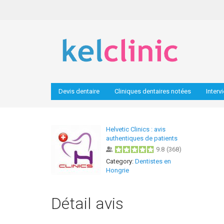
Devis dentaire
Cliniques dentaires notées
Interv
Helvetic Clinics : avis
authentiques de patients
9.8
(
368
)
Category:
Dentistes en
Hongrie
Détail avis