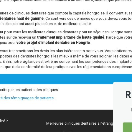
ntaines de cliniques dentaires que compte la capitale hongroise. Il convient aus
dentaires haut de gamme
. Ce sont vers ces dernières que vous devez vous tou
s elles seront aussi plus sûres et de meilleure qualité.
ant pour vous les meilleures cliniques dentaires pour un séjour en Hongrie sa
êtes sûr de recevoir un
traitement implantaire de haute qualité
. Parce que vot
ageux pour
votre projet d’implant dentaire en Hongrie
.
s transmettrons les devis les plus intéressants pour vous. Vous obtiendrez 
s postes des dentistes hongrois les mieux à même de vous soigner, les dates 
tc. Enfin, notre vigilance est extrême concernant les compétences des impl
ant que de la conformité de leur pratique avec les règlementations européenne
crits par les patients des cliniques.
R
ité des témoignages de patients
.
ité ?
Meilleures cliniques dentaires à l’étranger
Mark