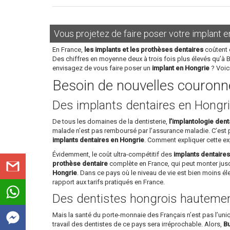
Vous projetez de faire poser votre implant e
En France,
les implants et les prothèses dentaires
coûtent 
Des chiffres en moyenne deux à trois fois plus élevés qu’à 
envisagez de vous faire poser un
implant en Hongrie
? Voic
Besoin de nouvelles couronne
Des implants dentaires en Hongri
De tous les domaines de la dentisterie,
l’implantologie dent
malade n’est pas remboursé par l’assurance maladie. C’est
implants dentaires en Hongrie
. Comment expliquer cette ex
Évidemment, le coût ultra-compétitif des
implants dentaire
prothèse dentaire
complète en France, qui peut monter jusq
Hongrie
. Dans ce pays où le niveau de vie est bien moins é
rapport aux tarifs pratiqués en France.
Des dentistes hongrois hautement
Mais la santé du porte-monnaie des Français n’est pas l’un
travail des dentistes de ce pays sera irréprochable. Alors,
Bu