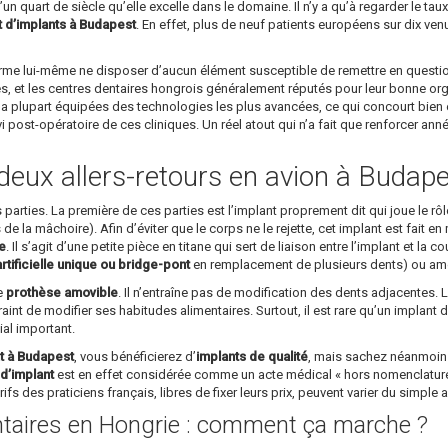
un quart de siècle qu’elle excelle dans le domaine. Il n’y a qu’à regarder le ta
t d’implants à Budapest
. En effet, plus de neuf patients européens sur dix v
affirme lui-même ne disposer d’aucun élément susceptible de remettre en questi
s, et les centres dentaires hongrois généralement réputés pour leur bonne organi
a plupart équipées des technologies les plus avancées, ce qui concourt bien év
ivi post-opératoire de ces cliniques. Un réel atout qui n’a fait que renforcer an
deux allers-retours en avion à Budape
arties. La première de ces parties est l’implant proprement dit qui joue le rôle 
’os de la mâchoire). Afin d’éviter que le corps ne le rejette, cet implant est fait
ue
. Il s’agit d’une petite pièce en titane qui sert de liaison entre l’implant et la
tificielle unique ou bridge-pont
en remplacement de plusieurs dents) ou amov
le
prothèse amovible
. Il n’entraîne pas de modification des dents adjacentes. L
raint de modifier ses habitudes alimentaires. Surtout, il est rare qu’un implant 
ial important.
t à Budapest
, vous bénéficierez d’
implants de qualité
, mais sachez néanmoins
d’implant
est en effet considérée comme un acte médical « hors nomenclature »
ifs des praticiens français, libres de fixer leurs prix, peuvent varier du simple 
taires en Hongrie : comment ça marche ?