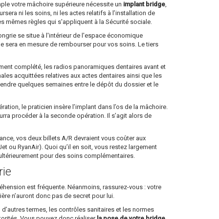
emple votre mâchoire supérieure nécessite un
implant bridge
,
a ni les soins, ni les actes relatifs à l’installation de
es mêmes règles qui s'appliquent à la Sécurité sociale.
ongrie se situe à l'intérieur de l'espace économique
lle sera en mesure de rembourser pour vos soins. Le tiers
dûment complété, les radios panoramiques dentaires avant et
nales acquittées relatives aux actes dentaires ainsi que les
ttendre quelques semaines entre le dépôt du dossier et le
tion, le praticien insère l’implant dans l’os de la mâchoire.
ourra procéder à la seconde opération. Il s’agit alors de
 France, vos deux billets A/R devraient vous coûter aux
 ou RyanAir). Quoi qu’il en soit, vous restez largement
e ultérieurement pour des soins complémentaires.
rie
ppréhension est fréquente. Néanmoins, rassurez-vous : votre
lière n’auront donc pas de secret pour lui.
 d’autres termes, les contrôles sanitaires et les normes
torités. Vous pouvez donc réaliser
la pose de votre bridge