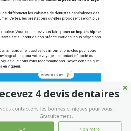
si de différencier les cabinets de dentistes généralistes des
rner. Certes, les prestations qu’elles proposent seront plus
ns douleur. Vous souhaitez vous faire poser un
implant Alpha-
re santé est au cœur de nos préoccupations, nous négocions
ainsi rapidement toutes les informations-clés pour votre
envisageables pour votre voyage, le montant négocié du
antologues que nous vous recommandons. Soyez certains que
s en vigueur.
ecevez 4 devis dentaires
Nous contactons les bonnes cliniques pour vous.
Gratuitement.
eting kelclinic
Conditions générales d’utilisation
OK
Non merci