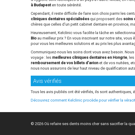
à Budapest
en toute sérénité.
Cependant, il reste difficile de faire son choix parmi les ce
cliniques dentaires spécialisées
qui proposent des
soins 
chères que celles d’un petit cabinet dentaire en province, mai
Heureusement, Kelclinic vous facilite la tâche en sélectionn
Bio
au meilleur prix ? En vous inscrivant sur notre site, vous 
pour vous les meilleures solutions et au prix les plus avant
Communiquez-nous les soins dont vous avez besoin. Nous vou
voyage : les
meilleures cliniques dentaires en Hongrie
, le
remboursement de vos billets d’avion
et de vos nuitées, e
nous nous assurons de leur haut niveau de qualification aut
Avis vérifiés
Tous les avis publiés ont été vérifiés, ils sont authentiques, é
Découvrez comment Kelclinic procède pour vérifier la vérac
© 2026 Où refaire ses dents moins cher sans sacrifier la qual