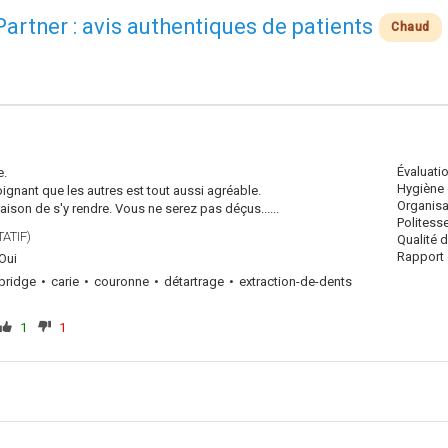
Partner : avis authentiques de patients
Chaud
Évaluati
e.
Hygiène 
ignant que les autres est tout aussi agréable.
Organisa
aison de s'y rendre. Vous ne serez pas déçus......
Politess
ATIF)
Qualité 
Rapport q
Oui
bridge
carie
couronne
détartrage
extraction-de-dents
1
1