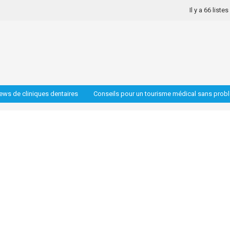
Il y a 66 liste
iews de cliniques dentaires
Conseils pour un tourisme médical sans prob