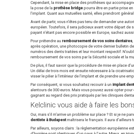
Cependant, la mise en place des prothèses qui accompagne l’
la pose de la
prothèse bridge
pourra être en partie prise en
l’implant. Quant aux mutuelles santé, elles prendront généra
Avant de partir, vous n'êtes pas tenu de demander une autori
européen. Toutefois, il sera judicieux avant votre départ de
payant n'étant pas encore possible en Europe, sachez aussi qu
Pour prétendre au
remboursement de vos soins dentaires
,
après opération, une photocopie de votre dernier bulletin de 
numéros des dents traitées et leur montant respectif. N’oubl
remboursement de vos soins par la Sécurité sociale et la mu
De plus, il faut savoir que la procédure de mise en place d’
Un délai de trois mois est ensuite nécessaire à la cicatrisati
visser le pilier à l’intérieur de l’implant et de prendre une em
Par conséquent, si vous souhaitez recourir à un
implant den
alentours de 300 euros. Mais vous pouvez aussi opter pour 
gagnant au regard des prix pratiqués par les cliniques dent
Kelclinic vous aide à faire les bo
Oui, mais s’il m’arrive un problème sur place ? Et si je ne 
dentiste à Budapest
maîtrisera le français. Il aura d’ailleu
Par ailleurs, soyons clairs : la règlementation européenne e
d’hygiène sont identiques d’un pays à l’autre. Mieux, en Ho