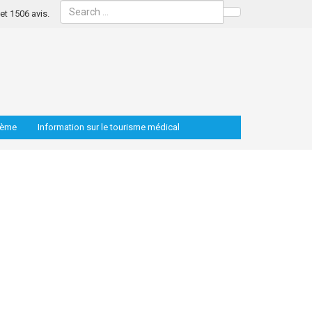
s et 1506 avis.
Search
lème
Information sur le tourisme médical