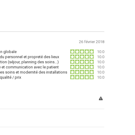
26 février 2018
on globale
10.0
du personnel et propreté des lieux
10.0
tion (séjour, planning des soins…)
10.0
e et communication avec le patient
10.0
des soins et modernité des installations
10.0
ualité / prix
10.0