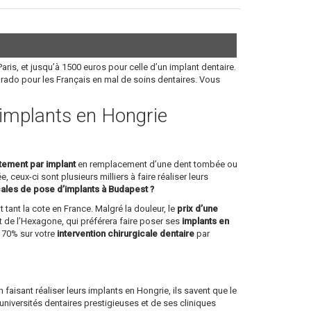
aris, et jusqu’à 1500 euros pour celle d’un implant dentaire.
orado pour les Français en mal de soins dentaires. Vous
s implants en Hongrie
itement par implant
en remplacement d’une dent tombée ou
, ceux-ci sont plusieurs milliers à faire réaliser leurs
cales de pose d’implants à Budapest ?
 tant la cote en France. Malgré la douleur, le
prix d’une
 de l’Hexagone, qui préférera faire poser ses
implants en
à 70% sur votre
intervention chirurgicale dentaire
par
en faisant réaliser leurs implants en Hongrie, ils savent que le
niversités dentaires prestigieuses et de ses cliniques