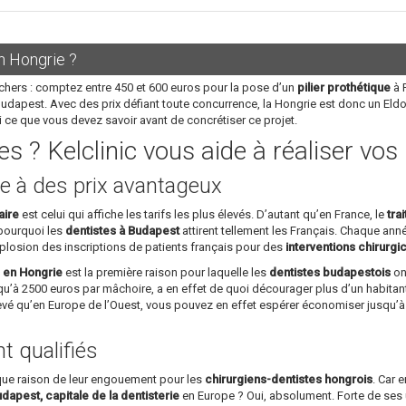
n Hongrie ?
chers : comptez entre 450 et 600 euros pour la pose d’un
pilier prothétique
à P
Budapest. Avec des prix défiant toute concurrence, la Hongrie est donc un Eld
i ce que vous devez savoir avant de concrétiser ce projet.
s ? Kelclinic vous aide à réaliser vo
e à des prix avantageux
aire
est celui qui affiche les tarifs les plus élevés. D’autant qu’en France, le
tra
 pourquoi les
dentistes à Budapest
attirent tellement les Français. Chaque année
plosion des inscriptions de patients français pour des
interventions chirurgi
s en Hongrie
est la première raison pour laquelle les
dentistes budapestois
ont
u’à 2500 euros par mâchoire, a en effet de quoi décourager plus d’un habitant
levé qu’en Europe de l’Ouest, vous pouvez en effet espérer économiser jusqu’
 qualifiés
ique raison de leur engouement pour les
chirurgiens-dentistes hongrois
. Car 
dapest, capitale de la dentisterie
en Europe ? Oui, absolument. Forte de ses u