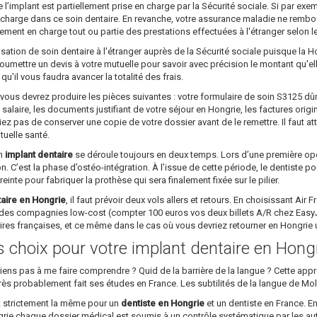
implant est partiellement prise en charge par la Sécurité sociale. Si par ex
 charge dans ce soin dentaire. En revanche, votre assurance maladie ne rembourser
lement en charge tout ou partie des prestations effectuées à l'étranger selon l
sation de soin dentaire à l'étranger auprès de la Sécurité sociale puisque la H
 soumettre un devis à votre mutuelle pour savoir avec précision le montant qu'e
'il vous faudra avancer la totalité des frais.
 vous devrez produire les pièces suivantes : votre formulaire de soin S3125 
salaire, les documents justifiant de votre séjour en Hongrie, les factures origi
iez pas de conserver une copie de votre dossier avant de le remettre. Il faut a
tuelle santé.
un
implant dentaire
se déroule toujours en deux temps. Lors d’une première opéra
on. C’est la phase d’ostéo-intégration. À l’issue de cette période, le dentiste p
preinte pour fabriquer la prothèse qui sera finalement fixée sur le pilier.
taire en Hongrie
, il faut prévoir deux vols allers et retours. En choisissant Air
des compagnies low-cost (compter 100 euros vos deux billets A/R chez EasyJet
aires françaises, et ce même dans le cas où vous devriez retourner en Hongri
ns choix pour votre implant dentaire en Hong
parviens pas à me faire comprendre ? Quid de la barrière de la langue ? Cette a
rs très probablement fait ses études en France. Les subtilités de la langue de Mo
st strictement la même pour un
dentiste en Hongrie
et un dentiste en France. En
ngrie chaque dossier médical est soumis à un contrôle systématique par les au