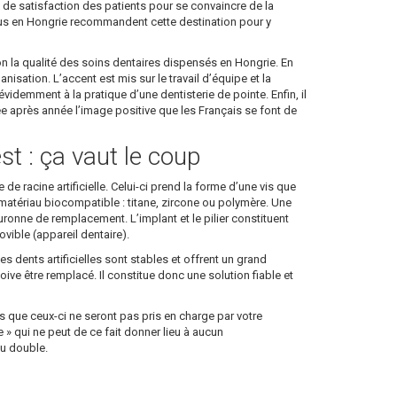
ux de satisfaction des patients pour se convaincre de la
enus en Hongrie recommandent cette destination pour y
on la qualité des soins dentaires dispensés en Hongrie. En
sation. L’accent est mis sur le travail d’équipe et la
idemment à la pratique d’une dentisterie de pointe. Enfin, il
née après année l’image positive que les Français se font de
st : ça vaut le coup
de racine artificielle. Celui-ci prend la forme d’une vis que
 en matériau biocompatible : titane, zircone ou polymère. Une
 couronne de remplacement. L’implant et le pilier constituent
ible (appareil dentaire).
es dents artificielles sont stables et offrent un grand
doive être remplacé. Il constitue donc une solution fiable et
 que ceux-ci ne seront pas pris en charge par votre
 qui ne peut de ce fait donner lieu à aucun
au double.