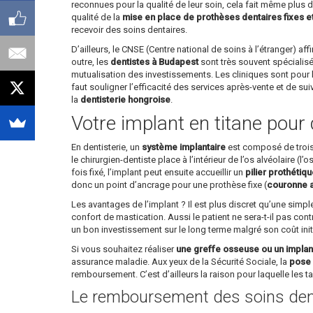
reconnues pour la qualité de leur soin, cela fait même plus d’
qualité de la
mise en place de prothèses dentaires fixes e
recevoir des soins dentaires.
D’ailleurs, le CNSE (Centre national de soins à l’étranger) 
outre, les
dentistes à Budapest
sont très souvent spécialisé
mutualisation des investissements. Les cliniques sont pour l
faut souligner l’efficacité des services après-vente et de su
la
dentisterie hongroise
.
Votre implant en titane pour 
En dentisterie, un
système implantaire
est composé de trois p
le chirurgien-dentiste place à l’intérieur de l’os alvéolaire (l
fois fixé, l’implant peut ensuite accueillir un
pilier prothétiq
donc un point d’ancrage pour une prothèse fixe (
couronne ar
Les avantages de l’implant ? Il est plus discret qu’une simp
confort de mastication. Aussi le patient ne sera-t-il pas cont
un bon investissement sur le long terme malgré son coût init
Si vous souhaitez réaliser
une greffe osseuse ou un implan
assurance maladie. Aux yeux de la Sécurité Sociale, la
pose 
remboursement. C’est d’ailleurs la raison pour laquelle les tar
Le remboursement des soins den