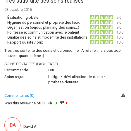
Très satisfaite des soins réalisés
03 octobre 2016
Évaluation globale
9.6
Hygiène du personnel et propreté des lieux
9.0
Organisation (séjour, planning des soins…)
9.0
Politesse et communication avec le patient
10.0
Qualité des soins et modernité des installations
10.0
Rapport qualité / prix
10.0
Très très contente des soins et du personnel. A refaire, mais pas trop
souvent quand même ;)
SOINS DENTAIRES (FACULTATIF)
Recommande
Oui
Soins reçus
bridge
dévitalisation-de-dents
prothese-dentaire
Commentaires (0)
Was this review helpful?
0
0
DA
David A