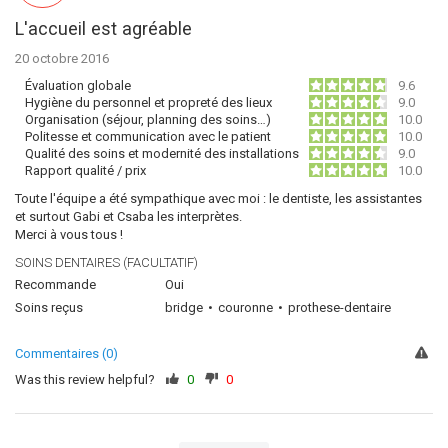
L'accueil est agréable
20 octobre 2016
Évaluation globale
9.6
Hygiène du personnel et propreté des lieux
9.0
Organisation (séjour, planning des soins…)
10.0
Politesse et communication avec le patient
10.0
Qualité des soins et modernité des installations
9.0
Rapport qualité / prix
10.0
Toute l'équipe a été sympathique avec moi : le dentiste, les assistantes
et surtout Gabi et Csaba les interprètes.
Merci à vous tous !
SOINS DENTAIRES (FACULTATIF)
Recommande
Oui
Soins reçus
bridge
couronne
prothese-dentaire
Commentaires (0)
Was this review helpful?
0
0