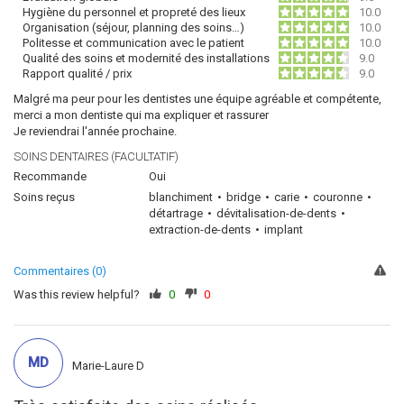
Hygiène du personnel et propreté des lieux
10.0
Organisation (séjour, planning des soins…)
10.0
Politesse et communication avec le patient
10.0
Qualité des soins et modernité des installations
9.0
Rapport qualité / prix
9.0
Malgré ma peur pour les dentistes une équipe agréable et compétente,
merci a mon dentiste qui ma expliquer et rassurer
Je reviendrai l'année prochaine.
SOINS DENTAIRES (FACULTATIF)
Recommande
Oui
Soins reçus
blanchiment
bridge
carie
couronne
détartrage
dévitalisation-de-dents
extraction-de-dents
implant
Commentaires (0)
Was this review helpful?
0
0
MD
Marie-Laure D