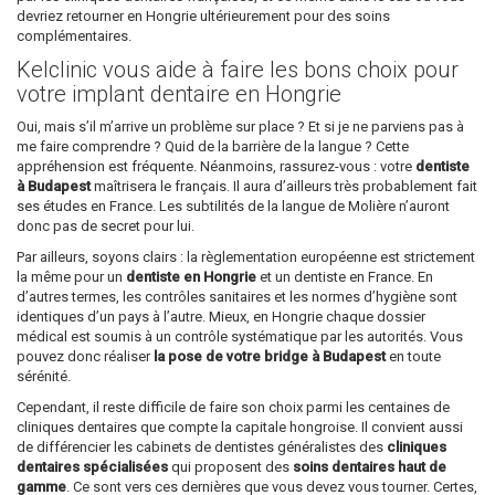
devriez retourner en Hongrie ultérieurement pour des soins
complémentaires.
Kelclinic vous aide à faire les bons choix pour
votre implant dentaire en Hongrie
Oui, mais s’il m’arrive un problème sur place ? Et si je ne parviens pas à
me faire comprendre ? Quid de la barrière de la langue ? Cette
appréhension est fréquente. Néanmoins, rassurez-vous : votre
dentiste
à Budapest
maîtrisera le français. Il aura d’ailleurs très probablement fait
ses études en France. Les subtilités de la langue de Molière n’auront
donc pas de secret pour lui.
Par ailleurs, soyons clairs : la règlementation européenne est strictement
la même pour un
dentiste en Hongrie
et un dentiste en France. En
d’autres termes, les contrôles sanitaires et les normes d’hygiène sont
identiques d’un pays à l’autre. Mieux, en Hongrie chaque dossier
médical est soumis à un contrôle systématique par les autorités. Vous
pouvez donc réaliser
la pose de votre bridge à Budapest
en toute
sérénité.
Cependant, il reste difficile de faire son choix parmi les centaines de
cliniques dentaires que compte la capitale hongroise. Il convient aussi
de différencier les cabinets de dentistes généralistes des
cliniques
dentaires spécialisées
qui proposent des
soins dentaires haut de
gamme
. Ce sont vers ces dernières que vous devez vous tourner. Certes,