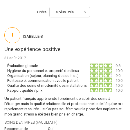
Ordre
I
ISABELLE-B
Une expérience positive
31 août 2017
Évaluation globale
9.8
Hygiène du personnel et propreté des lieux
10.0
Organisation (séjour, planning des soins…)
9.0
Politesse et communication avec le patient
10.0
Qualité des soins et modernité des installations
10.0
Rapport qualité / prix
10.0
Un patient français appréhende forcément de subir des soins à
l'étranger mais la qualité relationnelle et professionnelle de l'équipe m'a
rapidement rassurée. Je n'ai pas souffert pour la pose des implants et
mon grand stress a été très bien pris en charge.
SOINS DENTAIRES (FACULTATIF)
Recommande
Oui