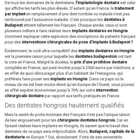
De tous les domaines de la dentisterie,
l’implantologie dentaire
est celui
qui affiche les tarifs les plus élevés. D’autant qu’en France, le
traitement
par implant
en remplacement d’une dent tombée ou malade n’est pas
remboursé par l’assurance maladie. C’est pourquoi les
dentistes à
Budapest
attirent tellement les Français. Chaque année, ceux-ci sont
plusieurs milliers à faire réaliser leurs
implants dentaires en Hongrie
.
Comment expliquer cette explosion des inscriptions de patients français
pour des
interventions chirurgicales de pose d’implants à Budapest ?
Évidemment, le coût ultra-compétitif des
implants dentaires en Hongrie
est la première raison pour laquelle les
dentistes budapestois
ont tant
la cote en France. Malgré la douleur, le
prix d’une prothèse dentaire
complète en France, qui peut monter jusqu’à 2500 euros par mâchoire, a
en effet de quoi décourager plus d’un habitant de l’Hexagone, qui
préférera faire poser ses
implants en Hongrie
. Dans ce pays où le
niveau de vie est bien moins élevé qu’en Europe de l’Ouest, vous pouvez
en effet espérer économiser jusqu’à 70% sur votre
intervention
chirurgicale dentaire
par rapport aux tarifs pratiqués en France.
Des dentistes hongrois hautement qualifiés
Mais la santé du porte-monnaie des Français n’est pas l’unique raison
de leur engouement pour les
chirurgiens-dentistes hongrois
. Car en
faisant réaliser leurs implants en Hongrie, ils savent que le travail des
dentistes de ce pays sera irréprochable. Alors,
Budapest, capitale de la
dentisterie
en Europe ? Oui, absolument. Forte de ses universités