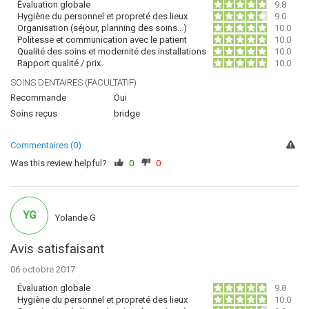
Évaluation globale
9.8
Hygiène du personnel et propreté des lieux
9.0
Organisation (séjour, planning des soins…)
10.0
Politesse et communication avec le patient
10.0
Qualité des soins et modernité des installations
10.0
Rapport qualité / prix
10.0
SOINS DENTAIRES (FACULTATIF)
Recommande
Oui
Soins reçus
bridge
Commentaires (0)
Was this review helpful?
0
0
YG
Yolande G
Avis satisfaisant
06 octobre 2017
Évaluation globale
9.8
Hygiène du personnel et propreté des lieux
10.0