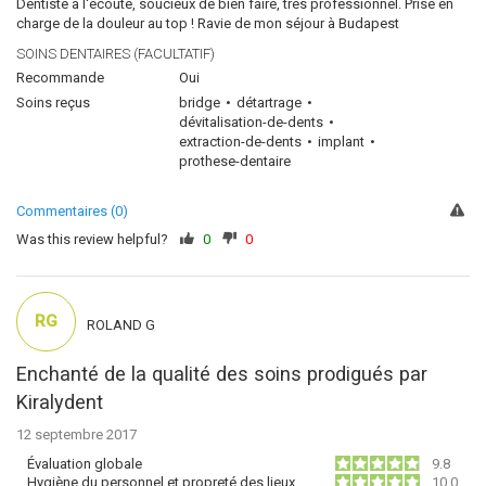
Dentiste à l'écoute, soucieux de bien faire, très professionnel. Prise en
charge de la douleur au top ! Ravie de mon séjour à Budapest
SOINS DENTAIRES (FACULTATIF)
Recommande
Oui
Soins reçus
bridge
détartrage
dévitalisation-de-dents
extraction-de-dents
implant
prothese-dentaire
Commentaires (0)
Was this review helpful?
0
0
RG
ROLAND G
Enchanté de la qualité des soins prodigués par
Kiralydent
12 septembre 2017
Évaluation globale
9.8
Hygiène du personnel et propreté des lieux
10.0