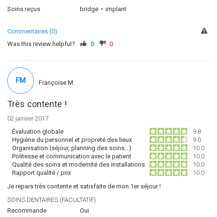
Soins reçus
bridge
implant
Commentaires (0)
Was this review helpful?
0
0
FM
Françoise M.
Très contente !
02 janvier 2017
Évaluation globale
9.8
Hygiène du personnel et propreté des lieux
9.0
Organisation (séjour, planning des soins…)
10.0
Politesse et communication avec le patient
10.0
Qualité des soins et modernité des installations
10.0
Rapport qualité / prix
10.0
Je repars très contente et satisfaite de mon 1er séjour !
SOINS DENTAIRES (FACULTATIF)
Recommande
Oui