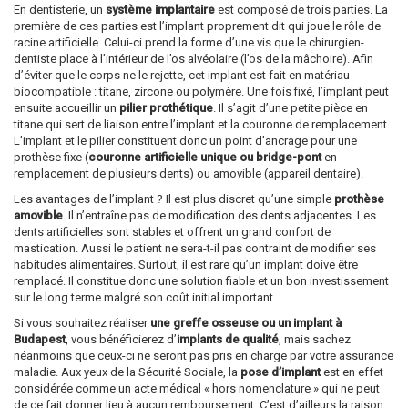
En dentisterie, un
système implantaire
est composé de trois parties. La
première de ces parties est l’implant proprement dit qui joue le rôle de
racine artificielle. Celui-ci prend la forme d’une vis que le chirurgien-
dentiste place à l’intérieur de l’os alvéolaire (l’os de la mâchoire). Afin
d’éviter que le corps ne le rejette, cet implant est fait en matériau
biocompatible : titane, zircone ou polymère. Une fois fixé, l’implant peut
ensuite accueillir un
pilier prothétique
. Il s’agit d’une petite pièce en
titane qui sert de liaison entre l’implant et la couronne de remplacement.
L’implant et le pilier constituent donc un point d’ancrage pour une
prothèse fixe (
couronne artificielle unique ou bridge-pont
en
remplacement de plusieurs dents) ou amovible (appareil dentaire).
Les avantages de l’implant ? Il est plus discret qu’une simple
prothèse
amovible
. Il n’entraîne pas de modification des dents adjacentes. Les
dents artificielles sont stables et offrent un grand confort de
mastication. Aussi le patient ne sera-t-il pas contraint de modifier ses
habitudes alimentaires. Surtout, il est rare qu’un implant doive être
remplacé. Il constitue donc une solution fiable et un bon investissement
sur le long terme malgré son coût initial important.
Si vous souhaitez réaliser
une greffe osseuse ou un implant à
Budapest
, vous bénéficierez d’
implants de qualité
, mais sachez
néanmoins que ceux-ci ne seront pas pris en charge par votre assurance
maladie. Aux yeux de la Sécurité Sociale, la
pose d’implant
est en effet
considérée comme un acte médical « hors nomenclature » qui ne peut
de ce fait donner lieu à aucun remboursement. C’est d’ailleurs la raison