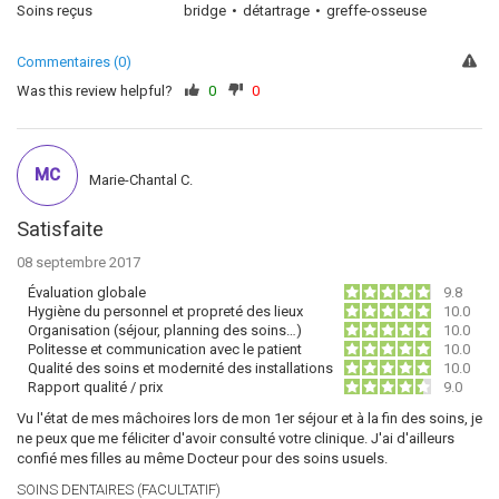
Soins reçus
bridge
détartrage
greffe-osseuse
Commentaires (0)
Was this review helpful?
0
0
MC
Marie-Chantal C.
Satisfaite
08 septembre 2017
Évaluation globale
9.8
Hygiène du personnel et propreté des lieux
10.0
Organisation (séjour, planning des soins…)
10.0
Politesse et communication avec le patient
10.0
Qualité des soins et modernité des installations
10.0
Rapport qualité / prix
9.0
Vu l'état de mes mâchoires lors de mon 1er séjour et à la fin des soins, je
ne peux que me féliciter d'avoir consulté votre clinique. J'ai d'ailleurs
confié mes filles au même Docteur pour des soins usuels.
SOINS DENTAIRES (FACULTATIF)