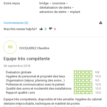
Soins reçus
bridge
couronne
dévitalisation-de-dents
extraction-de-dents
implant
Commentaires (0)
Was this review helpful?
0
0
CC
COCQUEREZ Claudine
Equipe très compétente
06 septembre 2018
Évaluation globale
9.8
Hygiène du personnel et propreté des lieux
10.0
Organisation (séjour, planning des soins…)
9.0
Politesse et communication avec le patient
10.0
Qualité des soins et modernité des installations
10.0
Rapport qualité / prix
10.0
Equipe très compétente, disponible et très aimable. Hygiène du cabinet
dentaire irréprochable, techniques et matériel de pointe.