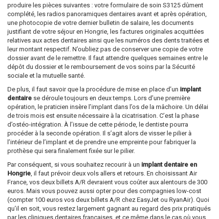
produire les pièces suivantes : votre formulaire de soin S3125 dûment
complété, les radios panoramiques dentaires avant et après opération,
une photocopie de votre dernier bulletin de salaire, les documents
justifiant de votre séjour en Hongrie, les factures originales acquittées
relatives aux actes dentaires ainsi que les numéros des dents traitées et
leur montant respectif. N’oubliez pas de conserver une copie de votre
dossier avant de le remettre. Il faut attendre quelques semaines entre le
dépôt du dossier et le remboursement de vos soins par la Sécurité
sociale et la mutuelle santé.
De plus, il faut savoir que la procédure de mise en place d’un
implant
dentaire
se déroule toujours en deux temps. Lors d’une première
opération, le praticien insère l’implant dans l’os de la mâchoire. Un délai
de trois mois est ensuite nécessaire à la cicatrisation. C’est la phase
d’ostéo-intégration. À l’issue de cette période, le dentiste pourra
procéder à la seconde opération. Il s’agit alors de visser le pilier à
l’intérieur de l’implant et de prendre une empreinte pour fabriquer la
prothèse qui sera finalement fixée sur le pilier.
Par conséquent, si vous souhaitez recourir à un
implant dentaire en
Hongrie
, il faut prévoir deux vols allers et retours. En choisissant Air
France, vos deux billets A/R devraient vous coûter aux alentours de 300
euros. Mais vous pouvez aussi opter pour des compagnies low-cost
(compter 100 euros vos deux billets A/R chez EasyJet ou RyanAir). Quoi
qu’il en soit, vous restez largement gagnant au regard des prix pratiqués
par les cliniques dentaires françaises, et ce même dans le cas où vous