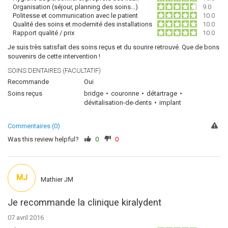
Organisation (séjour, planning des soins…)
9.0
Politesse et communication avec le patient
10.0
Qualité des soins et modernité des installations
10.0
Rapport qualité / prix
10.0
Je suis très satisfait des soins reçus et du sourire retrouvé. Que de bons
souvenirs de cette intervention !
SOINS DENTAIRES (FACULTATIF)
Recommande
Oui
Soins reçus
bridge
couronne
détartrage
dévitalisation-de-dents
implant
Commentaires (0)
Was this review helpful?
0
0
MJ
Mathier JM
Je recommande la clinique kiralydent
07 avril 2016