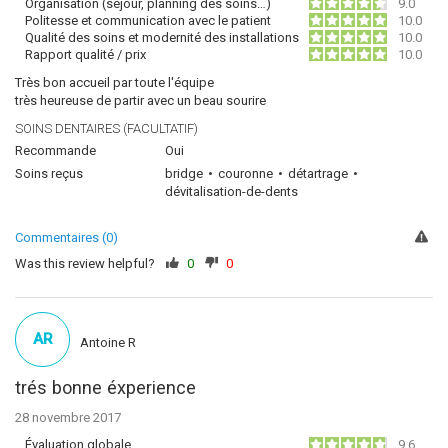
Organisation (séjour, planning des soins…)
9.0
Politesse et communication avec le patient
10.0
Qualité des soins et modernité des installations
10.0
Rapport qualité / prix
10.0
Très bon accueil par toute l'équipe
très heureuse de partir avec un beau sourire
SOINS DENTAIRES (FACULTATIF)
Recommande
Oui
Soins reçus
bridge
couronne
détartrage
dévitalisation-de-dents
Commentaires (0)
Was this review helpful?
0
0
AR
Antoine R
trés bonne éxperience
28 novembre 2017
Évaluation globale
9.6