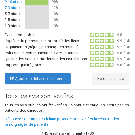
9-10 stars
98%
7-9 stars
2%
5-7 stars
0%
3-5 stars
0%
1-3 stars
0%
Évaluation globale
9.8
Hygiène du personnel et propreté des lieux
9.9
(145)
Organisation (séjour, planning des soins…)
9.7
(145)
Politesse et communication avec le patient
9.8
(145)
Qualité des soins et modernité des installations
9.9
(145)
Rapport qualité / prix
9.8
(145)
Ajouter le détail de l'annonce
Retour à la liste
Tous les avis sont vérifiés
Tous les avis publiés ont été vérifiés, ils sont authentiques, écrits par les
patients des cliniques.
Découvrez comment Kelclinic procède pour vérifier la véracité des
témoignages de patients
.
145 resultats - affichant 71 -80