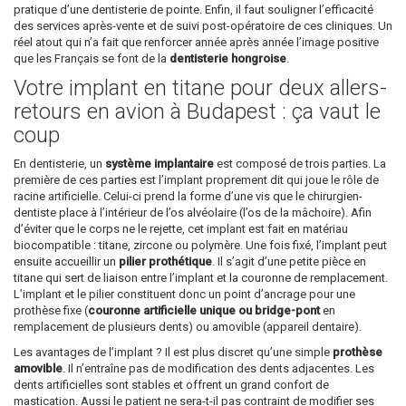
pratique d’une dentisterie de pointe. Enfin, il faut souligner l’efficacité
des services après-vente et de suivi post-opératoire de ces cliniques. Un
réel atout qui n’a fait que renforcer année après année l’image positive
que les Français se font de la
dentisterie hongroise
.
Votre implant en titane pour deux allers-
retours en avion à Budapest : ça vaut le
coup
En dentisterie, un
système implantaire
est composé de trois parties. La
première de ces parties est l’implant proprement dit qui joue le rôle de
racine artificielle. Celui-ci prend la forme d’une vis que le chirurgien-
dentiste place à l’intérieur de l’os alvéolaire (l’os de la mâchoire). Afin
d’éviter que le corps ne le rejette, cet implant est fait en matériau
biocompatible : titane, zircone ou polymère. Une fois fixé, l’implant peut
ensuite accueillir un
pilier prothétique
. Il s’agit d’une petite pièce en
titane qui sert de liaison entre l’implant et la couronne de remplacement.
L’implant et le pilier constituent donc un point d’ancrage pour une
prothèse fixe (
couronne artificielle unique ou bridge-pont
en
remplacement de plusieurs dents) ou amovible (appareil dentaire).
Les avantages de l’implant ? Il est plus discret qu’une simple
prothèse
amovible
. Il n’entraîne pas de modification des dents adjacentes. Les
dents artificielles sont stables et offrent un grand confort de
mastication. Aussi le patient ne sera-t-il pas contraint de modifier ses