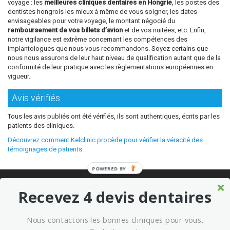
voyage : les
meilleures cliniques dentaires en Hongrie
, les postes des
dentistes hongrois les mieux à même de vous soigner, les dates
envisageables pour votre voyage, le montant négocié du
remboursement de vos billets d’avion
et de vos nuitées, etc. Enfin,
notre vigilance est extrême concernant les compétences des
implantologues que nous vous recommandons. Soyez certains que
nous nous assurons de leur haut niveau de qualification autant que de la
conformité de leur pratique avec les règlementations européennes en
vigueur.
Avis vérifiés
Tous les avis publiés ont été vérifiés, ils sont authentiques, écrits par les
patients des cliniques.
Découvrez comment Kelclinic procède pour vérifier la véracité des
témoignages de patients
.
POWERED BY
© 2026 Où refaire ses dents moins cher sans sacrifier la qualité ?
Recevez 4 devis dentaires
Meilleures cliniques dentaires à l’étranger
Marketing kelclinic
Nous contactons les bonnes cliniques pour vous.
Conditions générales d’utilisation
Mentions légales