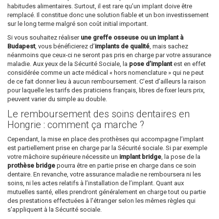
habitudes alimentaires. Surtout, il est rare qu’un implant doive être
remplacé. Il constitue donc une solution fiable et un bon investissement
sur le long terme malgré son coût initial important.
Si vous souhaitez réaliser
une greffe osseuse ou un implant à
Budapest
, vous bénéficierez d’
implants de qualité
, mais sachez
néanmoins que ceux-ci ne seront pas pris en charge par votre assurance
maladie. Aux yeux de la Sécurité Sociale, la
pose d’implant
est en effet
considérée comme un acte médical « hors nomenclature » qui ne peut
de ce fait donner lieu à aucun remboursement. C’est d’ailleurs la raison
pour laquelle les tarifs des praticiens français, libres de fixer leurs prix,
peuvent varier du simple au double.
Le remboursement des soins dentaires en
Hongrie : comment ça marche ?
Cependant, la mise en place des prothèses qui accompagne l’implant
est partiellement prise en charge par la Sécurité sociale. Si par exemple
votre mâchoire supérieure nécessite un
implant bridge
, la pose de la
prothèse bridge
pourra être en partie prise en charge dans ce soin
dentaire. En revanche, votre assurance maladie ne remboursera ni les
soins, ni les actes relatifs à l’installation de l’implant. Quant aux
mutuelles santé, elles prendront généralement en charge tout ou partie
des prestations effectuées à l'étranger selon les mêmes règles qui
s'appliquent à la Sécurité sociale.