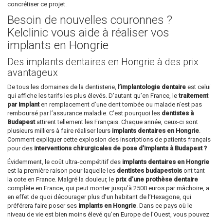
concrétiser ce projet.
Besoin de nouvelles couronnes ?
Kelclinic vous aide à réaliser vos
implants en Hongrie
Des implants dentaires en Hongrie à des prix
avantageux
De tous les domaines de la dentisterie,
l’implantologie dentaire
est celui
qui affiche les tarifs les plus élevés. D’autant qu’en France, le
traitement
par implant
en remplacement d’une dent tombée ou malade n’est pas
remboursé par l’assurance maladie. C’est pourquoi les
dentistes à
Budapest
attirent tellement les Français. Chaque année, ceux-ci sont
plusieurs milliers à faire réaliser leurs
implants dentaires en Hongrie
.
Comment expliquer cette explosion des inscriptions de patients français
pour des
interventions chirurgicales de pose d’implants à Budapest ?
Évidemment, le coût ultra-compétitif des
implants dentaires en Hongrie
est la première raison pour laquelle les
dentistes budapestois
ont tant
la cote en France. Malgré la douleur, le
prix d’une prothèse dentaire
complète en France, qui peut monter jusqu’à 2500 euros par mâchoire, a
en effet de quoi décourager plus d’un habitant de l’Hexagone, qui
préférera faire poser ses
implants en Hongrie
. Dans ce pays où le
niveau de vie est bien moins élevé qu’en Europe de l’Ouest, vous pouvez