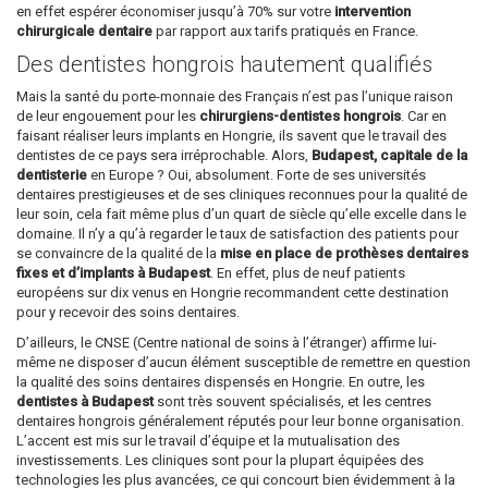
en effet espérer économiser jusqu’à 70% sur votre
intervention
chirurgicale dentaire
par rapport aux tarifs pratiqués en France.
Des dentistes hongrois hautement qualifiés
Mais la santé du porte-monnaie des Français n’est pas l’unique raison
de leur engouement pour les
chirurgiens-dentistes hongrois
. Car en
faisant réaliser leurs implants en Hongrie, ils savent que le travail des
dentistes de ce pays sera irréprochable. Alors,
Budapest, capitale de la
dentisterie
en Europe ? Oui, absolument. Forte de ses universités
dentaires prestigieuses et de ses cliniques reconnues pour la qualité de
leur soin, cela fait même plus d’un quart de siècle qu’elle excelle dans le
domaine. Il n’y a qu’à regarder le taux de satisfaction des patients pour
se convaincre de la qualité de la
mise en place de prothèses dentaires
fixes et d’implants à Budapest
. En effet, plus de neuf patients
européens sur dix venus en Hongrie recommandent cette destination
pour y recevoir des soins dentaires.
D’ailleurs, le CNSE (Centre national de soins à l’étranger) affirme lui-
même ne disposer d’aucun élément susceptible de remettre en question
la qualité des soins dentaires dispensés en Hongrie. En outre, les
dentistes à Budapest
sont très souvent spécialisés, et les centres
dentaires hongrois généralement réputés pour leur bonne organisation.
L’accent est mis sur le travail d’équipe et la mutualisation des
investissements. Les cliniques sont pour la plupart équipées des
technologies les plus avancées, ce qui concourt bien évidemment à la