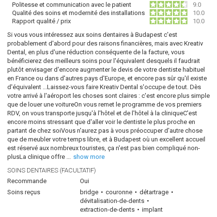
Politesse et communication avec le patient
9.0
Qualité des soins et modernité des installations
10.0
Rapport qualité / prix
10.0
Si vous vous intéressez aux soins dentaires à Budapest c'est
probablement d'abord pour des raisons financières, mais avec Kreativ
Dental, en plus d'une réduction conséquente de la facture, vous
bénéficierez des meilleurs soins pour l'équivalent desquels il faudrait
plutôt envisager d'encore augmenter le devis de votre dentiste habituel
en France ou dans d'autres pays d'Europe, et encore pas sûr qu'il existe
d'équivalent ...Laissez-vous faire Kreativ Dental s'occupe de tout. Dès
votre arrivé à l'aéroport les choses sont claires : c'est encore plus simple
que de louer une voitureOn vous remet le programme de vos premiers
RDV, on vous transporte jusqu'à l'hôtel et de l'hôtel à la cliniqueC'est
encore moins stressant que d'aller voir le dentiste le plus proche en
partant de chez soiVous n'aurez pas à vous préoccuper d'autre chose
que de meubler votre temps libre, et à Budapest où un excellent accueil
est réservé aux nombreux touristes, ça n'est pas bien compliqué non-
plusLa clinique offre
...
show more
SOINS DENTAIRES (FACULTATIF)
Recommande
Oui
Soins reçus
bridge
couronne
détartrage
dévitalisation-de-dents
extraction-de-dents
implant