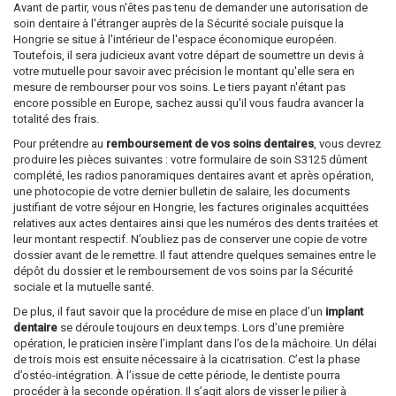
Avant de partir, vous n'êtes pas tenu de demander une autorisation de
soin dentaire à l'étranger auprès de la Sécurité sociale puisque la
Hongrie se situe à l'intérieur de l'espace économique européen.
Toutefois, il sera judicieux avant votre départ de soumettre un devis à
votre mutuelle pour savoir avec précision le montant qu'elle sera en
mesure de rembourser pour vos soins. Le tiers payant n'étant pas
encore possible en Europe, sachez aussi qu'il vous faudra avancer la
totalité des frais.
Pour prétendre au
remboursement de vos soins dentaires
, vous devrez
produire les pièces suivantes : votre formulaire de soin S3125 dûment
complété, les radios panoramiques dentaires avant et après opération,
une photocopie de votre dernier bulletin de salaire, les documents
justifiant de votre séjour en Hongrie, les factures originales acquittées
relatives aux actes dentaires ainsi que les numéros des dents traitées et
leur montant respectif. N’oubliez pas de conserver une copie de votre
dossier avant de le remettre. Il faut attendre quelques semaines entre le
dépôt du dossier et le remboursement de vos soins par la Sécurité
sociale et la mutuelle santé.
De plus, il faut savoir que la procédure de mise en place d’un
implant
dentaire
se déroule toujours en deux temps. Lors d’une première
opération, le praticien insère l’implant dans l’os de la mâchoire. Un délai
de trois mois est ensuite nécessaire à la cicatrisation. C’est la phase
d’ostéo-intégration. À l’issue de cette période, le dentiste pourra
procéder à la seconde opération. Il s’agit alors de visser le pilier à