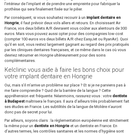
l’intérieur de l’implant et de prendre une empreinte pour fabriquer la
prothèse qui sera finalement fixée sur le pilier.
Par conséquent, si vous souhaitez recourir à un
implant dentaire en
Hongrie
, il faut prévoir deux vols allers et retours. En choisissant Air
France, vos deux billets A/R devraient vous coûter aux alentours de 300
euros. Mais vous pouvez aussi opter pour des compagnies low-cost
(compter 100 euros vos deux billets A/R chez EasyJet ou RyanAir). Quoi
qu’il en soit, vous restez largement gagnant au regard des prix pratiqués
par les cliniques dentaires françaises, et ce même dans le cas où vous
devriez retourner en Hongrie ultérieurement pour des soins
complémentaires.
Kelclinic vous aide à faire les bons choix pour
votre implant dentaire en Hongrie
Oui, mais s’il m’arrive un problème sur place ? Et si je ne parviens pas à
me faire comprendre ? Quid de la barrière de la langue ? Cette
appréhension est fréquente. Néanmoins, rassurez-vous : votre
dentiste
à Budapest
maîtrisera le français. Il aura d’ailleurs très probablement fait
ses études en France. Les subtilités de la langue de Molière n’auront
donc pas de secret pour lui.
Par ailleurs, soyons clairs : la règlementation européenne est strictement
la même pour un
dentiste en Hongrie
et un dentiste en France. En
d’autres termes, les contrôles sanitaires et les normes d’hygiène sont