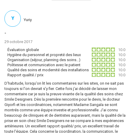
Y
Yuriy
-
29 octobre 2017
Évaluation globale
10.0
Hygiène du personnel et propreté des lieux
10.0
Organisation (séjour, planning des soins…)
10.0
Politesse et communication avec le patient
10.0
Qualité des soins et modernité des installations
10.0
Rapport qualité / prix
10.0
D'habitude, lorsqu'on lit les commentaires sur les sites, on ne sait pas
toujours si l'on devrait s'y fier. Cette fois j'ai décidé de laisser mon
commentaire car je suis la preuve vivante de la qualité des soins chez
Smile Designers. Dès la première rencontre pour le devis, le docteur
Giyorfi et les coordinatrices, notamment Madame Sangala se sont
montrés comme une équipe investie et professionnelle. J'ai connu
beaucoup de cliniques et de dentistes auparavant, mais la qualité de la
prise en soin chez Smile Designers ne se compare à mes expériences
antérieures. Un excellent rapport qualité/ prix, un excellent travail de
toute l'équipe. Cela concerne la coordination, la communication, le