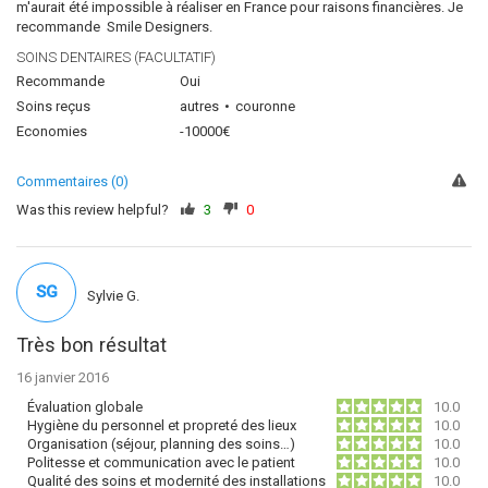
m'aurait été impossible à réaliser en France pour raisons financières. Je
recommande Smile Designers.
SOINS DENTAIRES (FACULTATIF)
Recommande
Oui
Soins reçus
autres
couronne
Economies
-10000€
Commentaires (0)
Was this review helpful?
3
0
SG
Sylvie G.
Très bon résultat
16 janvier 2016
Évaluation globale
10.0
Hygiène du personnel et propreté des lieux
10.0
Organisation (séjour, planning des soins…)
10.0
Politesse et communication avec le patient
10.0
Qualité des soins et modernité des installations
10.0