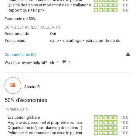
Qualité des soins et modernité des installations
10.0
Rapport qualité / prix
10.0
Economie de 50%
SOINS DENTAIRES (FACULTATIF)
Recommande
Oui
Soins reçus
carie
détartrage
extraction-de-dents
Commentaires (0)
Was this review helpful?
1
1
SB
Samira B.
50% d'économies
15 mars 2015
Évaluation globale
10.0
Hygiène du personnel et propreté des lieux
10.0
Organisation (séjour, planning des soins…)
10.0
Politesse et communication avec le patient
10.0