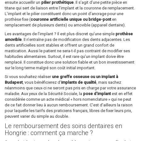
ensuite accueillir un
pilier prothétique
. Il s’agit d’une petite pièce en
titane qui sert de liaison entre l’implant et la couronne de remplacement.
L’implant et le pilier constituent donc un point d’ancrage pour une
prothèse fixe (
couronne artificielle unique ou bridge-pont
en
remplacement de plusieurs dents) ou amovible (appareil dentaire).
Les avantages de l’implant ? Il est plus discret qu’une simple
prothèse
amovible
. Il n’entraîne pas de modification des dents adjacentes. Les
dents artificielles sont stables et offrent un grand confort de
mastication. Aussi le patient ne sera-t-il pas contraint de modifier ses
habitudes alimentaires. Surtout, il est rare qu’un implant doive être
remplacé. Il constitue donc une solution fiable et un bon investissement
sur le long terme malgré son coût initial important.
Si vous souhaitez réaliser
une greffe osseuse ou un implant à
Budapest
, vous bénéficierez d’
implants de qualité
, mais sachez
néanmoins que ceux-ci ne seront pas pris en charge par votre assurance
maladie. Aux yeux de la Sécurité Sociale, la
pose d’implant
est en effet
considérée comme un acte médical « hors nomenclature » qui ne peut
de ce fait donner lieu à aucun remboursement. C’est d’ailleurs la raison
pour laquelle les tarifs des praticiens français, libres de fixer leurs prix,
peuvent varier du simple au double.
Le remboursement des soins dentaires en
Hongrie : comment ça marche ?