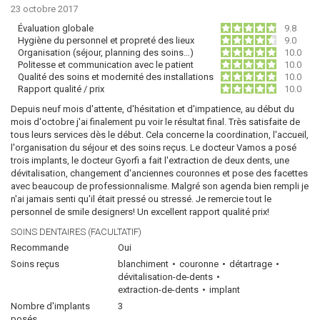
23 octobre 2017
Évaluation globale
9.8
Hygiène du personnel et propreté des lieux
9.0
Organisation (séjour, planning des soins…)
10.0
Politesse et communication avec le patient
10.0
Qualité des soins et modernité des installations
10.0
Rapport qualité / prix
10.0
Depuis neuf mois d'attente, d'hésitation et d'impatience, au début du
mois d'octobre j'ai finalement pu voir le résultat final. Très satisfaite de
tous leurs services dès le début. Cela concerne la coordination, l'accueil,
l'organisation du séjour et des soins reçus. Le docteur Vamos a posé
trois implants, le docteur Gyorfi a fait l'extraction de deux dents, une
dévitalisation, changement d'anciennes couronnes et pose des facettes
avec beaucoup de professionnalisme. Malgré son agenda bien rempli je
n'ai jamais senti qu'il était pressé ou stressé. Je remercie tout le
personnel de smile designers! Un excellent rapport qualité prix!
SOINS DENTAIRES (FACULTATIF)
Recommande
Oui
Soins reçus
blanchiment
couronne
détartrage
dévitalisation-de-dents
extraction-de-dents
implant
Nombre d'implants
3
posés