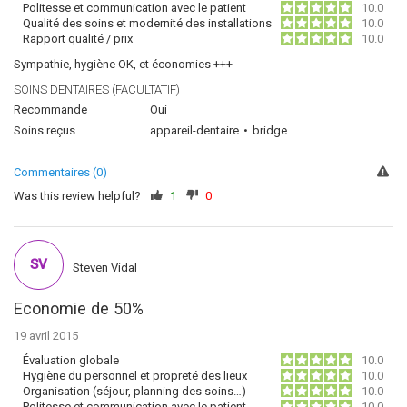
Politesse et communication avec le patient
10.0
Qualité des soins et modernité des installations
10.0
Rapport qualité / prix
10.0
Sympathie, hygiène OK, et économies +++
SOINS DENTAIRES (FACULTATIF)
Recommande
Oui
Soins reçus
appareil-dentaire
bridge
Commentaires (0)
Was this review helpful?
1
0
SV
Steven Vidal
Economie de 50%
19 avril 2015
Évaluation globale
10.0
Hygiène du personnel et propreté des lieux
10.0
Organisation (séjour, planning des soins…)
10.0
Politesse et communication avec le patient
10.0