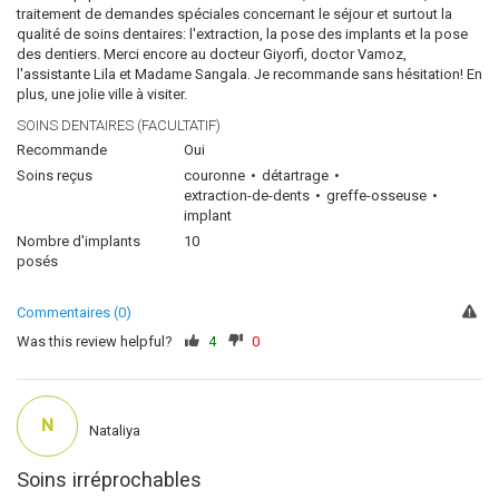
traitement de demandes spéciales concernant le séjour et surtout la
qualité de soins dentaires: l'extraction, la pose des implants et la pose
des dentiers. Merci encore au docteur Giyorfi, doctor Vamoz,
l'assistante Lila et Madame Sangala. Je recommande sans hésitation! En
plus, une jolie ville à visiter.
SOINS DENTAIRES (FACULTATIF)
Recommande
Oui
Soins reçus
couronne
détartrage
extraction-de-dents
greffe-osseuse
implant
Nombre d'implants
10
posés
Commentaires (0)
Was this review helpful?
4
0
N
Nataliya
Soins irréprochables