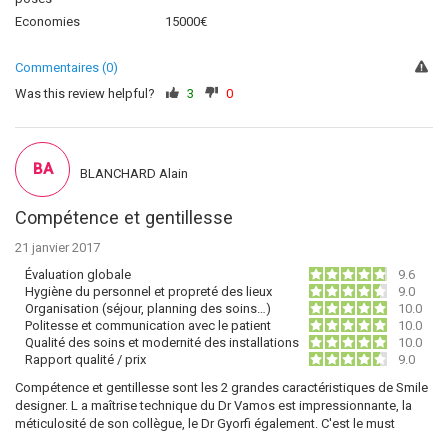
Economies
15000€
Commentaires (0)
Was this review helpful?
3
0
BA
BLANCHARD Alain
Compétence et gentillesse
21 janvier 2017
Évaluation globale
9.6
Hygiène du personnel et propreté des lieux
9.0
Organisation (séjour, planning des soins…)
10.0
Politesse et communication avec le patient
10.0
Qualité des soins et modernité des installations
10.0
Rapport qualité / prix
9.0
Compétence et gentillesse sont les 2 grandes caractéristiques de Smile
designer. L a maîtrise technique du Dr Vamos est impressionnante, la
méticulosité de son collègue, le Dr Gyorfi également. C'est le must