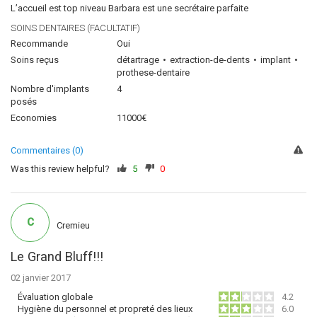
L’accueil est top niveau Barbara est une secrétaire parfaite
SOINS DENTAIRES (FACULTATIF)
Recommande
Oui
Soins reçus
détartrage
extraction-de-dents
implant
prothese-dentaire
Nombre d'implants
4
posés
Economies
11000€
Commentaires (0)
Was this review helpful?
5
0
C
Cremieu
Le Grand Bluff!!!
02 janvier 2017
Évaluation globale
4.2
Hygiène du personnel et propreté des lieux
6.0