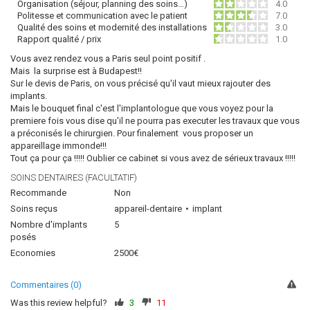
Organisation (séjour, planning des soins…)
4.0
Politesse et communication avec le patient
7.0
Qualité des soins et modernité des installations
3.0
Rapport qualité / prix
1.0
Vous avez rendez vous a Paris seul point positif .
Mais la surprise est à Budapest!!
Sur le devis de Paris, on vous précisé qu'il vaut mieux rajouter des
implants.
Mais le bouquet final c'est l'implantologue que vous voyez pour la
premiere fois vous dise qu'il ne pourra pas executer les travaux que vous
a préconisés le chirurgien. Pour finalement vous proposer un
appareillage immonde!!!
Tout ça pour ça !!!!! Oublier ce cabinet si vous avez de sérieux travaux !!!!!
SOINS DENTAIRES (FACULTATIF)
Recommande
Non
Soins reçus
appareil-dentaire
implant
Nombre d'implants
5
posés
Economies
2500€
Commentaires (0)
Was this review helpful?
3
11