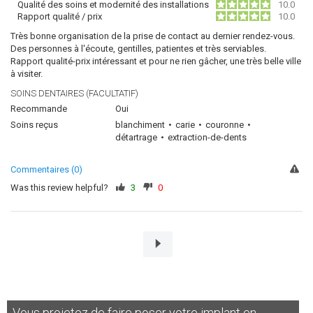
Qualité des soins et modernité des installations
10.0
Rapport qualité / prix
10.0
Très bonne organisation de la prise de contact au dernier rendez-vous.
Des personnes à l'écoute, gentilles, patientes et très serviables.
Rapport qualité-prix intéressant et pour ne rien gâcher, une très belle ville
à visiter.
SOINS DENTAIRES (FACULTATIF)
Recommande
Oui
Soins reçus
blanchiment
carie
couronne
détartrage
extraction-de-dents
Commentaires (0)
Was this review helpful?
3
0
Vous projetez de faire poser votre implant en