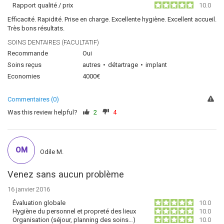
Rapport qualité / prix
10.0
Efficacité. Rapidité. Prise en charge. Excellente hygiène. Excellent accueil.
Très bons résultats.
SOINS DENTAIRES (FACULTATIF)
Recommande
Oui
Soins reçus
autres
détartrage
implant
Economies
4000€
Commentaires (0)
Was this review helpful?
2
4
OM
Odile M.
Venez sans aucun problème
16 janvier 2016
Évaluation globale
10.0
Hygiène du personnel et propreté des lieux
10.0
Organisation (séjour, planning des soins…)
10.0