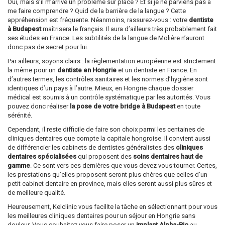
Oui, mais s’il m’arrive un problème sur place ? Et si je ne parviens pas à
me faire comprendre ? Quid de la barrière de la langue ? Cette
appréhension est fréquente. Néanmoins, rassurez-vous : votre
dentiste
à Budapest
maîtrisera le français. Il aura d’ailleurs très probablement fait
ses études en France. Les subtilités de la langue de Molière n’auront
donc pas de secret pour lui.
Par ailleurs, soyons clairs : la règlementation européenne est strictement
la même pour un
dentiste en Hongrie
et un dentiste en France. En
d’autres termes, les contrôles sanitaires et les normes d’hygiène sont
identiques d’un pays à l’autre. Mieux, en Hongrie chaque dossier
médical est soumis à un contrôle systématique par les autorités. Vous
pouvez donc réaliser
la pose de votre bridge à Budapest
en toute
sérénité.
Cependant, il reste difficile de faire son choix parmi les centaines de
cliniques dentaires que compte la capitale hongroise. Il convient aussi
de différencier les cabinets de dentistes généralistes des
cliniques
dentaires spécialisées
qui proposent des
soins dentaires haut de
gamme
. Ce sont vers ces dernières que vous devez vous tourner. Certes,
les prestations qu’elles proposent seront plus chères que celles d’un
petit cabinet dentaire en province, mais elles seront aussi plus sûres et
de meilleure qualité.
Heureusement, Kelclinic vous facilite la tâche en sélectionnant pour vous
les meilleures cliniques dentaires pour un séjour en Hongrie sans
douleur. Vous souhaitez vous faire poser un
implant Alpha-Bio
au