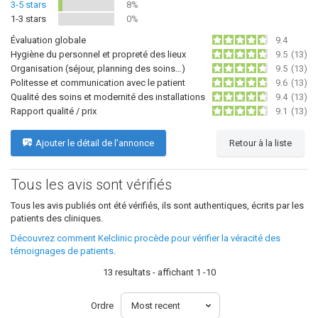
3-5 stars
8%
1-3 stars
0%
Évaluation globale
9.4
Hygiène du personnel et propreté des lieux
9.5
(13)
Organisation (séjour, planning des soins…)
9.5
(13)
Politesse et communication avec le patient
9.6
(13)
Qualité des soins et modernité des installations
9.4
(13)
Rapport qualité / prix
9.1
(13)
Ajouter le détail de l'annonce
Retour à la liste
Tous les avis sont vérifiés
Tous les avis publiés ont été vérifiés, ils sont authentiques, écrits par les
patients des cliniques.
Découvrez comment Kelclinic procède pour vérifier la véracité des
témoignages de patients
.
13 resultats - affichant 1 -10
Ordre