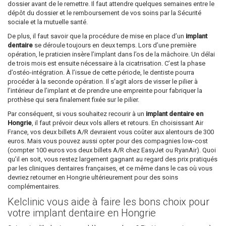
dossier avant de le remettre. Il faut attendre quelques semaines entre le
dépôt du dossier et le remboursement de vos soins par la Sécurité
sociale et la mutuelle santé.
De plus, il faut savoir que la procédure de mise en place d’un
implant
dentaire
se déroule toujours en deux temps. Lors d’une première
opération, le praticien insère l’implant dans l’os de la mâchoire. Un délai
de trois mois est ensuite nécessaire à la cicatrisation. C’est la phase
d’ostéo-intégration. À l’issue de cette période, le dentiste pourra
procéder à la seconde opération. Il s’agit alors de visser le pilier à
l’intérieur de l’implant et de prendre une empreinte pour fabriquer la
prothèse qui sera finalement fixée sur le pilier.
Par conséquent, si vous souhaitez recourir à un
implant dentaire en
Hongrie
, il faut prévoir deux vols allers et retours. En choisissant Air
France, vos deux billets A/R devraient vous coûter aux alentours de 300
euros. Mais vous pouvez aussi opter pour des compagnies low-cost
(compter 100 euros vos deux billets A/R chez EasyJet ou RyanAir). Quoi
qu’il en soit, vous restez largement gagnant au regard des prix pratiqués
par les cliniques dentaires françaises, et ce même dans le cas où vous
devriez retourner en Hongrie ultérieurement pour des soins
complémentaires.
Kelclinic vous aide à faire les bons choix pour
votre implant dentaire en Hongrie