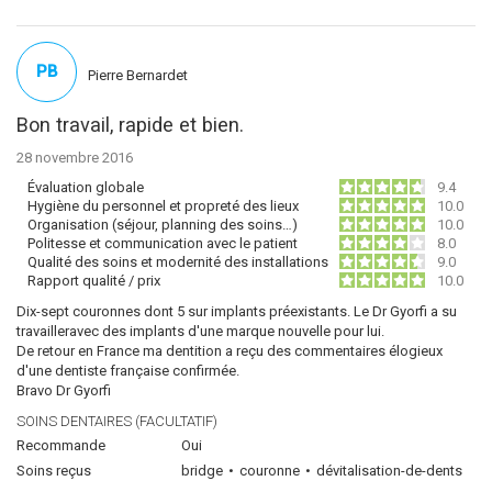
PB
Pierre Bernardet
Bon travail, rapide et bien.
28 novembre 2016
Évaluation globale
9.4
Hygiène du personnel et propreté des lieux
10.0
Organisation (séjour, planning des soins…)
10.0
Politesse et communication avec le patient
8.0
Qualité des soins et modernité des installations
9.0
Rapport qualité / prix
10.0
Dix-sept couronnes dont 5 sur implants préexistants. Le Dr Gyorfi a su
travailleravec des implants d'une marque nouvelle pour lui.
De retour en France ma dentition a reçu des commentaires élogieux
d'une dentiste française confirmée.
Bravo Dr Gyorfi
SOINS DENTAIRES (FACULTATIF)
Recommande
Oui
Soins reçus
bridge
couronne
dévitalisation-de-dents