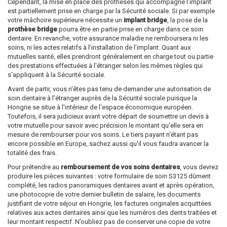
Cependant, la mise en place des prothèses qui accompagne l’implant
est partiellement prise en charge par la Sécurité sociale. Si par exemple
votre mâchoire supérieure nécessite un
implant bridge
, la pose de la
prothèse bridge
pourra être en partie prise en charge dans ce soin
dentaire. En revanche, votre assurance maladie ne remboursera ni les
soins, ni les actes relatifs à l’installation de l’implant. Quant aux
mutuelles santé, elles prendront généralement en charge tout ou partie
des prestations effectuées à l'étranger selon les mêmes règles qui
s'appliquent à la Sécurité sociale.
Avant de partir, vous n'êtes pas tenu de demander une autorisation de
soin dentaire à l'étranger auprès de la Sécurité sociale puisque la
Hongrie se situe à l'intérieur de l'espace économique européen.
Toutefois, il sera judicieux avant votre départ de soumettre un devis à
votre mutuelle pour savoir avec précision le montant qu'elle sera en
mesure de rembourser pour vos soins. Le tiers payant n'étant pas
encore possible en Europe, sachez aussi qu'il vous faudra avancer la
totalité des frais.
Pour prétendre au
remboursement de vos soins dentaires
, vous devrez
produire les pièces suivantes : votre formulaire de soin S3125 dûment
complété, les radios panoramiques dentaires avant et après opération,
une photocopie de votre dernier bulletin de salaire, les documents
justifiant de votre séjour en Hongrie, les factures originales acquittées
relatives aux actes dentaires ainsi que les numéros des dents traitées et
leur montant respectif. N’oubliez pas de conserver une copie de votre