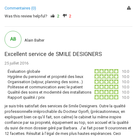
Commentaires (0)
Was this review helpful?
2
2
AB
Alain Balter
Excellent service de SMILE DESIGNERS
25 juillet 2016
Évaluation globale
10.0
Hygiène du personnel et propreté des lieux
10.0
Organisation (séjour, planning des soins…)
10.0
Politesse et communication avec le patient
10.0
Qualité des soins et modernité des installations
10.0
Rapport qualité / prix
10.0
je suis très satisfait des services de Smile Designers. Outre la qualité
professionnelle irréprochable du Docteur Gyorfi, (précautionneux, en
expliquant bien ce qu'il fait, son calme) le cabinet lui même inspire
confiance par sa propreté, équipement au top, son accueil et la qualité
du suivi de mon dossier géré par Barbara. J'ai fait poser 9 couronnes et
12 facettes. Résultat à l'égal de mes plus hautes espérances. Ceci