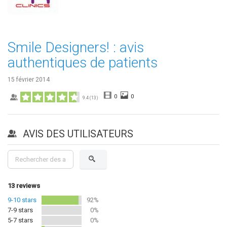
Smile Designers! : avis
authentiques de patients
15 février 2014
0
0
9.4
(
13
)
AVIS DES UTILISATEURS
13
reviews
9-10 stars
92%
7-9 stars
0%
5-7 stars
0%