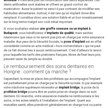
amovible
. Il n’entraîne pas de modification des dents adjacentes. Les
dents artificielles sont stables et offrent un grand confort de
mastication. Aussi le patient ne sera-t-il pas contraint de modifier ses
habitudes alimentaires. Surtout, il est rare qu’un implant doive être
remplacé. Il constitue donc une solution fiable et un bon investissement
sur le long terme malgré son coût initial important.
Si vous souhaitez réaliser
une greffe osseuse ou un implant à
Budapest
, vous bénéficierez d’
implants de qualité
, mais sachez
néanmoins que ceux-ci ne seront pas pris en charge par votre assurance
maladie. Aux yeux de la Sécurité Sociale, la
pose d’implant
est en effet
considérée comme un acte médical « hors nomenclature » qui ne peut
de ce fait donner lieu à aucun remboursement. C’est d’ailleurs la raison
pour laquelle les tarifs des praticiens français, libres de fixer leurs prix,
peuvent varier du simple au double.
Le remboursement des soins dentaires en
Hongrie : comment ça marche ?
Cependant, la mise en place des prothèses qui accompagne l’implant
est partiellement prise en charge par la Sécurité sociale. Si par exemple
votre mâchoire supérieure nécessite un
implant bridge
, la pose de la
prothèse bridge
pourra être en partie prise en charge dans ce soin
dentaire. En revanche, votre assurance maladie ne remboursera ni les
soins, ni les actes relatifs à l’installation de l’implant. Quant aux
mutuelles santé, elles prendront généralement en charge tout ou partie