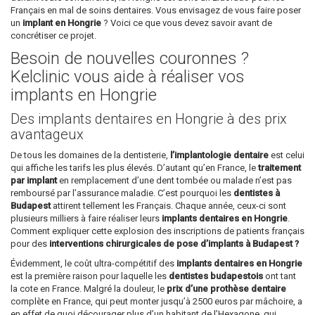
Français en mal de soins dentaires. Vous envisagez de vous faire poser
un
implant en Hongrie
? Voici ce que vous devez savoir avant de
concrétiser ce projet.
Besoin de nouvelles couronnes ?
Kelclinic vous aide à réaliser vos
implants en Hongrie
Des implants dentaires en Hongrie à des prix
avantageux
De tous les domaines de la dentisterie,
l’implantologie dentaire
est celui
qui affiche les tarifs les plus élevés. D’autant qu’en France, le
traitement
par implant
en remplacement d’une dent tombée ou malade n’est pas
remboursé par l’assurance maladie. C’est pourquoi les
dentistes à
Budapest
attirent tellement les Français. Chaque année, ceux-ci sont
plusieurs milliers à faire réaliser leurs
implants dentaires en Hongrie
.
Comment expliquer cette explosion des inscriptions de patients français
pour des
interventions chirurgicales de pose d’implants à Budapest ?
Évidemment, le coût ultra-compétitif des
implants dentaires en Hongrie
est la première raison pour laquelle les
dentistes budapestois
ont tant
la cote en France. Malgré la douleur, le
prix d’une prothèse dentaire
complète en France, qui peut monter jusqu’à 2500 euros par mâchoire, a
en effet de quoi décourager plus d’un habitant de l’Hexagone, qui