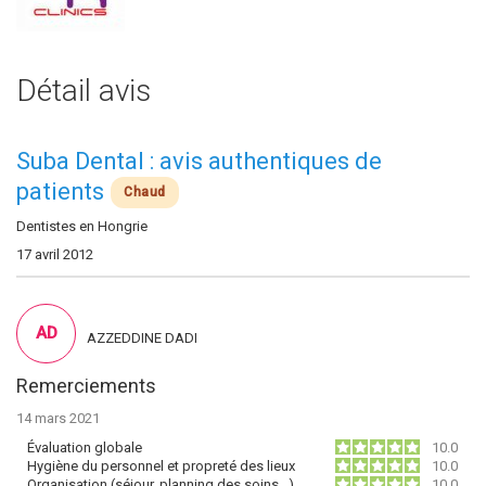
Détail avis
Suba Dental : avis authentiques de
patients
Chaud
Dentistes en Hongrie
17 avril 2012
AD
AZZEDDINE DADI
Remerciements
14 mars 2021
Évaluation globale
10.0
Hygiène du personnel et propreté des lieux
10.0
Organisation (séjour, planning des soins…)
10.0