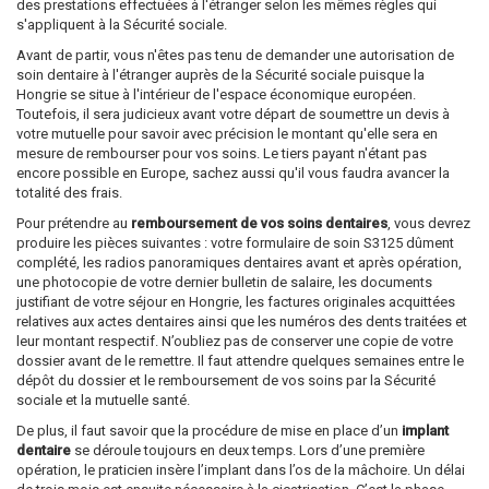
des prestations effectuées à l'étranger selon les mêmes règles qui
s'appliquent à la Sécurité sociale.
Avant de partir, vous n'êtes pas tenu de demander une autorisation de
soin dentaire à l'étranger auprès de la Sécurité sociale puisque la
Hongrie se situe à l'intérieur de l'espace économique européen.
Toutefois, il sera judicieux avant votre départ de soumettre un devis à
votre mutuelle pour savoir avec précision le montant qu'elle sera en
mesure de rembourser pour vos soins. Le tiers payant n'étant pas
encore possible en Europe, sachez aussi qu'il vous faudra avancer la
totalité des frais.
Pour prétendre au
remboursement de vos soins dentaires
, vous devrez
produire les pièces suivantes : votre formulaire de soin S3125 dûment
complété, les radios panoramiques dentaires avant et après opération,
une photocopie de votre dernier bulletin de salaire, les documents
justifiant de votre séjour en Hongrie, les factures originales acquittées
relatives aux actes dentaires ainsi que les numéros des dents traitées et
leur montant respectif. N’oubliez pas de conserver une copie de votre
dossier avant de le remettre. Il faut attendre quelques semaines entre le
dépôt du dossier et le remboursement de vos soins par la Sécurité
sociale et la mutuelle santé.
De plus, il faut savoir que la procédure de mise en place d’un
implant
dentaire
se déroule toujours en deux temps. Lors d’une première
opération, le praticien insère l’implant dans l’os de la mâchoire. Un délai