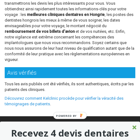
transmettrons les devis les plus intéressants pour vous. Vous
obtiendrez ainsi rapidement toutes les informations-clés pour votre
voyage : les
meilleures cliniques dentaires en Hongrie
, les postes des
dentistes hongrois les mieux à même de vous soigner, les dates
envisageables pour votre voyage, le montant négocié du
remboursement de vos billets d’avion
et de vos nuitées, etc. Enfin,
notre vigilance est extrême concernant les compétences des
implantologues que nous vous recommandons. Soyez certains que
nous nous assurons de leur haut niveau de qualification autant que de la
conformité de leur pratique avec les règlementations européennes en
vigueur.
Avis vérifiés
Tous les avis publiés ont été vérifiés, ils sont authentiques, écrits par les
patients des cliniques.
Découvrez comment Kelclinic procède pour vérifier la véracité des
témoignages de patients
.
POWERED BY
© 2026 Où refaire ses dents moins cher sans sacrifier la qualité ?
Recevez 4 devis dentaires