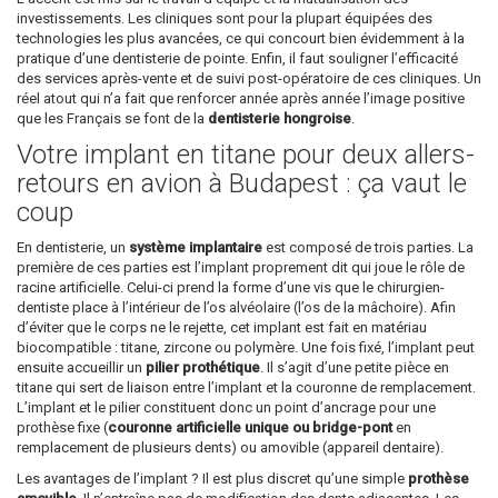
investissements. Les cliniques sont pour la plupart équipées des
technologies les plus avancées, ce qui concourt bien évidemment à la
pratique d’une dentisterie de pointe. Enfin, il faut souligner l’efficacité
des services après-vente et de suivi post-opératoire de ces cliniques. Un
réel atout qui n’a fait que renforcer année après année l’image positive
que les Français se font de la
dentisterie hongroise
.
Votre implant en titane pour deux allers-
retours en avion à Budapest : ça vaut le
coup
En dentisterie, un
système implantaire
est composé de trois parties. La
première de ces parties est l’implant proprement dit qui joue le rôle de
racine artificielle. Celui-ci prend la forme d’une vis que le chirurgien-
dentiste place à l’intérieur de l’os alvéolaire (l’os de la mâchoire). Afin
d’éviter que le corps ne le rejette, cet implant est fait en matériau
biocompatible : titane, zircone ou polymère. Une fois fixé, l’implant peut
ensuite accueillir un
pilier prothétique
. Il s’agit d’une petite pièce en
titane qui sert de liaison entre l’implant et la couronne de remplacement.
L’implant et le pilier constituent donc un point d’ancrage pour une
prothèse fixe (
couronne artificielle unique ou bridge-pont
en
remplacement de plusieurs dents) ou amovible (appareil dentaire).
Les avantages de l’implant ? Il est plus discret qu’une simple
prothèse