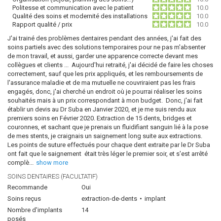
Politesse et communication avec le patient
10.0
Qualité des soins et modernité des installations
10.0
Rapport qualité / prix
10.0
J'ai trainé des problèmes dentaires pendant des années, j'ai fait des
soins partiels avec des solutions temporaires pour ne pas m'absenter
de mon travail, et aussi, garder une apparence correcte devant mes
collègues et clients ... Aujourd'hui retraité, j'ai décidé de faire les choses
correctement, sauf que les prix appliqués, et les remboursements de
l'assurance maladie et de ma mutuelle ne couvriraient pas les frais
engagés, donc, j'ai cherché un endroit où je pourrai réaliser les soins
souhaités mais à un prix correspondant à mon budget. Donc, j'ai fait
établir un devis au Dr Suba en Janvier 2020, et je me suis rendu aux
premiers soins en Février 2020. Extraction de 15 dents, bridges et
couronnes, et sachant que je prenais un fluidifiant sanguin lié à la pose
de mes stents, je craignais un saignement long suite aux extractions.
Les points de suture effectués pour chaque dent extraite par le Dr Suba
ont fait que le saignement était très léger le premier soir, et s'est arrêté
complè
...
show more
SOINS DENTAIRES (FACULTATIF)
Recommande
Oui
Soins reçus
extraction-de-dents
implant
Nombre d'implants
14
posés