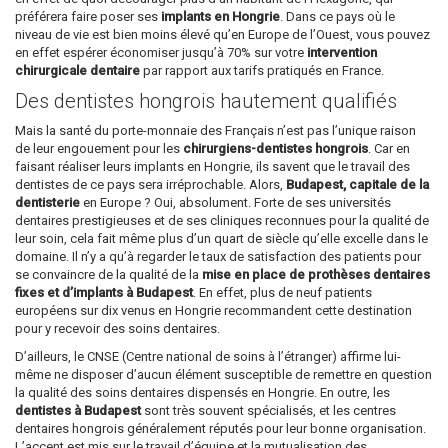
préférera faire poser ses
implants en Hongrie
. Dans ce pays où le
niveau de vie est bien moins élevé qu’en Europe de l’Ouest, vous pouvez
en effet espérer économiser jusqu’à 70% sur votre
intervention
chirurgicale dentaire
par rapport aux tarifs pratiqués en France.
Des dentistes hongrois hautement qualifiés
Mais la santé du porte-monnaie des Français n’est pas l’unique raison
de leur engouement pour les
chirurgiens-dentistes hongrois
. Car en
faisant réaliser leurs implants en Hongrie, ils savent que le travail des
dentistes de ce pays sera irréprochable. Alors,
Budapest, capitale de la
dentisterie
en Europe ? Oui, absolument. Forte de ses universités
dentaires prestigieuses et de ses cliniques reconnues pour la qualité de
leur soin, cela fait même plus d’un quart de siècle qu’elle excelle dans le
domaine. Il n’y a qu’à regarder le taux de satisfaction des patients pour
se convaincre de la qualité de la
mise en place de prothèses dentaires
fixes et d’implants à Budapest
. En effet, plus de neuf patients
européens sur dix venus en Hongrie recommandent cette destination
pour y recevoir des soins dentaires.
D’ailleurs, le CNSE (Centre national de soins à l’étranger) affirme lui-
même ne disposer d’aucun élément susceptible de remettre en question
la qualité des soins dentaires dispensés en Hongrie. En outre, les
dentistes à Budapest
sont très souvent spécialisés, et les centres
dentaires hongrois généralement réputés pour leur bonne organisation.
L’accent est mis sur le travail d’équipe et la mutualisation des