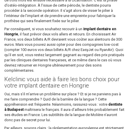
de trois mois est ensuite nécessaire à la cicatrisation. C’est la phase
d’ostéo-intégration. À l’issue de cette période, le dentiste pourra
procéder à la seconde opération. Il s’agit alors de visser le pilier à
l’intérieur de l’implant et de prendre une empreinte pour fabriquer la
prothèse qui sera finalement fixée sur le pilier.
Par conséquent, si vous souhaitez recourir à un
implant dentaire en
Hongrie
, il faut prévoir deux vols allers et retours. En choisissant Air
France, vos deux billets A/R devraient vous coûter aux alentours de 300
euros. Mais vous pouvez aussi opter pour des compagnies low-cost
(compter 100 euros vos deux billets A/R chez EasyJet ou RyanAir). Quoi
qu’il en soit, vous restez largement gagnant au regard des prix pratiqués
par les cliniques dentaires françaises, et ce même dans le cas où vous
devriez retourner en Hongrie ultérieurement pour des soins
complémentaires.
Kelclinic vous aide à faire les bons choix pour
votre implant dentaire en Hongrie
Oui, mais s’il m’arrive un problème sur place ? Et si je ne parviens pas à
me faire comprendre ? Quid de la barrière de la langue ? Cette
appréhension est fréquente. Néanmoins, rassurez-vous : votre
dentiste
à Budapest
maîtrisera le français. Il aura d’ailleurs très probablement fait
ses études en France. Les subtilités de la langue de Molière n’auront
donc pas de secret pour lui.
Par ailleurs, soyons clairs : la règlementation européenne est strictement