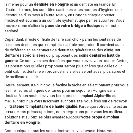
la même pour un
dentiste en Hongrie
et un dentiste en France. En
d’autres termes, les contrôles sanitaires et les normes d’hygiène sont
identiques d’un pays à l’autre. Mieux, en Hongrie chaque dossier
médical est soumis à un contrôle systématique par les autorités. Vous
pouvez donc réaliser
la pose de votre bridge à Budapest
en toute
sérénité.
Cependant, il reste difficile de faire son choix parmi les centaines de
cliniques dentaires que compte la capitale hongroise. Il convient aussi
de différencier les cabinets de dentistes généralistes des
cliniques
dentaires spécialisées
qui proposent des
soins dentaires haut de
gamme
. Ce sont vers ces dernières que vous devez vous tourner. Certes,
les prestations qu’elles proposent seront plus chères que celles d’un
petit cabinet dentaire en province, mais elles seront aussi plus sûres et
de meilleure qualité.
Heureusement, Kelclinic vous facilite la tâche en sélectionnant pour vous
les meilleures cliniques dentaires pour un séjour en Hongrie sans
douleur. Vous souhaitez vous faire poser un
implant Alpha-Bio
au
meilleur prix ? En vous inscrivant sur notre site, vous êtes sûr de recevoir
un
traitement implantaire de haute qualité
. Parce que votre santé est au
cœur de nos préoccupations, nous négocions pour vous les meilleures
solutions et au prix les plus avantageux pour
votre projet d’implant
dentaire en Hongrie
.
Communiquez-nous les soins dont vous avez besoin. Nous vous