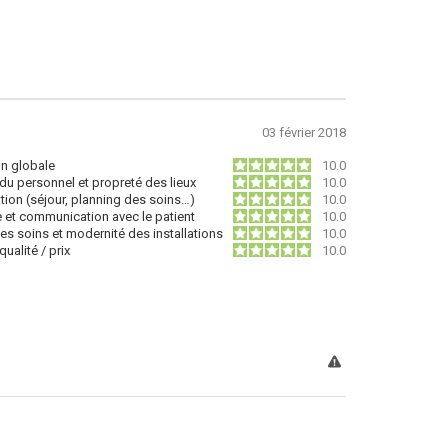
03 février 2018
on globale
10.0
du personnel et propreté des lieux
10.0
tion (séjour, planning des soins…)
10.0
e et communication avec le patient
10.0
des soins et modernité des installations
10.0
ualité / prix
10.0