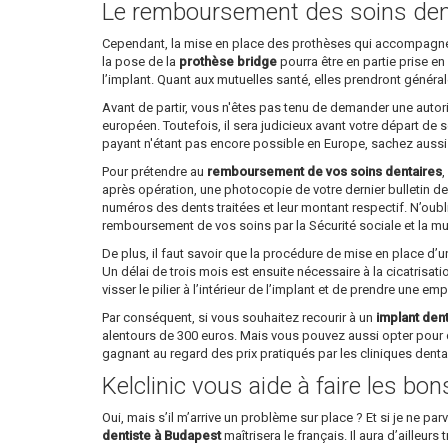
Le remboursement des soins den
Cependant, la mise en place des prothèses qui accompagne l’
la pose de la
prothèse bridge
pourra être en partie prise en
l’implant. Quant aux mutuelles santé, elles prendront généra
Avant de partir, vous n'êtes pas tenu de demander une autori
européen. Toutefois, il sera judicieux avant votre départ de
payant n'étant pas encore possible en Europe, sachez aussi qu
Pour prétendre au
remboursement de vos soins dentaires
,
après opération, une photocopie de votre dernier bulletin de 
numéros des dents traitées et leur montant respectif. N’oubl
remboursement de vos soins par la Sécurité sociale et la mu
De plus, il faut savoir que la procédure de mise en place d’
Un délai de trois mois est ensuite nécessaire à la cicatrisati
visser le pilier à l’intérieur de l’implant et de prendre une em
Par conséquent, si vous souhaitez recourir à un
implant den
alentours de 300 euros. Mais vous pouvez aussi opter pour 
gagnant au regard des prix pratiqués par les cliniques dent
Kelclinic vous aide à faire les bo
Oui, mais s’il m’arrive un problème sur place ? Et si je ne 
dentiste à Budapest
maîtrisera le français. Il aura d’ailleu