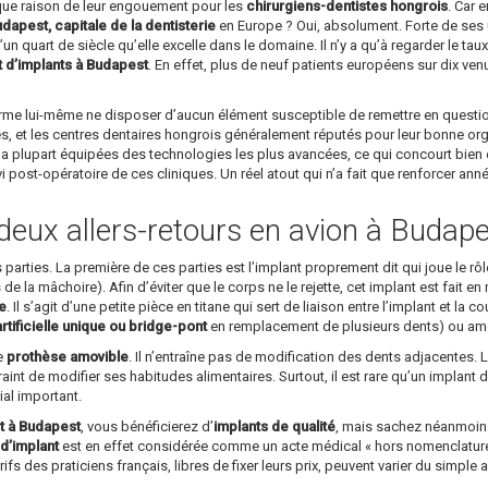
ique raison de leur engouement pour les
chirurgiens-dentistes hongrois
. Car 
dapest, capitale de la dentisterie
en Europe ? Oui, absolument. Forte de ses u
un quart de siècle qu’elle excelle dans le domaine. Il n’y a qu’à regarder le ta
t d’implants à Budapest
. En effet, plus de neuf patients européens sur dix v
affirme lui-même ne disposer d’aucun élément susceptible de remettre en questi
s, et les centres dentaires hongrois généralement réputés pour leur bonne organi
a plupart équipées des technologies les plus avancées, ce qui concourt bien év
ivi post-opératoire de ces cliniques. Un réel atout qui n’a fait que renforcer an
deux allers-retours en avion à Budape
arties. La première de ces parties est l’implant proprement dit qui joue le rôle 
’os de la mâchoire). Afin d’éviter que le corps ne le rejette, cet implant est fait
ue
. Il s’agit d’une petite pièce en titane qui sert de liaison entre l’implant et la
tificielle unique ou bridge-pont
en remplacement de plusieurs dents) ou amov
le
prothèse amovible
. Il n’entraîne pas de modification des dents adjacentes. L
raint de modifier ses habitudes alimentaires. Surtout, il est rare qu’un implant 
ial important.
t à Budapest
, vous bénéficierez d’
implants de qualité
, mais sachez néanmoins
d’implant
est en effet considérée comme un acte médical « hors nomenclature »
ifs des praticiens français, libres de fixer leurs prix, peuvent varier du simple 