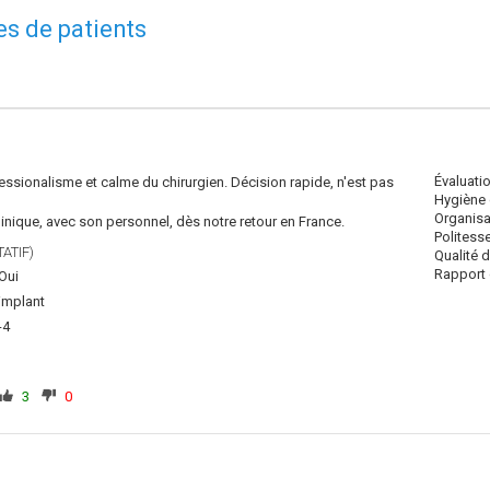
es de patients
Évaluati
ssionalisme et calme du chirurgien. Décision rapide, n'est pas
Hygiène 
Organisa
nique, avec son personnel, dès notre retour en France.
Politess
ATIF)
Qualité 
Rapport q
Oui
implant
-4
3
0