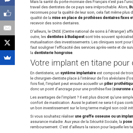
Mais la santé du porte-monnaie des Français n’est pas l’un
travail des dentistes de ce pays sera irréprochable. Alors,
Bu
reconnues pour la qualité de leur soin, cela fait même plus d’
qualité de la
mise en place de prothèses dentaires fixes e
recevoir des soins dentaires.
D’ailleurs, le CNSE (Centre national de soins à l’étranger) 
outre, les
dentistes à Budapest
sont très souvent spécialisé
mutualisation des investissements. Les cliniques sont pour l
faut souligner l’efficacité des services après-vente et de su
la
dentisterie hongroise
.
Votre implant en titane pour 
En dentisterie, un
système implantaire
est composé de trois p
le chirurgien-dentiste place à l’intérieur de l’os alvéolaire (l
fois fixé, l’implant peut ensuite accueillir un
pilier prothétiq
donc un point d’ancrage pour une prothèse fixe (
couronne ar
Les avantages de l’implant ? Il est plus discret qu’une simp
confort de mastication. Aussi le patient ne sera-t-il pas cont
un bon investissement sur le long terme malgré son coût init
Si vous souhaitez réaliser
une greffe osseuse ou un implan
assurance maladie. Aux yeux de la Sécurité Sociale, la
pose 
remboursement. C’est d’ailleurs la raison pour laquelle les tar