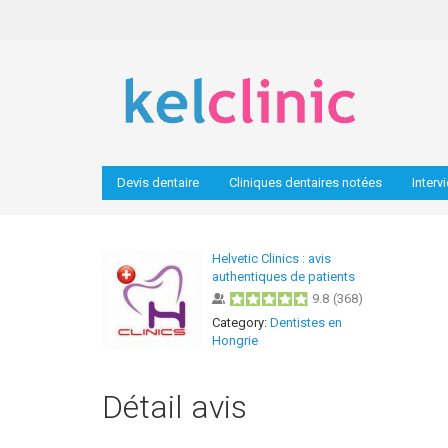
Devis dentaire
Cliniques dentaires notées
Interv
Helvetic Clinics : avis
authentiques de patients
9.8
(
368
)
Category:
Dentistes en
Hongrie
Détail avis