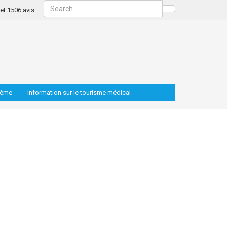
s et 1506 avis.
Search
lème
Information sur le tourisme médical