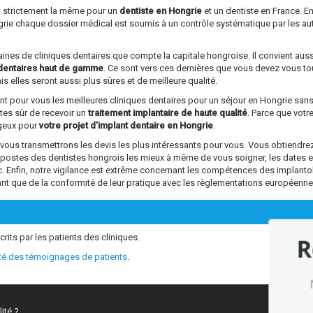
st strictement la même pour un
dentiste en Hongrie
et un dentiste en France. En
ngrie chaque dossier médical est soumis à un contrôle systématique par les au
ntaines de cliniques dentaires que compte la capitale hongroise. Il convient aus
dentaires haut de gamme
. Ce sont vers ces dernières que vous devez vous tou
s elles seront aussi plus sûres et de meilleure qualité.
ant pour vous les meilleures cliniques dentaires pour un séjour en Hongrie sa
êtes sûr de recevoir un
traitement implantaire de haute qualité
. Parce que vot
ageux pour
votre projet d’implant dentaire en Hongrie
.
s transmettrons les devis les plus intéressants pour vous. Vous obtiendrez 
s postes des dentistes hongrois les mieux à même de vous soigner, les dates 
tc. Enfin, notre vigilance est extrême concernant les compétences des impl
ant que de la conformité de leur pratique avec les règlementations européenne
crits par les patients des cliniques.
R
ité des témoignages de patients
.
ité ?