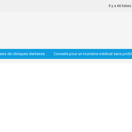
Il y a 66 liste
iews de cliniques dentaires
Conseils pour un tourisme médical sans prob