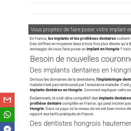
Vous projetez de faire poser votre implant e
En France,
les implants et les prothèses dentaires
coûtent 
Des chiffres en moyenne deux à trois fois plus élevés qu’à 
envisagez de vous faire poser un
implant en Hongrie
? Voic
Besoin de nouvelles couronne
Des implants dentaires en Hongri
De tous les domaines de la dentisterie,
l’implantologie dent
malade n’est pas remboursé par l’assurance maladie. C’est
implants dentaires en Hongrie
. Comment expliquer cette ex
Évidemment, le coût ultra-compétitif des
implants dentaire
prothèse dentaire
complète en France, qui peut monter jusq
Hongrie
. Dans ce pays où le niveau de vie est bien moins é
rapport aux tarifs pratiqués en France.
Des dentistes hongrois hautement