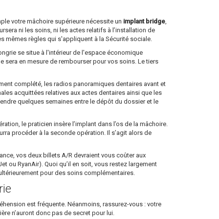
emple votre mâchoire supérieure nécessite un
implant bridge
,
a ni les soins, ni les actes relatifs à l’installation de
es mêmes règles qui s'appliquent à la Sécurité sociale.
ongrie se situe à l'intérieur de l'espace économique
lle sera en mesure de rembourser pour vos soins. Le tiers
dûment complété, les radios panoramiques dentaires avant et
nales acquittées relatives aux actes dentaires ainsi que les
ttendre quelques semaines entre le dépôt du dossier et le
tion, le praticien insère l’implant dans l’os de la mâchoire.
ourra procéder à la seconde opération. Il s’agit alors de
 France, vos deux billets A/R devraient vous coûter aux
 ou RyanAir). Quoi qu’il en soit, vous restez largement
e ultérieurement pour des soins complémentaires.
rie
ppréhension est fréquente. Néanmoins, rassurez-vous : votre
lière n’auront donc pas de secret pour lui.