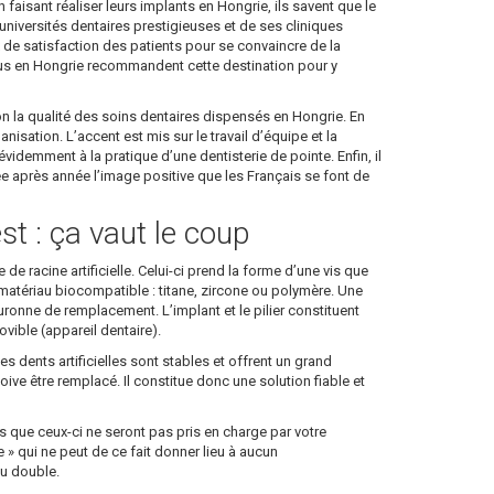
en faisant réaliser leurs implants en Hongrie, ils savent que le
niversités dentaires prestigieuses et de ses cliniques
ux de satisfaction des patients pour se convaincre de la
enus en Hongrie recommandent cette destination pour y
on la qualité des soins dentaires dispensés en Hongrie. En
sation. L’accent est mis sur le travail d’équipe et la
idemment à la pratique d’une dentisterie de pointe. Enfin, il
née après année l’image positive que les Français se font de
st : ça vaut le coup
de racine artificielle. Celui-ci prend la forme d’une vis que
 en matériau biocompatible : titane, zircone ou polymère. Une
 couronne de remplacement. L’implant et le pilier constituent
ible (appareil dentaire).
es dents artificielles sont stables et offrent un grand
doive être remplacé. Il constitue donc une solution fiable et
 que ceux-ci ne seront pas pris en charge par votre
 qui ne peut de ce fait donner lieu à aucun
au double.