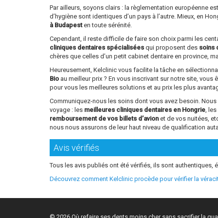
Par ailleurs, soyons clairs : la règlementation européenne e
d’hygiène sont identiques d’un pays à l’autre. Mieux, en Ho
à Budapest
en toute sérénité.
Cependant, il reste difficile de faire son choix parmi les ce
cliniques dentaires spécialisées
qui proposent des
soins 
chères que celles d’un petit cabinet dentaire en province, mai
Heureusement, Kelclinic vous facilite la tâche en sélectionn
Bio
au meilleur prix ? En vous inscrivant sur notre site, vous 
pour vous les meilleures solutions et au prix les plus avant
Communiquez-nous les soins dont vous avez besoin. Nous vou
voyage : les
meilleures cliniques dentaires en Hongrie
, le
remboursement de vos billets d’avion
et de vos nuitées, e
nous nous assurons de leur haut niveau de qualification aut
Avis vérifiés
Tous les avis publiés ont été vérifiés, ils sont authentiques, é
Découvrez comment Kelclinic procède pour vérifier la vérac
© 2026 Où refaire ses dents moins cher sans sacrifier la qual