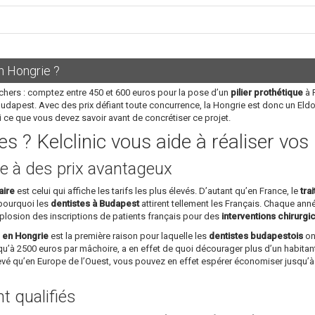
n Hongrie ?
chers : comptez entre 450 et 600 euros pour la pose d’un
pilier prothétique
à P
Budapest. Avec des prix défiant toute concurrence, la Hongrie est donc un Eld
i ce que vous devez savoir avant de concrétiser ce projet.
s ? Kelclinic vous aide à réaliser vo
e à des prix avantageux
aire
est celui qui affiche les tarifs les plus élevés. D’autant qu’en France, le
tra
 pourquoi les
dentistes à Budapest
attirent tellement les Français. Chaque année
plosion des inscriptions de patients français pour des
interventions chirurgi
s en Hongrie
est la première raison pour laquelle les
dentistes budapestois
ont
u’à 2500 euros par mâchoire, a en effet de quoi décourager plus d’un habitant
levé qu’en Europe de l’Ouest, vous pouvez en effet espérer économiser jusqu’
 qualifiés