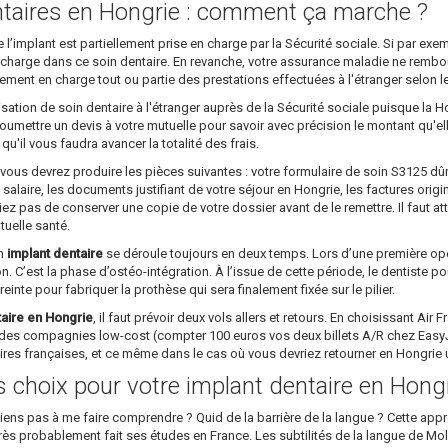
taires en Hongrie : comment ça marche ?
implant est partiellement prise en charge par la Sécurité sociale. Si par ex
 charge dans ce soin dentaire. En revanche, votre assurance maladie ne rembourser
lement en charge tout ou partie des prestations effectuées à l'étranger selon l
sation de soin dentaire à l'étranger auprès de la Sécurité sociale puisque la H
 soumettre un devis à votre mutuelle pour savoir avec précision le montant qu'e
'il vous faudra avancer la totalité des frais.
 vous devrez produire les pièces suivantes : votre formulaire de soin S3125 
salaire, les documents justifiant de votre séjour en Hongrie, les factures origi
iez pas de conserver une copie de votre dossier avant de le remettre. Il faut a
tuelle santé.
un
implant dentaire
se déroule toujours en deux temps. Lors d’une première opéra
on. C’est la phase d’ostéo-intégration. À l’issue de cette période, le dentiste p
preinte pour fabriquer la prothèse qui sera finalement fixée sur le pilier.
taire en Hongrie
, il faut prévoir deux vols allers et retours. En choisissant Air
des compagnies low-cost (compter 100 euros vos deux billets A/R chez EasyJet
aires françaises, et ce même dans le cas où vous devriez retourner en Hongri
ns choix pour votre implant dentaire en Hong
parviens pas à me faire comprendre ? Quid de la barrière de la langue ? Cette a
rs très probablement fait ses études en France. Les subtilités de la langue de Mo