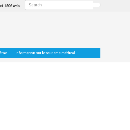
s et 1506 avis.
Search
lème
Information sur le tourisme médical