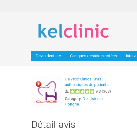
Devis dentaire
Cliniques dentaires notées
Interv
Helvetic Clinics : avis
authentiques de patients
9.8
(
368
)
Category:
Dentistes en
Hongrie
Détail avis