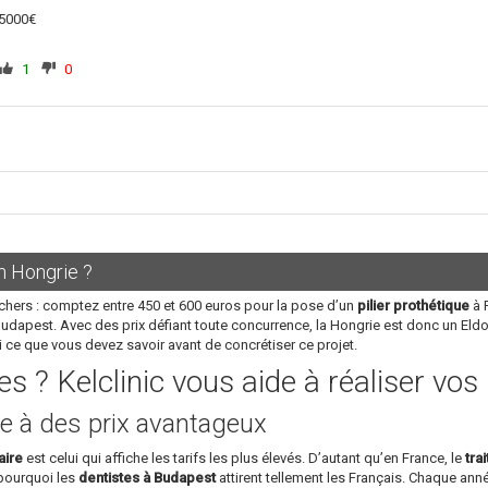
5000€
1
0
n Hongrie ?
chers : comptez entre 450 et 600 euros pour la pose d’un
pilier prothétique
à P
Budapest. Avec des prix défiant toute concurrence, la Hongrie est donc un Eld
i ce que vous devez savoir avant de concrétiser ce projet.
s ? Kelclinic vous aide à réaliser vo
e à des prix avantageux
aire
est celui qui affiche les tarifs les plus élevés. D’autant qu’en France, le
tra
 pourquoi les
dentistes à Budapest
attirent tellement les Français. Chaque année