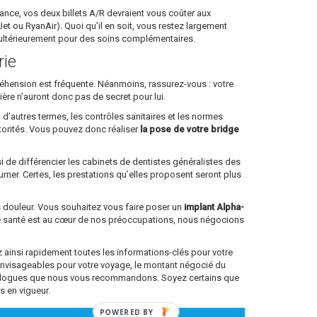
 France, vos deux billets A/R devraient vous coûter aux
 ou RyanAir). Quoi qu’il en soit, vous restez largement
e ultérieurement pour des soins complémentaires.
rie
ppréhension est fréquente. Néanmoins, rassurez-vous : votre
lière n’auront donc pas de secret pour lui.
 d’autres termes, les contrôles sanitaires et les normes
torités. Vous pouvez donc réaliser
la pose de votre bridge
si de différencier les cabinets de dentistes généralistes des
rner. Certes, les prestations qu’elles proposent seront plus
ns douleur. Vous souhaitez vous faire poser un
implant Alpha-
re santé est au cœur de nos préoccupations, nous négocions
ainsi rapidement toutes les informations-clés pour votre
envisageables pour votre voyage, le montant négocié du
antologues que nous vous recommandons. Soyez certains que
s en vigueur.
POWERED BY