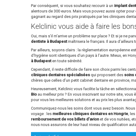
Par conséquent, si vous souhaitez recourir à un
implant den
alentours de 300 euros. Mais vous pouvez aussi opter pour 
gagnant au regard des prix pratiqués par les cliniques dent
Kelclinic vous aide à faire les bo
Oui, mais s’il m’arrive un problème sur place ? Et si je ne 
dentiste à Budapest
maîtrisera le français. Il aura d’ailleu
Par ailleurs, soyons clairs : la règlementation européenne e
d’hygiène sont identiques d’un pays à l’autre. Mieux, en Ho
à Budapest
en toute sérénité.
Cependant, il reste difficile de faire son choix parmi les ce
cliniques dentaires spécialisées
qui proposent des
soins 
chères que celles d’un petit cabinet dentaire en province, mai
Heureusement, Kelclinic vous facilite la tâche en sélectionn
Bio
au meilleur prix ? En vous inscrivant sur notre site, vous 
pour vous les meilleures solutions et au prix les plus avant
Communiquez-nous les soins dont vous avez besoin. Nous vou
voyage : les
meilleures cliniques dentaires en Hongrie
, le
remboursement de vos billets d’avion
et de vos nuitées, e
nous nous assurons de leur haut niveau de qualification aut