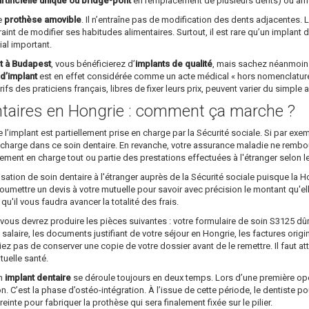
tificielle unique ou bridge-pont
en remplacement de plusieurs dents) ou amov
le
prothèse amovible
. Il n’entraîne pas de modification des dents adjacentes. L
raint de modifier ses habitudes alimentaires. Surtout, il est rare qu’un implant 
ial important.
t à Budapest
, vous bénéficierez d’
implants de qualité
, mais sachez néanmoins
d’implant
est en effet considérée comme un acte médical « hors nomenclature »
ifs des praticiens français, libres de fixer leurs prix, peuvent varier du simple 
taires en Hongrie : comment ça marche ?
implant est partiellement prise en charge par la Sécurité sociale. Si par ex
 charge dans ce soin dentaire. En revanche, votre assurance maladie ne rembourser
lement en charge tout ou partie des prestations effectuées à l'étranger selon l
sation de soin dentaire à l'étranger auprès de la Sécurité sociale puisque la H
 soumettre un devis à votre mutuelle pour savoir avec précision le montant qu'e
'il vous faudra avancer la totalité des frais.
 vous devrez produire les pièces suivantes : votre formulaire de soin S3125 
salaire, les documents justifiant de votre séjour en Hongrie, les factures origi
iez pas de conserver une copie de votre dossier avant de le remettre. Il faut a
tuelle santé.
un
implant dentaire
se déroule toujours en deux temps. Lors d’une première opéra
on. C’est la phase d’ostéo-intégration. À l’issue de cette période, le dentiste p
preinte pour fabriquer la prothèse qui sera finalement fixée sur le pilier.