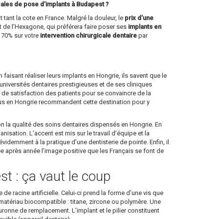
cales de pose d’implants à Budapest ?
 tant la cote en France. Malgré la douleur, le
prix d’une
 de l’Hexagone, qui préférera faire poser ses
implants en
à 70% sur votre
intervention chirurgicale dentaire
par
en faisant réaliser leurs implants en Hongrie, ils savent que le
niversités dentaires prestigieuses et de ses cliniques
ux de satisfaction des patients pour se convaincre de la
enus en Hongrie recommandent cette destination pour y
on la qualité des soins dentaires dispensés en Hongrie. En
sation. L’accent est mis sur le travail d’équipe et la
idemment à la pratique d’une dentisterie de pointe. Enfin, il
née après année l’image positive que les Français se font de
st : ça vaut le coup
de racine artificielle. Celui-ci prend la forme d’une vis que
 en matériau biocompatible : titane, zircone ou polymère. Une
 couronne de remplacement. L’implant et le pilier constituent