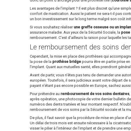
donc un point d’ancrage pour une prothèse fixe (
couronne ar
Les avantages de l’implant ? Il est plus discret qu’une simp
confort de mastication. Aussi le patient ne sera-t-il pas cont
un bon investissement sur le long terme malgré son coût init
Si vous souhaitez réaliser
une greffe osseuse ou un implan
assurance maladie. Aux yeux de la Sécurité Sociale, la
pose 
remboursement. C’est d’ailleurs la raison pour laquelle les tar
Le remboursement des soins den
Cependant, la mise en place des prothèses qui accompagne l’
la pose de la
prothèse bridge
pourra être en partie prise en
l’implant. Quant aux mutuelles santé, elles prendront généra
Avant de partir, vous n'êtes pas tenu de demander une autori
européen. Toutefois, il sera judicieux avant votre départ de
payant n'étant pas encore possible en Europe, sachez aussi qu
Pour prétendre au
remboursement de vos soins dentaires
,
après opération, une photocopie de votre dernier bulletin de 
numéros des dents traitées et leur montant respectif. N’oubl
remboursement de vos soins par la Sécurité sociale et la mu
De plus, il faut savoir que la procédure de mise en place d’
Un délai de trois mois est ensuite nécessaire à la cicatrisati
visser le pilier à l’intérieur de l’implant et de prendre une em