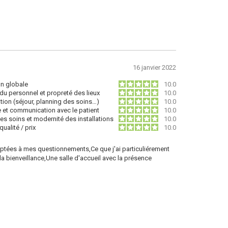
16 janvier 2022
on globale
10.0
du personnel et propreté des lieux
10.0
tion (séjour, planning des soins…)
10.0
e et communication avec le patient
10.0
des soins et modernité des installations
10.0
ualité / prix
10.0
tées à mes questionnements,Ce que j'ai particuliérement
 la bienveillance,Une salle d'accueil avec la présence