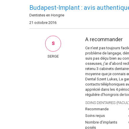
Budapest-Implant : avis authentiqu
Dentistes en Hongrie
21 octobre 2016
A recommander
S
Ce n'est pas toujours facil
probléme de langage, démar
SERGE
suis pas déçu bien au cont
osseuses, j'ai d'abord rech
retenu 3 cabinets dentaire
moyenne que je connais en
Dental Szent Lukas, La gar
contacts téléphoniques a
apprécié dans les 4 période
réguliére d'hongrois de to
SOINS DENTAIRES (FACULT
Recommande
Soins reçus
Nombre d'implants
posés