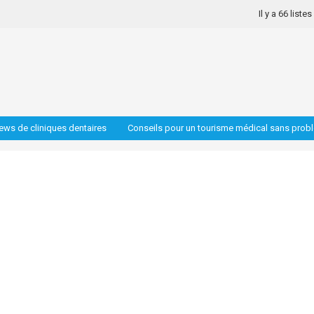
Il y a 66 liste
iews de cliniques dentaires
Conseils pour un tourisme médical sans prob