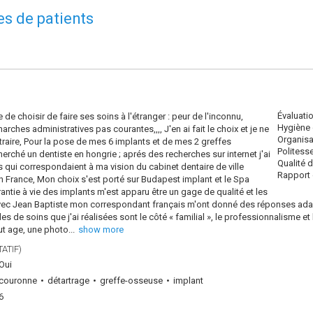
es de patients
Évaluati
e de choisir de faire ses soins à l'étranger : peur de l'inconnu,
Hygiène 
ches administratives pas courantes,,,, J'en ai fait le choix et je ne
Organisa
raire, Pour la pose de mes 6 implants et de mes 2 greffes
Politess
erché un dentiste en hongrie ; aprés des recherches sur internet j'ai
Qualité 
s qui correspondaient à ma vision du cabinet dentaire de ville
Rapport q
 France, Mon choix s'est porté sur Budapest implant et le Spa
antie à vie des implants m'est apparu être un gage de qualité et les
vec Jean Baptiste mon correspondant français m'ont donné des réponses adap
s de soins que j'ai réalisées sont le côté « familial », le professionnalisme et
ut age, une photo
...
show more
ATIF)
Oui
couronne
détartrage
greffe-osseuse
implant
6