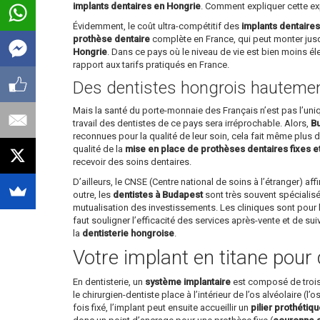
implants dentaires en Hongrie
. Comment expliquer cette ex
Évidemment, le coût ultra-compétitif des
implants dentaire
prothèse dentaire
complète en France, qui peut monter jusq
Hongrie
. Dans ce pays où le niveau de vie est bien moins é
rapport aux tarifs pratiqués en France.
Des dentistes hongrois hautement
Mais la santé du porte-monnaie des Français n’est pas l’un
travail des dentistes de ce pays sera irréprochable. Alors,
Bu
reconnues pour la qualité de leur soin, cela fait même plus d’
qualité de la
mise en place de prothèses dentaires fixes e
recevoir des soins dentaires.
D’ailleurs, le CNSE (Centre national de soins à l’étranger) 
outre, les
dentistes à Budapest
sont très souvent spécialisé
mutualisation des investissements. Les cliniques sont pour l
faut souligner l’efficacité des services après-vente et de su
la
dentisterie hongroise
.
Votre implant en titane pour 
En dentisterie, un
système implantaire
est composé de trois p
le chirurgien-dentiste place à l’intérieur de l’os alvéolaire (l
fois fixé, l’implant peut ensuite accueillir un
pilier prothétiq