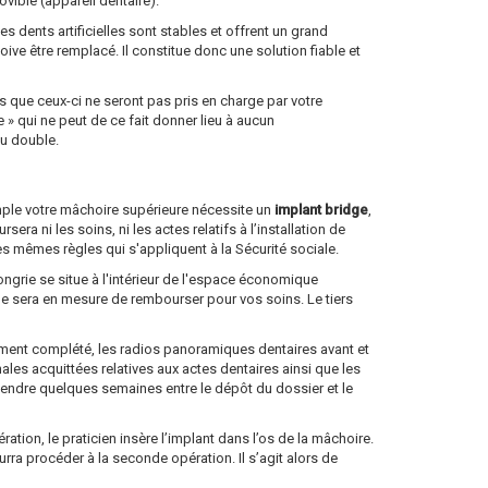
ible (appareil dentaire).
es dents artificielles sont stables et offrent un grand
doive être remplacé. Il constitue donc une solution fiable et
 que ceux-ci ne seront pas pris en charge par votre
 qui ne peut de ce fait donner lieu à aucun
au double.
emple votre mâchoire supérieure nécessite un
implant bridge
,
a ni les soins, ni les actes relatifs à l’installation de
es mêmes règles qui s'appliquent à la Sécurité sociale.
ongrie se situe à l'intérieur de l'espace économique
lle sera en mesure de rembourser pour vos soins. Le tiers
dûment complété, les radios panoramiques dentaires avant et
nales acquittées relatives aux actes dentaires ainsi que les
ttendre quelques semaines entre le dépôt du dossier et le
tion, le praticien insère l’implant dans l’os de la mâchoire.
ourra procéder à la seconde opération. Il s’agit alors de