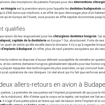
plosion des inscriptions de patients français pour des
interventions chirurgi
s en Hongrie
est la première raison pour laquelle les
dentistes budapestois
ont
u’à 2500 euros par mâchoire, a en effet de quoi décourager plus d’un habitant
levé qu’en Europe de l’Ouest, vous pouvez en effet espérer économiser jusqu’
 qualifiés
ique raison de leur engouement pour les
chirurgiens-dentistes hongrois
. Car 
dapest, capitale de la dentisterie
en Europe ? Oui, absolument. Forte de ses u
un quart de siècle qu’elle excelle dans le domaine. Il n’y a qu’à regarder le ta
t d’implants à Budapest
. En effet, plus de neuf patients européens sur dix v
affirme lui-même ne disposer d’aucun élément susceptible de remettre en questi
s, et les centres dentaires hongrois généralement réputés pour leur bonne organi
a plupart équipées des technologies les plus avancées, ce qui concourt bien év
ivi post-opératoire de ces cliniques. Un réel atout qui n’a fait que renforcer an
deux allers-retours en avion à Budape
arties. La première de ces parties est l’implant proprement dit qui joue le rôle 
’os de la mâchoire). Afin d’éviter que le corps ne le rejette, cet implant est fait
ue
. Il s’agit d’une petite pièce en titane qui sert de liaison entre l’implant et la