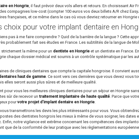
taire en Hongrie
, il faut prévoir deux vols allers et retours. En choisissant Air
des compagnies low-cost (compter 100 euros vos deux billets A/R chez EasyJet
aires françaises, et ce même dans le cas où vous devriez retourner en Hongri
ns choix pour votre implant dentaire en Hong
parviens pas à me faire comprendre ? Quid de la barrière de la langue ? Cette a
rs très probablement fait ses études en France. Les subtilités de la langue de Mo
st strictement la même pour un
dentiste en Hongrie
et un dentiste en France. En
ngrie chaque dossier médical est soumis à un contrôle systématique par les au
ntaines de cliniques dentaires que compte la capitale hongroise. Il convient aus
dentaires haut de gamme
. Ce sont vers ces dernières que vous devez vous tou
s elles seront aussi plus sûres et de meilleure qualité.
ant pour vous les meilleures cliniques dentaires pour un séjour en Hongrie sa
êtes sûr de recevoir un
traitement implantaire de haute qualité
. Parce que vot
ageux pour
votre projet d’implant dentaire en Hongrie
.
s transmettrons les devis les plus intéressants pour vous. Vous obtiendrez 
s postes des dentistes hongrois les mieux à même de vous soigner, les dates 
tc. Enfin, notre vigilance est extrême concernant les compétences des impl
ant que de la conformité de leur pratique avec les règlementations européenne