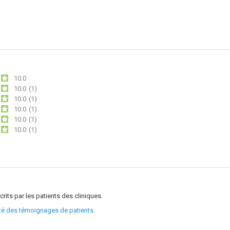
10.0
10.0
(1)
10.0
(1)
10.0
(1)
10.0
(1)
10.0
(1)
crits par les patients des cliniques.
ité des témoignages de patients
.