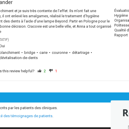
ander
Évaluati
himent et je suis très contente de l’effet. Ils m’ont fait une
Hygiène 
il ont enlevé les amalgames, réalisé le traitement d’hygiène
Organisa
t des dents à l’aide d’une lampe Beyond. Partir en Pologne pour le
Politess
bonne décision. Cracovie est une belle ville, et Anna a tout organisé
Qualité 
e
Rapport q
ATIF)
Oui
blanchiment
bridge
carie
couronne
détartrage
dévitalisation-de-dents
 this review helpful?
2
1
crits par les patients des cliniques.
R
ité des témoignages de patients
.