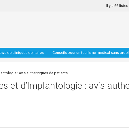
Il y a 66 liste
iews de cliniques dentaires
Conseils pour un tourisme médical sans prob
antologie : avis authentiques de patients
s et d’Implantologie : avis auth