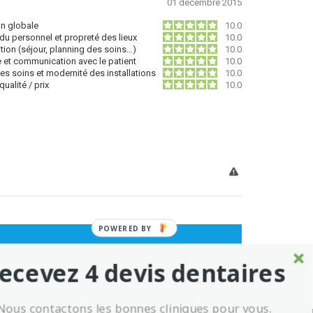
01 décembre 2015
on globale
10.0
du personnel et propreté des lieux
10.0
tion (séjour, planning des soins…)
10.0
e et communication avec le patient
10.0
des soins et modernité des installations
10.0
ualité / prix
10.0
POWERED BY
ecevez 4 devis dentaires
Nous contactons les bonnes cliniques pour vous.