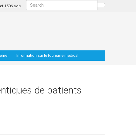
s et 1506 avis.
Search
lème
Information sur le tourisme médical
entiques de patients