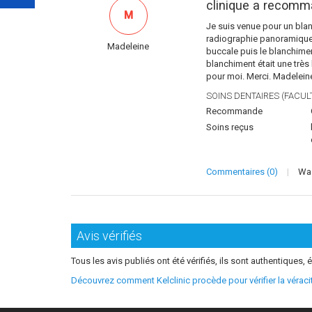
clinique a recomm
M
Je suis venue pour un blanc
radiographie panoramique, 
Madeleine
buccale puis le blanchimen
blanchiment était une très 
pour moi. Merci. Madelein
SOINS DENTAIRES (FACULT
Recommande
Soins reçus
Commentaires (0)
|
Was
Avis vérifiés
Tous les avis publiés ont été vérifiés, ils sont authentiques, é
Découvrez comment Kelclinic procède pour vérifier la vérac