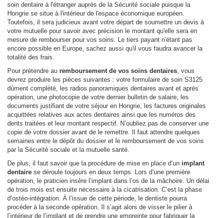
soin dentaire à l'étranger auprès de la Sécurité sociale puisque la
Hongrie se situe à l'intérieur de l'espace économique européen.
Toutefois, il sera judicieux avant votre départ de soumettre un devis à
votre mutuelle pour savoir avec précision le montant qu'elle sera en
mesure de rembourser pour vos soins. Le tiers payant n'étant pas
encore possible en Europe, sachez aussi qu'il vous faudra avancer la
totalité des frais.
Pour prétendre au
remboursement de vos soins dentaires
, vous
devrez produire les pièces suivantes : votre formulaire de soin S3125
dûment complété, les radios panoramiques dentaires avant et après
opération, une photocopie de votre dernier bulletin de salaire, les
documents justifiant de votre séjour en Hongrie, les factures originales
acquittées relatives aux actes dentaires ainsi que les numéros des
dents traitées et leur montant respectif. N’oubliez pas de conserver une
copie de votre dossier avant de le remettre. Il faut attendre quelques
semaines entre le dépôt du dossier et le remboursement de vos soins
par la Sécurité sociale et la mutuelle santé.
De plus, il faut savoir que la procédure de mise en place d’un
implant
dentaire
se déroule toujours en deux temps. Lors d’une première
opération, le praticien insère l’implant dans l’os de la mâchoire. Un délai
de trois mois est ensuite nécessaire à la cicatrisation. C’est la phase
d’ostéo-intégration. À l’issue de cette période, le dentiste pourra
procéder à la seconde opération. Il s’agit alors de visser le pilier à
l’intérieur de l’implant et de prendre une empreinte pour fabriquer la