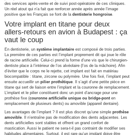
des services après-vente et de suivi post-opératoire de ces cliniques.
Un réel atout qui n’a fait que renforcer année après année l’image
positive que les Français se font de la
dentisterie hongroise
.
Votre implant en titane pour deux
allers-retours en avion à Budapest : ça
vaut le coup
En dentisterie, un
système implantaire
est composé de trois parties.
La première de ces parties est l’implant proprement dit qui joue le rôle
de racine artificielle. Celui-ci prend la forme d’une vis que le chirurgien-
dentiste place à l’intérieur de l’os alvéolaire (l’os de la mâchoire). Afin
d’éviter que le corps ne le rejette, cet implant est fait en matériau
biocompatible : titane, zircone ou polymère. Une fois fixé, l’implant peut
ensuite accueillir un
pilier prothétique
. Il s’agit d’une petite pièce en
titane qui sert de liaison entre l’implant et la couronne de remplacement.
L’implant et le pilier constituent donc un point d’ancrage pour une
prothèse fixe (
couronne artificielle unique ou bridge-pont
en
remplacement de plusieurs dents) ou amovible (appareil dentaire).
Les avantages de l’implant ? Il est plus discret qu’une simple
prothèse
amovible
. Il n’entraîne pas de modification des dents adjacentes. Les
dents artificielles sont stables et offrent un grand confort de
mastication. Aussi le patient ne sera-t-il pas contraint de modifier ses
habitudes alimentaires. Surtout, il est rare qu’un implant doive être