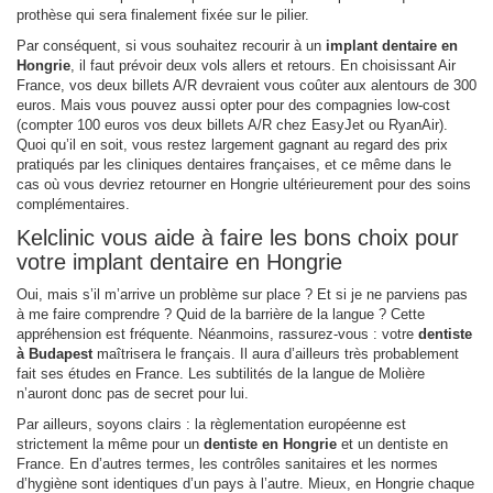
prothèse qui sera finalement fixée sur le pilier.
Par conséquent, si vous souhaitez recourir à un
implant dentaire en
Hongrie
, il faut prévoir deux vols allers et retours. En choisissant Air
France, vos deux billets A/R devraient vous coûter aux alentours de 300
euros. Mais vous pouvez aussi opter pour des compagnies low-cost
(compter 100 euros vos deux billets A/R chez EasyJet ou RyanAir).
Quoi qu’il en soit, vous restez largement gagnant au regard des prix
pratiqués par les cliniques dentaires françaises, et ce même dans le
cas où vous devriez retourner en Hongrie ultérieurement pour des soins
complémentaires.
Kelclinic vous aide à faire les bons choix pour
votre implant dentaire en Hongrie
Oui, mais s’il m’arrive un problème sur place ? Et si je ne parviens pas
à me faire comprendre ? Quid de la barrière de la langue ? Cette
appréhension est fréquente. Néanmoins, rassurez-vous : votre
dentiste
à Budapest
maîtrisera le français. Il aura d’ailleurs très probablement
fait ses études en France. Les subtilités de la langue de Molière
n’auront donc pas de secret pour lui.
Par ailleurs, soyons clairs : la règlementation européenne est
strictement la même pour un
dentiste en Hongrie
et un dentiste en
France. En d’autres termes, les contrôles sanitaires et les normes
d’hygiène sont identiques d’un pays à l’autre. Mieux, en Hongrie chaque