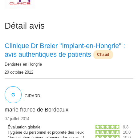
Détail avis
Clinique Dr Breier "Implant-en-Hongrie" :
avis authentiques de patients
Chaud
Dentistes en Hongrie
20 octobre 2012
G
GIRARD
marie france de Bordeaux
07 juillet 2014
Évaluation globale
9.8
Hygiène du personnel et propreté des lieux
10.0
Organisation (séjour, planning des soins…)
10.0