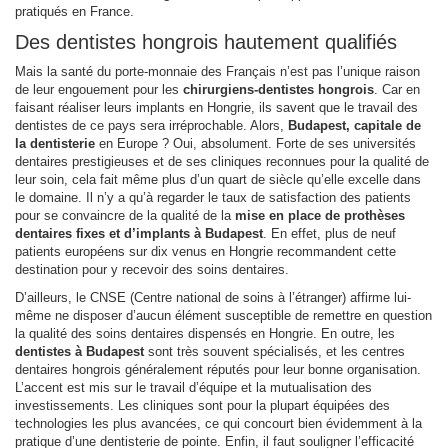
pratiqués en France.
Des dentistes hongrois hautement qualifiés
Mais la santé du porte-monnaie des Français n’est pas l’unique raison
de leur engouement pour les
chirurgiens-dentistes hongrois
. Car en
faisant réaliser leurs implants en Hongrie, ils savent que le travail des
dentistes de ce pays sera irréprochable. Alors,
Budapest, capitale de
la dentisterie
en Europe ? Oui, absolument. Forte de ses universités
dentaires prestigieuses et de ses cliniques reconnues pour la qualité de
leur soin, cela fait même plus d’un quart de siècle qu’elle excelle dans
le domaine. Il n’y a qu’à regarder le taux de satisfaction des patients
pour se convaincre de la qualité de la
mise en place de prothèses
dentaires fixes et d’implants à Budapest
. En effet, plus de neuf
patients européens sur dix venus en Hongrie recommandent cette
destination pour y recevoir des soins dentaires.
D’ailleurs, le CNSE (Centre national de soins à l’étranger) affirme lui-
même ne disposer d’aucun élément susceptible de remettre en question
la qualité des soins dentaires dispensés en Hongrie. En outre, les
dentistes à Budapest
sont très souvent spécialisés, et les centres
dentaires hongrois généralement réputés pour leur bonne organisation.
L’accent est mis sur le travail d’équipe et la mutualisation des
investissements. Les cliniques sont pour la plupart équipées des
technologies les plus avancées, ce qui concourt bien évidemment à la
pratique d’une dentisterie de pointe. Enfin, il faut souligner l’efficacité