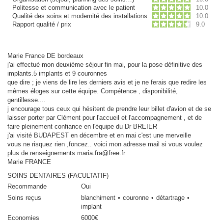
Politesse et communication avec le patient
10.0
Qualité des soins et modernité des installations
10.0
Rapport qualité / prix
9.0
Marie France DE bordeaux
j'ai effectué mon deuxième séjour fin mai, pour la pose définitive des
implants.5 implants et 9 couronnes
que dire ; je viens de lire les derniers avis et je ne ferais que redire les
mêmes éloges sur cette équipe. Compétence , disponibilité,
gentillesse....
j encourage tous ceux qui hésitent de prendre leur billet d'avion et de se
laisser porter par Clément pour l'accueil et l'accompagnement , et de
faire pleinement confiance en l'équipe du Dr BREIER
j'ai visité BUDAPEST en décembre et en mai c'est une merveille
vous ne risquez rien ,foncez.. voici mon adresse mail si vous voulez
plus de renseignements maria.fra@free.fr
Marie FRANCE
SOINS DENTAIRES (FACULTATIF)
Recommande
Oui
Soins reçus
blanchiment
couronne
détartrage
implant
Economies
6000€