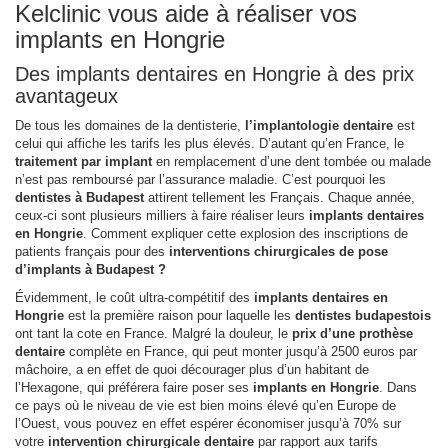
Kelclinic vous aide à réaliser vos
implants en Hongrie
Des implants dentaires en Hongrie à des prix
avantageux
De tous les domaines de la dentisterie,
l’implantologie dentaire
est
celui qui affiche les tarifs les plus élevés. D’autant qu’en France, le
traitement par implant
en remplacement d’une dent tombée ou malade
n’est pas remboursé par l’assurance maladie. C’est pourquoi les
dentistes à Budapest
attirent tellement les Français. Chaque année,
ceux-ci sont plusieurs milliers à faire réaliser leurs
implants dentaires
en Hongrie
. Comment expliquer cette explosion des inscriptions de
patients français pour des
interventions chirurgicales de pose
d’implants à Budapest ?
Évidemment, le coût ultra-compétitif des
implants dentaires en
Hongrie
est la première raison pour laquelle les
dentistes budapestois
ont tant la cote en France. Malgré la douleur, le
prix d’une prothèse
dentaire
complète en France, qui peut monter jusqu’à 2500 euros par
mâchoire, a en effet de quoi décourager plus d’un habitant de
l’Hexagone, qui préférera faire poser ses
implants en Hongrie
. Dans
ce pays où le niveau de vie est bien moins élevé qu’en Europe de
l’Ouest, vous pouvez en effet espérer économiser jusqu’à 70% sur
votre
intervention chirurgicale dentaire
par rapport aux tarifs