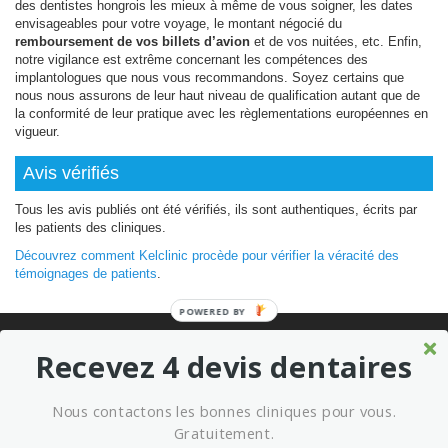
des dentistes hongrois les mieux à même de vous soigner, les dates
envisageables pour votre voyage, le montant négocié du
remboursement de vos billets d’avion
et de vos nuitées, etc. Enfin,
notre vigilance est extrême concernant les compétences des
implantologues que nous vous recommandons. Soyez certains que
nous nous assurons de leur haut niveau de qualification autant que de
la conformité de leur pratique avec les règlementations européennes en
vigueur.
Avis vérifiés
Tous les avis publiés ont été vérifiés, ils sont authentiques, écrits par
les patients des cliniques.
Découvrez comment Kelclinic procède pour vérifier la véracité des
témoignages de patients
.
POWERED BY
© 2026 Où refaire ses dents moins cher sans sacrifier la qualité ?
Recevez 4 devis dentaires
Meilleures cliniques dentaires à l’étranger
Marketing kelclinic
Nous contactons les bonnes cliniques pour vous.
Conditions générales d’utilisation
Mentions légales
Gratuitement.