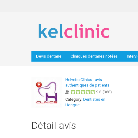
Devis dentaire
Cliniques dentaires notées
Interv
Helvetic Clinics : avis
authentiques de patients
9.8
(
368
)
Category:
Dentistes en
Hongrie
Détail avis