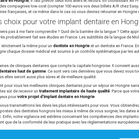
taire en Hongrie
, il faut prévoir deux vols allers et retours. En choisissant Air
des compagnies low-cost (compter 100 euros vos deux billets A/R chez EasyJet
aires françaises, et ce même dans le cas où vous devriez retourner en Hongri
ns choix pour votre implant dentaire en Hong
parviens pas à me faire comprendre ? Quid de la barrière de la langue ? Cette a
rs très probablement fait ses études en France. Les subtilités de la langue de Mo
st strictement la même pour un
dentiste en Hongrie
et un dentiste en France. En
ngrie chaque dossier médical est soumis à un contrôle systématique par les au
ntaines de cliniques dentaires que compte la capitale hongroise. Il convient aus
dentaires haut de gamme
. Ce sont vers ces dernières que vous devez vous tou
s elles seront aussi plus sûres et de meilleure qualité.
ant pour vous les meilleures cliniques dentaires pour un séjour en Hongrie sa
êtes sûr de recevoir un
traitement implantaire de haute qualité
. Parce que vot
ageux pour
votre projet d’implant dentaire en Hongrie
.
s transmettrons les devis les plus intéressants pour vous. Vous obtiendrez 
s postes des dentistes hongrois les mieux à même de vous soigner, les dates 
tc. Enfin, notre vigilance est extrême concernant les compétences des impl
ant que de la conformité de leur pratique avec les règlementations européenne