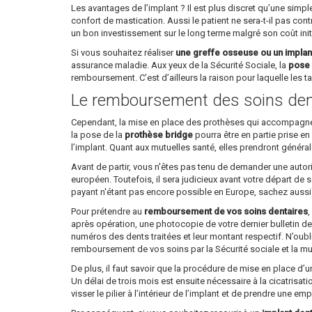
Les avantages de l’implant ? Il est plus discret qu’une simp
confort de mastication. Aussi le patient ne sera-t-il pas cont
un bon investissement sur le long terme malgré son coût init
Si vous souhaitez réaliser
une greffe osseuse ou un implan
assurance maladie. Aux yeux de la Sécurité Sociale, la
pose 
remboursement. C’est d’ailleurs la raison pour laquelle les tar
Le remboursement des soins den
Cependant, la mise en place des prothèses qui accompagne l’
la pose de la
prothèse bridge
pourra être en partie prise en
l’implant. Quant aux mutuelles santé, elles prendront généra
Avant de partir, vous n'êtes pas tenu de demander une autori
européen. Toutefois, il sera judicieux avant votre départ de
payant n'étant pas encore possible en Europe, sachez aussi qu
Pour prétendre au
remboursement de vos soins dentaires
,
après opération, une photocopie de votre dernier bulletin de 
numéros des dents traitées et leur montant respectif. N’oubl
remboursement de vos soins par la Sécurité sociale et la mu
De plus, il faut savoir que la procédure de mise en place d’
Un délai de trois mois est ensuite nécessaire à la cicatrisati
visser le pilier à l’intérieur de l’implant et de prendre une em