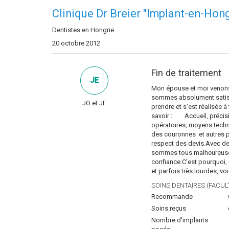
Clinique Dr Breier "Implant-en-Hong
Dentistes en Hongrie
20 octobre 2012
Fin de traitement
JE
Mon épouse et moi venons 
sommes absolument satisfa
JO et JF
prendre et s’est réalisée 
savoir : Accueil, précisi
opératoires, moyens techni
des couronnes et autres pr
respect des devis.Avec de
sommes tous malheureusemen
confiance.C’est pourquoi,
et parfois très lourdes, v
SOINS DENTAIRES (FACULT
Recommande
Soins reçus
Nombre d'implants