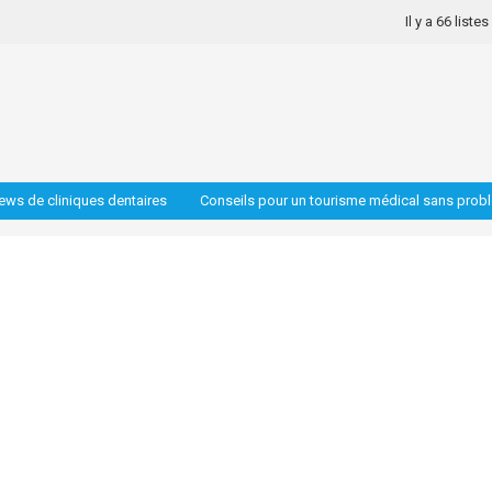
Il y a 66 liste
iews de cliniques dentaires
Conseils pour un tourisme médical sans prob