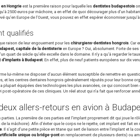
s en Hongrie
est la première raison pour laquelle les
dentistes budapestois
ont
u’à 2500 euros par mâchoire, a en effet de quoi décourager plus d’un habitant
levé qu’en Europe de l’Ouest, vous pouvez en effet espérer économiser jusqu’
 qualifiés
ique raison de leur engouement pour les
chirurgiens-dentistes hongrois
. Car 
dapest, capitale de la dentisterie
en Europe ? Oui, absolument. Forte de ses u
un quart de siècle qu’elle excelle dans le domaine. Il n’y a qu’à regarder le ta
t d’implants à Budapest
. En effet, plus de neuf patients européens sur dix v
affirme lui-même ne disposer d’aucun élément susceptible de remettre en questi
s, et les centres dentaires hongrois généralement réputés pour leur bonne organi
a plupart équipées des technologies les plus avancées, ce qui concourt bien év
ivi post-opératoire de ces cliniques. Un réel atout qui n’a fait que renforcer an
deux allers-retours en avion à Budape
arties. La première de ces parties est l’implant proprement dit qui joue le rôle 
’os de la mâchoire). Afin d’éviter que le corps ne le rejette, cet implant est fait
ue
. Il s’agit d’une petite pièce en titane qui sert de liaison entre l’implant et la
tificielle unique ou bridge-pont
en remplacement de plusieurs dents) ou amov