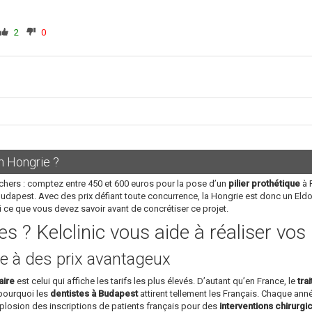
2
0
n Hongrie ?
chers : comptez entre 450 et 600 euros pour la pose d’un
pilier prothétique
à P
Budapest. Avec des prix défiant toute concurrence, la Hongrie est donc un Eld
i ce que vous devez savoir avant de concrétiser ce projet.
s ? Kelclinic vous aide à réaliser vo
e à des prix avantageux
aire
est celui qui affiche les tarifs les plus élevés. D’autant qu’en France, le
tra
 pourquoi les
dentistes à Budapest
attirent tellement les Français. Chaque année
plosion des inscriptions de patients français pour des
interventions chirurgi