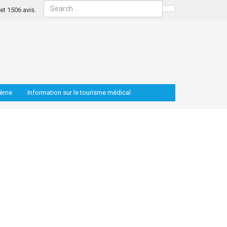
s et 1506 avis.
Search
lème
Information sur le tourisme médical