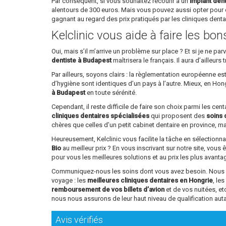
Par conséquent, si vous souhaitez recourir à un
implant den
alentours de 300 euros. Mais vous pouvez aussi opter pour 
gagnant au regard des prix pratiqués par les cliniques dent
Kelclinic vous aide à faire les bo
Oui, mais s’il m’arrive un problème sur place ? Et si je ne 
dentiste à Budapest
maîtrisera le français. Il aura d’ailleu
Par ailleurs, soyons clairs : la règlementation européenne e
d’hygiène sont identiques d’un pays à l’autre. Mieux, en Ho
à Budapest
en toute sérénité.
Cependant, il reste difficile de faire son choix parmi les ce
cliniques dentaires spécialisées
qui proposent des
soins 
chères que celles d’un petit cabinet dentaire en province, mai
Heureusement, Kelclinic vous facilite la tâche en sélectionn
Bio
au meilleur prix ? En vous inscrivant sur notre site, vous 
pour vous les meilleures solutions et au prix les plus avant
Communiquez-nous les soins dont vous avez besoin. Nous vou
voyage : les
meilleures cliniques dentaires en Hongrie
, le
remboursement de vos billets d’avion
et de vos nuitées, e
nous nous assurons de leur haut niveau de qualification aut
Avis vérifiés