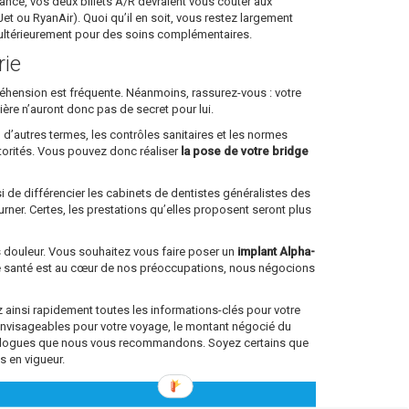
 France, vos deux billets A/R devraient vous coûter aux
 ou RyanAir). Quoi qu’il en soit, vous restez largement
e ultérieurement pour des soins complémentaires.
rie
ppréhension est fréquente. Néanmoins, rassurez-vous : votre
lière n’auront donc pas de secret pour lui.
 d’autres termes, les contrôles sanitaires et les normes
torités. Vous pouvez donc réaliser
la pose de votre bridge
si de différencier les cabinets de dentistes généralistes des
rner. Certes, les prestations qu’elles proposent seront plus
ns douleur. Vous souhaitez vous faire poser un
implant Alpha-
re santé est au cœur de nos préoccupations, nous négocions
ainsi rapidement toutes les informations-clés pour votre
envisageables pour votre voyage, le montant négocié du
antologues que nous vous recommandons. Soyez certains que
s en vigueur.