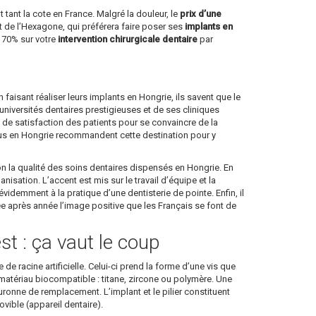
 tant la cote en France. Malgré la douleur, le
prix d’une
 de l’Hexagone, qui préférera faire poser ses
implants en
à 70% sur votre
intervention chirurgicale dentaire
par
en faisant réaliser leurs implants en Hongrie, ils savent que le
niversités dentaires prestigieuses et de ses cliniques
ux de satisfaction des patients pour se convaincre de la
enus en Hongrie recommandent cette destination pour y
on la qualité des soins dentaires dispensés en Hongrie. En
sation. L’accent est mis sur le travail d’équipe et la
idemment à la pratique d’une dentisterie de pointe. Enfin, il
née après année l’image positive que les Français se font de
st : ça vaut le coup
de racine artificielle. Celui-ci prend la forme d’une vis que
 en matériau biocompatible : titane, zircone ou polymère. Une
 couronne de remplacement. L’implant et le pilier constituent
ible (appareil dentaire).