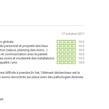
17 octobre 2017
on globale
10.0
du personnel et propreté des lieux
10.0
tion (séjour, planning des soins…)
10.0
e et communication avec le patient
10.0
des soins et modernité des installations
10.0
ualité / prix
10.0
difficile à prendre.En fait, l’élément déclencheur est la
s avons rencontrés sur place avec des pathologies diverses
ant