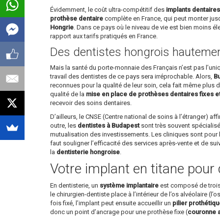
Évidemment, le coût ultra-compétitif des
implants dentaire
prothèse dentaire
complète en France, qui peut monter jusq
Hongrie
. Dans ce pays où le niveau de vie est bien moins é
rapport aux tarifs pratiqués en France.
Des dentistes hongrois hautement
Mais la santé du porte-monnaie des Français n’est pas l’un
travail des dentistes de ce pays sera irréprochable. Alors,
Bu
reconnues pour la qualité de leur soin, cela fait même plus d’
qualité de la
mise en place de prothèses dentaires fixes e
recevoir des soins dentaires.
D’ailleurs, le CNSE (Centre national de soins à l’étranger) 
outre, les
dentistes à Budapest
sont très souvent spécialisé
mutualisation des investissements. Les cliniques sont pour l
faut souligner l’efficacité des services après-vente et de su
la
dentisterie hongroise
.
Votre implant en titane pour 
En dentisterie, un
système implantaire
est composé de trois p
le chirurgien-dentiste place à l’intérieur de l’os alvéolaire (l
fois fixé, l’implant peut ensuite accueillir un
pilier prothétiq
donc un point d’ancrage pour une prothèse fixe (
couronne ar