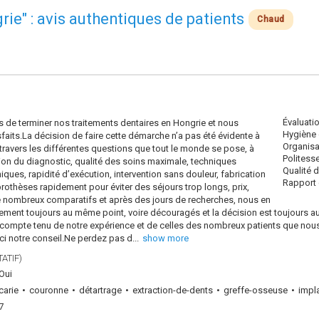
rie" : avis authentiques de patients
Chaud
Évaluati
de terminer nos traitements dentaires en Hongrie et nous
Hygiène 
its.La décision de faire cette démarche n’a pas été évidente à
Organisa
à travers les différentes questions que tout le monde se pose, à
Politess
on du diagnostic, qualité des soins maximale, techniques
Qualité 
ques, rapidité d’exécution, intervention sans douleur, fabrication
Rapport q
othèses rapidement pour éviter des séjours trop longs, prix,
 nombreux comparatifs et après des jours de recherches, nous en
t toujours au même point, voire découragés et la décision est toujours aussi 
 compte tenu de notre expérience et de celles des nombreux patients que nou
oici notre conseil.Ne perdez pas d
...
show more
ATIF)
Oui
carie
couronne
détartrage
extraction-de-dents
greffe-osseuse
impl
7