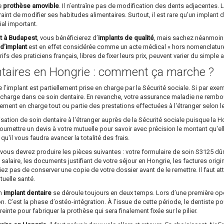
le
prothèse amovible
. Il n’entraîne pas de modification des dents adjacentes. L
raint de modifier ses habitudes alimentaires. Surtout, il est rare qu’un implant 
ial important.
t à Budapest
, vous bénéficierez d’
implants de qualité
, mais sachez néanmoins
d’implant
est en effet considérée comme un acte médical « hors nomenclature »
ifs des praticiens français, libres de fixer leurs prix, peuvent varier du simple 
taires en Hongrie : comment ça marche ?
implant est partiellement prise en charge par la Sécurité sociale. Si par ex
 charge dans ce soin dentaire. En revanche, votre assurance maladie ne rembourser
lement en charge tout ou partie des prestations effectuées à l'étranger selon l
sation de soin dentaire à l'étranger auprès de la Sécurité sociale puisque la H
 soumettre un devis à votre mutuelle pour savoir avec précision le montant qu'e
'il vous faudra avancer la totalité des frais.
 vous devrez produire les pièces suivantes : votre formulaire de soin S3125 
salaire, les documents justifiant de votre séjour en Hongrie, les factures origi
iez pas de conserver une copie de votre dossier avant de le remettre. Il faut a
tuelle santé.
un
implant dentaire
se déroule toujours en deux temps. Lors d’une première opéra
on. C’est la phase d’ostéo-intégration. À l’issue de cette période, le dentiste p
preinte pour fabriquer la prothèse qui sera finalement fixée sur le pilier.