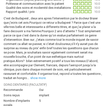
Politesse et communication avec le patient
10.0
Qualité des soins et modernité des installations
10.0
Rapport qualité / prix
10.0
C'est de Budapest , deux ans apres l'intervention par le docteur Braier
que j'ecris cet avis.Pourquoi ce retour a Budapest ? Parce que c'est une
ville tres belle et interessante a differents titres, et que j'ai plaisir a la
faire decouvrir a ma femme.Pourquoi 2 ans d'attente ? Tout simplement
parce ce que c'est dans la duree qu'on evalue parfaitement ce genre
d'intervention. Bien sur , j'etais comme tout le monde inquiet de savoir
comment ca allait se passer, si c'etait douloureux,s'il n'y aurait pas de
surprise au niveau du prix' enfin bref toutes les questtions que chacun
se pose. Mais, je souhaitais savoir egalement comment serait ma
nouvelle bouche, d'un point de vue esthetique mais surtout
pratique.Alors? bilan extremement positif a tous les niveaux.D'abord,
etre accompagne par Clement, francais, depuis l'aeroport jusqu'a la
clinique, puis dans chaque moment de soin, est particulierement
rassurant et confortable. Il organise tout, repond a toutes les questions ,
traduit en hongro
...
show more
SOINS DENTAIRES (FACULTATIF)
Recommande
Oui
Soins reçus
implant
Nombre d'implants
5
posés