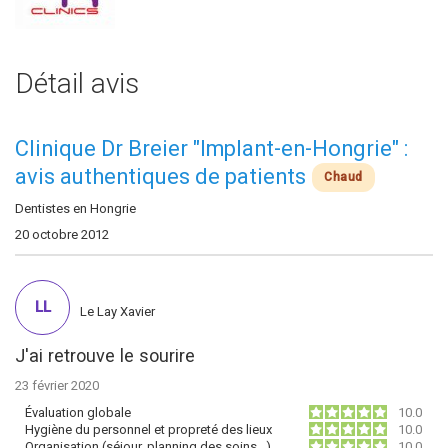
Détail avis
Clinique Dr Breier "Implant-en-Hongrie" :
avis authentiques de patients
Chaud
Dentistes en Hongrie
20 octobre 2012
LL
Le Lay Xavier
J'ai retrouve le sourire
23 février 2020
Évaluation globale
10.0
Hygiène du personnel et propreté des lieux
10.0
Organisation (séjour, planning des soins…)
10.0