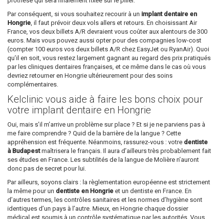
prothèse qui sera finalement fixée sur le pilier.
Par conséquent, si vous souhaitez recourir à un
implant dentaire en
Hongrie
, il faut prévoir deux vols allers et retours. En choisissant Air
France, vos deux billets A/R devraient vous coûter aux alentours de 300
euros. Mais vous pouvez aussi opter pour des compagnies low-cost
(compter 100 euros vos deux billets A/R chez EasyJet ou RyanAir). Quoi
qu’il en soit, vous restez largement gagnant au regard des prix pratiqués
par les cliniques dentaires françaises, et ce même dans le cas où vous
devriez retourner en Hongrie ultérieurement pour des soins
complémentaires.
Kelclinic vous aide à faire les bons choix pour
votre implant dentaire en Hongrie
Oui, mais s’il m’arrive un problème sur place ? Et si je ne parviens pas à
me faire comprendre ? Quid de la barrière de la langue ? Cette
appréhension est fréquente. Néanmoins, rassurez-vous : votre
dentiste
à Budapest
maîtrisera le français. Il aura d’ailleurs très probablement fait
ses études en France. Les subtilités de la langue de Molière n’auront
donc pas de secret pour lui.
Par ailleurs, soyons clairs : la règlementation européenne est strictement
la même pour un
dentiste en Hongrie
et un dentiste en France. En
d’autres termes, les contrôles sanitaires et les normes d’hygiène sont
identiques d’un pays à l’autre. Mieux, en Hongrie chaque dossier
médical est soumis à un contrôle systématique par les autorités. Vous