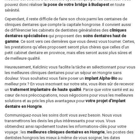
pouvez donc réaliser
la pose de votre bridge à Budapest
en toute
sérénité.
Cependant, il reste difficile de faire son choix parmi les centaines de
cliniques dentaires que compte la capitale hongroise. Il convient aussi
de différencier les cabinets de dentistes généralistes des
cliniques
dentaires spécialisées
qui proposent des
soins dentaires haut de
gamme
. Ce sont vers ces dernières que vous devez vous tourner. Certes,
les prestations qu’elles proposent seront plus chères que celles d’un
petit cabinet dentaire en province, mais elles seront aussi plus sûres et
de meilleure qualité.
Heureusement, Kelclinic vous facilite la tâche en sélectionnant pour vous
les meilleures cliniques dentaires pour un séjour en Hongrie sans
douleur. Vous souhaitez vous faire poser un
implant Alpha-Bio
au
meilleur prix ? En vous inscrivant sur notre site, vous êtes sûr de recevoir
un
traitement implantaire de haute qualité
. Parce que votre santé est au
cœur de nos préoccupations, nous négocions pour vous les meilleures
solutions et au prix les plus avantageux pour
votre projet d’implant
dentaire en Hongrie
.
Communiquez-nous les soins dont vous avez besoin. Nous vous
transmettrons les devis les plus intéressants pour vous. Vous
obtiendrez ainsi rapidement toutes les informations-clés pour votre
voyage : les
meilleures cliniques dentaires en Hongrie
, les postes des
dentistes hongrois les mieux à même de vous soigner, les dates