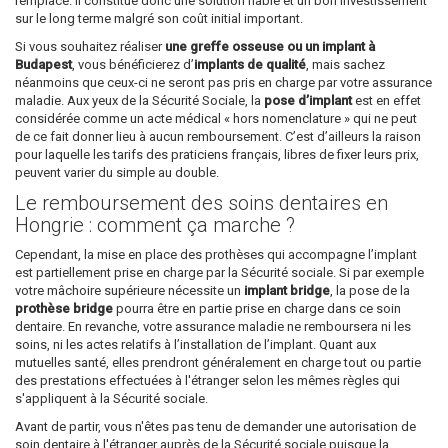
remplacé. Il constitue donc une solution fiable et un bon investissement
sur le long terme malgré son coût initial important.
Si vous souhaitez réaliser
une greffe osseuse ou un implant à
Budapest
, vous bénéficierez d’
implants de qualité
, mais sachez
néanmoins que ceux-ci ne seront pas pris en charge par votre assurance
maladie. Aux yeux de la Sécurité Sociale, la
pose d’implant
est en effet
considérée comme un acte médical « hors nomenclature » qui ne peut
de ce fait donner lieu à aucun remboursement. C’est d’ailleurs la raison
pour laquelle les tarifs des praticiens français, libres de fixer leurs prix,
peuvent varier du simple au double.
Le remboursement des soins dentaires en
Hongrie : comment ça marche ?
Cependant, la mise en place des prothèses qui accompagne l’implant
est partiellement prise en charge par la Sécurité sociale. Si par exemple
votre mâchoire supérieure nécessite un
implant bridge
, la pose de la
prothèse bridge
pourra être en partie prise en charge dans ce soin
dentaire. En revanche, votre assurance maladie ne remboursera ni les
soins, ni les actes relatifs à l’installation de l’implant. Quant aux
mutuelles santé, elles prendront généralement en charge tout ou partie
des prestations effectuées à l'étranger selon les mêmes règles qui
s'appliquent à la Sécurité sociale.
Avant de partir, vous n'êtes pas tenu de demander une autorisation de
soin dentaire à l'étranger auprès de la Sécurité sociale puisque la