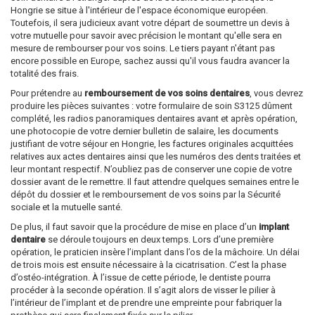
Hongrie se situe à l'intérieur de l'espace économique européen.
Toutefois, il sera judicieux avant votre départ de soumettre un devis à
votre mutuelle pour savoir avec précision le montant qu'elle sera en
mesure de rembourser pour vos soins. Le tiers payant n'étant pas
encore possible en Europe, sachez aussi qu'il vous faudra avancer la
totalité des frais.
Pour prétendre au
remboursement de vos soins dentaires
, vous devrez
produire les pièces suivantes : votre formulaire de soin S3125 dûment
complété, les radios panoramiques dentaires avant et après opération,
une photocopie de votre dernier bulletin de salaire, les documents
justifiant de votre séjour en Hongrie, les factures originales acquittées
relatives aux actes dentaires ainsi que les numéros des dents traitées et
leur montant respectif. N’oubliez pas de conserver une copie de votre
dossier avant de le remettre. Il faut attendre quelques semaines entre le
dépôt du dossier et le remboursement de vos soins par la Sécurité
sociale et la mutuelle santé.
De plus, il faut savoir que la procédure de mise en place d’un
implant
dentaire
se déroule toujours en deux temps. Lors d’une première
opération, le praticien insère l’implant dans l’os de la mâchoire. Un délai
de trois mois est ensuite nécessaire à la cicatrisation. C’est la phase
d’ostéo-intégration. À l’issue de cette période, le dentiste pourra
procéder à la seconde opération. Il s’agit alors de visser le pilier à
l’intérieur de l’implant et de prendre une empreinte pour fabriquer la