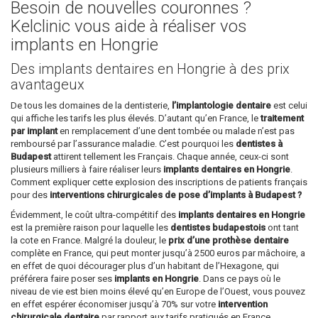
Besoin de nouvelles couronnes ?
Kelclinic vous aide à réaliser vos
implants en Hongrie
Des implants dentaires en Hongrie à des prix
avantageux
De tous les domaines de la dentisterie,
l’implantologie dentaire
est celui
qui affiche les tarifs les plus élevés. D’autant qu’en France, le
traitement
par implant
en remplacement d’une dent tombée ou malade n’est pas
remboursé par l’assurance maladie. C’est pourquoi les
dentistes à
Budapest
attirent tellement les Français. Chaque année, ceux-ci sont
plusieurs milliers à faire réaliser leurs
implants dentaires en Hongrie
.
Comment expliquer cette explosion des inscriptions de patients français
pour des
interventions chirurgicales de pose d’implants à Budapest ?
Évidemment, le coût ultra-compétitif des
implants dentaires en Hongrie
est la première raison pour laquelle les
dentistes budapestois
ont tant
la cote en France. Malgré la douleur, le
prix d’une prothèse dentaire
complète en France, qui peut monter jusqu’à 2500 euros par mâchoire, a
en effet de quoi décourager plus d’un habitant de l’Hexagone, qui
préférera faire poser ses
implants en Hongrie
. Dans ce pays où le
niveau de vie est bien moins élevé qu’en Europe de l’Ouest, vous pouvez
en effet espérer économiser jusqu’à 70% sur votre
intervention
chirurgicale dentaire
par rapport aux tarifs pratiqués en France.