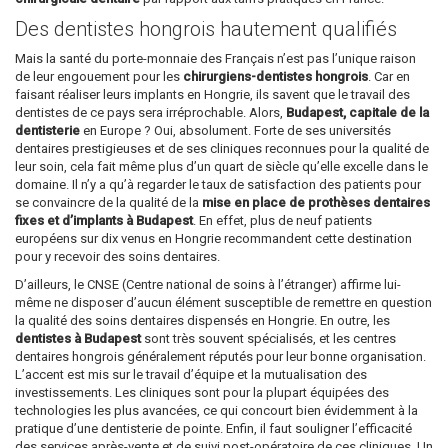
Des dentistes hongrois hautement qualifiés
Mais la santé du porte-monnaie des Français n’est pas l’unique raison
de leur engouement pour les
chirurgiens-dentistes hongrois
. Car en
faisant réaliser leurs implants en Hongrie, ils savent que le travail des
dentistes de ce pays sera irréprochable. Alors,
Budapest, capitale de la
dentisterie
en Europe ? Oui, absolument. Forte de ses universités
dentaires prestigieuses et de ses cliniques reconnues pour la qualité de
leur soin, cela fait même plus d’un quart de siècle qu’elle excelle dans le
domaine. Il n’y a qu’à regarder le taux de satisfaction des patients pour
se convaincre de la qualité de la
mise en place de prothèses dentaires
fixes et d’implants à Budapest
. En effet, plus de neuf patients
européens sur dix venus en Hongrie recommandent cette destination
pour y recevoir des soins dentaires.
D’ailleurs, le CNSE (Centre national de soins à l’étranger) affirme lui-
même ne disposer d’aucun élément susceptible de remettre en question
la qualité des soins dentaires dispensés en Hongrie. En outre, les
dentistes à Budapest
sont très souvent spécialisés, et les centres
dentaires hongrois généralement réputés pour leur bonne organisation.
L’accent est mis sur le travail d’équipe et la mutualisation des
investissements. Les cliniques sont pour la plupart équipées des
technologies les plus avancées, ce qui concourt bien évidemment à la
pratique d’une dentisterie de pointe. Enfin, il faut souligner l’efficacité
des services après-vente et de suivi post-opératoire de ces cliniques. Un