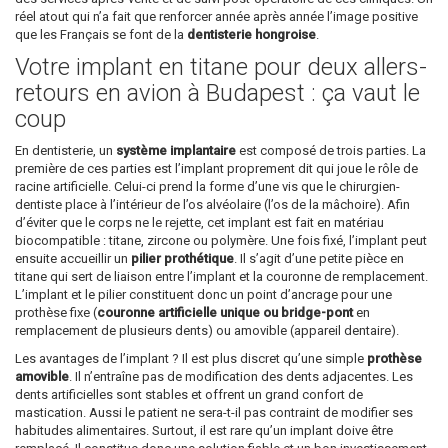
réel atout qui n’a fait que renforcer année après année l’image positive
que les Français se font de la
dentisterie hongroise
.
Votre implant en titane pour deux allers-
retours en avion à Budapest : ça vaut le
coup
En dentisterie, un
système implantaire
est composé de trois parties. La
première de ces parties est l’implant proprement dit qui joue le rôle de
racine artificielle. Celui-ci prend la forme d’une vis que le chirurgien-
dentiste place à l’intérieur de l’os alvéolaire (l’os de la mâchoire). Afin
d’éviter que le corps ne le rejette, cet implant est fait en matériau
biocompatible : titane, zircone ou polymère. Une fois fixé, l’implant peut
ensuite accueillir un
pilier prothétique
. Il s’agit d’une petite pièce en
titane qui sert de liaison entre l’implant et la couronne de remplacement.
L’implant et le pilier constituent donc un point d’ancrage pour une
prothèse fixe (
couronne artificielle unique ou bridge-pont
en
remplacement de plusieurs dents) ou amovible (appareil dentaire).
Les avantages de l’implant ? Il est plus discret qu’une simple
prothèse
amovible
. Il n’entraîne pas de modification des dents adjacentes. Les
dents artificielles sont stables et offrent un grand confort de
mastication. Aussi le patient ne sera-t-il pas contraint de modifier ses
habitudes alimentaires. Surtout, il est rare qu’un implant doive être