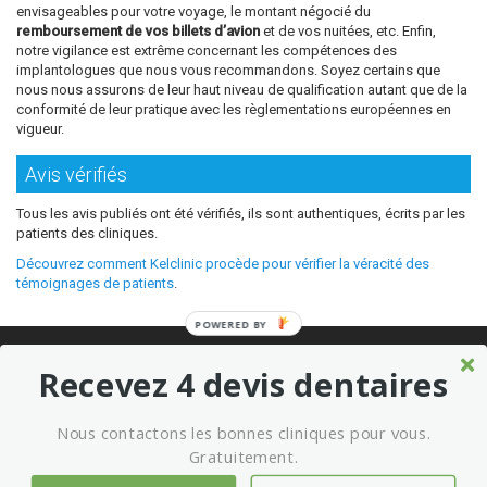
envisageables pour votre voyage, le montant négocié du
remboursement de vos billets d’avion
et de vos nuitées, etc. Enfin,
notre vigilance est extrême concernant les compétences des
implantologues que nous vous recommandons. Soyez certains que
nous nous assurons de leur haut niveau de qualification autant que de la
conformité de leur pratique avec les règlementations européennes en
vigueur.
Avis vérifiés
Tous les avis publiés ont été vérifiés, ils sont authentiques, écrits par les
patients des cliniques.
Découvrez comment Kelclinic procède pour vérifier la véracité des
témoignages de patients
.
POWERED BY
© 2026 Où refaire ses dents moins cher sans sacrifier la qualité ?
Recevez 4 devis dentaires
Meilleures cliniques dentaires à l’étranger
Marketing kelclinic
Nous contactons les bonnes cliniques pour vous.
Conditions générales d’utilisation
Mentions légales
Gratuitement.