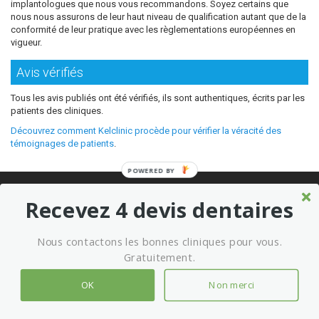
implantologues que nous vous recommandons. Soyez certains que
nous nous assurons de leur haut niveau de qualification autant que de la
conformité de leur pratique avec les règlementations européennes en
vigueur.
Avis vérifiés
Tous les avis publiés ont été vérifiés, ils sont authentiques, écrits par les
patients des cliniques.
Découvrez comment Kelclinic procède pour vérifier la véracité des
témoignages de patients
.
POWERED BY
© 2026 Où refaire ses dents moins cher sans sacrifier la qualité ?
Recevez 4 devis dentaires
Meilleures cliniques dentaires à l’étranger
Marketing kelclinic
Nous contactons les bonnes cliniques pour vous.
Conditions générales d’utilisation
Mentions légales
Gratuitement.
OK
Non merci