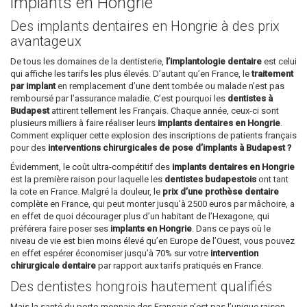
implants en Hongrie
Des implants dentaires en Hongrie à des prix
avantageux
De tous les domaines de la dentisterie,
l’implantologie dentaire
est celui
qui affiche les tarifs les plus élevés. D’autant qu’en France, le
traitement
par implant
en remplacement d’une dent tombée ou malade n’est pas
remboursé par l’assurance maladie. C’est pourquoi les
dentistes à
Budapest
attirent tellement les Français. Chaque année, ceux-ci sont
plusieurs milliers à faire réaliser leurs
implants dentaires en Hongrie
.
Comment expliquer cette explosion des inscriptions de patients français
pour des
interventions chirurgicales de pose d’implants à Budapest ?
Évidemment, le coût ultra-compétitif des
implants dentaires en Hongrie
est la première raison pour laquelle les
dentistes budapestois
ont tant
la cote en France. Malgré la douleur, le
prix d’une prothèse dentaire
complète en France, qui peut monter jusqu’à 2500 euros par mâchoire, a
en effet de quoi décourager plus d’un habitant de l’Hexagone, qui
préférera faire poser ses
implants en Hongrie
. Dans ce pays où le
niveau de vie est bien moins élevé qu’en Europe de l’Ouest, vous pouvez
en effet espérer économiser jusqu’à 70% sur votre
intervention
chirurgicale dentaire
par rapport aux tarifs pratiqués en France.
Des dentistes hongrois hautement qualifiés
Mais la santé du porte-monnaie des Français n’est pas l’unique raison