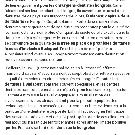
de leur engouement pour les
chirurgiens-dentistes hongrois
. Car en
faisant réaliser leurs implants en Hongrie, ils savent que le travail des
dentistes de ce pays sera irréprochable. Alors,
Budapest, capitale de la
dentisterie
en Europe ? Oui, absolument. Forte de ses universités
dentaires prestigieuses et de ses cliniques reconnues pour la qualité de
leur soin, cela fait même plus d’un quart de siècle qu’elle excelle dans le
domaine. Il n’y a qu’à regarder le taux de satisfaction des patients pour
se convaincre de la qualité de la
mise en place de prothèses dentaires
fixes et d’implants à Budapest
. En effet, plus de neuf patients
européens sur dix venus en Hongrie recommandent cette destination
pour y recevoir des soins dentaires.
D’ailleurs, le CNSE (Centre national de soins à l’étranger) affirme lui-
même ne disposer d’aucun élément susceptible de remettre en question
la qualité des soins dentaires dispensés en Hongrie. En outre, les
dentistes à Budapest
sont très souvent spécialisés, et les centres
dentaires hongrois généralement réputés pour leur bonne organisation.
L’accent est mis sur le travail d’équipe et la mutualisation des
investissements. Les cliniques sont pour la plupart équipées des
technologies les plus avancées, ce qui concourt bien évidemment à la
pratique d’une dentisterie de pointe. Enfin, il faut souligner l’efficacité
des services après-vente et de suivi post-opératoire de ces cliniques. Un
réel atout qui n’a fait que renforcer année après année l’image positive
que les Français se font de la
dentisterie hongroise
.