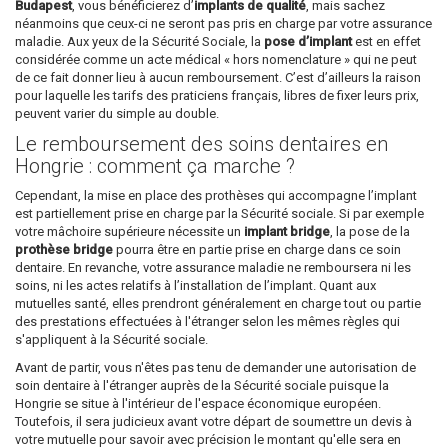
Budapest
, vous bénéficierez d’
implants de qualité
, mais sachez
néanmoins que ceux-ci ne seront pas pris en charge par votre assurance
maladie. Aux yeux de la Sécurité Sociale, la
pose d’implant
est en effet
considérée comme un acte médical « hors nomenclature » qui ne peut
de ce fait donner lieu à aucun remboursement. C’est d’ailleurs la raison
pour laquelle les tarifs des praticiens français, libres de fixer leurs prix,
peuvent varier du simple au double.
Le remboursement des soins dentaires en
Hongrie : comment ça marche ?
Cependant, la mise en place des prothèses qui accompagne l’implant
est partiellement prise en charge par la Sécurité sociale. Si par exemple
votre mâchoire supérieure nécessite un
implant bridge
, la pose de la
prothèse bridge
pourra être en partie prise en charge dans ce soin
dentaire. En revanche, votre assurance maladie ne remboursera ni les
soins, ni les actes relatifs à l’installation de l’implant. Quant aux
mutuelles santé, elles prendront généralement en charge tout ou partie
des prestations effectuées à l'étranger selon les mêmes règles qui
s'appliquent à la Sécurité sociale.
Avant de partir, vous n'êtes pas tenu de demander une autorisation de
soin dentaire à l'étranger auprès de la Sécurité sociale puisque la
Hongrie se situe à l'intérieur de l'espace économique européen.
Toutefois, il sera judicieux avant votre départ de soumettre un devis à
votre mutuelle pour savoir avec précision le montant qu'elle sera en