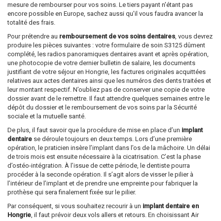
mesure de rembourser pour vos soins. Le tiers payant n'étant pas
encore possible en Europe, sachez aussi qu'il vous faudra avancer la
totalité des frais.
Pour prétendre au
remboursement de vos soins dentaires
, vous devrez
produire les pièces suivantes : votre formulaire de soin S3125 dûment
complété, les radios panoramiques dentaires avant et après opération,
une photocopie de votre dernier bulletin de salaire, les documents
justifiant de votre séjour en Hongrie, les factures originales acquittées
relatives aux actes dentaires ainsi que les numéros des dents traitées et
leur montant respectif. N’oubliez pas de conserver une copie de votre
dossier avant de le remettre. Il faut attendre quelques semaines entre le
dépôt du dossier et le remboursement de vos soins par la Sécurité
sociale et la mutuelle santé.
De plus, il faut savoir que la procédure de mise en place d’un
implant
dentaire
se déroule toujours en deux temps. Lors d’une première
opération, le praticien insère l’implant dans l’os de la mâchoire. Un délai
de trois mois est ensuite nécessaire à la cicatrisation. C’est la phase
d’ostéo-intégration. À l’issue de cette période, le dentiste pourra
procéder à la seconde opération. Il s’agit alors de visser le pilier à
l’intérieur de l’implant et de prendre une empreinte pour fabriquer la
prothèse qui sera finalement fixée sur le pilier.
Par conséquent, si vous souhaitez recourir à un
implant dentaire en
Hongrie
, il faut prévoir deux vols allers et retours. En choisissant Air