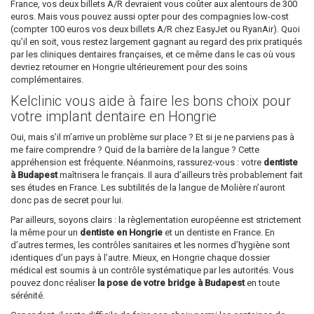
France, vos deux billets A/R devraient vous coûter aux alentours de 300
euros. Mais vous pouvez aussi opter pour des compagnies low-cost
(compter 100 euros vos deux billets A/R chez EasyJet ou RyanAir). Quoi
qu’il en soit, vous restez largement gagnant au regard des prix pratiqués
par les cliniques dentaires françaises, et ce même dans le cas où vous
devriez retourner en Hongrie ultérieurement pour des soins
complémentaires.
Kelclinic vous aide à faire les bons choix pour
votre implant dentaire en Hongrie
Oui, mais s’il m’arrive un problème sur place ? Et si je ne parviens pas à
me faire comprendre ? Quid de la barrière de la langue ? Cette
appréhension est fréquente. Néanmoins, rassurez-vous : votre
dentiste
à Budapest
maîtrisera le français. Il aura d’ailleurs très probablement fait
ses études en France. Les subtilités de la langue de Molière n’auront
donc pas de secret pour lui.
Par ailleurs, soyons clairs : la règlementation européenne est strictement
la même pour un
dentiste en Hongrie
et un dentiste en France. En
d’autres termes, les contrôles sanitaires et les normes d’hygiène sont
identiques d’un pays à l’autre. Mieux, en Hongrie chaque dossier
médical est soumis à un contrôle systématique par les autorités. Vous
pouvez donc réaliser
la pose de votre bridge à Budapest
en toute
sérénité.