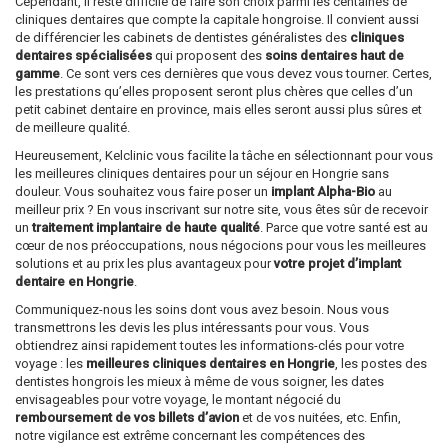
Cependant, il reste difficile de faire son choix parmi les centaines de
cliniques dentaires que compte la capitale hongroise. Il convient aussi
de différencier les cabinets de dentistes généralistes des
cliniques
dentaires spécialisées
qui proposent des
soins dentaires haut de
gamme
. Ce sont vers ces dernières que vous devez vous tourner. Certes,
les prestations qu’elles proposent seront plus chères que celles d’un
petit cabinet dentaire en province, mais elles seront aussi plus sûres et
de meilleure qualité.
Heureusement, Kelclinic vous facilite la tâche en sélectionnant pour vous
les meilleures cliniques dentaires pour un séjour en Hongrie sans
douleur. Vous souhaitez vous faire poser un
implant Alpha-Bio
au
meilleur prix ? En vous inscrivant sur notre site, vous êtes sûr de recevoir
un
traitement implantaire de haute qualité
. Parce que votre santé est au
cœur de nos préoccupations, nous négocions pour vous les meilleures
solutions et au prix les plus avantageux pour
votre projet d’implant
dentaire en Hongrie
.
Communiquez-nous les soins dont vous avez besoin. Nous vous
transmettrons les devis les plus intéressants pour vous. Vous
obtiendrez ainsi rapidement toutes les informations-clés pour votre
voyage : les
meilleures cliniques dentaires en Hongrie
, les postes des
dentistes hongrois les mieux à même de vous soigner, les dates
envisageables pour votre voyage, le montant négocié du
remboursement de vos billets d’avion
et de vos nuitées, etc. Enfin,
notre vigilance est extrême concernant les compétences des