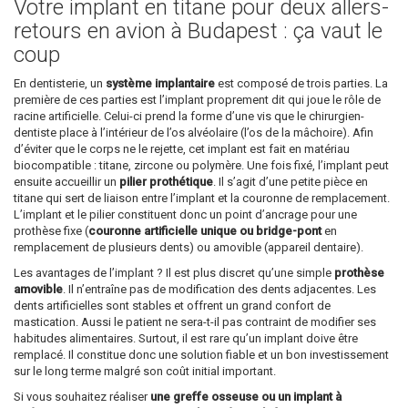
Votre implant en titane pour deux allers-
retours en avion à Budapest : ça vaut le
coup
En dentisterie, un
système implantaire
est composé de trois parties. La
première de ces parties est l’implant proprement dit qui joue le rôle de
racine artificielle. Celui-ci prend la forme d’une vis que le chirurgien-
dentiste place à l’intérieur de l’os alvéolaire (l’os de la mâchoire). Afin
d’éviter que le corps ne le rejette, cet implant est fait en matériau
biocompatible : titane, zircone ou polymère. Une fois fixé, l’implant peut
ensuite accueillir un
pilier prothétique
. Il s’agit d’une petite pièce en
titane qui sert de liaison entre l’implant et la couronne de remplacement.
L’implant et le pilier constituent donc un point d’ancrage pour une
prothèse fixe (
couronne artificielle unique ou bridge-pont
en
remplacement de plusieurs dents) ou amovible (appareil dentaire).
Les avantages de l’implant ? Il est plus discret qu’une simple
prothèse
amovible
. Il n’entraîne pas de modification des dents adjacentes. Les
dents artificielles sont stables et offrent un grand confort de
mastication. Aussi le patient ne sera-t-il pas contraint de modifier ses
habitudes alimentaires. Surtout, il est rare qu’un implant doive être
remplacé. Il constitue donc une solution fiable et un bon investissement
sur le long terme malgré son coût initial important.
Si vous souhaitez réaliser
une greffe osseuse ou un implant à