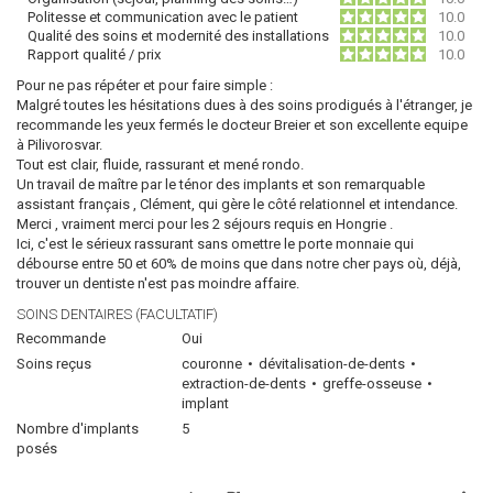
Politesse et communication avec le patient
10.0
Qualité des soins et modernité des installations
10.0
Rapport qualité / prix
10.0
Pour ne pas répéter et pour faire simple :
Malgré toutes les hésitations dues à des soins prodigués à l'étranger, je
recommande les yeux fermés le docteur Breier et son excellente equipe
à Pilivorosvar.
Tout est clair, fluide, rassurant et mené rondo.
Un travail de maître par le ténor des implants et son remarquable
assistant français , Clément, qui gère le côté relationnel et intendance.
Merci , vraiment merci pour les 2 séjours requis en Hongrie .
Ici, c'est le sérieux rassurant sans omettre le porte monnaie qui
débourse entre 50 et 60% de moins que dans notre cher pays où, déjà,
trouver un dentiste n'est pas moindre affaire.
SOINS DENTAIRES (FACULTATIF)
Recommande
Oui
Soins reçus
couronne
dévitalisation-de-dents
extraction-de-dents
greffe-osseuse
implant
Nombre d'implants
5
posés