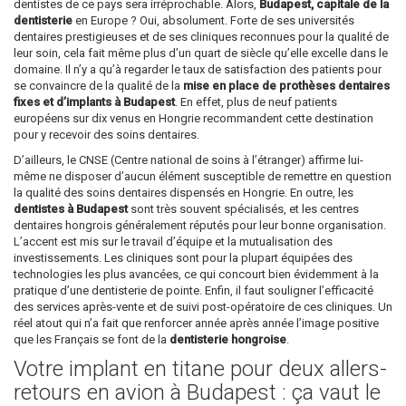
dentistes de ce pays sera irréprochable. Alors,
Budapest, capitale de la
dentisterie
en Europe ? Oui, absolument. Forte de ses universités
dentaires prestigieuses et de ses cliniques reconnues pour la qualité de
leur soin, cela fait même plus d’un quart de siècle qu’elle excelle dans le
domaine. Il n’y a qu’à regarder le taux de satisfaction des patients pour
se convaincre de la qualité de la
mise en place de prothèses dentaires
fixes et d’implants à Budapest
. En effet, plus de neuf patients
européens sur dix venus en Hongrie recommandent cette destination
pour y recevoir des soins dentaires.
D’ailleurs, le CNSE (Centre national de soins à l’étranger) affirme lui-
même ne disposer d’aucun élément susceptible de remettre en question
la qualité des soins dentaires dispensés en Hongrie. En outre, les
dentistes à Budapest
sont très souvent spécialisés, et les centres
dentaires hongrois généralement réputés pour leur bonne organisation.
L’accent est mis sur le travail d’équipe et la mutualisation des
investissements. Les cliniques sont pour la plupart équipées des
technologies les plus avancées, ce qui concourt bien évidemment à la
pratique d’une dentisterie de pointe. Enfin, il faut souligner l’efficacité
des services après-vente et de suivi post-opératoire de ces cliniques. Un
réel atout qui n’a fait que renforcer année après année l’image positive
que les Français se font de la
dentisterie hongroise
.
Votre implant en titane pour deux allers-
retours en avion à Budapest : ça vaut le