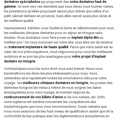
dentaires spécialisées
qui proposent des
soins dentaires haut de
gamme
. Ce sont vers ces dernières que vous devez vous tourner. Certes,
les prestations qu’elles proposent seront plus chères que celles d’un
petit cabinet dentaire en province, mais elles seront aussi plus sûres et
de meilleure qualité.
Heureusement, Kelclinic vous facilite la tâche en sélectionnant pour vous
les meilleures cliniques dentaires pour un séjour en Hongrie sans
douleur. Vous souhaitez vous faire poser un
implant Alpha-Bio
au
meilleur prix ? En vous inscrivant sur notre site, vous êtes sûr de recevoir
un
traitement implantaire de haute qualité
. Parce que votre santé est au
cœur de nos préoccupations, nous négocions pour vous les meilleures
solutions et au prix les plus avantageux pour
votre projet d’implant
dentaire en Hongrie
.
Communiquez-nous les soins dont vous avez besoin. Nous vous
transmettrons les devis les plus intéressants pour vous. Vous
obtiendrez ainsi rapidement toutes les informations-clés pour votre
voyage : les
meilleures cliniques dentaires en Hongrie
, les postes des
dentistes hongrois les mieux à même de vous soigner, les dates
envisageables pour votre voyage, le montant négocié du
remboursement de vos billets d’avion
et de vos nuitées, etc. Enfin,
notre vigilance est extrême concernant les compétences des
implantologues que nous vous recommandons. Soyez certains que
nous nous assurons de leur haut niveau de qualification autant que de la
conformité de leur pratique avec les règlementations européennes en