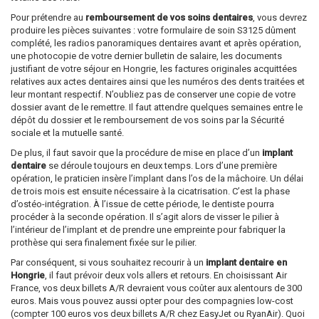
Pour prétendre au
remboursement de vos soins dentaires
, vous devrez
produire les pièces suivantes : votre formulaire de soin S3125 dûment
complété, les radios panoramiques dentaires avant et après opération,
une photocopie de votre dernier bulletin de salaire, les documents
justifiant de votre séjour en Hongrie, les factures originales acquittées
relatives aux actes dentaires ainsi que les numéros des dents traitées et
leur montant respectif. N’oubliez pas de conserver une copie de votre
dossier avant de le remettre. Il faut attendre quelques semaines entre le
dépôt du dossier et le remboursement de vos soins par la Sécurité
sociale et la mutuelle santé.
De plus, il faut savoir que la procédure de mise en place d’un
implant
dentaire
se déroule toujours en deux temps. Lors d’une première
opération, le praticien insère l’implant dans l’os de la mâchoire. Un délai
de trois mois est ensuite nécessaire à la cicatrisation. C’est la phase
d’ostéo-intégration. À l’issue de cette période, le dentiste pourra
procéder à la seconde opération. Il s’agit alors de visser le pilier à
l’intérieur de l’implant et de prendre une empreinte pour fabriquer la
prothèse qui sera finalement fixée sur le pilier.
Par conséquent, si vous souhaitez recourir à un
implant dentaire en
Hongrie
, il faut prévoir deux vols allers et retours. En choisissant Air
France, vos deux billets A/R devraient vous coûter aux alentours de 300
euros. Mais vous pouvez aussi opter pour des compagnies low-cost
(compter 100 euros vos deux billets A/R chez EasyJet ou RyanAir). Quoi