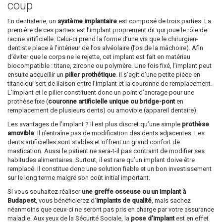
coup
En dentisterie, un
système implantaire
est composé de trois parties. La
première de ces parties est l’implant proprement dit qui joue le rôle de
racine artificielle. Celui-ci prend la forme d’une vis que le chirurgien-
dentiste place à l’intérieur de l’os alvéolaire (l’os de la mâchoire). Afin
d’éviter que le corps ne le rejette, cet implant est fait en matériau
biocompatible : titane, zircone ou polymère. Une fois fixé, l’implant peut
ensuite accueillir un
pilier prothétique
. Il s’agit d’une petite pièce en
titane qui sert de liaison entre l’implant et la couronne de remplacement.
L’implant et le pilier constituent donc un point d’ancrage pour une
prothèse fixe (
couronne artificielle unique ou bridge-pont
en
remplacement de plusieurs dents) ou amovible (appareil dentaire).
Les avantages de l’implant ? Il est plus discret qu’une simple
prothèse
amovible
. Il n’entraîne pas de modification des dents adjacentes. Les
dents artificielles sont stables et offrent un grand confort de
mastication. Aussi le patient ne sera-t-il pas contraint de modifier ses
habitudes alimentaires. Surtout, il est rare qu’un implant doive être
remplacé. Il constitue donc une solution fiable et un bon investissement
sur le long terme malgré son coût initial important.
Si vous souhaitez réaliser
une greffe osseuse ou un implant à
Budapest
, vous bénéficierez d’
implants de qualité
, mais sachez
néanmoins que ceux-ci ne seront pas pris en charge par votre assurance
maladie. Aux yeux de la Sécurité Sociale, la
pose d’implant
est en effet