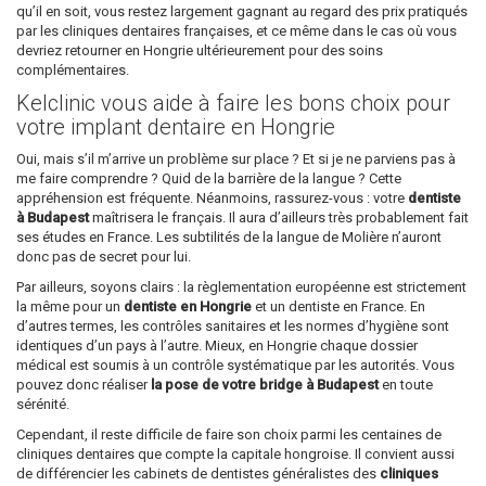
qu’il en soit, vous restez largement gagnant au regard des prix pratiqués
par les cliniques dentaires françaises, et ce même dans le cas où vous
devriez retourner en Hongrie ultérieurement pour des soins
complémentaires.
Kelclinic vous aide à faire les bons choix pour
votre implant dentaire en Hongrie
Oui, mais s’il m’arrive un problème sur place ? Et si je ne parviens pas à
me faire comprendre ? Quid de la barrière de la langue ? Cette
appréhension est fréquente. Néanmoins, rassurez-vous : votre
dentiste
à Budapest
maîtrisera le français. Il aura d’ailleurs très probablement fait
ses études en France. Les subtilités de la langue de Molière n’auront
donc pas de secret pour lui.
Par ailleurs, soyons clairs : la règlementation européenne est strictement
la même pour un
dentiste en Hongrie
et un dentiste en France. En
d’autres termes, les contrôles sanitaires et les normes d’hygiène sont
identiques d’un pays à l’autre. Mieux, en Hongrie chaque dossier
médical est soumis à un contrôle systématique par les autorités. Vous
pouvez donc réaliser
la pose de votre bridge à Budapest
en toute
sérénité.
Cependant, il reste difficile de faire son choix parmi les centaines de
cliniques dentaires que compte la capitale hongroise. Il convient aussi
de différencier les cabinets de dentistes généralistes des
cliniques