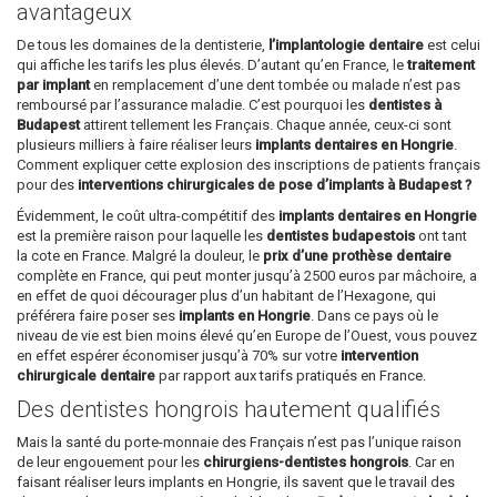
avantageux
De tous les domaines de la dentisterie,
l’implantologie dentaire
est celui
qui affiche les tarifs les plus élevés. D’autant qu’en France, le
traitement
par implant
en remplacement d’une dent tombée ou malade n’est pas
remboursé par l’assurance maladie. C’est pourquoi les
dentistes à
Budapest
attirent tellement les Français. Chaque année, ceux-ci sont
plusieurs milliers à faire réaliser leurs
implants dentaires en Hongrie
.
Comment expliquer cette explosion des inscriptions de patients français
pour des
interventions chirurgicales de pose d’implants à Budapest ?
Évidemment, le coût ultra-compétitif des
implants dentaires en Hongrie
est la première raison pour laquelle les
dentistes budapestois
ont tant
la cote en France. Malgré la douleur, le
prix d’une prothèse dentaire
complète en France, qui peut monter jusqu’à 2500 euros par mâchoire, a
en effet de quoi décourager plus d’un habitant de l’Hexagone, qui
préférera faire poser ses
implants en Hongrie
. Dans ce pays où le
niveau de vie est bien moins élevé qu’en Europe de l’Ouest, vous pouvez
en effet espérer économiser jusqu’à 70% sur votre
intervention
chirurgicale dentaire
par rapport aux tarifs pratiqués en France.
Des dentistes hongrois hautement qualifiés
Mais la santé du porte-monnaie des Français n’est pas l’unique raison
de leur engouement pour les
chirurgiens-dentistes hongrois
. Car en
faisant réaliser leurs implants en Hongrie, ils savent que le travail des