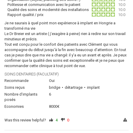
Politesse et communication avec le patient
10.0
Qualité des soins et modernité des installations
10.0
Rapport qualité / prix
10.0
Je ne saurais à quel point mon expérience à implant en Hongrie a
transformé ma vie
Le Dr Breier est un artiste ( j’exagère à peine) rien à redire sur son travail
minutieux et précis.
Tout est conçu pour le confort des patients avec Clément qui vous
accompagne du début jusqu’à la fin avec beaucoup d’attention. En tout
cas je peux dire que ma vie a changé: il y’a eu un avant et après. Je peux
confirmer que la qualité des soins est exceptionnelle et je ne peux que
recommander cette clinique à tout point de vue.
SOINS DENTAIRES (FACULTATIF)
Recommande
Oui
Soins reçus
bridge
détartrage
implant
Nombre d'implants
6
posés
Economies
8000€
Was this review helpful?
4
0