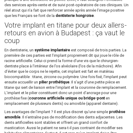
des services après-vente et de suivi post-opératoire de ces cliniques. Un
réel atout qui n’a fait que renforcer année après année l’image positive
que les Français se font de la
dentisterie hongroise
.
Votre implant en titane pour deux allers-
retours en avion à Budapest : ça vaut le
coup
En dentisterie, un
système implantaire
est composé de trois parties. La
première de ces parties est l’implant proprement dit qui joue le rôle de
racine artificielle. Celui-ci prend la forme d’une vis que le chirurgien-
dentiste place à l’intérieur de l’os alvéolaire (l’os de la mâchoire). Afin
d’éviter que le corps ne le rejette, cet implant est fait en matériau
biocompatible : titane, zircone ou polymère. Une fois fixé, l’implant peut
ensuite accueillir un
pilier prothétique
. Il s’agit d’une petite pièce en
titane qui sert de liaison entre l’implant et la couronne de remplacement.
L’implant et le pilier constituent donc un point d’ancrage pour une
prothèse fixe (
couronne artificielle unique ou bridge-pont
en
remplacement de plusieurs dents) ou amovible (appareil dentaire).
Les avantages de l’implant ? Il est plus discret qu’une simple
prothèse
amovible
. Il n’entraîne pas de modification des dents adjacentes. Les
dents artificielles sont stables et offrent un grand confort de
mastication. Aussi le patient ne sera-t-il pas contraint de modifier ses