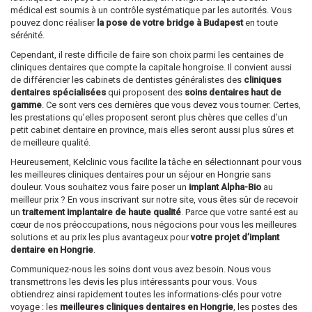
médical est soumis à un contrôle systématique par les autorités. Vous
pouvez donc réaliser
la pose de votre bridge à Budapest
en toute
sérénité.
Cependant, il reste difficile de faire son choix parmi les centaines de
cliniques dentaires que compte la capitale hongroise. Il convient aussi
de différencier les cabinets de dentistes généralistes des
cliniques
dentaires spécialisées
qui proposent des
soins dentaires haut de
gamme
. Ce sont vers ces dernières que vous devez vous tourner. Certes,
les prestations qu’elles proposent seront plus chères que celles d’un
petit cabinet dentaire en province, mais elles seront aussi plus sûres et
de meilleure qualité.
Heureusement, Kelclinic vous facilite la tâche en sélectionnant pour vous
les meilleures cliniques dentaires pour un séjour en Hongrie sans
douleur. Vous souhaitez vous faire poser un
implant Alpha-Bio
au
meilleur prix ? En vous inscrivant sur notre site, vous êtes sûr de recevoir
un
traitement implantaire de haute qualité
. Parce que votre santé est au
cœur de nos préoccupations, nous négocions pour vous les meilleures
solutions et au prix les plus avantageux pour
votre projet d’implant
dentaire en Hongrie
.
Communiquez-nous les soins dont vous avez besoin. Nous vous
transmettrons les devis les plus intéressants pour vous. Vous
obtiendrez ainsi rapidement toutes les informations-clés pour votre
voyage : les
meilleures cliniques dentaires en Hongrie
, les postes des