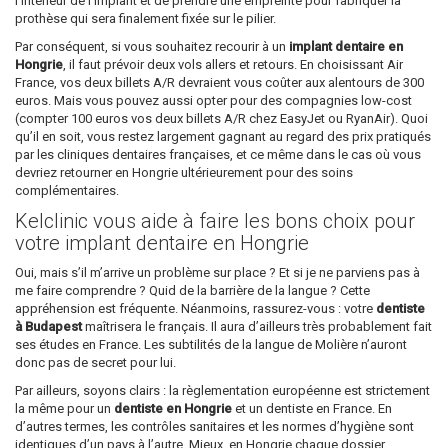
l’intérieur de l’implant et de prendre une empreinte pour fabriquer la
prothèse qui sera finalement fixée sur le pilier.
Par conséquent, si vous souhaitez recourir à un
implant dentaire en
Hongrie
, il faut prévoir deux vols allers et retours. En choisissant Air
France, vos deux billets A/R devraient vous coûter aux alentours de 300
euros. Mais vous pouvez aussi opter pour des compagnies low-cost
(compter 100 euros vos deux billets A/R chez EasyJet ou RyanAir). Quoi
qu’il en soit, vous restez largement gagnant au regard des prix pratiqués
par les cliniques dentaires françaises, et ce même dans le cas où vous
devriez retourner en Hongrie ultérieurement pour des soins
complémentaires.
Kelclinic vous aide à faire les bons choix pour
votre implant dentaire en Hongrie
Oui, mais s’il m’arrive un problème sur place ? Et si je ne parviens pas à
me faire comprendre ? Quid de la barrière de la langue ? Cette
appréhension est fréquente. Néanmoins, rassurez-vous : votre
dentiste
à Budapest
maîtrisera le français. Il aura d’ailleurs très probablement fait
ses études en France. Les subtilités de la langue de Molière n’auront
donc pas de secret pour lui.
Par ailleurs, soyons clairs : la règlementation européenne est strictement
la même pour un
dentiste en Hongrie
et un dentiste en France. En
d’autres termes, les contrôles sanitaires et les normes d’hygiène sont
identiques d’un pays à l’autre. Mieux, en Hongrie chaque dossier