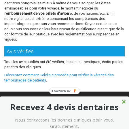
dentistes hongrois les mieux à même de vous soigner, les dates
envisageables pour votre voyage, le montant négocié du
remboursement de vos billets d’avion
et de vos nuitées, etc. Enfin,
notre vigilance est extrême concernant les compétences des
implantologues que nous vous recommandons. Soyez certains que
nous nous assurons de leur haut niveau de qualification autant que de la
conformité de leur pratique avec les règlementations européennes en
vigueur.
Avis vérifiés
Tous les avis publiés ont été vérifiés, ils sont authentiques, écrits par les
patients des cliniques.
Découvrez comment Kelclinic procède pour vérifier la véracité des
témoignages de patients
.
POWERED BY
© 2026 Où refaire ses dents moins cher sans sacrifier la qualité ?
Recevez 4 devis dentaires
Meilleures cliniques dentaires à l’étranger
Marketing kelclinic
Nous contactons les bonnes cliniques pour vous.
Conditions générales d’utilisation
Mentions légales
Gratuitement.