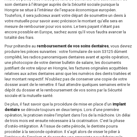
soin dentaire à l'étranger auprès de la Sécurité sociale puisque la
Hongrie se situe à l'intérieur de l'espace économique européen.
Toutefois, il sera judicieux avant votre départ de soumettre un devis à
votre mutuelle pour savoir avec précision le montant qu'elle sera en
mesure de rembourser pour vos soins. Le tiers payant n'étant pas
encore possible en Europe, sachez aussi qu'il vous faudra avancer la
totalité des frais.
Pour prétendre au
remboursement de vos soins dentaires
, vous devrez
produire les pièces suivantes : votre formulaire de soin S3125 dûment
complété, les radios panoramiques dentaires avant et après opération,
une photocopie de votre dernier bulletin de salaire, les documents
justifiant de votre séjour en Hongrie, les factures originales acquittées
relatives aux actes dentaires ainsi que les numéros des dents traitées et
leur montant respectif. N’oubliez pas de conserver une copie de votre
dossier avant de le remettre. Il faut attendre quelques semaines entre le
dépôt du dossier et le remboursement de vos soins par la Sécurité
sociale et la mutuelle santé.
De plus, il faut savoir que la procédure de mise en place d’un
implant
dentaire
se déroule toujours en deux temps. Lors d’une première
opération, le praticien insère l’implant dans l’os de la mâchoire. Un délai
de trois mois est ensuite nécessaire à la cicatrisation. C’est la phase
d’ostéo-intégration. À l’issue de cette période, le dentiste pourra
procéder à la seconde opération. Il s’agit alors de visser le pilier à