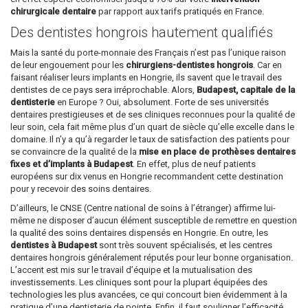
chirurgicale dentaire
par rapport aux tarifs pratiqués en France.
Des dentistes hongrois hautement qualifiés
Mais la santé du porte-monnaie des Français n’est pas l’unique raison
de leur engouement pour les
chirurgiens-dentistes hongrois
. Car en
faisant réaliser leurs implants en Hongrie, ils savent que le travail des
dentistes de ce pays sera irréprochable. Alors,
Budapest, capitale de la
dentisterie
en Europe ? Oui, absolument. Forte de ses universités
dentaires prestigieuses et de ses cliniques reconnues pour la qualité de
leur soin, cela fait même plus d’un quart de siècle qu’elle excelle dans le
domaine. Il n’y a qu’à regarder le taux de satisfaction des patients pour
se convaincre de la qualité de la
mise en place de prothèses dentaires
fixes et d’implants à Budapest
. En effet, plus de neuf patients
européens sur dix venus en Hongrie recommandent cette destination
pour y recevoir des soins dentaires.
D’ailleurs, le CNSE (Centre national de soins à l’étranger) affirme lui-
même ne disposer d’aucun élément susceptible de remettre en question
la qualité des soins dentaires dispensés en Hongrie. En outre, les
dentistes à Budapest
sont très souvent spécialisés, et les centres
dentaires hongrois généralement réputés pour leur bonne organisation.
L’accent est mis sur le travail d’équipe et la mutualisation des
investissements. Les cliniques sont pour la plupart équipées des
technologies les plus avancées, ce qui concourt bien évidemment à la
pratique d’une dentisterie de pointe. Enfin, il faut souligner l’efficacité