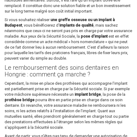
habitudes alimentaires. Surtout, il est rare qu’un implant doive être
remplacé. Il constitue donc une solution fiable et un bon investissement
sur le long terme malgré son coût initial important.
Si vous souhaitez réaliser
une greffe osseuse ou un implant à
Budapest
, vous bénéficierez d’
implants de qualité
, mais sachez
néanmoins que ceux-ci ne seront pas pris en charge par votre assurance
maladie. Aux yeux de la Sécurité Sociale, la
pose d’implant
est en effet
considérée comme un acte médical « hors nomenclature » qui ne peut
de ce fait donner lieu à aucun remboursement. C’est d’ailleurs la raison
pour laquelle les tarifs des praticiens français, libres de fixer leurs prix,
peuvent varier du simple au double.
Le remboursement des soins dentaires en
Hongrie : comment ça marche ?
Cependant, la mise en place des prothèses qui accompagne l’implant
est partiellement prise en charge par la Sécurité sociale. Si par exemple
votre mâchoire supérieure nécessite un
implant bridge
, la pose de la
prothèse bridge
pourra être en partie prise en charge dans ce soin
dentaire. En revanche, votre assurance maladie ne remboursera ni les
soins, ni les actes relatifs à l’installation de l’implant. Quant aux
mutuelles santé, elles prendront généralement en charge tout ou partie
des prestations effectuées à l'étranger selon les mêmes règles qui
s'appliquent à la Sécurité sociale.
Avant de partir, vous n'êtes pas tenu de demander une autorisation de