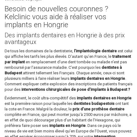
Besoin de nouvelles couronnes ?
Kelclinic vous aide à réaliser vos
implants en Hongrie
Des implants dentaires en Hongrie à des prix
avantageux
De tous les domaines de la dentisterie,
l’implantologie dentaire
est celui
qui affiche les tarifs les plus élevés. D’autant qu’en France, le
traitement
par implant
en remplacement d’une dent tombée ou malade n’est pas
remboursé par l’assurance maladie. C’est pourquoi les
dentistes à
Budapest
attirent tellement les Français. Chaque année, ceux-ci sont
plusieurs milliers à faire réaliser leurs
implants dentaires en Hongrie
.
Comment expliquer cette explosion des inscriptions de patients français
pour des
interventions chirurgicales de pose d’implants à Budapest ?
Évidemment, le coût ultra-compétitif des
implants dentaires en Hongrie
est la première raison pour laquelle les
dentistes budapestois
ont tant
la cote en France. Malgré la douleur, le
prix d’une prothèse dentaire
complète en France, qui peut monter jusqu’à 2500 euros par mâchoire, a
en effet de quoi décourager plus d’un habitant de l’Hexagone, qui
préférera faire poser ses
implants en Hongrie
. Dans ce pays où le
niveau de vie est bien moins élevé qu’en Europe de l’Ouest, vous pouvez
en effet espérer économiser jusqu’à 70% sur votre
intervention