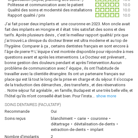
Politesse et communication avec le patient
10.0
Qualité des soins et modernité des installations
10.0
Rapport qualité / prix
10.0
J’ai fait poser deux implants et une couronne en 2023. Mon oncle avait
fait des implants en Hongrie et il était très satisfait des soins et des
tarifs. Après plusieurs devis , c’est le meilleur rapport qualité/ prix que
j’ai trouvé.La clinique du docteur Breier est ultra moderne et au top de
l’hygiène. Comparer à ça , certains dentistes français en sont encore à
l’âge de pierre !!! L’équipe s’est montrée disponible pour répondre à mes
questions avant et après les interventions. Le Docteur est prévenant ,
bonne gestion des douleurs pendant et après l’intervention.Aucun
problème de communication avec l’ équipe , ils ont l’habitude de
travailler avec la clientèle étrangère. Ils ont un partenaire français sur
place qui est là tout le long de la prise en charge et du séjour. Il s’occupe
de la traduction des démarches , des transferts , et des réservations
. Notre séjour fut agréable , en famille, Budapest et une très belle ville, et
l’hôtel qu’ils m’ont conseillé était bien. Pour l’insta
...
show more
SOINS DENTAIRES (FACULTATIF)
Recommande
Oui
Soins reçus
blanchiment
carie
couronne
détartrage
dévitalisation-de-dents
extraction-de-dents
implant
Nombre d'implants
2