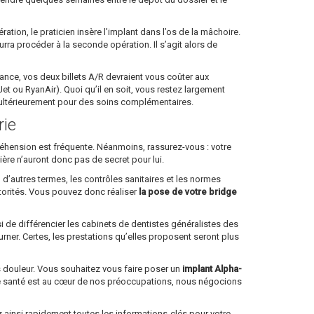
tion, le praticien insère l’implant dans l’os de la mâchoire.
ourra procéder à la seconde opération. Il s’agit alors de
 France, vos deux billets A/R devraient vous coûter aux
 ou RyanAir). Quoi qu’il en soit, vous restez largement
e ultérieurement pour des soins complémentaires.
rie
ppréhension est fréquente. Néanmoins, rassurez-vous : votre
lière n’auront donc pas de secret pour lui.
 d’autres termes, les contrôles sanitaires et les normes
torités. Vous pouvez donc réaliser
la pose de votre bridge
si de différencier les cabinets de dentistes généralistes des
rner. Certes, les prestations qu’elles proposent seront plus
ns douleur. Vous souhaitez vous faire poser un
implant Alpha-
re santé est au cœur de nos préoccupations, nous négocions
ainsi rapidement toutes les informations-clés pour votre