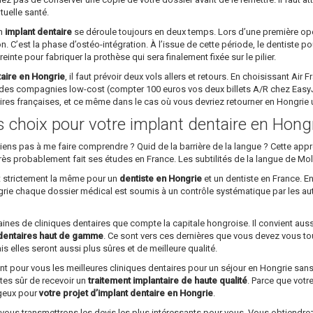
tuelle santé.
un
implant dentaire
se déroule toujours en deux temps. Lors d’une première opéra
on. C’est la phase d’ostéo-intégration. À l’issue de cette période, le dentiste p
preinte pour fabriquer la prothèse qui sera finalement fixée sur le pilier.
taire en Hongrie
, il faut prévoir deux vols allers et retours. En choisissant Air
des compagnies low-cost (compter 100 euros vos deux billets A/R chez EasyJet
aires françaises, et ce même dans le cas où vous devriez retourner en Hongri
ns choix pour votre implant dentaire en Hong
parviens pas à me faire comprendre ? Quid de la barrière de la langue ? Cette a
rs très probablement fait ses études en France. Les subtilités de la langue de Mo
st strictement la même pour un
dentiste en Hongrie
et un dentiste en France. En
ngrie chaque dossier médical est soumis à un contrôle systématique par les au
ntaines de cliniques dentaires que compte la capitale hongroise. Il convient aus
dentaires haut de gamme
. Ce sont vers ces dernières que vous devez vous tou
s elles seront aussi plus sûres et de meilleure qualité.
ant pour vous les meilleures cliniques dentaires pour un séjour en Hongrie sa
êtes sûr de recevoir un
traitement implantaire de haute qualité
. Parce que vot
ageux pour
votre projet d’implant dentaire en Hongrie
.
s transmettrons les devis les plus intéressants pour vous. Vous obtiendrez 