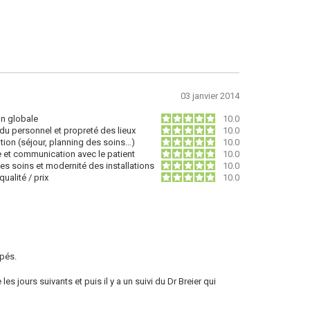
03 janvier 2014
on globale
10.0
du personnel et propreté des lieux
10.0
tion (séjour, planning des soins…)
10.0
e et communication avec le patient
10.0
des soins et modernité des installations
10.0
ualité / prix
10.0
ipés.
es jours suivants et puis il y a un suivi du Dr Breier qui