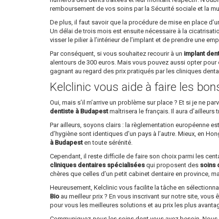
remboursement de vos soins par la Sécurité sociale et la mu
De plus, il faut savoir que la procédure de mise en place d’
Un délai de trois mois est ensuite nécessaire à la cicatrisati
visser le pilier à l’intérieur de l’implant et de prendre une em
Par conséquent, si vous souhaitez recourir à un
implant den
alentours de 300 euros. Mais vous pouvez aussi opter pour 
gagnant au regard des prix pratiqués par les cliniques dent
Kelclinic vous aide à faire les bo
Oui, mais s’il m’arrive un problème sur place ? Et si je ne 
dentiste à Budapest
maîtrisera le français. Il aura d’ailleu
Par ailleurs, soyons clairs : la règlementation européenne e
d’hygiène sont identiques d’un pays à l’autre. Mieux, en Ho
à Budapest
en toute sérénité.
Cependant, il reste difficile de faire son choix parmi les ce
cliniques dentaires spécialisées
qui proposent des
soins 
chères que celles d’un petit cabinet dentaire en province, mai
Heureusement, Kelclinic vous facilite la tâche en sélectionn
Bio
au meilleur prix ? En vous inscrivant sur notre site, vous 
pour vous les meilleures solutions et au prix les plus avant
Communiquez-nous les soins dont vous avez besoin. Nous vou