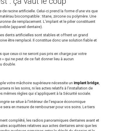
st : ça vaut le coup
de racine artificielle. Celui-ci prend la forme d’une vis que
 en matériau biocompatible : titane, zircone ou polymère. Une
 couronne de remplacement. L’implant et le pilier constituent
ible (appareil dentaire).
es dents artificielles sont stables et offrent un grand
doive être remplacé. Il constitue donc une solution fiable et
 que ceux-ci ne seront pas pris en charge par votre
 qui ne peut de ce fait donner lieu à aucun
au double.
emple votre mâchoire supérieure nécessite un
implant bridge
,
a ni les soins, ni les actes relatifs à l’installation de
es mêmes règles qui s'appliquent à la Sécurité sociale.
ongrie se situe à l'intérieur de l'espace économique
lle sera en mesure de rembourser pour vos soins. Le tiers
dûment complété, les radios panoramiques dentaires avant et
nales acquittées relatives aux actes dentaires ainsi que les
ttendre quelques semaines entre le dépôt du dossier et le