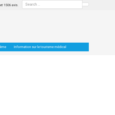
s et 1506 avis.
Search
lème
Information sur le tourisme médical