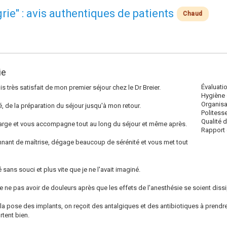
rie" : avis authentiques de patients
Chaud
ie
Évaluati
is très satisfait de mon premier séjour chez le Dr Breier.
Hygiène 
Organisa
é, de la préparation du séjour jusqu'à mon retour.
Politess
Qualité 
arge et vous accompagne tout au long du séjour et même après.
Rapport q
onnant de maîtrise, dégage beaucoup de sérénité et vous met tout
é sans souci et plus vite que je ne l'avait imaginé.
de ne pas avoir de douleurs après que les effets de l'anesthésie se soient diss
s la pose des implants, on reçoit des antalgiques et des antibiotiques à prendre l
rtent bien.