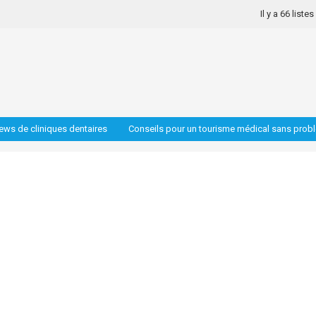
Il y a 66 liste
iews de cliniques dentaires
Conseils pour un tourisme médical sans prob