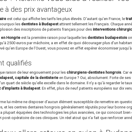
e à des prix avantageux
aire
est celui qui affiche les tarifs les plus élevés. D’autant qu’en France, le
tra
 pourquoi les
dentistes à Budapest
attirent tellement les Français. Chaque année
plosion des inscriptions de patients français pour des
interventions chirurgi
s en Hongrie
est la première raison pour laquelle les
dentistes budapestois
ont
u’à 2500 euros par mâchoire, a en effet de quoi décourager plus d’un habitant
levé qu’en Europe de l’Ouest, vous pouvez en effet espérer économiser jusqu’
 qualifiés
ique raison de leur engouement pour les
chirurgiens-dentistes hongrois
. Car 
dapest, capitale de la dentisterie
en Europe ? Oui, absolument. Forte de ses u
un quart de siècle qu’elle excelle dans le domaine. Il n’y a qu’à regarder le ta
t d’implants à Budapest
. En effet, plus de neuf patients européens sur dix v
affirme lui-même ne disposer d’aucun élément susceptible de remettre en questi
s, et les centres dentaires hongrois généralement réputés pour leur bonne organi
a plupart équipées des technologies les plus avancées, ce qui concourt bien év
ivi post-opératoire de ces cliniques. Un réel atout qui n’a fait que renforcer an