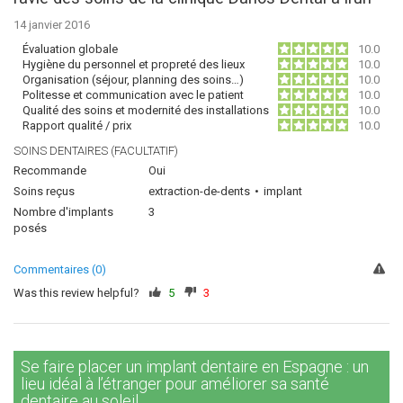
14 janvier 2016
Évaluation globale
10.0
Hygiène du personnel et propreté des lieux
10.0
Organisation (séjour, planning des soins…)
10.0
Politesse et communication avec le patient
10.0
Qualité des soins et modernité des installations
10.0
Rapport qualité / prix
10.0
SOINS DENTAIRES (FACULTATIF)
Recommande
Oui
Soins reçus
extraction-de-dents
implant
Nombre d'implants
3
posés
Commentaires (0)
Was this review helpful?
5
3
Se faire placer un implant dentaire en Espagne : un
lieu idéal à l’étranger pour améliorer sa santé
dentaire au soleil