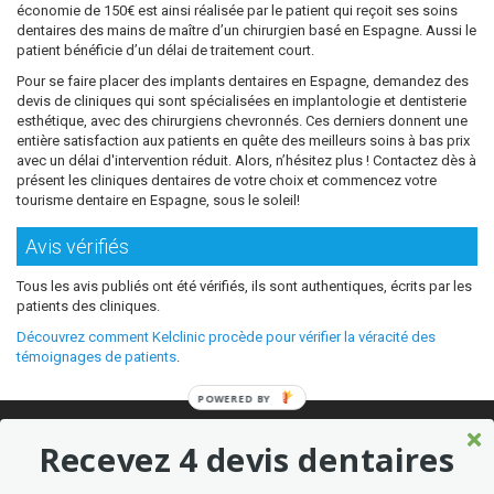
économie de 150€ est ainsi réalisée par le patient qui reçoit ses soins
dentaires des mains de maître d’un chirurgien basé en Espagne. Aussi le
patient bénéficie d’un délai de traitement court.
Pour se faire placer des implants dentaires en Espagne, demandez des
devis de cliniques qui sont spécialisées en implantologie et dentisterie
esthétique, avec des chirurgiens chevronnés. Ces derniers donnent une
entière satisfaction aux patients en quête des meilleurs soins à bas prix
avec un délai d'intervention réduit. Alors, n’hésitez plus ! Contactez dès à
présent les cliniques dentaires de votre choix et commencez votre
tourisme dentaire en Espagne, sous le soleil!
Avis vérifiés
Tous les avis publiés ont été vérifiés, ils sont authentiques, écrits par les
patients des cliniques.
Découvrez comment Kelclinic procède pour vérifier la véracité des
témoignages de patients
.
POWERED BY
© 2026 Où refaire ses dents moins cher sans sacrifier la qualité ?
Recevez 4 devis dentaires
Meilleures cliniques dentaires à l’étranger
Marketing kelclinic