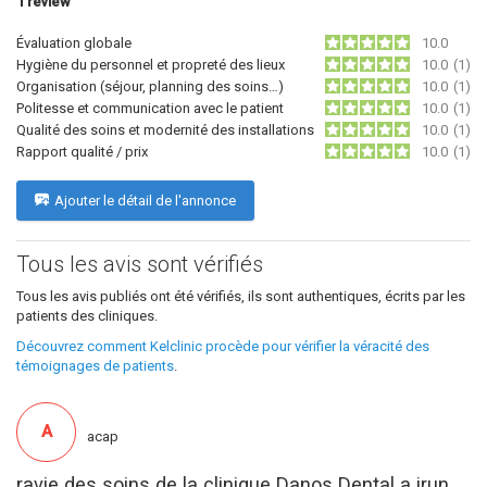
1
review
Évaluation globale
10.0
Hygiène du personnel et propreté des lieux
10.0
(1)
Organisation (séjour, planning des soins…)
10.0
(1)
Politesse et communication avec le patient
10.0
(1)
Qualité des soins et modernité des installations
10.0
(1)
Rapport qualité / prix
10.0
(1)
Ajouter le détail de l'annonce
Tous les avis sont vérifiés
Tous les avis publiés ont été vérifiés, ils sont authentiques, écrits par les
patients des cliniques.
Découvrez comment Kelclinic procède pour vérifier la véracité des
témoignages de patients
.
A
acap
ravie des soins de la clinique Danos Dental a irun