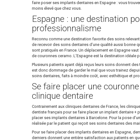
faire poser ses implants dentaires en Espagne : vous trouver
moins élevé que chez vous.
Espagne : une destination pou
professionnalisme
Reconnu comme une destination favorite des soins relevant de
de recevoir des soins dentaires d’une qualité aussi bonne que
sont pratiqués en France. Un déplacement en Espagne vaut la
de couronnes ceramo. L’Espagne est la destination idéale po
Plusieurs patients ayant déjà reçus leurs soins donnent des t
est donc dommage de garder le mal que vous trainez depuis d
soins dentaires, faits à moindre coût, avec esthétique et p
Se faire placer une couronn
clinique dentaire
Contrairement aux cliniques dentaires de France, les cliniqu
dentiste français pour se faire placer un implant dentaire +
placer ses implants dentaires à Barcelone. Pour la pose d’u
réalisée par le patient qui reçoit ses soins dentaires des ma
Pour se faire placer des implants dentaires en Espagne, dem
derniers donnent une entière satisfaction aux patients en quê