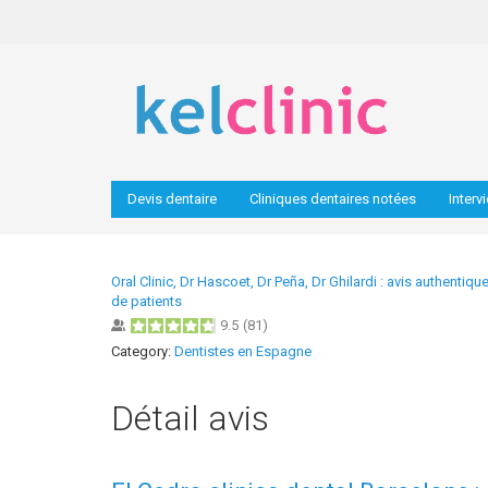
Devis dentaire
Cliniques dentaires notées
Interv
Oral Clinic, Dr Hascoet, Dr Peña, Dr Ghilardi : avis authentiqu
de patients
9.5
(
81
)
Category:
Dentistes en Espagne
Détail avis