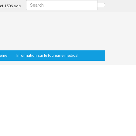
s et 1506 avis.
Search
lème
Information sur le tourisme médical