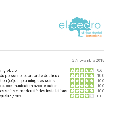
27 novembre 2015
on globale
9.6
du personnel et propreté des lieux
10.0
tion (séjour, planning des soins…)
10.0
e et communication avec le patient
10.0
des soins et modernité des installations
10.0
ualité / prix
8.0