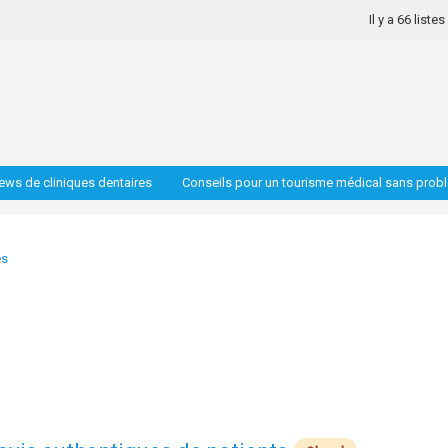
Il y a 66 liste
iews de cliniques dentaires
Conseils pour un tourisme médical sans prob
es