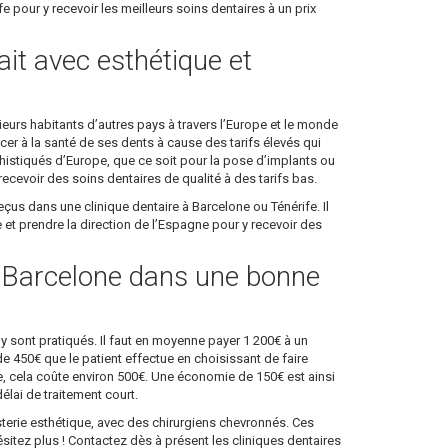
 pour y recevoir les meilleurs soins dentaires à un prix
ait avec esthétique et
eurs habitants d’autres pays à travers l’Europe et le monde
cer à la santé de ses dents à cause des tarifs élevés qui
histiqués d’Europe, que ce soit pour la pose d’implants ou
cevoir des soins dentaires de qualité à des tarifs bas.
eçus dans une clinique dentaire à Barcelone ou Ténérife. Il
et prendre la direction de l’Espagne pour y recevoir des
à Barcelone dans une bonne
y sont pratiqués. Il faut en moyenne payer 1 200€ à un
de 450€ que le patient effectue en choisissant de faire
e, cela coûte environ 500€. Une économie de 150€ est ainsi
élai de traitement court.
terie esthétique, avec des chirurgiens chevronnés. Ces
ésitez plus ! Contactez dès à présent les cliniques dentaires