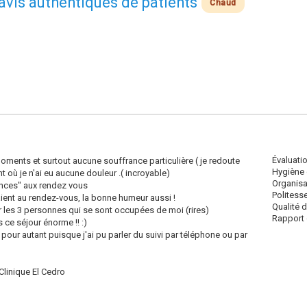
 avis authentiques de patients
Chaud
Évaluati
ments et surtout aucune souffrance particulière ( je redoute
Hygiène 
t où je n'ai eu aucune douleur .( incroyable)
Organisa
ances" aux rendez vous
Politess
taient au rendez-vous, la bonne humeur aussi !
Qualité 
r les 3 personnes qui se sont occupées de moi (rires)
Rapport q
 ce séjour énorme !! :)
pour autant puisque j'ai pu parler du suivi par téléphone ou par
linique El Cedro