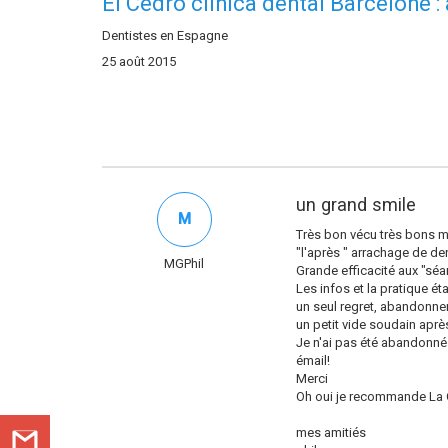
El Cedro clinica dental Barcelone :
Dentistes en Espagne
25 août 2015
un grand smile
M
Très bon vécu très bons mo
"l'après " arrachage de den
MGPhil
Grande efficacité aux "sé
Les infos et la pratique é
un seul regret, abandonne
un petit vide soudain après
Je n'ai pas été abandonné 
émail!
Merci
Oh oui je recommande La C
mes amitiés