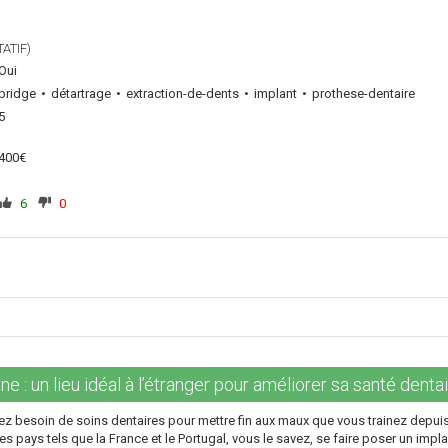
ATIF)
Oui
bridge
détartrage
extraction-de-dents
implant
prothese-dentaire
5
400€
6
0
e : un lieu idéal à l’étranger pour améliorer sa santé dentai
z besoin de soins dentaires pour mettre fin aux maux que vous trainez depuis
s pays tels que la France et le Portugal, vous le savez, se faire poser un impla