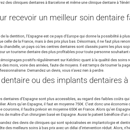
ez des cliniques dentaires à Barcelone et même une clinique dentaire à Ténérife
r recevoir un meilleur soin dentaire f
 la dentition, l’Espagne est ce pays d’Europe qui donne la possibilité à plusi
 celle de la France, mais à des prix plus bas. Désormais, il ne faut plus renon
 chandelle, un pays où les centres dentaires sont classés parmi les plus sop
ur un tourisme dentaire des plus profitables pour toute personne souhaitant re
émoignages positifs régulièrement sur Kelclinic quant à la qualité des soins r
es mois, voire des années, faute de moyens. Il est temps de tourner la page 
rofessionnalisme. Demandez un devis, vous n'avez rien à perdre.
e dentaire ou des implants dentaires 
es dentaires d’Espagne sont plus accessibles, au regard des faibles coûts qui 
 pilier. Alors qu’en Espagne, il faut en moyenne 750€. C’est donc une économie 
ne couronne, il faudra prévoir en moyenne 650€ en France. Alors qu’en Espagn
ins de maître d’un chirurgien basé en Espagne. Aussi le patient bénéficie d’un d
andez des devis de cliniques qui sont spécialisées en implantologie et dentis
te des meilleurs soins à bas prix avec un délai d'intervention réduit. Alors, n’h