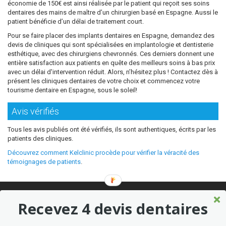
économie de 150€ est ainsi réalisée par le patient qui reçoit ses soins
dentaires des mains de maître d’un chirurgien basé en Espagne. Aussi le
patient bénéficie d’un délai de traitement court.
Pour se faire placer des implants dentaires en Espagne, demandez des
devis de cliniques qui sont spécialisées en implantologie et dentisterie
esthétique, avec des chirurgiens chevronnés. Ces derniers donnent une
entière satisfaction aux patients en quête des meilleurs soins à bas prix
avec un délai d'intervention réduit. Alors, n’hésitez plus ! Contactez dès à
présent les cliniques dentaires de votre choix et commencez votre
tourisme dentaire en Espagne, sous le soleil!
Avis vérifiés
Tous les avis publiés ont été vérifiés, ils sont authentiques, écrits par les
patients des cliniques.
Découvrez comment Kelclinic procède pour vérifier la véracité des
témoignages de patients
.
© 2026 Où refaire ses dents moins cher sans sacrifier la qualité ?
Recevez 4 devis dentaires
Meilleures cliniques dentaires à l’étranger
Marketing kelclinic