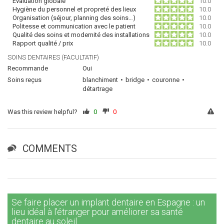
Évaluation globale
10.0
Hygiène du personnel et propreté des lieux
10.0
Organisation (séjour, planning des soins…)
10.0
Politesse et communication avec le patient
10.0
Qualité des soins et modernité des installations
10.0
Rapport qualité / prix
10.0
SOINS DENTAIRES (FACULTATIF)
Recommande
Oui
Soins reçus
blanchiment
bridge
couronne
détartrage
Was this review helpful?
0
0
COMMENTS
Se faire placer un implant dentaire en Espagne : un
lieu idéal à l’étranger pour améliorer sa santé
dentaire au soleil