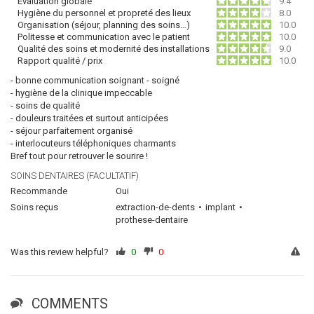
Évaluation globale
9.4
Hygiène du personnel et propreté des lieux
8.0
Organisation (séjour, planning des soins…)
10.0
Politesse et communication avec le patient
10.0
Qualité des soins et modernité des installations
9.0
Rapport qualité / prix
10.0
- bonne communication soignant - soigné
- hygiène de la clinique impeccable
- soins de qualité
- douleurs traitées et surtout anticipées
- séjour parfaitement organisé
- interlocuteurs téléphoniques charmants
Bref tout pour retrouver le sourire !
SOINS DENTAIRES (FACULTATIF)
Recommande
Oui
Soins reçus
extraction-de-dents
implant
prothese-dentaire
Was this review helpful?
0
0
COMMENTS