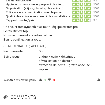
Évaluation globale
9.8
Hygiène du personnel et propreté des lieux
10.0
Organisation (séjour, planning des soins…)
10.0
Politesse et communication avec le patient
10.0
Qualité des soins et modernité des installations
10.0
Rapport qualité / prix
9.0
Un accueil très sympathique, toute l'équipe est très pro.
Le résultat est top.
Nous recommandons votre clinique.
Bonne continuation à vous.
SOINS DENTAIRES (FACULTATIF)
Recommande
Oui
Soins reçus
bridge
carie
détartrage
dévitalisation-de-dents
extraction-de-dents
greffe-osseuse
implant
Was this review helpful?
0
0
COMMENTS