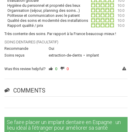
Évaluation globale
10.0
Hygiène du personnel et propreté des lieux
10.0
Organisation (séjour, planning des soins…)
10.0
Politesse et communication avec le patient
10.0
Qualité des soins et modernité des installations
10.0
Rapport qualité / prix
10.0
Très contente des soins. Par rapport à la France beaucoup mieux !
SOINS DENTAIRES (FACULTATIF)
Recommande
Oui
Soins reçus
extraction-de-dents
implant
Was this review helpful?
0
0
COMMENTS
Se faire placer un implant dentaire en Espagne : un
lieu idéal à l’étranger pour améliorer sa santé