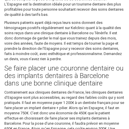
L’Espagne est la destination idéale pour un tourisme dentaire des plus
profitables pour toute personne souhaitant recevoir des soins dentaires
de qualité à des tarifs bas.
Plusieurs patients ayant déjà reçus leurs soins donnent des
témoignages positifs régulièrement sur Kelclinic quant à la qualité des
soins reçus dans une clinique dentaire à Barcelone ou Ténérife. Il est
donc dommage de garder le mal que vous trainez depuis des mois,
voire des années, faute de moyens. Il est temps de tourner la page et
prendre la direction de l’Espagne pour y recevoir des soins dentaires,
faits à moindre coût, avec esthétique et professionnalisme. Demandez
un devis, vous n'avez rien à perdre.
Se faire placer une couronne dentaire ou
des implants dentaires à Barcelone
dans une bonne clinique dentaire
Contrairement aux cliniques dentaires de France, les cliniques dentaires
d’Espagne sont plus accessibles, au regard des faibles coûts qui y sont
pratiqués. Il faut en moyenne payer 1 200€ à un dentiste français pour se
faire placer un implant dentaire + pilier. Alors qu’en Espagne, il faut en
moyenne 750€. C’est donc une économie de 450€ que le patient
effectue en choisissant de faire placer ses implants dentaires à
Barcelone. Pour la pose d’une couronne, il faudra prévoir en moyenne
650€ en France. Alors qu’en Espagne, cela coûte environ 500€. Une