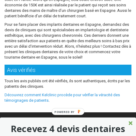
économie de 150€ est ainsi réalisée par le patient qui reçoit ses soins
dentaires des mains de maître d’un chirurgien basé en Espagne. Aussi le
patient bénéficie d’un délai de traitement court.
Pour se faire placer des implants dentaires en Espagne, demandez des
devis de cliniques qui sont spécialisées en implantologie et dentisterie
esthétique, avec des chirurgiens chevronnés. Ces derniers donnent une
entière satisfaction aux patients en quête des meilleurs soins à bas prix
avec un délai d'intervention réduit. Alors, n’hésitez plus ! Contactez dès à
présent les cliniques dentaires de votre choix et commencez votre
tourisme dentaire en Espagne, sous le soleil!
Avis vérifiés
Tous les avis publiés ont été vérifiés, ils sont authentiques, écrits par les
patients des cliniques.
Découvrez comment Kelclinic procède pour vérifier la véracité des
témoignages de patients
.
POWERED BY
© 2026 Où refaire ses dents moins cher sans sacrifier la qualité ?
Recevez 4 devis dentaires