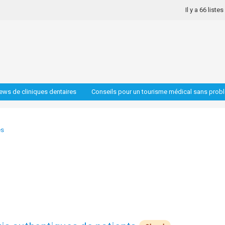
Il y a 66 liste
iews de cliniques dentaires
Conseils pour un tourisme médical sans prob
es