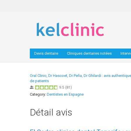
Devis dentaire
Cliniques dentaires notées
Interv
Oral Clinic, Dr Hascoet, Dr Peña, Dr Ghilardi : avis authentiqu
de patients
9.5
(
81
)
Category:
Dentistes en Espagne
Détail avis