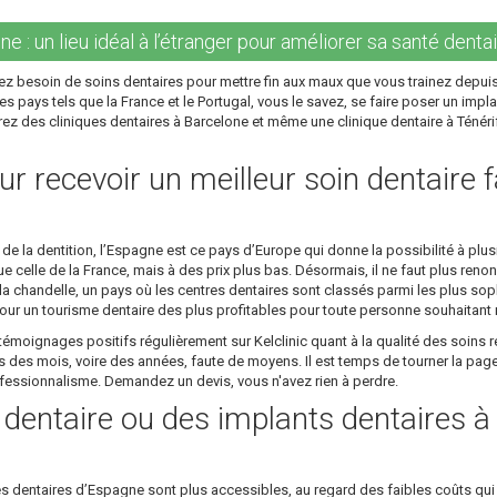
e : un lieu idéal à l’étranger pour améliorer sa santé dentai
z besoin de soins dentaires pour mettre fin aux maux que vous trainez depuis
s pays tels que la France et le Portugal, vous le savez, se faire poser un impla
ez des cliniques dentaires à Barcelone et même une clinique dentaire à Ténérife
r recevoir un meilleur soin dentaire f
 la dentition, l’Espagne est ce pays d’Europe qui donne la possibilité à plusi
 celle de la France, mais à des prix plus bas. Désormais, il ne faut plus renon
 chandelle, un pays où les centres dentaires sont classés parmi les plus sop
ur un tourisme dentaire des plus profitables pour toute personne souhaitant re
émoignages positifs régulièrement sur Kelclinic quant à la qualité des soins r
es mois, voire des années, faute de moyens. Il est temps de tourner la page 
rofessionnalisme. Demandez un devis, vous n'avez rien à perdre.
e dentaire ou des implants dentaires 
es dentaires d’Espagne sont plus accessibles, au regard des faibles coûts qui 