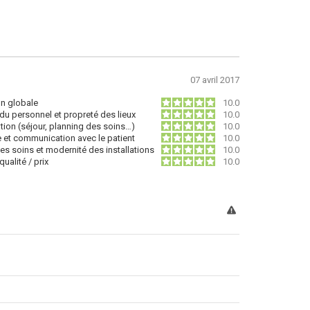
07 avril 2017
on globale
10.0
du personnel et propreté des lieux
10.0
tion (séjour, planning des soins…)
10.0
e et communication avec le patient
10.0
des soins et modernité des installations
10.0
ualité / prix
10.0