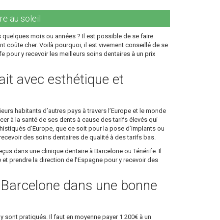
re au soleil
 quelques mois ou années ? Il est possible de se faire
nt coûte cher. Voilà pourquoi, il est vivement conseillé de se
 pour y recevoir les meilleurs soins dentaires à un prix
ait avec esthétique et
eurs habitants d’autres pays à travers l’Europe et le monde
cer à la santé de ses dents à cause des tarifs élevés qui
histiqués d’Europe, que ce soit pour la pose d’implants ou
cevoir des soins dentaires de qualité à des tarifs bas.
eçus dans une clinique dentaire à Barcelone ou Ténérife. Il
et prendre la direction de l’Espagne pour y recevoir des
à Barcelone dans une bonne
y sont pratiqués. Il faut en moyenne payer 1 200€ à un