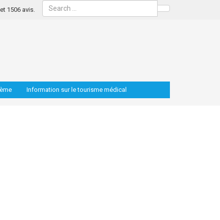
s et 1506 avis.
Search
lème
Information sur le tourisme médical