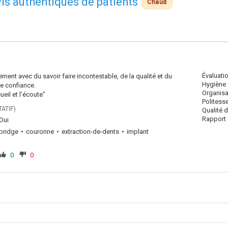
avis authentiques de patients
Chaud
Évaluati
ment avec du savoir faire incontestable, de la qualité et du
Hygiène 
e confiance.
Organisa
eil et l'écoute"
Politess
ATIF)
Qualité 
Rapport q
Oui
bridge
couronne
extraction-de-dents
implant
0
0