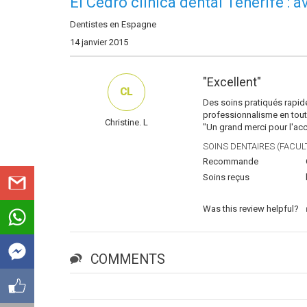
El Cedro clinica dental Tenerife : 
Dentistes en Espagne
14 janvier 2015
"Excellent"
CL
Des soins pratiqués rapide
professionnalisme en tout
Christine. L
"Un grand merci pour l'accu
SOINS DENTAIRES (FACULT
Recommande
Soins reçus
Was this review helpful?
COMMENTS