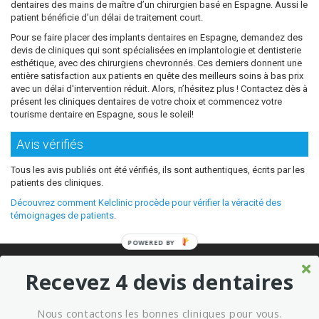
dentaires des mains de maître d’un chirurgien basé en Espagne. Aussi le
patient bénéficie d’un délai de traitement court.
Pour se faire placer des implants dentaires en Espagne, demandez des
devis de cliniques qui sont spécialisées en implantologie et dentisterie
esthétique, avec des chirurgiens chevronnés. Ces derniers donnent une
entière satisfaction aux patients en quête des meilleurs soins à bas prix
avec un délai d'intervention réduit. Alors, n’hésitez plus ! Contactez dès à
présent les cliniques dentaires de votre choix et commencez votre
tourisme dentaire en Espagne, sous le soleil!
Avis vérifiés
Tous les avis publiés ont été vérifiés, ils sont authentiques, écrits par les
patients des cliniques.
Découvrez comment Kelclinic procède pour vérifier la véracité des
témoignages de patients
.
POWERED BY
© 2026 Où refaire ses dents moins cher sans sacrifier la qualité ?
Recevez 4 devis dentaires
Meilleures cliniques dentaires à l’étranger
Marketing kelclinic
Nous contactons les bonnes cliniques pour vous.