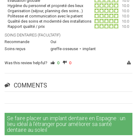
Évaluation globale
10.0
Hygiène du personnel et propreté des lieux
10.0
Organisation (séjour, planning des soins…)
10.0
Politesse et communication avec le patient
10.0
Qualité des soins et modernité des installations
10.0
Rapport qualité / prix
10.0
SOINS DENTAIRES (FACULTATIF)
Recommande
Oui
Soins reçus
greffe-osseuse
implant
Was this review helpful?
0
0
COMMENTS
Se faire placer un implant dentaire en Espagne : un
lieu idéal à l’étranger pour améliorer sa santé
dentaire au soleil