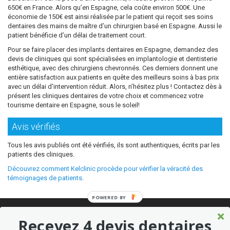
650€ en France. Alors qu’en Espagne, cela coûte environ 500€. Une
économie de 150€ est ainsi réalisée par le patient qui reçoit ses soins
dentaires des mains de maître d’un chirurgien basé en Espagne. Aussi le
patient bénéficie d’un délai de traitement court.
Pour se faire placer des implants dentaires en Espagne, demandez des
devis de cliniques qui sont spécialisées en implantologie et dentisterie
esthétique, avec des chirurgiens chevronnés. Ces derniers donnent une
entière satisfaction aux patients en quête des meilleurs soins à bas prix
avec un délai d'intervention réduit. Alors, n’hésitez plus ! Contactez dès à
présent les cliniques dentaires de votre choix et commencez votre
tourisme dentaire en Espagne, sous le soleil!
Avis vérifiés
Tous les avis publiés ont été vérifiés, ils sont authentiques, écrits par les
patients des cliniques.
Découvrez comment Kelclinic procède pour vérifier la véracité des
témoignages de patients
.
POWERED BY
© 2026 Où refaire ses dents moins cher sans sacrifier la qualité ?
Recevez 4 devis dentaires