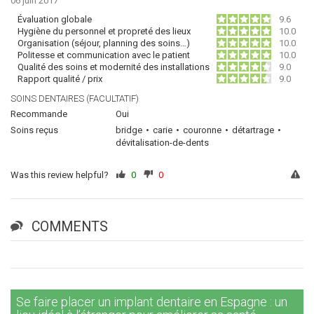
06 juin 2017
Évaluation globale
9.6
Hygiène du personnel et propreté des lieux
10.0
Organisation (séjour, planning des soins…)
10.0
Politesse et communication avec le patient
10.0
Qualité des soins et modernité des installations
9.0
Rapport qualité / prix
9.0
SOINS DENTAIRES (FACULTATIF)
Recommande
Oui
Soins reçus
bridge
carie
couronne
détartrage
dévitalisation-de-dents
Was this review helpful?
0
0
COMMENTS
Se faire placer un implant dentaire en Espagne : un