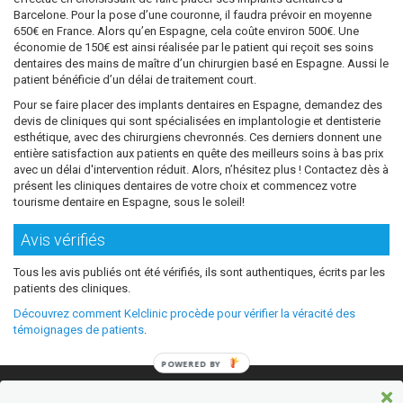
Barcelone. Pour la pose d’une couronne, il faudra prévoir en moyenne
650€ en France. Alors qu’en Espagne, cela coûte environ 500€. Une
économie de 150€ est ainsi réalisée par le patient qui reçoit ses soins
dentaires des mains de maître d’un chirurgien basé en Espagne. Aussi le
patient bénéficie d’un délai de traitement court.
Pour se faire placer des implants dentaires en Espagne, demandez des
devis de cliniques qui sont spécialisées en implantologie et dentisterie
esthétique, avec des chirurgiens chevronnés. Ces derniers donnent une
entière satisfaction aux patients en quête des meilleurs soins à bas prix
avec un délai d'intervention réduit. Alors, n’hésitez plus ! Contactez dès à
présent les cliniques dentaires de votre choix et commencez votre
tourisme dentaire en Espagne, sous le soleil!
Avis vérifiés
Tous les avis publiés ont été vérifiés, ils sont authentiques, écrits par les
patients des cliniques.
Découvrez comment Kelclinic procède pour vérifier la véracité des
témoignages de patients
.
POWERED BY
© 2026 Où refaire ses dents moins cher sans sacrifier la qualité ?