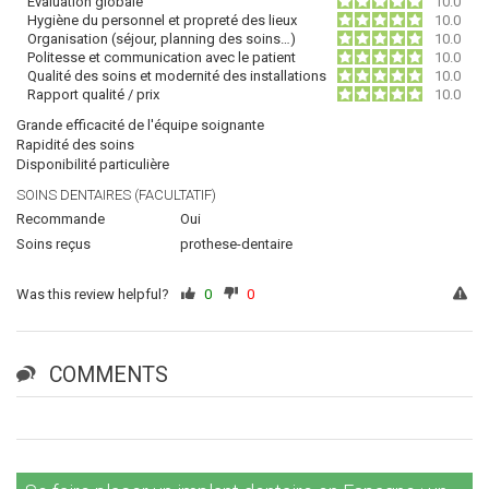
Évaluation globale
10.0
Hygiène du personnel et propreté des lieux
10.0
Organisation (séjour, planning des soins…)
10.0
Politesse et communication avec le patient
10.0
Qualité des soins et modernité des installations
10.0
Rapport qualité / prix
10.0
Grande efficacité de l'équipe soignante
Rapidité des soins
Disponibilité particulière
SOINS DENTAIRES (FACULTATIF)
Recommande
Oui
Soins reçus
prothese-dentaire
Was this review helpful?
0
0
COMMENTS