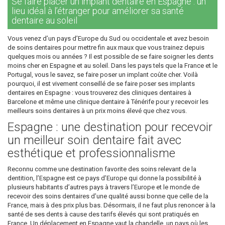
Se faire placer un implant dentaire en Espagne : un
lieu idéal à l’étranger pour améliorer sa santé
dentaire au soleil
Vous venez d’un pays d’Europe du Sud ou occidentale et avez besoin
de soins dentaires pour mettre fin aux maux que vous trainez depuis
quelques mois ou années ? Il est possible de se faire soigner les dents
moins cher en Espagne et au soleil. Dans les pays tels que la France et le
Portugal, vous le savez, se faire poser un implant coûte cher. Voilà
pourquoi, il est vivement conseillé de se faire poser ses implants
dentaires en Espagne : vous trouverez des cliniques dentaires à
Barcelone et même une clinique dentaire à Ténérife pour y recevoir les
meilleurs soins dentaires à un prix moins élevé que chez vous.
Espagne : une destination pour recevoir
un meilleur soin dentaire fait avec
esthétique et professionnalisme
Reconnu comme une destination favorite des soins relevant de la
dentition, l’Espagne est ce pays d’Europe qui donne la possibilité à
plusieurs habitants d’autres pays à travers l’Europe et le monde de
recevoir des soins dentaires d’une qualité aussi bonne que celle de la
France, mais à des prix plus bas. Désormais, il ne faut plus renoncer à la
santé de ses dents à cause des tarifs élevés qui sont pratiqués en
France. Un déplacement en Espagne vaut la chandelle, un pays où les