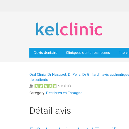
Devis dentaire
Cliniques dentaires notées
Interv
Oral Clinic, Dr Hascoet, Dr Peña, Dr Ghilardi : avis authentiqu
de patients
9.5
(
81
)
Category:
Dentistes en Espagne
Détail avis