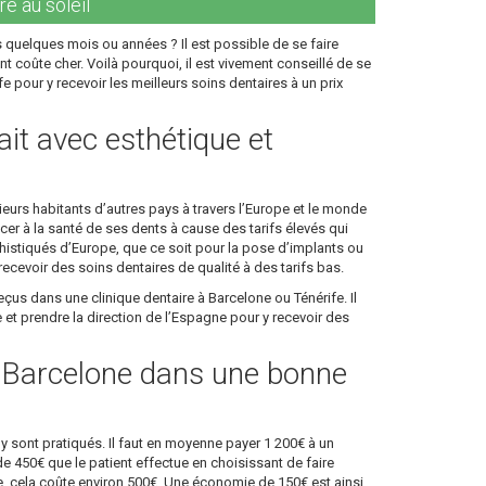
re au soleil
 quelques mois ou années ? Il est possible de se faire
nt coûte cher. Voilà pourquoi, il est vivement conseillé de se
 pour y recevoir les meilleurs soins dentaires à un prix
ait avec esthétique et
eurs habitants d’autres pays à travers l’Europe et le monde
cer à la santé de ses dents à cause des tarifs élevés qui
histiqués d’Europe, que ce soit pour la pose d’implants ou
cevoir des soins dentaires de qualité à des tarifs bas.
eçus dans une clinique dentaire à Barcelone ou Ténérife. Il
et prendre la direction de l’Espagne pour y recevoir des
à Barcelone dans une bonne
y sont pratiqués. Il faut en moyenne payer 1 200€ à un
de 450€ que le patient effectue en choisissant de faire
e, cela coûte environ 500€. Une économie de 150€ est ainsi