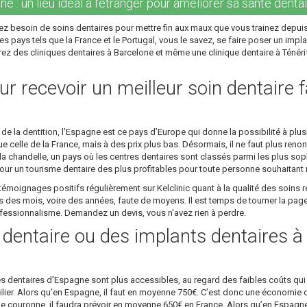
e : un lieu idéal à l’étranger pour améliorer sa santé dentai
z besoin de soins dentaires pour mettre fin aux maux que vous trainez depuis
s pays tels que la France et le Portugal, vous le savez, se faire poser un impla
ez des cliniques dentaires à Barcelone et même une clinique dentaire à Ténérife
r recevoir un meilleur soin dentaire f
 la dentition, l’Espagne est ce pays d’Europe qui donne la possibilité à plusi
 celle de la France, mais à des prix plus bas. Désormais, il ne faut plus renon
 chandelle, un pays où les centres dentaires sont classés parmi les plus sop
ur un tourisme dentaire des plus profitables pour toute personne souhaitant re
émoignages positifs régulièrement sur Kelclinic quant à la qualité des soins r
es mois, voire des années, faute de moyens. Il est temps de tourner la page 
rofessionnalisme. Demandez un devis, vous n'avez rien à perdre.
e dentaire ou des implants dentaires 
es dentaires d’Espagne sont plus accessibles, au regard des faibles coûts qui 
 pilier. Alors qu’en Espagne, il faut en moyenne 750€. C’est donc une économie 
ne couronne, il faudra prévoir en moyenne 650€ en France. Alors qu’en Espagn