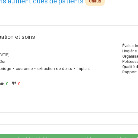
avis authentiques de patients
Chaud
ation et soins
Évaluati
Hygiène 
ATIF)
Organisa
Oui
Politess
Qualité 
bridge
couronne
extraction-de-dents
implant
Rapport q
0
0