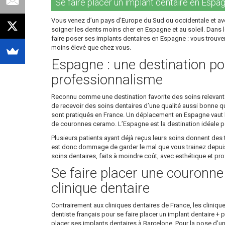
Se faire placer un implant dentaire en Espagn
Vous venez d’un pays d’Europe du Sud ou occidentale et ave
soigner les dents moins cher en Espagne et au soleil. Dans le
faire poser ses implants dentaires en Espagne : vous trouver
moins élevé que chez vous.
Espagne : une destination pou
professionnalisme
Reconnu comme une destination favorite des soins relevant de
de recevoir des soins dentaires d’une qualité aussi bonne que
sont pratiqués en France. Un déplacement en Espagne vaut la
de couronnes ceramo. L’Espagne est la destination idéale po
Plusieurs patients ayant déjà reçus leurs soins donnent des t
est donc dommage de garder le mal que vous trainez depuis d
soins dentaires, faits à moindre coût, avec esthétique et p
Se faire placer une couronn
clinique dentaire
Contrairement aux cliniques dentaires de France, les cliniqu
dentiste français pour se faire placer un implant dentaire +
placer ses implants dentaires à Barcelone. Pour la pose d’u