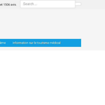
s et 1506 avis.
Search
lème
Information sur le tourisme médical