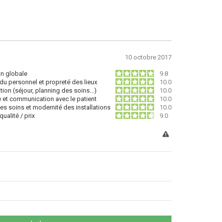
10 octobre 2017
on globale
9.8
du personnel et propreté des lieux
10.0
tion (séjour, planning des soins…)
10.0
e et communication avec le patient
10.0
des soins et modernité des installations
10.0
ualité / prix
9.0