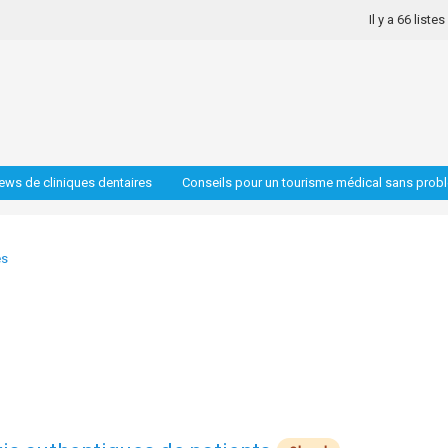
Il y a 66 liste
iews de cliniques dentaires
Conseils pour un tourisme médical sans prob
es