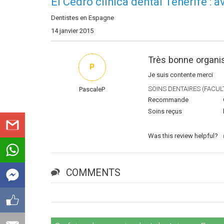
El Cedro clinica dental Tenerife : 
Dentistes en Espagne
14 janvier 2015
Très bonne organis
P
Je suis contente merci
SOINS DENTAIRES (FACULT
PascaleP
Recommande
Soins reçus
Was this review helpful?
COMMENTS