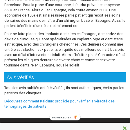
Barcelone. Pour la pose d’une couronne, il faudra prévoir en moyenne
650€ en France. Alors qu’en Espagne, cela coûte environ 500€. Une
économie de 150€ est ainsi réalisée par le patient qui reçoit ses soins
dentaires des mains de maître d’un chirurgien basé en Espagne. Aussi le
patient bénéficie d’un délai de traitement court.
Pour se faire placer des implants dentaires en Espagne, demandez des
devis de cliniques qui sont spécialisées en implantologie et dentisterie
esthétique, avec des chirurgiens chevronnés. Ces derniers donnent une
entière satisfaction aux patients en quête des meilleurs soins à bas prix
avec un délai d'intervention réduit. Alors, n’hésitez plus ! Contactez dès à
présent les cliniques dentaires de votre choix et commencez votre
tourisme dentaire en Espagne, sous le soleil!
Avis vérifiés
Tous les avis publiés ont été vérifiés, ils sont authentiques, écrits par les
patients des cliniques.
Découvrez comment Kelclinic procède pour vérifier la véracité des
témoignages de patients
.
POWERED BY
© 2026 Où refaire ses dents moins cher sans sacrifier la qualité ?