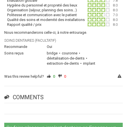
Évaluation globale
7.8
Hygiène du personnel et propreté des lieux
8.0
Organisation (séjour, planning des soins…)
8.0
Politesse et communication avec le patient
7.0
Qualité des soins et modernité des installations
8.0
Rapport qualité / prix
8.0
Nous recommanderons celle-ci, à notre entourage.
SOINS DENTAIRES (FACULTATIF)
Recommande
Oui
Soins reçus
bridge
couronne
dévitalisation-de-dents
extraction-de-dents
implant
Was this review helpful?
0
0
COMMENTS