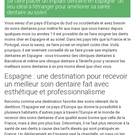
Se faire placer un implant dentaire en Espagne : un
lieu idéal à l’étranger pour améliorer sa santé
dentaire au soleil
Vous venez d’un pays d’Europe du Sud ou occidentale et avez besoin
de soins dentaires pour mettre fin aux maux que vous trainez depuis
quelques mois ou années ? Il est possible de se faire soigner les dents
moins cher en Espagne et au soleil. Dans les pays tels que la France et le
Portugal, vous le savez, se faire poser un implant coûte cher. Voilà
pourquoi, il est vivement conseillé de se faire poser ses implants
dentaires en Espagne : vous trouverez des cliniques dentaires à
Barcelone et même une clinique dentaire à Ténérife pour y recevoir les
meilleurs soins dentaires à un prix moins élevé que chez vous.
Espagne : une destination pour recevoir
un meilleur soin dentaire fait avec
esthétique et professionnalisme
Reconnu comme une destination favorite des soins relevant de la
dentition, l’Espagne est ce pays d’Europe qui donne la possibilité à
plusieurs habitants d’autres pays à travers l’Europe et le monde de
recevoir des soins dentaires d’une qualité aussi bonne que celle de la
France, mais à des prix plus bas. Désormais, il ne faut plus renoncer à la
santé de ses dents à cause des tarifs élevés qui sont pratiqués en
France. Un déplacement en Espagne vaut la chandelle, un pays où les