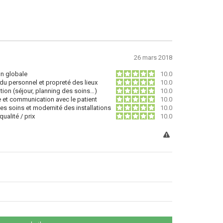
26 mars 2018
on globale
10.0
du personnel et propreté des lieux
10.0
tion (séjour, planning des soins…)
10.0
e et communication avec le patient
10.0
des soins et modernité des installations
10.0
ualité / prix
10.0