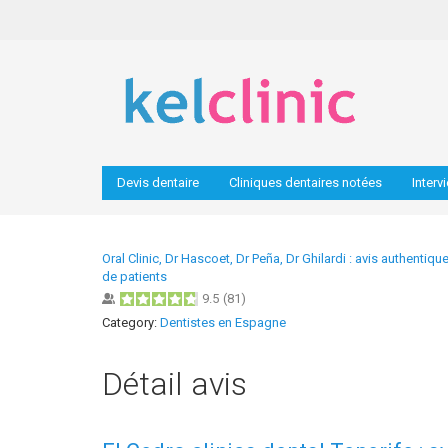
Devis dentaire
Cliniques dentaires notées
Interv
Oral Clinic, Dr Hascoet, Dr Peña, Dr Ghilardi : avis authentiqu
de patients
9.5
(
81
)
Category:
Dentistes en Espagne
Détail avis