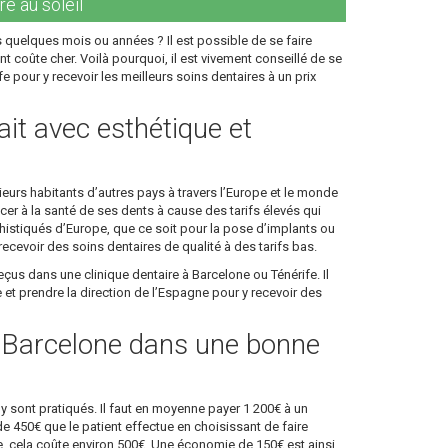
re au soleil
 quelques mois ou années ? Il est possible de se faire
nt coûte cher. Voilà pourquoi, il est vivement conseillé de se
 pour y recevoir les meilleurs soins dentaires à un prix
ait avec esthétique et
eurs habitants d’autres pays à travers l’Europe et le monde
cer à la santé de ses dents à cause des tarifs élevés qui
histiqués d’Europe, que ce soit pour la pose d’implants ou
cevoir des soins dentaires de qualité à des tarifs bas.
eçus dans une clinique dentaire à Barcelone ou Ténérife. Il
et prendre la direction de l’Espagne pour y recevoir des
à Barcelone dans une bonne
y sont pratiqués. Il faut en moyenne payer 1 200€ à un
de 450€ que le patient effectue en choisissant de faire
e, cela coûte environ 500€. Une économie de 150€ est ainsi