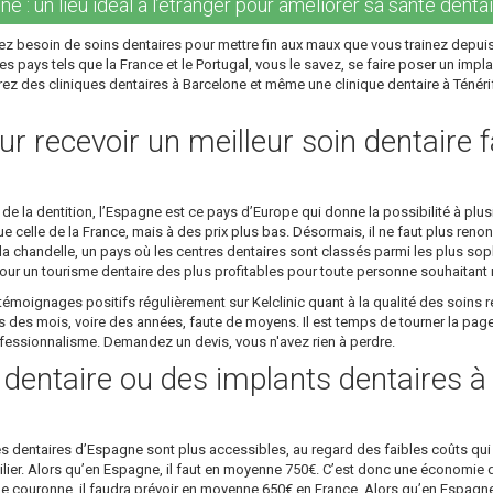
e : un lieu idéal à l’étranger pour améliorer sa santé dentai
z besoin de soins dentaires pour mettre fin aux maux que vous trainez depuis
s pays tels que la France et le Portugal, vous le savez, se faire poser un impla
ez des cliniques dentaires à Barcelone et même une clinique dentaire à Ténérife
r recevoir un meilleur soin dentaire f
 la dentition, l’Espagne est ce pays d’Europe qui donne la possibilité à plusi
 celle de la France, mais à des prix plus bas. Désormais, il ne faut plus renon
 chandelle, un pays où les centres dentaires sont classés parmi les plus sop
ur un tourisme dentaire des plus profitables pour toute personne souhaitant re
émoignages positifs régulièrement sur Kelclinic quant à la qualité des soins r
es mois, voire des années, faute de moyens. Il est temps de tourner la page 
rofessionnalisme. Demandez un devis, vous n'avez rien à perdre.
e dentaire ou des implants dentaires 
es dentaires d’Espagne sont plus accessibles, au regard des faibles coûts qui 
 pilier. Alors qu’en Espagne, il faut en moyenne 750€. C’est donc une économie 
ne couronne, il faudra prévoir en moyenne 650€ en France. Alors qu’en Espagn