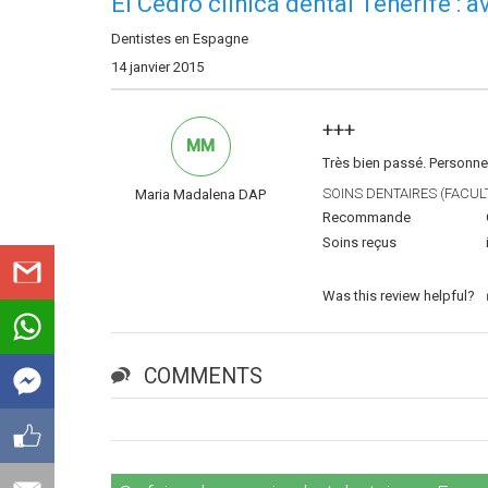
El Cedro clinica dental Tenerife : 
Dentistes en Espagne
14 janvier 2015
+++
MM
Très bien passé. Personne
SOINS DENTAIRES (FACULT
Maria Madalena DAP
Recommande
Soins reçus
Was this review helpful?
COMMENTS