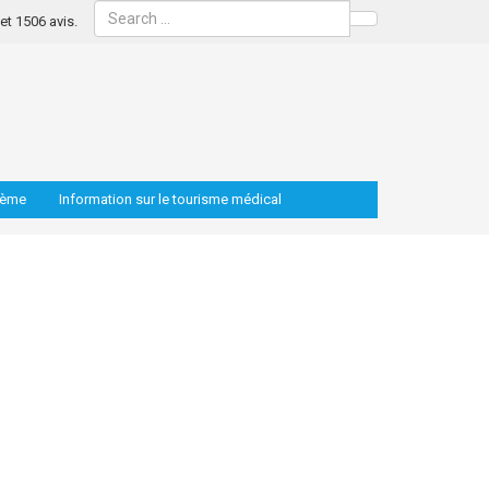
s et 1506 avis.
Search
lème
Information sur le tourisme médical