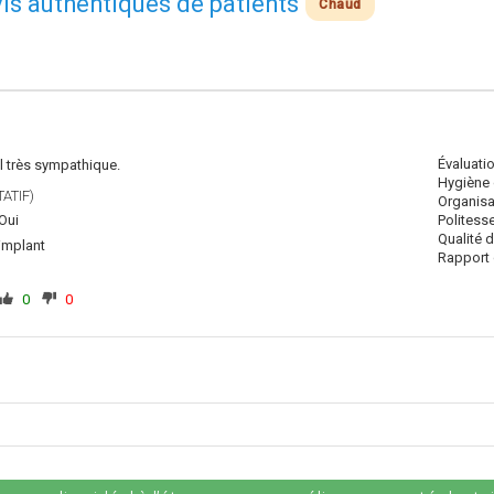
avis authentiques de patients
Chaud
Évaluati
l très sympathique.
Hygiène 
ATIF)
Organisa
Oui
Politess
Qualité 
implant
Rapport q
0
0