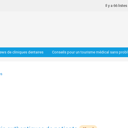
Il y a 66 liste
iews de cliniques dentaires
Conseils pour un tourisme médical sans prob
es