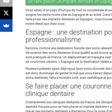
Se faire placer un implant dentaire en Espagn
Vous venez d’un pays d’Europe du Sud ou occidentale et ave
soigner les dents moins cher en Espagne et au soleil. Dans le
faire poser ses implants dentaires en Espagne : vous trouver
moins élevé que chez vous.
Espagne : une destination pou
professionnalisme
Reconnu comme une destination favorite des soins relevant de
de recevoir des soins dentaires d’une qualité aussi bonne que
sont pratiqués en France. Un déplacement en Espagne vaut la
de couronnes ceramo. L’Espagne est la destination idéale po
Plusieurs patients ayant déjà reçus leurs soins donnent des t
est donc dommage de garder le mal que vous trainez depuis d
soins dentaires, faits à moindre coût, avec esthétique et p
Se faire placer une couronn
clinique dentaire
Contrairement aux cliniques dentaires de France, les cliniqu
dentiste français pour se faire placer un implant dentaire +
placer ses implants dentaires à Barcelone. Pour la pose d’u