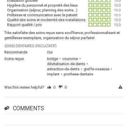
Évaluation globale
10.0
Hygiène du personnel et propreté des lieux
10.0
Organisation (séjour, planning des soins…)
10.0
Politesse et communication avec le patient
10.0
Qualité des soins et modernité des installations
10.0
Rapport qualité / prix
10.0
Très satisfaite des soins reçus sans souffrance, professionnalisant et
gentillesse exemplaire, organisation du séjour parfaite!
SOINS DENTAIRES (FACULTATIF)
Recommande
Oui
Soins reçus
bridge
couronne
dévitalisation-de-dents
extraction-de-dents
greffe-osseuse
implant
prothese-dentaire
Was this review helpful?
0
0
COMMENTS