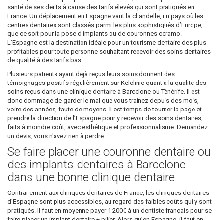
santé de ses dents à cause des tarifs élevés qui sont pratiqués en
France. Un déplacement en Espagne vaut la chandelle, un pays où les
centres dentaires sont classés parmi les plus sophistiqués d’Europe,
que ce soit pour la pose d’implants ou de couronnes ceramo.
L’Espagne est la destination idéale pour un tourisme dentaire des plus
profitables pour toute personne souhaitant recevoir des soins dentaires
de qualité à des tarifs bas.
Plusieurs patients ayant déjà reçus leurs soins donnent des
témoignages positifs régulièrement sur Kelclinic quant à la qualité des
soins reçus dans une clinique dentaire à Barcelone ou Ténérife. Il est
donc dommage de garder le mal que vous trainez depuis des mois,
voire des années, faute de moyens. Il est temps de tourner la page et
prendre la direction de l’Espagne pour y recevoir des soins dentaires,
faits à moindre coût, avec esthétique et professionnalisme. Demandez
un devis, vous n'avez rien à perdre.
Se faire placer une couronne dentaire ou
des implants dentaires à Barcelone
dans une bonne clinique dentaire
Contrairement aux cliniques dentaires de France, les cliniques dentaires
d’Espagne sont plus accessibles, au regard des faibles coûts qui y sont
pratiqués. Il faut en moyenne payer 1 200€ à un dentiste français pour se
faire placer un implant dentaire + pilier. Alors qu’en Espagne, il faut en