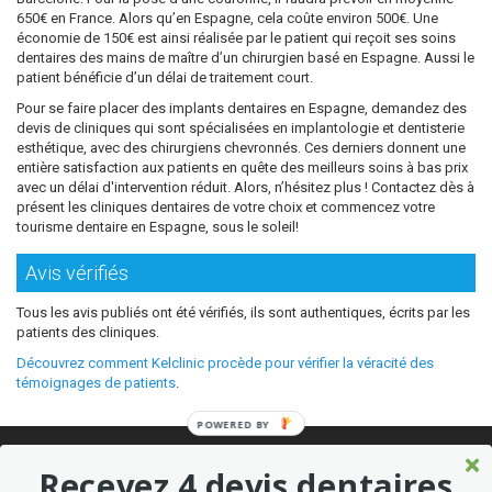
650€ en France. Alors qu’en Espagne, cela coûte environ 500€. Une
économie de 150€ est ainsi réalisée par le patient qui reçoit ses soins
dentaires des mains de maître d’un chirurgien basé en Espagne. Aussi le
patient bénéficie d’un délai de traitement court.
Pour se faire placer des implants dentaires en Espagne, demandez des
devis de cliniques qui sont spécialisées en implantologie et dentisterie
esthétique, avec des chirurgiens chevronnés. Ces derniers donnent une
entière satisfaction aux patients en quête des meilleurs soins à bas prix
avec un délai d'intervention réduit. Alors, n’hésitez plus ! Contactez dès à
présent les cliniques dentaires de votre choix et commencez votre
tourisme dentaire en Espagne, sous le soleil!
Avis vérifiés
Tous les avis publiés ont été vérifiés, ils sont authentiques, écrits par les
patients des cliniques.
Découvrez comment Kelclinic procède pour vérifier la véracité des
témoignages de patients
.
POWERED BY
© 2026 Où refaire ses dents moins cher sans sacrifier la qualité ?
Recevez 4 devis dentaires