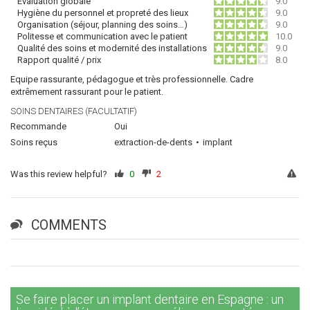
Évaluation globale
9.0
Hygiène du personnel et propreté des lieux
9.0
Organisation (séjour, planning des soins…)
9.0
Politesse et communication avec le patient
10.0
Qualité des soins et modernité des installations
9.0
Rapport qualité / prix
8.0
Equipe rassurante, pédagogue et très professionnelle. Cadre
extrêmement rassurant pour le patient.
SOINS DENTAIRES (FACULTATIF)
Recommande
Oui
Soins reçus
extraction-de-dents
implant
Was this review helpful?
0
2
COMMENTS
Se faire placer un implant dentaire en Espagne : un