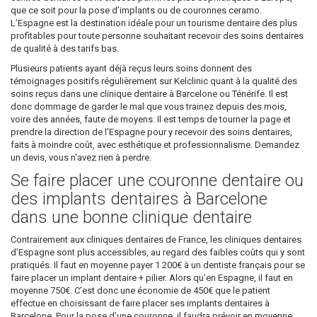
que ce soit pour la pose d’implants ou de couronnes ceramo.
L’Espagne est la destination idéale pour un tourisme dentaire des plus
profitables pour toute personne souhaitant recevoir des soins dentaires
de qualité à des tarifs bas.
Plusieurs patients ayant déjà reçus leurs soins donnent des
témoignages positifs régulièrement sur Kelclinic quant à la qualité des
soins reçus dans une clinique dentaire à Barcelone ou Ténérife. Il est
donc dommage de garder le mal que vous trainez depuis des mois,
voire des années, faute de moyens. Il est temps de tourner la page et
prendre la direction de l’Espagne pour y recevoir des soins dentaires,
faits à moindre coût, avec esthétique et professionnalisme. Demandez
un devis, vous n'avez rien à perdre.
Se faire placer une couronne dentaire ou
des implants dentaires à Barcelone
dans une bonne clinique dentaire
Contrairement aux cliniques dentaires de France, les cliniques dentaires
d’Espagne sont plus accessibles, au regard des faibles coûts qui y sont
pratiqués. Il faut en moyenne payer 1 200€ à un dentiste français pour se
faire placer un implant dentaire + pilier. Alors qu’en Espagne, il faut en
moyenne 750€. C’est donc une économie de 450€ que le patient
effectue en choisissant de faire placer ses implants dentaires à
Barcelone. Pour la pose d’une couronne, il faudra prévoir en moyenne