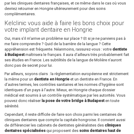
par les cliniques dentaires françaises, et ce même dans le cas où vous
devriez retourner en Hongrie ultérieurement pour des soins
complémentaires.
Kelclinic vous aide à faire les bons choix pour
votre implant dentaire en Hongrie
Oui, mais s’il m’arrive un problème sur place ? Et si je ne parviens pas à
me faire comprendre ? Quid de la barrière de la langue ? Cette
appréhension est fréquente. Néanmoins, rassurez-vous : votre
dentiste
à Budapest
maîtrisera le français. Il aura d’ailleurs très probablement fait
ses études en France. Les subtilités de la langue de Molière n’auront
donc pas de secret pour lui.
Par ailleurs, soyons clairs : la règlementation européenne est strictement
la même pour un
dentiste en Hongrie
et un dentiste en France. En
d’autres termes, les contrôles sanitaires et les normes d’hygiène sont
identiques d’un pays à l’autre. Mieux, en Hongrie chaque dossier
médical est soumis à un contrôle systématique par les autorités. Vous
pouvez donc réaliser
la pose de votre bridge à Budapest
en toute
sérénité.
Cependant, il reste difficile de faire son choix parmi les centaines de
cliniques dentaires que compte la capitale hongroise. Il convient aussi
de différencier les cabinets de dentistes généralistes des
cliniques
dentaires spécialisées
qui proposent des
soins dentaires haut de