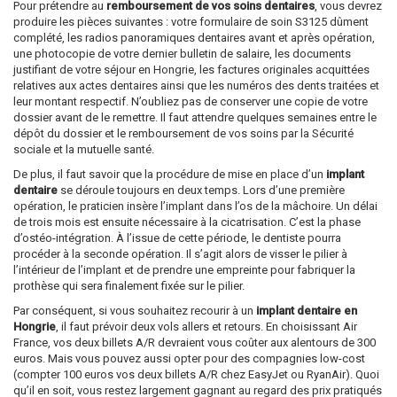
Pour prétendre au
remboursement de vos soins dentaires
, vous devrez
produire les pièces suivantes : votre formulaire de soin S3125 dûment
complété, les radios panoramiques dentaires avant et après opération,
une photocopie de votre dernier bulletin de salaire, les documents
justifiant de votre séjour en Hongrie, les factures originales acquittées
relatives aux actes dentaires ainsi que les numéros des dents traitées et
leur montant respectif. N’oubliez pas de conserver une copie de votre
dossier avant de le remettre. Il faut attendre quelques semaines entre le
dépôt du dossier et le remboursement de vos soins par la Sécurité
sociale et la mutuelle santé.
De plus, il faut savoir que la procédure de mise en place d’un
implant
dentaire
se déroule toujours en deux temps. Lors d’une première
opération, le praticien insère l’implant dans l’os de la mâchoire. Un délai
de trois mois est ensuite nécessaire à la cicatrisation. C’est la phase
d’ostéo-intégration. À l’issue de cette période, le dentiste pourra
procéder à la seconde opération. Il s’agit alors de visser le pilier à
l’intérieur de l’implant et de prendre une empreinte pour fabriquer la
prothèse qui sera finalement fixée sur le pilier.
Par conséquent, si vous souhaitez recourir à un
implant dentaire en
Hongrie
, il faut prévoir deux vols allers et retours. En choisissant Air
France, vos deux billets A/R devraient vous coûter aux alentours de 300
euros. Mais vous pouvez aussi opter pour des compagnies low-cost
(compter 100 euros vos deux billets A/R chez EasyJet ou RyanAir). Quoi
qu’il en soit, vous restez largement gagnant au regard des prix pratiqués