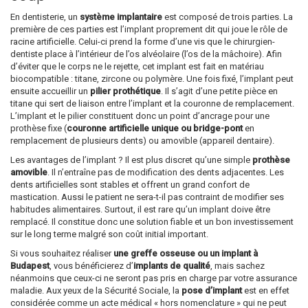
En dentisterie, un
système implantaire
est composé de trois parties. La
première de ces parties est l’implant proprement dit qui joue le rôle de
racine artificielle. Celui-ci prend la forme d’une vis que le chirurgien-
dentiste place à l’intérieur de l’os alvéolaire (l’os de la mâchoire). Afin
d’éviter que le corps ne le rejette, cet implant est fait en matériau
biocompatible : titane, zircone ou polymère. Une fois fixé, l’implant peut
ensuite accueillir un
pilier prothétique
. Il s’agit d’une petite pièce en
titane qui sert de liaison entre l’implant et la couronne de remplacement.
L’implant et le pilier constituent donc un point d’ancrage pour une
prothèse fixe (
couronne artificielle unique ou bridge-pont
en
remplacement de plusieurs dents) ou amovible (appareil dentaire).
Les avantages de l’implant ? Il est plus discret qu’une simple
prothèse
amovible
. Il n’entraîne pas de modification des dents adjacentes. Les
dents artificielles sont stables et offrent un grand confort de
mastication. Aussi le patient ne sera-t-il pas contraint de modifier ses
habitudes alimentaires. Surtout, il est rare qu’un implant doive être
remplacé. Il constitue donc une solution fiable et un bon investissement
sur le long terme malgré son coût initial important.
Si vous souhaitez réaliser
une greffe osseuse ou un implant à
Budapest
, vous bénéficierez d’
implants de qualité
, mais sachez
néanmoins que ceux-ci ne seront pas pris en charge par votre assurance
maladie. Aux yeux de la Sécurité Sociale, la
pose d’implant
est en effet
considérée comme un acte médical « hors nomenclature » qui ne peut