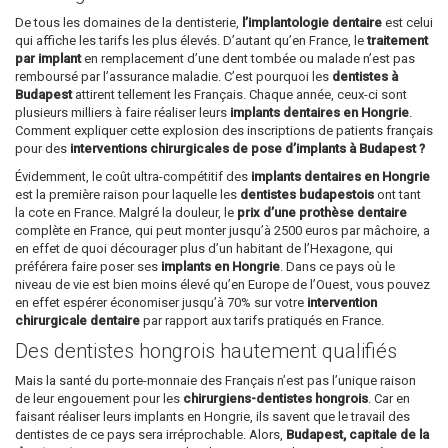
De tous les domaines de la dentisterie,
l’implantologie dentaire
est celui
qui affiche les tarifs les plus élevés. D’autant qu’en France, le
traitement
par implant
en remplacement d’une dent tombée ou malade n’est pas
remboursé par l’assurance maladie. C’est pourquoi les
dentistes à
Budapest
attirent tellement les Français. Chaque année, ceux-ci sont
plusieurs milliers à faire réaliser leurs
implants dentaires en Hongrie
.
Comment expliquer cette explosion des inscriptions de patients français
pour des
interventions chirurgicales de pose d’implants à Budapest ?
Évidemment, le coût ultra-compétitif des
implants dentaires en Hongrie
est la première raison pour laquelle les
dentistes budapestois
ont tant
la cote en France. Malgré la douleur, le
prix d’une prothèse dentaire
complète en France, qui peut monter jusqu’à 2500 euros par mâchoire, a
en effet de quoi décourager plus d’un habitant de l’Hexagone, qui
préférera faire poser ses
implants en Hongrie
. Dans ce pays où le
niveau de vie est bien moins élevé qu’en Europe de l’Ouest, vous pouvez
en effet espérer économiser jusqu’à 70% sur votre
intervention
chirurgicale dentaire
par rapport aux tarifs pratiqués en France.
Des dentistes hongrois hautement qualifiés
Mais la santé du porte-monnaie des Français n’est pas l’unique raison
de leur engouement pour les
chirurgiens-dentistes hongrois
. Car en
faisant réaliser leurs implants en Hongrie, ils savent que le travail des
dentistes de ce pays sera irréprochable. Alors,
Budapest, capitale de la