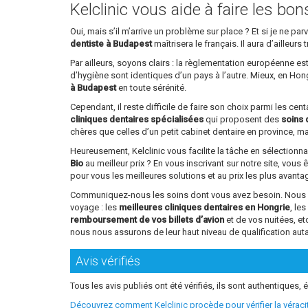
Kelclinic vous aide à faire les bo
Oui, mais s’il m’arrive un problème sur place ? Et si je ne 
dentiste à Budapest
maîtrisera le français. Il aura d’ailleu
Par ailleurs, soyons clairs : la règlementation européenne e
d’hygiène sont identiques d’un pays à l’autre. Mieux, en Ho
à Budapest
en toute sérénité.
Cependant, il reste difficile de faire son choix parmi les ce
cliniques dentaires spécialisées
qui proposent des
soins 
chères que celles d’un petit cabinet dentaire en province, mai
Heureusement, Kelclinic vous facilite la tâche en sélectionn
Bio
au meilleur prix ? En vous inscrivant sur notre site, vous 
pour vous les meilleures solutions et au prix les plus avant
Communiquez-nous les soins dont vous avez besoin. Nous vou
voyage : les
meilleures cliniques dentaires en Hongrie
, le
remboursement de vos billets d’avion
et de vos nuitées, e
nous nous assurons de leur haut niveau de qualification aut
Avis vérifiés
Tous les avis publiés ont été vérifiés, ils sont authentiques, é
Découvrez comment Kelclinic procède pour vérifier la vérac