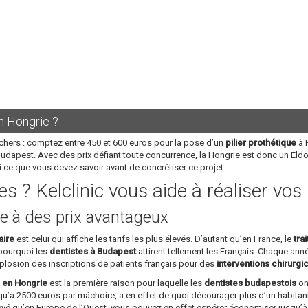
n Hongrie ?
chers : comptez entre 450 et 600 euros pour la pose d’un
pilier prothétique
à P
Budapest. Avec des prix défiant toute concurrence, la Hongrie est donc un Eld
i ce que vous devez savoir avant de concrétiser ce projet.
s ? Kelclinic vous aide à réaliser vo
e à des prix avantageux
aire
est celui qui affiche les tarifs les plus élevés. D’autant qu’en France, le
tra
 pourquoi les
dentistes à Budapest
attirent tellement les Français. Chaque année
plosion des inscriptions de patients français pour des
interventions chirurgi
s en Hongrie
est la première raison pour laquelle les
dentistes budapestois
ont
u’à 2500 euros par mâchoire, a en effet de quoi décourager plus d’un habitant
levé qu’en Europe de l’Ouest, vous pouvez en effet espérer économiser jusqu’