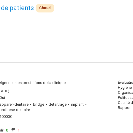
 de patients
Chaud
Évaluati
gner sur les prestations de la clinique.
Hygiène 
ATIF)
Organisa
Oui
Politess
Qualité 
appareil-dentaire
bridge
détartrage
implant
Rapport q
prothese-dentaire
10000€
0
1