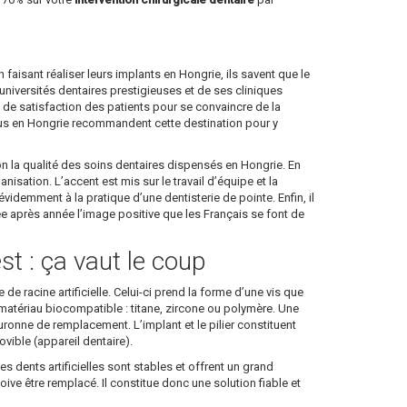
en faisant réaliser leurs implants en Hongrie, ils savent que le
niversités dentaires prestigieuses et de ses cliniques
ux de satisfaction des patients pour se convaincre de la
enus en Hongrie recommandent cette destination pour y
on la qualité des soins dentaires dispensés en Hongrie. En
sation. L’accent est mis sur le travail d’équipe et la
idemment à la pratique d’une dentisterie de pointe. Enfin, il
née après année l’image positive que les Français se font de
st : ça vaut le coup
de racine artificielle. Celui-ci prend la forme d’une vis que
 en matériau biocompatible : titane, zircone ou polymère. Une
 couronne de remplacement. L’implant et le pilier constituent
ible (appareil dentaire).
es dents artificielles sont stables et offrent un grand
doive être remplacé. Il constitue donc une solution fiable et