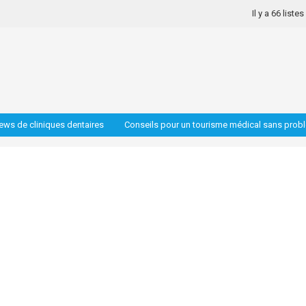
Il y a 66 liste
iews de cliniques dentaires
Conseils pour un tourisme médical sans prob