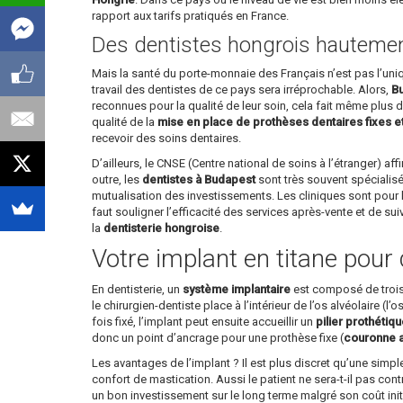
rapport aux tarifs pratiqués en France.
Des dentistes hongrois hautement
Mais la santé du porte-monnaie des Français n’est pas l’un
travail des dentistes de ce pays sera irréprochable. Alors,
Bu
reconnues pour la qualité de leur soin, cela fait même plus d’
qualité de la
mise en place de prothèses dentaires fixes e
recevoir des soins dentaires.
D’ailleurs, le CNSE (Centre national de soins à l’étranger) 
outre, les
dentistes à Budapest
sont très souvent spécialisé
mutualisation des investissements. Les cliniques sont pour l
faut souligner l’efficacité des services après-vente et de su
la
dentisterie hongroise
.
Votre implant en titane pour 
En dentisterie, un
système implantaire
est composé de trois p
le chirurgien-dentiste place à l’intérieur de l’os alvéolaire (l
fois fixé, l’implant peut ensuite accueillir un
pilier prothétiq
donc un point d’ancrage pour une prothèse fixe (
couronne ar
Les avantages de l’implant ? Il est plus discret qu’une simp
confort de mastication. Aussi le patient ne sera-t-il pas cont
un bon investissement sur le long terme malgré son coût init