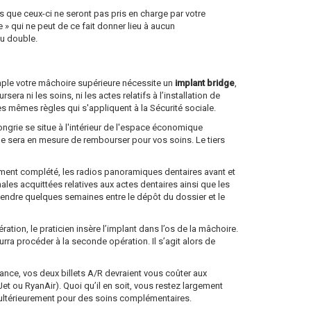
 que ceux-ci ne seront pas pris en charge par votre
 qui ne peut de ce fait donner lieu à aucun
au double.
emple votre mâchoire supérieure nécessite un
implant bridge
,
a ni les soins, ni les actes relatifs à l’installation de
es mêmes règles qui s'appliquent à la Sécurité sociale.
ongrie se situe à l'intérieur de l'espace économique
lle sera en mesure de rembourser pour vos soins. Le tiers
dûment complété, les radios panoramiques dentaires avant et
nales acquittées relatives aux actes dentaires ainsi que les
ttendre quelques semaines entre le dépôt du dossier et le
tion, le praticien insère l’implant dans l’os de la mâchoire.
ourra procéder à la seconde opération. Il s’agit alors de
 France, vos deux billets A/R devraient vous coûter aux
 ou RyanAir). Quoi qu’il en soit, vous restez largement
e ultérieurement pour des soins complémentaires.