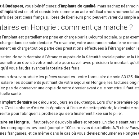
t à Budapest
, vous bénéficierez d’
implants de qualité
, mais sachez néanmoins
d’implant
est en effet considérée comme un acte médical « hors nomenclature »
ifs des praticiens français, libres de fixer leurs prix, peuvent varier du simple 
taires en Hongrie : comment ça marche ?
implant est partiellement prise en charge par la Sécurité sociale. Si par ex
 charge dans ce soin dentaire. En revanche, votre assurance maladie ne rembourser
lement en charge tout ou partie des prestations effectuées à l'étranger selon l
sation de soin dentaire à l'étranger auprès de la Sécurité sociale puisque la H
 soumettre un devis à votre mutuelle pour savoir avec précision le montant qu'e
'il vous faudra avancer la totalité des frais.
 vous devrez produire les pièces suivantes : votre formulaire de soin S3125 
salaire, les documents justifiant de votre séjour en Hongrie, les factures origi
iez pas de conserver une copie de votre dossier avant de le remettre. Il faut a
tuelle santé.
un
implant dentaire
se déroule toujours en deux temps. Lors d’une première opéra
on. C’est la phase d’ostéo-intégration. À l’issue de cette période, le dentiste p
preinte pour fabriquer la prothèse qui sera finalement fixée sur le pilier.
taire en Hongrie
, il faut prévoir deux vols allers et retours. En choisissant Air
des compagnies low-cost (compter 100 euros vos deux billets A/R chez EasyJet
aires françaises, et ce même dans le cas où vous devriez retourner en Hongri