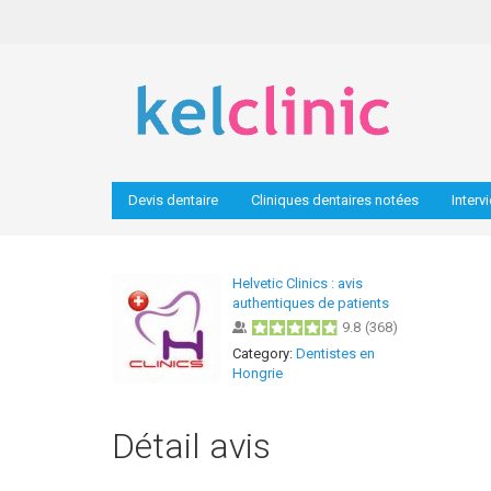
Devis dentaire
Cliniques dentaires notées
Interv
Helvetic Clinics : avis
authentiques de patients
9.8
(
368
)
Category:
Dentistes en
Hongrie
Détail avis