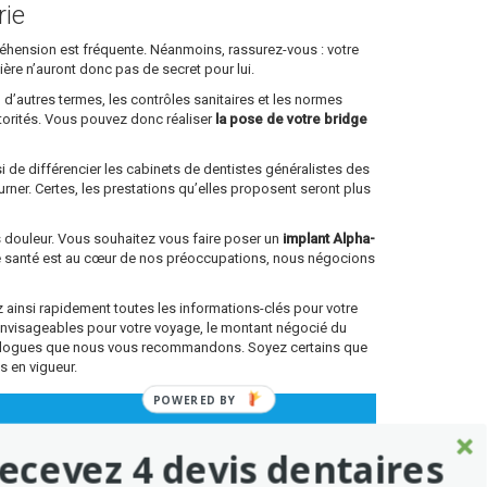
rie
ppréhension est fréquente. Néanmoins, rassurez-vous : votre
lière n’auront donc pas de secret pour lui.
 d’autres termes, les contrôles sanitaires et les normes
torités. Vous pouvez donc réaliser
la pose de votre bridge
si de différencier les cabinets de dentistes généralistes des
rner. Certes, les prestations qu’elles proposent seront plus
ns douleur. Vous souhaitez vous faire poser un
implant Alpha-
re santé est au cœur de nos préoccupations, nous négocions
ainsi rapidement toutes les informations-clés pour votre
envisageables pour votre voyage, le montant négocié du
antologues que nous vous recommandons. Soyez certains que
s en vigueur.
POWERED BY
ecevez 4 devis dentaires