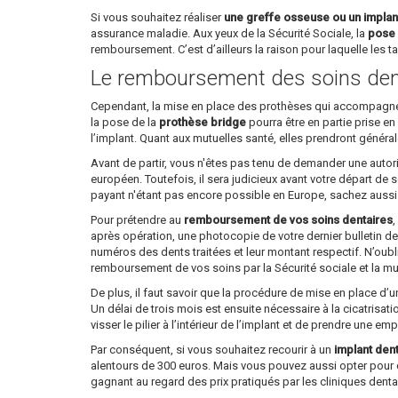
Si vous souhaitez réaliser
une greffe osseuse ou un implan
assurance maladie. Aux yeux de la Sécurité Sociale, la
pose 
remboursement. C’est d’ailleurs la raison pour laquelle les tar
Le remboursement des soins den
Cependant, la mise en place des prothèses qui accompagne l’
la pose de la
prothèse bridge
pourra être en partie prise en
l’implant. Quant aux mutuelles santé, elles prendront généra
Avant de partir, vous n'êtes pas tenu de demander une autori
européen. Toutefois, il sera judicieux avant votre départ de
payant n'étant pas encore possible en Europe, sachez aussi qu
Pour prétendre au
remboursement de vos soins dentaires
,
après opération, une photocopie de votre dernier bulletin de 
numéros des dents traitées et leur montant respectif. N’oubl
remboursement de vos soins par la Sécurité sociale et la mu
De plus, il faut savoir que la procédure de mise en place d’
Un délai de trois mois est ensuite nécessaire à la cicatrisati
visser le pilier à l’intérieur de l’implant et de prendre une em
Par conséquent, si vous souhaitez recourir à un
implant den
alentours de 300 euros. Mais vous pouvez aussi opter pour 
gagnant au regard des prix pratiqués par les cliniques dent