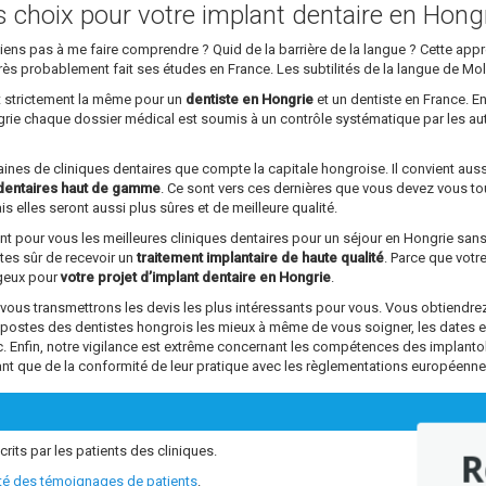
ns choix pour votre implant dentaire en Hong
parviens pas à me faire comprendre ? Quid de la barrière de la langue ? Cette a
rs très probablement fait ses études en France. Les subtilités de la langue de Mo
st strictement la même pour un
dentiste en Hongrie
et un dentiste en France. En
ngrie chaque dossier médical est soumis à un contrôle systématique par les au
ntaines de cliniques dentaires que compte la capitale hongroise. Il convient aus
dentaires haut de gamme
. Ce sont vers ces dernières que vous devez vous tou
s elles seront aussi plus sûres et de meilleure qualité.
ant pour vous les meilleures cliniques dentaires pour un séjour en Hongrie sa
êtes sûr de recevoir un
traitement implantaire de haute qualité
. Parce que vot
ageux pour
votre projet d’implant dentaire en Hongrie
.
s transmettrons les devis les plus intéressants pour vous. Vous obtiendrez 
s postes des dentistes hongrois les mieux à même de vous soigner, les dates 
tc. Enfin, notre vigilance est extrême concernant les compétences des impl
ant que de la conformité de leur pratique avec les règlementations européenne
crits par les patients des cliniques.
R
ité des témoignages de patients
.