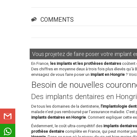
COMMENTS
Vous projetez de faire poser votre implant e
En France,
les implants et les prothèses dentaires
coûtent 
Des chiffres en moyenne deux à trois fois plus élevés qu’à 
envisagez de vous faire poser un
implant en Hongrie
? Voic
Besoin de nouvelles couronne
Des implants dentaires en Hongri
De tous les domaines de la dentisterie,
l’implantologie dent
malade n’est pas remboursé par l’assurance maladie. C’est
implants dentaires en Hongrie
. Comment expliquer cette ex
Évidemment, le coût ultra-compétitif des
implants dentaire
prothèse dentaire
complète en France, qui peut monter jusq
Hongrie
. Dans ce pays où le niveau de vie est bien moins é