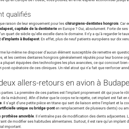
 qualifiés
ique raison de leur engouement pour les
chirurgiens-dentistes hongrois
. Car 
dapest, capitale de la dentisterie
en Europe ? Oui, absolument. Forte de ses u
un quart de siècle qu’elle excelle dans le domaine. Il n’y a qu’à regarder le ta
t d’implants à Budapest
. En effet, plus de neuf patients européens sur dix v
affirme lui-même ne disposer d’aucun élément susceptible de remettre en questi
s, et les centres dentaires hongrois généralement réputés pour leur bonne organi
a plupart équipées des technologies les plus avancées, ce qui concourt bien év
ivi post-opératoire de ces cliniques. Un réel atout qui n’a fait que renforcer an
deux allers-retours en avion à Budape
arties. La première de ces parties est l’implant proprement dit qui joue le rôle 
’os de la mâchoire). Afin d’éviter que le corps ne le rejette, cet implant est fait
ue
. Il s’agit d’une petite pièce en titane qui sert de liaison entre l’implant et la
tificielle unique ou bridge-pont
en remplacement de plusieurs dents) ou amov
le
prothèse amovible
. Il n’entraîne pas de modification des dents adjacentes. L
raint de modifier ses habitudes alimentaires. Surtout, il est rare qu’un implant 
ial important.