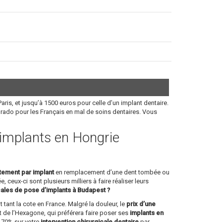
aris, et jusqu’à 1500 euros pour celle d’un implant dentaire.
orado pour les Français en mal de soins dentaires. Vous
s implants en Hongrie
itement par implant
en remplacement d’une dent tombée ou
, ceux-ci sont plusieurs milliers à faire réaliser leurs
cales de pose d’implants à Budapest ?
 tant la cote en France. Malgré la douleur, le
prix d’une
 de l’Hexagone, qui préférera faire poser ses
implants en
à 70% sur votre
intervention chirurgicale dentaire
par