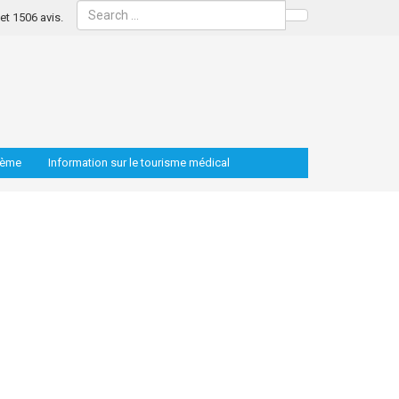
s et 1506 avis.
Search
lème
Information sur le tourisme médical