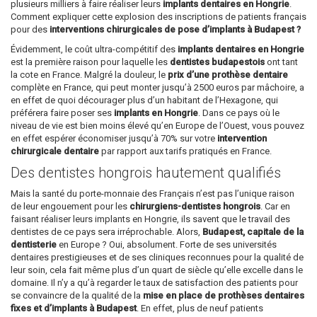
plusieurs milliers à faire réaliser leurs
implants dentaires en Hongrie
.
Comment expliquer cette explosion des inscriptions de patients français
pour des
interventions chirurgicales de pose d’implants à Budapest ?
Évidemment, le coût ultra-compétitif des
implants dentaires en Hongrie
est la première raison pour laquelle les
dentistes budapestois
ont tant
la cote en France. Malgré la douleur, le
prix d’une prothèse dentaire
complète en France, qui peut monter jusqu’à 2500 euros par mâchoire, a
en effet de quoi décourager plus d’un habitant de l’Hexagone, qui
préférera faire poser ses
implants en Hongrie
. Dans ce pays où le
niveau de vie est bien moins élevé qu’en Europe de l’Ouest, vous pouvez
en effet espérer économiser jusqu’à 70% sur votre
intervention
chirurgicale dentaire
par rapport aux tarifs pratiqués en France.
Des dentistes hongrois hautement qualifiés
Mais la santé du porte-monnaie des Français n’est pas l’unique raison
de leur engouement pour les
chirurgiens-dentistes hongrois
. Car en
faisant réaliser leurs implants en Hongrie, ils savent que le travail des
dentistes de ce pays sera irréprochable. Alors,
Budapest, capitale de la
dentisterie
en Europe ? Oui, absolument. Forte de ses universités
dentaires prestigieuses et de ses cliniques reconnues pour la qualité de
leur soin, cela fait même plus d’un quart de siècle qu’elle excelle dans le
domaine. Il n’y a qu’à regarder le taux de satisfaction des patients pour
se convaincre de la qualité de la
mise en place de prothèses dentaires
fixes et d’implants à Budapest
. En effet, plus de neuf patients