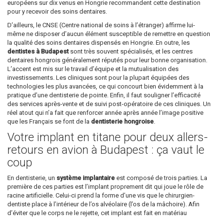
européens sur dix venus en Hongrie recommandent cette destination
pour y recevoir des soins dentaires.
D’ailleurs, le CNSE (Centre national de soins à l’étranger) affirme lui-
même ne disposer d’aucun élément susceptible de remettre en question
la qualité des soins dentaires dispensés en Hongrie. En outre, les
dentistes à Budapest
sont très souvent spécialisés, et les centres
dentaires hongrois généralement réputés pour leur bonne organisation.
L’accent est mis sur le travail d’équipe et la mutualisation des
investissements. Les cliniques sont pour la plupart équipées des
technologies les plus avancées, ce qui concourt bien évidemment à la
pratique d’une dentisterie de pointe. Enfin, il faut souligner l’efficacité
des services après-vente et de suivi post-opératoire de ces cliniques. Un
réel atout qui n’a fait que renforcer année après année l’image positive
que les Français se font de la
dentisterie hongroise
.
Votre implant en titane pour deux allers-
retours en avion à Budapest : ça vaut le
coup
En dentisterie, un
système implantaire
est composé de trois parties. La
première de ces parties est l’implant proprement dit qui joue le rôle de
racine artificielle. Celui-ci prend la forme d’une vis que le chirurgien-
dentiste place à l’intérieur de l’os alvéolaire (l’os de la mâchoire). Afin
d’éviter que le corps ne le rejette, cet implant est fait en matériau