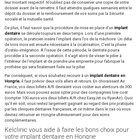
leur montant respectif. N’oubliez pas de conserver une copie de votre
dossier avant de le remettre. Il faut attendre quelques semaines entre le
dépôt du dossier et le remboursement de vos soins par la Sécurité
sociale et la mutuelle santé.
De plus, il faut savoir que la procédure de mise en place d’un
implant
dentaire
se déroule toujours en deux temps. Lors d’une première
opération, le praticien insère l’implant dans l’os de la mâchoire. Un délai
de trois mois est ensuite nécessaire à la cicatrisation. C’est la phase
d’ostéo-intégration. À l’issue de cette période, le dentiste pourra
procéder à la seconde opération. Il s’agit alors de visser le pilier à
l’intérieur de l’implant et de prendre une empreinte pour fabriquer la
prothèse qui sera finalement fixée sur le pilier.
Par conséquent, si vous souhaitez recourir à un
implant dentaire en
Hongrie
, il faut prévoir deux vols allers et retours. En choisissant Air
France, vos deux billets A/R devraient vous coûter aux alentours de 300
euros. Mais vous pouvez aussi opter pour des compagnies low-cost
(compter 100 euros vos deux billets A/R chez EasyJet ou RyanAir). Quoi
qu’il en soit, vous restez largement gagnant au regard des prix pratiqués
par les cliniques dentaires françaises, et ce même dans le cas où vous
devriez retourner en Hongrie ultérieurement pour des soins
complémentaires.
Kelclinic vous aide à faire les bons choix pour
votre implant dentaire en Hongrie