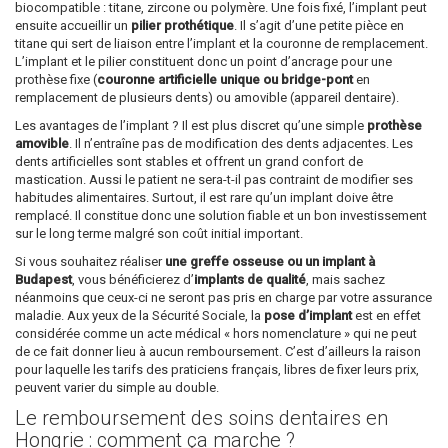
biocompatible : titane, zircone ou polymère. Une fois fixé, l’implant peut
ensuite accueillir un
pilier prothétique
. Il s’agit d’une petite pièce en
titane qui sert de liaison entre l’implant et la couronne de remplacement.
L’implant et le pilier constituent donc un point d’ancrage pour une
prothèse fixe (
couronne artificielle unique ou bridge-pont
en
remplacement de plusieurs dents) ou amovible (appareil dentaire).
Les avantages de l’implant ? Il est plus discret qu’une simple
prothèse
amovible
. Il n’entraîne pas de modification des dents adjacentes. Les
dents artificielles sont stables et offrent un grand confort de
mastication. Aussi le patient ne sera-t-il pas contraint de modifier ses
habitudes alimentaires. Surtout, il est rare qu’un implant doive être
remplacé. Il constitue donc une solution fiable et un bon investissement
sur le long terme malgré son coût initial important.
Si vous souhaitez réaliser
une greffe osseuse ou un implant à
Budapest
, vous bénéficierez d’
implants de qualité
, mais sachez
néanmoins que ceux-ci ne seront pas pris en charge par votre assurance
maladie. Aux yeux de la Sécurité Sociale, la
pose d’implant
est en effet
considérée comme un acte médical « hors nomenclature » qui ne peut
de ce fait donner lieu à aucun remboursement. C’est d’ailleurs la raison
pour laquelle les tarifs des praticiens français, libres de fixer leurs prix,
peuvent varier du simple au double.
Le remboursement des soins dentaires en
Hongrie : comment ça marche ?