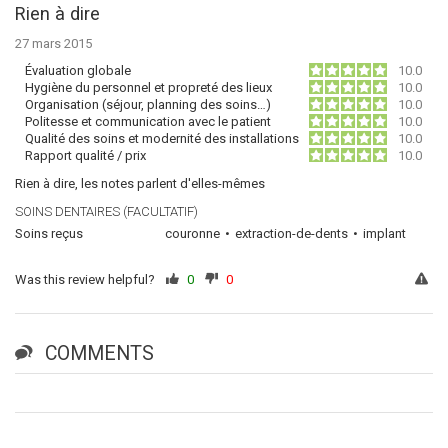
Rien à dire
27 mars 2015
Évaluation globale
10.0
Hygiène du personnel et propreté des lieux
10.0
Organisation (séjour, planning des soins…)
10.0
Politesse et communication avec le patient
10.0
Qualité des soins et modernité des installations
10.0
Rapport qualité / prix
10.0
Rien à dire, les notes parlent d'elles-mêmes
SOINS DENTAIRES (FACULTATIF)
Soins reçus
couronne
extraction-de-dents
implant
Was this review helpful?
0
0
COMMENTS