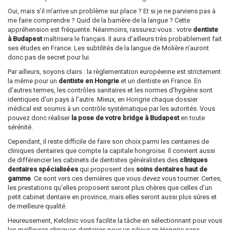
Oui, mais s’il m’arrive un problème sur place ? Et si je ne parviens pas à
me faire comprendre ? Quid de la barrière de la langue ? Cette
appréhension est fréquente. Néanmoins, rassurez-vous : votre
dentiste
à Budapest
maîtrisera le français. Il aura d’ailleurs très probablement fait
ses études en France. Les subtilités de la langue de Molière n’auront
donc pas de secret pour lui.
Par ailleurs, soyons clairs : la règlementation européenne est strictement
la même pour un
dentiste en Hongrie
et un dentiste en France. En
d’autres termes, les contrôles sanitaires et les normes d’hygiène sont
identiques d’un pays à l’autre. Mieux, en Hongrie chaque dossier
médical est soumis à un contrôle systématique par les autorités. Vous
pouvez donc réaliser
la pose de votre bridge à Budapest
en toute
sérénité.
Cependant, il reste difficile de faire son choix parmi les centaines de
cliniques dentaires que compte la capitale hongroise. Il convient aussi
de différencier les cabinets de dentistes généralistes des
cliniques
dentaires spécialisées
qui proposent des
soins dentaires haut de
gamme
. Ce sont vers ces dernières que vous devez vous tourner. Certes,
les prestations qu’elles proposent seront plus chères que celles d’un
petit cabinet dentaire en province, mais elles seront aussi plus sûres et
de meilleure qualité.
Heureusement, Kelclinic vous facilite la tâche en sélectionnant pour vous
les meilleures cliniques dentaires pour un séjour en Hongrie sans