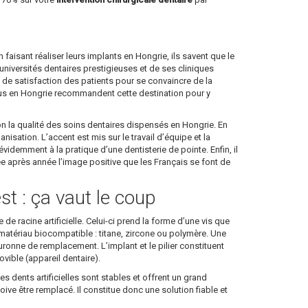
en faisant réaliser leurs implants en Hongrie, ils savent que le
niversités dentaires prestigieuses et de ses cliniques
ux de satisfaction des patients pour se convaincre de la
enus en Hongrie recommandent cette destination pour y
on la qualité des soins dentaires dispensés en Hongrie. En
sation. L’accent est mis sur le travail d’équipe et la
idemment à la pratique d’une dentisterie de pointe. Enfin, il
née après année l’image positive que les Français se font de
st : ça vaut le coup
de racine artificielle. Celui-ci prend la forme d’une vis que
 en matériau biocompatible : titane, zircone ou polymère. Une
 couronne de remplacement. L’implant et le pilier constituent
ible (appareil dentaire).
es dents artificielles sont stables et offrent un grand
doive être remplacé. Il constitue donc une solution fiable et