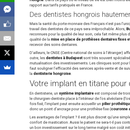
rapport aux tarifs pratiqués en France.
Des dentistes hongrois hautement
Mais la santé du porte-monnaie des Français n’est pas l’un
travail des dentistes de ce pays sera irréprochable. Alors,
Bu
reconnues pour la qualité de leur soin, cela fait même plus d’
qualité de la
mise en place de prothèses dentaires fixes e
recevoir des soins dentaires.
D’ailleurs, le CNSE (Centre national de soins à l’étranger) 
outre, les
dentistes à Budapest
sont très souvent spécialisé
mutualisation des investissements. Les cliniques sont pour l
faut souligner l’efficacité des services après-vente et de su
la
dentisterie hongroise
.
Votre implant en titane pour 
En dentisterie, un
système implantaire
est composé de trois p
le chirurgien-dentiste place à l’intérieur de l’os alvéolaire (l
fois fixé, l’implant peut ensuite accueillir un
pilier prothétiq
donc un point d’ancrage pour une prothèse fixe (
couronne ar
Les avantages de l’implant ? Il est plus discret qu’une simp
confort de mastication. Aussi le patient ne sera-t-il pas cont
un bon investissement sur le long terme malgré son coût init