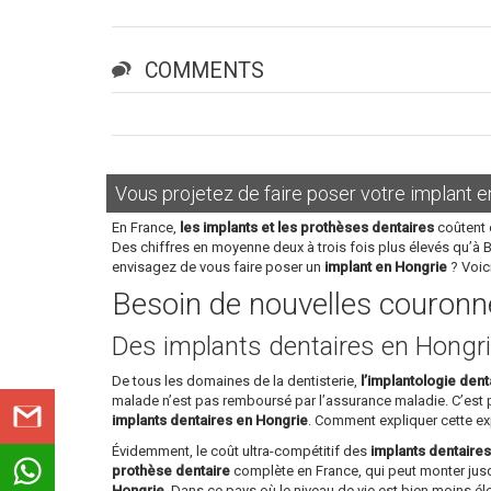
COMMENTS
Vous projetez de faire poser votre implant e
En France,
les implants et les prothèses dentaires
coûtent 
Des chiffres en moyenne deux à trois fois plus élevés qu’à 
envisagez de vous faire poser un
implant en Hongrie
? Voic
Besoin de nouvelles couronne
Des implants dentaires en Hongri
De tous les domaines de la dentisterie,
l’implantologie dent
malade n’est pas remboursé par l’assurance maladie. C’est
implants dentaires en Hongrie
. Comment expliquer cette ex
Évidemment, le coût ultra-compétitif des
implants dentaire
prothèse dentaire
complète en France, qui peut monter jusq
Hongrie
. Dans ce pays où le niveau de vie est bien moins é