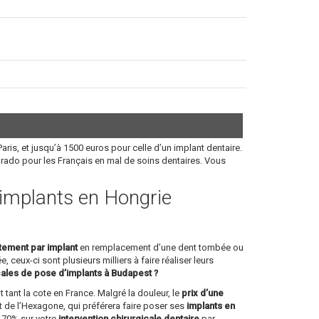
aris, et jusqu’à 1500 euros pour celle d’un implant dentaire.
orado pour les Français en mal de soins dentaires. Vous
s implants en Hongrie
itement par implant
en remplacement d’une dent tombée ou
, ceux-ci sont plusieurs milliers à faire réaliser leurs
cales de pose d’implants à Budapest ?
 tant la cote en France. Malgré la douleur, le
prix d’une
 de l’Hexagone, qui préférera faire poser ses
implants en
à 70% sur votre
intervention chirurgicale dentaire
par