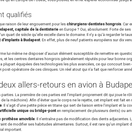
 qualifiés
ique raison de leur engouement pour les
chirurgiens-dentistes hongrois
. Car 
dapest, capitale de la dentisterie
en Europe ? Oui, absolument. Forte de ses u
un quart de siècle qu’elle excelle dans le domaine. Il n’y a qu’à regarder le ta
t d’implants à Budapest
. En effet, plus de neuf patients européens sur dix v
affirme lui-même ne disposer d’aucun élément susceptible de remettre en questi
s, et les centres dentaires hongrois généralement réputés pour leur bonne organi
a plupart équipées des technologies les plus avancées, ce qui concourt bien év
ivi post-opératoire de ces cliniques. Un réel atout qui n’a fait que renforcer an
deux allers-retours en avion à Budape
arties. La première de ces parties est l’implant proprement dit qui joue le rôle 
’os de la mâchoire). Afin d’éviter que le corps ne le rejette, cet implant est fait
ue
. Il s’agit d’une petite pièce en titane qui sert de liaison entre l’implant et la
tificielle unique ou bridge-pont
en remplacement de plusieurs dents) ou amov
le
prothèse amovible
. Il n’entraîne pas de modification des dents adjacentes. L
raint de modifier ses habitudes alimentaires. Surtout, il est rare qu’un implant 
ial important.