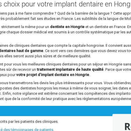
ns choix pour votre implant dentaire en Hong
parviens pas à me faire comprendre ? Quid de la barrière de la langue ? Cette a
rs très probablement fait ses études en France. Les subtilités de la langue de Mo
st strictement la même pour un
dentiste en Hongrie
et un dentiste en France. En
ngrie chaque dossier médical est soumis à un contrôle systématique par les au
ntaines de cliniques dentaires que compte la capitale hongroise. Il convient aus
dentaires haut de gamme
. Ce sont vers ces dernières que vous devez vous tou
s elles seront aussi plus sûres et de meilleure qualité.
ant pour vous les meilleures cliniques dentaires pour un séjour en Hongrie sa
êtes sûr de recevoir un
traitement implantaire de haute qualité
. Parce que vot
ageux pour
votre projet d’implant dentaire en Hongrie
.
s transmettrons les devis les plus intéressants pour vous. Vous obtiendrez 
s postes des dentistes hongrois les mieux à même de vous soigner, les dates 
tc. Enfin, notre vigilance est extrême concernant les compétences des impl
ant que de la conformité de leur pratique avec les règlementations européenne
crits par les patients des cliniques.
R
ité des témoignages de patients
.