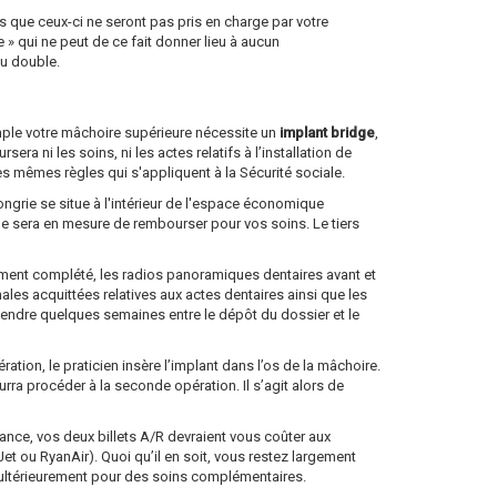
 que ceux-ci ne seront pas pris en charge par votre
 qui ne peut de ce fait donner lieu à aucun
au double.
emple votre mâchoire supérieure nécessite un
implant bridge
,
a ni les soins, ni les actes relatifs à l’installation de
es mêmes règles qui s'appliquent à la Sécurité sociale.
ongrie se situe à l'intérieur de l'espace économique
lle sera en mesure de rembourser pour vos soins. Le tiers
dûment complété, les radios panoramiques dentaires avant et
nales acquittées relatives aux actes dentaires ainsi que les
ttendre quelques semaines entre le dépôt du dossier et le
tion, le praticien insère l’implant dans l’os de la mâchoire.
ourra procéder à la seconde opération. Il s’agit alors de
 France, vos deux billets A/R devraient vous coûter aux
 ou RyanAir). Quoi qu’il en soit, vous restez largement
e ultérieurement pour des soins complémentaires.