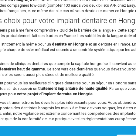
des compagnies low-cost (compter 100 euros vos deux billets A/R chez EasyJet
aires françaises, et ce même dans le cas où vous devriez retourner en Hongri
ns choix pour votre implant dentaire en Hong
parviens pas à me faire comprendre ? Quid de la barrière de la langue ? Cette a
rs très probablement fait ses études en France. Les subtilités de la langue de Mo
st strictement la même pour un
dentiste en Hongrie
et un dentiste en France. En
ngrie chaque dossier médical est soumis à un contrôle systématique par les au
ntaines de cliniques dentaires que compte la capitale hongroise. Il convient aus
dentaires haut de gamme
. Ce sont vers ces dernières que vous devez vous tou
s elles seront aussi plus sûres et de meilleure qualité.
ant pour vous les meilleures cliniques dentaires pour un séjour en Hongrie sa
êtes sûr de recevoir un
traitement implantaire de haute qualité
. Parce que vot
ageux pour
votre projet d’implant dentaire en Hongrie
.
s transmettrons les devis les plus intéressants pour vous. Vous obtiendrez 
s postes des dentistes hongrois les mieux à même de vous soigner, les dates 
tc. Enfin, notre vigilance est extrême concernant les compétences des impl
ant que de la conformité de leur pratique avec les règlementations européenne