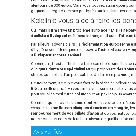
alentours de 300 euros. Mais vous pouvez aussi opter pour 
gagnant au regard des prix pratiqués par les cliniques dent
Kelclinic vous aide à faire les bo
Oui, mais s’il m’arrive un problème sur place ? Et si je ne 
dentiste à Budapest
maîtrisera le français. Il aura d’ailleu
Par ailleurs, soyons clairs : la règlementation européenne e
d’hygiène sont identiques d’un pays à l’autre. Mieux, en Ho
à Budapest
en toute sérénité.
Cependant, il reste difficile de faire son choix parmi les ce
cliniques dentaires spécialisées
qui proposent des
soins 
chères que celles d’un petit cabinet dentaire en province, mai
Heureusement, Kelclinic vous facilite la tâche en sélectionn
Bio
au meilleur prix ? En vous inscrivant sur notre site, vous 
pour vous les meilleures solutions et au prix les plus avant
Communiquez-nous les soins dont vous avez besoin. Nous vou
voyage : les
meilleures cliniques dentaires en Hongrie
, le
remboursement de vos billets d’avion
et de vos nuitées, e
nous nous assurons de leur haut niveau de qualification aut
Avis vérifiés