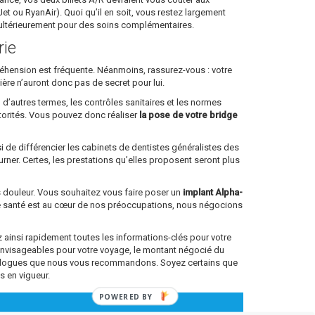
 ou RyanAir). Quoi qu’il en soit, vous restez largement
e ultérieurement pour des soins complémentaires.
rie
ppréhension est fréquente. Néanmoins, rassurez-vous : votre
lière n’auront donc pas de secret pour lui.
 d’autres termes, les contrôles sanitaires et les normes
torités. Vous pouvez donc réaliser
la pose de votre bridge
si de différencier les cabinets de dentistes généralistes des
rner. Certes, les prestations qu’elles proposent seront plus
ns douleur. Vous souhaitez vous faire poser un
implant Alpha-
re santé est au cœur de nos préoccupations, nous négocions
ainsi rapidement toutes les informations-clés pour votre
envisageables pour votre voyage, le montant négocié du
antologues que nous vous recommandons. Soyez certains que
s en vigueur.
POWERED
BY