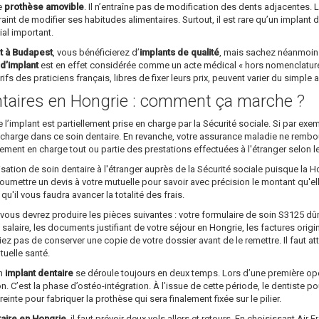
le
prothèse amovible
. Il n’entraîne pas de modification des dents adjacentes. L
raint de modifier ses habitudes alimentaires. Surtout, il est rare qu’un implant 
ial important.
t à Budapest
, vous bénéficierez d’
implants de qualité
, mais sachez néanmoins
d’implant
est en effet considérée comme un acte médical « hors nomenclature »
ifs des praticiens français, libres de fixer leurs prix, peuvent varier du simple 
taires en Hongrie : comment ça marche ?
implant est partiellement prise en charge par la Sécurité sociale. Si par ex
 charge dans ce soin dentaire. En revanche, votre assurance maladie ne rembourser
lement en charge tout ou partie des prestations effectuées à l'étranger selon l
sation de soin dentaire à l'étranger auprès de la Sécurité sociale puisque la H
 soumettre un devis à votre mutuelle pour savoir avec précision le montant qu'e
'il vous faudra avancer la totalité des frais.
 vous devrez produire les pièces suivantes : votre formulaire de soin S3125 
salaire, les documents justifiant de votre séjour en Hongrie, les factures origi
iez pas de conserver une copie de votre dossier avant de le remettre. Il faut a
tuelle santé.
un
implant dentaire
se déroule toujours en deux temps. Lors d’une première opéra
on. C’est la phase d’ostéo-intégration. À l’issue de cette période, le dentiste p
preinte pour fabriquer la prothèse qui sera finalement fixée sur le pilier.
taire en Hongrie
, il faut prévoir deux vols allers et retours. En choisissant Air