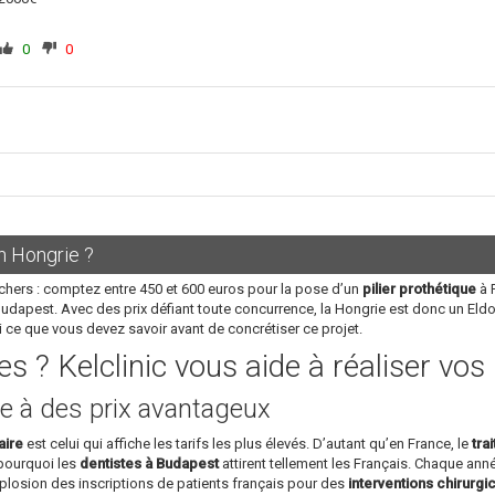
0
0
n Hongrie ?
chers : comptez entre 450 et 600 euros pour la pose d’un
pilier prothétique
à P
Budapest. Avec des prix défiant toute concurrence, la Hongrie est donc un Eld
i ce que vous devez savoir avant de concrétiser ce projet.
s ? Kelclinic vous aide à réaliser vo
e à des prix avantageux
aire
est celui qui affiche les tarifs les plus élevés. D’autant qu’en France, le
tra
 pourquoi les
dentistes à Budapest
attirent tellement les Français. Chaque année
plosion des inscriptions de patients français pour des
interventions chirurgi