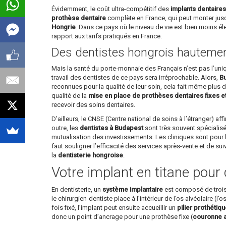
Évidemment, le coût ultra-compétitif des
implants dentaire
prothèse dentaire
complète en France, qui peut monter jusq
Hongrie
. Dans ce pays où le niveau de vie est bien moins é
rapport aux tarifs pratiqués en France.
Des dentistes hongrois hautement
Mais la santé du porte-monnaie des Français n’est pas l’un
travail des dentistes de ce pays sera irréprochable. Alors,
Bu
reconnues pour la qualité de leur soin, cela fait même plus d’
qualité de la
mise en place de prothèses dentaires fixes e
recevoir des soins dentaires.
D’ailleurs, le CNSE (Centre national de soins à l’étranger) 
outre, les
dentistes à Budapest
sont très souvent spécialisé
mutualisation des investissements. Les cliniques sont pour l
faut souligner l’efficacité des services après-vente et de su
la
dentisterie hongroise
.
Votre implant en titane pour 
En dentisterie, un
système implantaire
est composé de trois p
le chirurgien-dentiste place à l’intérieur de l’os alvéolaire (l
fois fixé, l’implant peut ensuite accueillir un
pilier prothétiq
donc un point d’ancrage pour une prothèse fixe (
couronne ar