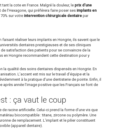
 tant la cote en France. Malgré la douleur, le
prix d’une
 de l’Hexagone, qui préférera faire poser ses
implants en
à 70% sur votre
intervention chirurgicale dentaire
par
en faisant réaliser leurs implants en Hongrie, ils savent que le
niversités dentaires prestigieuses et de ses cliniques
ux de satisfaction des patients pour se convaincre de la
enus en Hongrie recommandent cette destination pour y
on la qualité des soins dentaires dispensés en Hongrie. En
sation. L’accent est mis sur le travail d’équipe et la
idemment à la pratique d’une dentisterie de pointe. Enfin, il
née après année l’image positive que les Français se font de
st : ça vaut le coup
de racine artificielle. Celui-ci prend la forme d’une vis que
 en matériau biocompatible : titane, zircone ou polymère. Une
 couronne de remplacement. L’implant et le pilier constituent
ible (appareil dentaire).