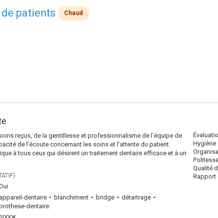
 de patients
Chaud
te
Évaluati
soins reçus, de la gentillesse et professionnalisme de l’équipe de
Hygiène 
pacité de l’écoute concernant les soins et l’attente du patient.
Organisa
que à tous ceux qui désirent un traitement dentaire efficace et à un
Politess
Qualité 
ATIF)
Rapport q
Oui
appareil-dentaire
blanchiment
bridge
détartrage
prothese-dentaire
2000€