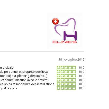
18 novembre 2015
on globale
10.0
du personnel et propreté des lieux
10.0
tion (séjour, planning des soins…)
10.0
e et communication avec le patient
10.0
des soins et modernité des installations
10.0
ualité / prix
10.0