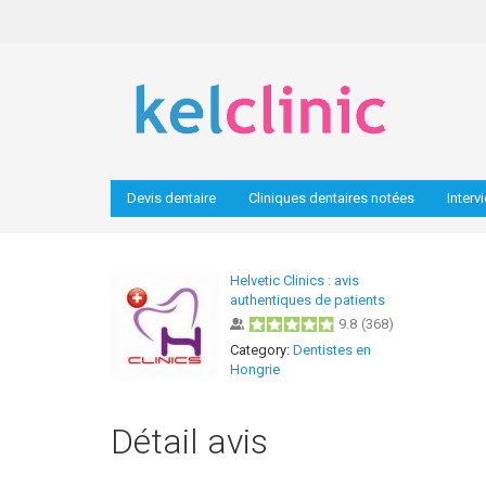
Devis dentaire
Cliniques dentaires notées
Interv
Helvetic Clinics : avis
authentiques de patients
9.8
(
368
)
Category:
Dentistes en
Hongrie
Détail avis