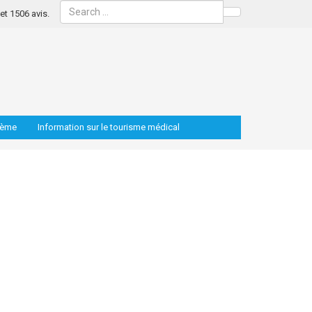
s et 1506 avis.
Search
lème
Information sur le tourisme médical