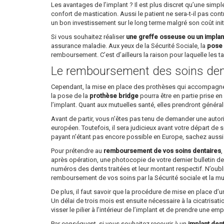
Les avantages de l’implant ? Il est plus discret qu’une simp
confort de mastication. Aussi le patient ne sera-t-il pas cont
un bon investissement sur le long terme malgré son coût init
Si vous souhaitez réaliser
une greffe osseuse ou un implan
assurance maladie. Aux yeux de la Sécurité Sociale, la
pose 
remboursement. C’est d’ailleurs la raison pour laquelle les tar
Le remboursement des soins den
Cependant, la mise en place des prothèses qui accompagne l’
la pose de la
prothèse bridge
pourra être en partie prise en
l’implant. Quant aux mutuelles santé, elles prendront généra
Avant de partir, vous n'êtes pas tenu de demander une autori
européen. Toutefois, il sera judicieux avant votre départ de
payant n'étant pas encore possible en Europe, sachez aussi qu
Pour prétendre au
remboursement de vos soins dentaires
,
après opération, une photocopie de votre dernier bulletin de 
numéros des dents traitées et leur montant respectif. N’oubl
remboursement de vos soins par la Sécurité sociale et la mu
De plus, il faut savoir que la procédure de mise en place d’
Un délai de trois mois est ensuite nécessaire à la cicatrisati
visser le pilier à l’intérieur de l’implant et de prendre une em
Par conséquent, si vous souhaitez recourir à un
implant den