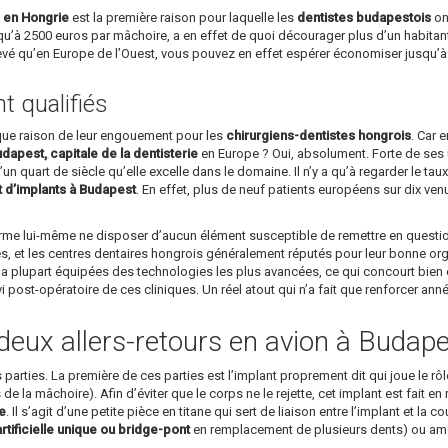
s en Hongrie
est la première raison pour laquelle les
dentistes budapestois
ont
u’à 2500 euros par mâchoire, a en effet de quoi décourager plus d’un habitant
levé qu’en Europe de l’Ouest, vous pouvez en effet espérer économiser jusqu’
 qualifiés
ique raison de leur engouement pour les
chirurgiens-dentistes hongrois
. Car 
dapest, capitale de la dentisterie
en Europe ? Oui, absolument. Forte de ses u
un quart de siècle qu’elle excelle dans le domaine. Il n’y a qu’à regarder le ta
t d’implants à Budapest
. En effet, plus de neuf patients européens sur dix v
affirme lui-même ne disposer d’aucun élément susceptible de remettre en questi
s, et les centres dentaires hongrois généralement réputés pour leur bonne organi
a plupart équipées des technologies les plus avancées, ce qui concourt bien év
ivi post-opératoire de ces cliniques. Un réel atout qui n’a fait que renforcer an
deux allers-retours en avion à Budape
arties. La première de ces parties est l’implant proprement dit qui joue le rôle 
’os de la mâchoire). Afin d’éviter que le corps ne le rejette, cet implant est fait
ue
. Il s’agit d’une petite pièce en titane qui sert de liaison entre l’implant et la
tificielle unique ou bridge-pont
en remplacement de plusieurs dents) ou amov