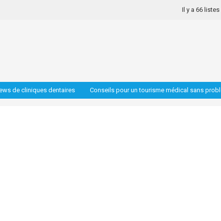
Il y a 66 liste
iews de cliniques dentaires
Conseils pour un tourisme médical sans prob