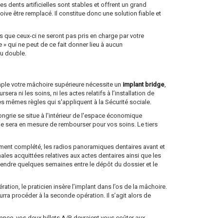
es dents artificielles sont stables et offrent un grand
doive être remplacé. Il constitue donc une solution fiable et
 que ceux-ci ne seront pas pris en charge par votre
 qui ne peut de ce fait donner lieu à aucun
au double.
emple votre mâchoire supérieure nécessite un
implant bridge
,
a ni les soins, ni les actes relatifs à l’installation de
es mêmes règles qui s'appliquent à la Sécurité sociale.
ongrie se situe à l'intérieur de l'espace économique
lle sera en mesure de rembourser pour vos soins. Le tiers
dûment complété, les radios panoramiques dentaires avant et
nales acquittées relatives aux actes dentaires ainsi que les
ttendre quelques semaines entre le dépôt du dossier et le
tion, le praticien insère l’implant dans l’os de la mâchoire.
ourra procéder à la seconde opération. Il s’agit alors de
 France, vos deux billets A/R devraient vous coûter aux