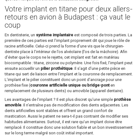
Votre implant en titane pour deux allers-
retours en avion à Budapest : ça vaut le
coup
En dentisterie, un
système implantaire
est composé de trois parties. La
première de ces parties est l’implant proprement dit qui joue le rôle de
racine artificielle. Celui-ci prend la forme d’une vis que le chirurgien-
dentiste place à l’intérieur de l’os alvéolaire (l’os de la mâchoire). Afin
d’éviter que le corps ne le rejette, cet implant est fait en matériau
biocompatible : titane, zircone ou polymère. Une fois fixé, l’implant peut
ensuite accueillir un
pilier prothétique
. Il s’agit d’une petite pièce en
titane qui sert de liaison entre l’implant et la couronne de remplacement.
L’implant et le pilier constituent donc un point d’ancrage pour une
prothèse fixe (
couronne artificielle unique ou bridge-pont
en
remplacement de plusieurs dents) ou amovible (appareil dentaire).
Les avantages de l’implant ? Il est plus discret qu’une simple
prothèse
amovible
. Il n’entraîne pas de modification des dents adjacentes. Les
dents artificielles sont stables et offrent un grand confort de
mastication. Aussi le patient ne sera-t-il pas contraint de modifier ses
habitudes alimentaires. Surtout, il est rare qu’un implant doive être
remplacé. Il constitue donc une solution fiable et un bon investissement
sur le long terme malgré son coût initial important.