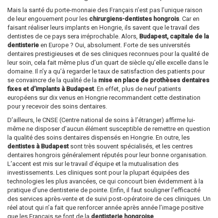
Mais la santé du porte-monnaie des Français n’est pas l’unique raison
de leur engouement pour les
chirurgiens-dentistes hongrois
. Car en
faisant réaliser leurs implants en Hongrie, ils savent que le travail des
dentistes de ce pays sera irréprochable. Alors,
Budapest, capitale de la
dentisterie
en Europe ? Oui, absolument. Forte de ses universités
dentaires prestigieuses et de ses cliniques reconnues pour la qualité de
leur soin, cela fait même plus d’un quart de siècle qu’elle excelle dans le
domaine. Il n’y a qu’à regarder le taux de satisfaction des patients pour
se convaincre de la qualité de la
mise en place de prothèses dentaires
fixes et d’implants à Budapest
. En effet, plus de neuf patients
européens sur dix venus en Hongrie recommandent cette destination
pour y recevoir des soins dentaires.
D’ailleurs, le CNSE (Centre national de soins à l’étranger) affirme lui-
même ne disposer d’aucun élément susceptible de remettre en question
la qualité des soins dentaires dispensés en Hongrie. En outre, les
dentistes à Budapest
sont très souvent spécialisés, et les centres
dentaires hongrois généralement réputés pour leur bonne organisation.
L’accent est mis sur le travail d’équipe et la mutualisation des
investissements. Les cliniques sont pour la plupart équipées des
technologies les plus avancées, ce qui concourt bien évidemment à la
pratique d’une dentisterie de pointe. Enfin, il faut souligner l’efficacité
des services après-vente et de suivi post-opératoire de ces cliniques. Un
réel atout qui n’a fait que renforcer année après année l’image positive
que les Français se font de la
dentisterie hongroise
.