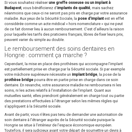
Si vous souhaitez réaliser
une greffe osseuse ou un implant à
Budapest
, vous bénéficierez d’
implants de qualité
, mais sachez
néanmoins que ceux-ci ne seront pas pris en charge par votre assurance
maladie. Aux yeux de la Sécurité Sociale, la
pose d’implant
est en effet
considérée comme un acte médical « hors nomenclature » qui ne peut
de ce fait donner lieu à aucun remboursement. C’est d’ailleurs la raison
pour laquelle les tarifs des praticiens français, libres de fixer leurs prix,
peuvent varier du simple au double.
Le remboursement des soins dentaires en
Hongrie : comment ça marche ?
Cependant, la mise en place des prothèses qui accompagne l’implant
est partiellement prise en charge par la Sécurité sociale. Si par exemple
votre mâchoire supérieure nécessite un
implant bridge
, la pose de la
prothèse bridge
pourra être en partie prise en charge dans ce soin
dentaire. En revanche, votre assurance maladie ne remboursera ni les
soins, ni les actes relatifs à l’installation de l’implant. Quant aux
mutuelles santé, elles prendront généralement en charge tout ou partie
des prestations effectuées à l'étranger selon les mêmes règles qui
s'appliquent à la Sécurité sociale.
Avant de partir, vous n'êtes pas tenu de demander une autorisation de
soin dentaire à l'étranger auprès de la Sécurité sociale puisque la
Hongrie se situe à l'intérieur de l'espace économique européen.
Toutefois, il sera judicieux avant votre départ de soumettre un devis à