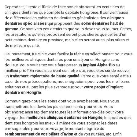
Cependant, il reste difficile de faire son choix parmi les centaines de
cliniques dentaires que compte la capitale hongroise. Il convient aussi
de différencier les cabinets de dentistes généralistes des
cliniques
dentaires spécialisées
qui proposent des
soins dentaires haut de
gamme
. Ce sont vers ces dernières que vous devez vous tourner. Certes,
les prestations qu’elles proposent seront plus chères que celles d’un
petit cabinet dentaire en province, mais elles seront aussi plus sûres et
de meilleure qualité.
Heureusement, Kelclinic vous facilite la tâche en sélectionnant pour vous
les meilleures cliniques dentaires pour un séjour en Hongrie sans
douleur. Vous souhaitez vous faire poser un
implant Alpha-Bio
au
meilleur prix ? En vous inscrivant sur notre site, vous êtes sûr de recevoir
un
traitement implantaire de haute qualité
. Parce que votre santé est au
cœur de nos préoccupations, nous négocions pour vous les meilleures
solutions et au prix les plus avantageux pour
votre projet d’implant
dentaire en Hongrie
.
Communiquez-nous les soins dont vous avez besoin. Nous vous
transmettrons les devis les plus intéressants pour vous. Vous
obtiendrez ainsi rapidement toutes les informations-clés pour votre
voyage : les
meilleures cliniques dentaires en Hongrie
, les postes des
dentistes hongrois les mieux à même de vous soigner, les dates
envisageables pour votre voyage, le montant négocié du
remboursement de vos billets d’avion
et de vos nuitées, etc. Enfin,