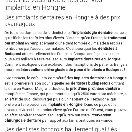
implants en Hongrie
Des implants dentaires en Hongrie à des prix
avantageux
De tous les domaines de la dentisterie,
l’implantologie dentaire
est celui
qui affiche les tarifs les plus élevés. D’autant qu’en France, le
traitement
par implant
en remplacement d’une dent tombée ou malade n’est pas
remboursé par l’assurance maladie. C’est pourquoi les
dentistes à
Budapest
attirent tellement les Français. Chaque année, ceux-ci sont
plusieurs milliers à faire réaliser leurs
implants dentaires en Hongrie
.
Comment expliquer cette explosion des inscriptions de patients français
pour des
interventions chirurgicales de pose d’implants à Budapest ?
Évidemment, le coût ultra-compétitif des
implants dentaires en Hongrie
est la première raison pour laquelle les
dentistes budapestois
ont tant
la cote en France. Malgré la douleur, le
prix d’une prothèse dentaire
complète en France, qui peut monter jusqu’à 2500 euros par mâchoire, a
en effet de quoi décourager plus d’un habitant de l’Hexagone, qui
préférera faire poser ses
implants en Hongrie
. Dans ce pays où le
niveau de vie est bien moins élevé qu’en Europe de l’Ouest, vous pouvez
en effet espérer économiser jusqu’à 70% sur votre
intervention
chirurgicale dentaire
par rapport aux tarifs pratiqués en France.
Des dentistes hongrois hautement qualifiés