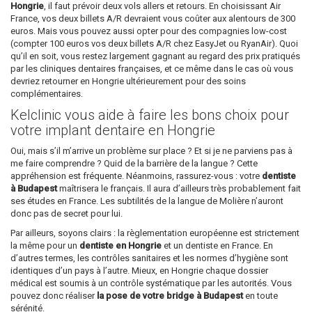
Hongrie
, il faut prévoir deux vols allers et retours. En choisissant Air
France, vos deux billets A/R devraient vous coûter aux alentours de 300
euros. Mais vous pouvez aussi opter pour des compagnies low-cost
(compter 100 euros vos deux billets A/R chez EasyJet ou RyanAir). Quoi
qu’il en soit, vous restez largement gagnant au regard des prix pratiqués
par les cliniques dentaires françaises, et ce même dans le cas où vous
devriez retourner en Hongrie ultérieurement pour des soins
complémentaires.
Kelclinic vous aide à faire les bons choix pour
votre implant dentaire en Hongrie
Oui, mais s’il m’arrive un problème sur place ? Et si je ne parviens pas à
me faire comprendre ? Quid de la barrière de la langue ? Cette
appréhension est fréquente. Néanmoins, rassurez-vous : votre
dentiste
à Budapest
maîtrisera le français. Il aura d’ailleurs très probablement fait
ses études en France. Les subtilités de la langue de Molière n’auront
donc pas de secret pour lui.
Par ailleurs, soyons clairs : la règlementation européenne est strictement
la même pour un
dentiste en Hongrie
et un dentiste en France. En
d’autres termes, les contrôles sanitaires et les normes d’hygiène sont
identiques d’un pays à l’autre. Mieux, en Hongrie chaque dossier
médical est soumis à un contrôle systématique par les autorités. Vous
pouvez donc réaliser
la pose de votre bridge à Budapest
en toute
sérénité.