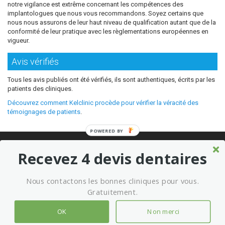
notre vigilance est extrême concernant les compétences des
implantologues que nous vous recommandons. Soyez certains que
nous nous assurons de leur haut niveau de qualification autant que de la
conformité de leur pratique avec les règlementations européennes en
vigueur.
Avis vérifiés
Tous les avis publiés ont été vérifiés, ils sont authentiques, écrits par les
patients des cliniques.
Découvrez comment Kelclinic procède pour vérifier la véracité des
témoignages de patients
.
POWERED BY
© 2026 Où refaire ses dents moins cher sans sacrifier la qualité ?
Recevez 4 devis dentaires
Meilleures cliniques dentaires à l’étranger
Marketing kelclinic
Nous contactons les bonnes cliniques pour vous.
Conditions générales d’utilisation
Mentions légales
Gratuitement.
OK
Non merci