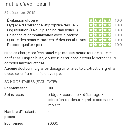
Inutile d'avoir peur !
29 décembre 2015
Évaluation globale
10.0
Hygiène du personnel et propreté des lieux
10.0
Organisation (séjour, planning des soins…)
10.0
Politesse et communication avec le patient
10.0
Qualité des soins et modernité des installations
10.0
Rapport qualité / prix
10.0
Prise en charge professionnelle, je me suis sentie tout de suite en
confiance. Disponibilité, douceur, gentillesse de tout le personnel, y
compris les traductrices.
Aucune douleur malgré les désagréments suite à extraction, greffe
osseuse, enflure. Inutile d’avoir peur !
SOINS DENTAIRES (FACULTATIF)
Recommande
Oui
Soins reçus
bridge
couronne
détartrage
extraction-de-dents
greffe-osseuse
implant
Nombre d'implants
4
posés
Economies
3000€