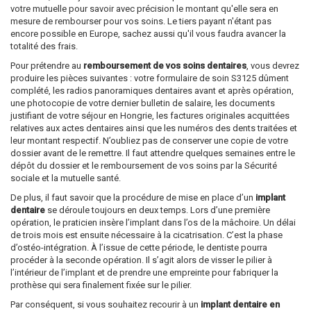
votre mutuelle pour savoir avec précision le montant qu'elle sera en
mesure de rembourser pour vos soins. Le tiers payant n'étant pas
encore possible en Europe, sachez aussi qu'il vous faudra avancer la
totalité des frais.
Pour prétendre au
remboursement de vos soins dentaires
, vous devrez
produire les pièces suivantes : votre formulaire de soin S3125 dûment
complété, les radios panoramiques dentaires avant et après opération,
une photocopie de votre dernier bulletin de salaire, les documents
justifiant de votre séjour en Hongrie, les factures originales acquittées
relatives aux actes dentaires ainsi que les numéros des dents traitées et
leur montant respectif. N’oubliez pas de conserver une copie de votre
dossier avant de le remettre. Il faut attendre quelques semaines entre le
dépôt du dossier et le remboursement de vos soins par la Sécurité
sociale et la mutuelle santé.
De plus, il faut savoir que la procédure de mise en place d’un
implant
dentaire
se déroule toujours en deux temps. Lors d’une première
opération, le praticien insère l’implant dans l’os de la mâchoire. Un délai
de trois mois est ensuite nécessaire à la cicatrisation. C’est la phase
d’ostéo-intégration. À l’issue de cette période, le dentiste pourra
procéder à la seconde opération. Il s’agit alors de visser le pilier à
l’intérieur de l’implant et de prendre une empreinte pour fabriquer la
prothèse qui sera finalement fixée sur le pilier.
Par conséquent, si vous souhaitez recourir à un
implant dentaire en