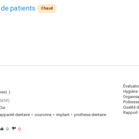
 de patients
Chaud
Évaluati
Hygiène 
se) :)
Organisa
ATIF)
Politess
Qualité 
Oui
Rapport q
appareil-dentaire
couronne
implant
prothese-dentaire
0
0