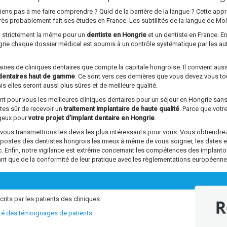
parviens pas à me faire comprendre ? Quid de la barrière de la langue ? Cette a
rs très probablement fait ses études en France. Les subtilités de la langue de Mo
st strictement la même pour un
dentiste en Hongrie
et un dentiste en France. En
ngrie chaque dossier médical est soumis à un contrôle systématique par les au
ntaines de cliniques dentaires que compte la capitale hongroise. Il convient aus
dentaires haut de gamme
. Ce sont vers ces dernières que vous devez vous tou
s elles seront aussi plus sûres et de meilleure qualité.
ant pour vous les meilleures cliniques dentaires pour un séjour en Hongrie sa
êtes sûr de recevoir un
traitement implantaire de haute qualité
. Parce que vot
ageux pour
votre projet d’implant dentaire en Hongrie
.
s transmettrons les devis les plus intéressants pour vous. Vous obtiendrez 
s postes des dentistes hongrois les mieux à même de vous soigner, les dates 
tc. Enfin, notre vigilance est extrême concernant les compétences des impl
ant que de la conformité de leur pratique avec les règlementations européenne
crits par les patients des cliniques.
R
ité des témoignages de patients
.