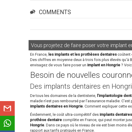
COMMENTS
Vous projetez de faire poser votre implant e
En France,
les implants et les prothèses dentaires
coûtent 
Des chiffres en moyenne deux à trois fois plus élevés qu’à 
envisagez de vous faire poser un
implant en Hongrie
? Voic
Besoin de nouvelles couronne
Des implants dentaires en Hongri
De tous les domaines de la dentisterie,
l’implantologie dent
malade n’est pas remboursé par l’assurance maladie. C’est
implants dentaires en Hongrie
. Comment expliquer cette ex
Évidemment, le coût ultra-compétitif des
implants dentaire
prothèse dentaire
complète en France, qui peut monter jusq
Hongrie
. Dans ce pays où le niveau de vie est bien moins é
rapport aux tarifs pratiqués en France.