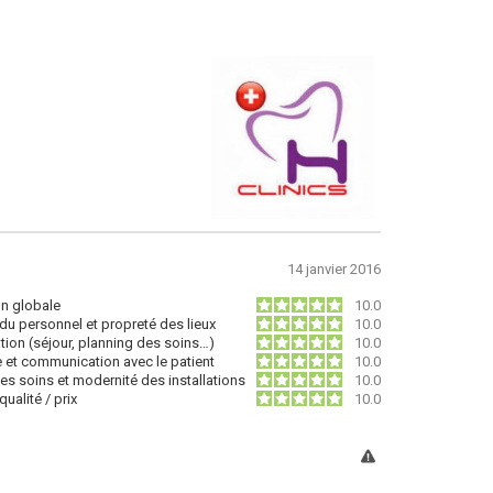
14 janvier 2016
on globale
10.0
du personnel et propreté des lieux
10.0
tion (séjour, planning des soins…)
10.0
e et communication avec le patient
10.0
des soins et modernité des installations
10.0
ualité / prix
10.0