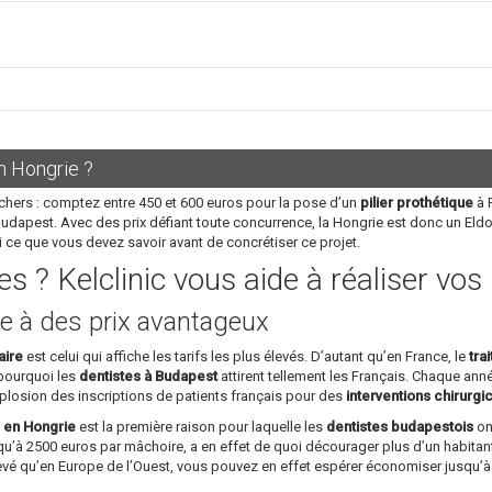
n Hongrie ?
chers : comptez entre 450 et 600 euros pour la pose d’un
pilier prothétique
à P
Budapest. Avec des prix défiant toute concurrence, la Hongrie est donc un Eld
i ce que vous devez savoir avant de concrétiser ce projet.
s ? Kelclinic vous aide à réaliser vo
e à des prix avantageux
aire
est celui qui affiche les tarifs les plus élevés. D’autant qu’en France, le
tra
 pourquoi les
dentistes à Budapest
attirent tellement les Français. Chaque année
plosion des inscriptions de patients français pour des
interventions chirurgi
s en Hongrie
est la première raison pour laquelle les
dentistes budapestois
ont
u’à 2500 euros par mâchoire, a en effet de quoi décourager plus d’un habitant
levé qu’en Europe de l’Ouest, vous pouvez en effet espérer économiser jusqu’