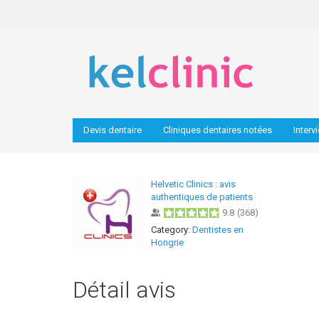
Devis dentaire
Cliniques dentaires notées
Interv
Helvetic Clinics : avis
authentiques de patients
9.8
(
368
)
Category:
Dentistes en
Hongrie
Détail avis