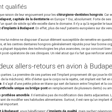
 qualifiés
ique raison de leur engouement pour les
chirurgiens-dentistes hongrois
. Car 
dapest, capitale de la dentisterie
en Europe ? Oui, absolument. Forte de ses u
un quart de siècle qu’elle excelle dans le domaine. Il n’y a qu’à regarder le ta
t d’implants à Budapest
. En effet, plus de neuf patients européens sur dix v
affirme lui-même ne disposer d’aucun élément susceptible de remettre en questi
s, et les centres dentaires hongrois généralement réputés pour leur bonne organi
a plupart équipées des technologies les plus avancées, ce qui concourt bien év
ivi post-opératoire de ces cliniques. Un réel atout qui n’a fait que renforcer an
deux allers-retours en avion à Budape
arties. La première de ces parties est l’implant proprement dit qui joue le rôle 
’os de la mâchoire). Afin d’éviter que le corps ne le rejette, cet implant est fait
ue
. Il s’agit d’une petite pièce en titane qui sert de liaison entre l’implant et la
tificielle unique ou bridge-pont
en remplacement de plusieurs dents) ou amov
le
prothèse amovible
. Il n’entraîne pas de modification des dents adjacentes. L
raint de modifier ses habitudes alimentaires. Surtout, il est rare qu’un implant 
ial important.
t à Budapest
, vous bénéficierez d’
implants de qualité
, mais sachez néanmoins