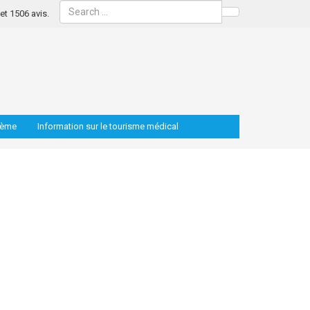
s et 1506 avis.
Search
lème
Information sur le tourisme médical