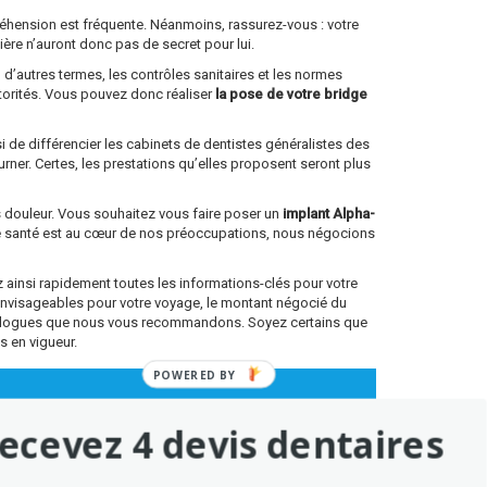
ppréhension est fréquente. Néanmoins, rassurez-vous : votre
lière n’auront donc pas de secret pour lui.
 d’autres termes, les contrôles sanitaires et les normes
torités. Vous pouvez donc réaliser
la pose de votre bridge
si de différencier les cabinets de dentistes généralistes des
rner. Certes, les prestations qu’elles proposent seront plus
ns douleur. Vous souhaitez vous faire poser un
implant Alpha-
re santé est au cœur de nos préoccupations, nous négocions
ainsi rapidement toutes les informations-clés pour votre
envisageables pour votre voyage, le montant négocié du
antologues que nous vous recommandons. Soyez certains que
s en vigueur.
POWERED BY
ecevez 4 devis dentaires