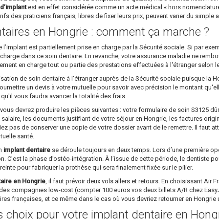
d’implant
est en effet considérée comme un acte médical « hors nomenclature »
ifs des praticiens français, libres de fixer leurs prix, peuvent varier du simple 
taires en Hongrie : comment ça marche ?
implant est partiellement prise en charge par la Sécurité sociale. Si par ex
 charge dans ce soin dentaire. En revanche, votre assurance maladie ne rembourser
lement en charge tout ou partie des prestations effectuées à l'étranger selon l
sation de soin dentaire à l'étranger auprès de la Sécurité sociale puisque la H
 soumettre un devis à votre mutuelle pour savoir avec précision le montant qu'e
'il vous faudra avancer la totalité des frais.
 vous devrez produire les pièces suivantes : votre formulaire de soin S3125 
salaire, les documents justifiant de votre séjour en Hongrie, les factures origi
iez pas de conserver une copie de votre dossier avant de le remettre. Il faut a
tuelle santé.
un
implant dentaire
se déroule toujours en deux temps. Lors d’une première opéra
on. C’est la phase d’ostéo-intégration. À l’issue de cette période, le dentiste p
preinte pour fabriquer la prothèse qui sera finalement fixée sur le pilier.
taire en Hongrie
, il faut prévoir deux vols allers et retours. En choisissant Air
des compagnies low-cost (compter 100 euros vos deux billets A/R chez EasyJet
aires françaises, et ce même dans le cas où vous devriez retourner en Hongri
ns choix pour votre implant dentaire en Hong