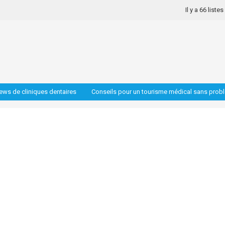
Il y a 66 liste
iews de cliniques dentaires
Conseils pour un tourisme médical sans prob