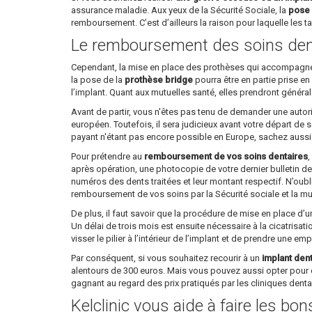
assurance maladie. Aux yeux de la Sécurité Sociale, la
pose 
remboursement. C’est d’ailleurs la raison pour laquelle les tar
Le remboursement des soins den
Cependant, la mise en place des prothèses qui accompagne l’
la pose de la
prothèse bridge
pourra être en partie prise en
l’implant. Quant aux mutuelles santé, elles prendront généra
Avant de partir, vous n'êtes pas tenu de demander une autori
européen. Toutefois, il sera judicieux avant votre départ de
payant n'étant pas encore possible en Europe, sachez aussi qu
Pour prétendre au
remboursement de vos soins dentaires
,
après opération, une photocopie de votre dernier bulletin de 
numéros des dents traitées et leur montant respectif. N’oubl
remboursement de vos soins par la Sécurité sociale et la mu
De plus, il faut savoir que la procédure de mise en place d’
Un délai de trois mois est ensuite nécessaire à la cicatrisati
visser le pilier à l’intérieur de l’implant et de prendre une em
Par conséquent, si vous souhaitez recourir à un
implant den
alentours de 300 euros. Mais vous pouvez aussi opter pour 
gagnant au regard des prix pratiqués par les cliniques dent
Kelclinic vous aide à faire les bo