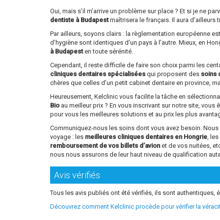
Oui, mais s’il m’arrive un problème sur place ? Et si je ne 
dentiste à Budapest
maîtrisera le français. Il aura d’ailleu
Par ailleurs, soyons clairs : la règlementation européenne e
d’hygiène sont identiques d’un pays à l’autre. Mieux, en Ho
à Budapest
en toute sérénité.
Cependant, il reste difficile de faire son choix parmi les ce
cliniques dentaires spécialisées
qui proposent des
soins 
chères que celles d’un petit cabinet dentaire en province, mai
Heureusement, Kelclinic vous facilite la tâche en sélectionn
Bio
au meilleur prix ? En vous inscrivant sur notre site, vous 
pour vous les meilleures solutions et au prix les plus avant
Communiquez-nous les soins dont vous avez besoin. Nous vou
voyage : les
meilleures cliniques dentaires en Hongrie
, le
remboursement de vos billets d’avion
et de vos nuitées, e
nous nous assurons de leur haut niveau de qualification aut
Avis vérifiés
Tous les avis publiés ont été vérifiés, ils sont authentiques, é
Découvrez comment Kelclinic procède pour vérifier la vérac