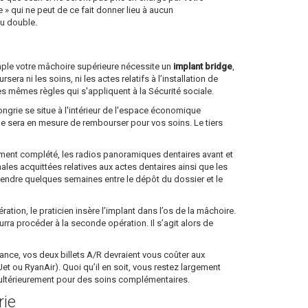
 qui ne peut de ce fait donner lieu à aucun
au double.
emple votre mâchoire supérieure nécessite un
implant bridge
,
a ni les soins, ni les actes relatifs à l’installation de
es mêmes règles qui s'appliquent à la Sécurité sociale.
ongrie se situe à l'intérieur de l'espace économique
lle sera en mesure de rembourser pour vos soins. Le tiers
dûment complété, les radios panoramiques dentaires avant et
nales acquittées relatives aux actes dentaires ainsi que les
ttendre quelques semaines entre le dépôt du dossier et le
tion, le praticien insère l’implant dans l’os de la mâchoire.
ourra procéder à la seconde opération. Il s’agit alors de
 France, vos deux billets A/R devraient vous coûter aux
 ou RyanAir). Quoi qu’il en soit, vous restez largement
e ultérieurement pour des soins complémentaires.
rie