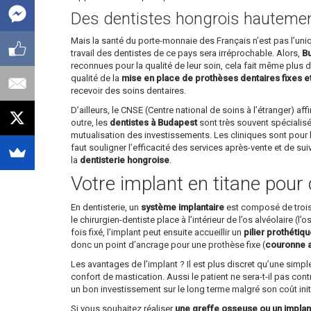
Des dentistes hongrois hautement
Mais la santé du porte-monnaie des Français n’est pas l’un
travail des dentistes de ce pays sera irréprochable. Alors,
Bu
reconnues pour la qualité de leur soin, cela fait même plus d’
qualité de la
mise en place de prothèses dentaires fixes e
recevoir des soins dentaires.
D’ailleurs, le CNSE (Centre national de soins à l’étranger) 
outre, les
dentistes à Budapest
sont très souvent spécialisé
mutualisation des investissements. Les cliniques sont pour l
faut souligner l’efficacité des services après-vente et de su
la
dentisterie hongroise
.
Votre implant en titane pour 
En dentisterie, un
système implantaire
est composé de trois p
le chirurgien-dentiste place à l’intérieur de l’os alvéolaire (l
fois fixé, l’implant peut ensuite accueillir un
pilier prothétiq
donc un point d’ancrage pour une prothèse fixe (
couronne ar
Les avantages de l’implant ? Il est plus discret qu’une simp
confort de mastication. Aussi le patient ne sera-t-il pas cont
un bon investissement sur le long terme malgré son coût init
Si vous souhaitez réaliser
une greffe osseuse ou un implan