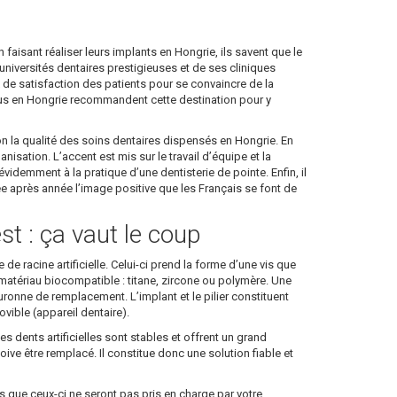
en faisant réaliser leurs implants en Hongrie, ils savent que le
niversités dentaires prestigieuses et de ses cliniques
ux de satisfaction des patients pour se convaincre de la
enus en Hongrie recommandent cette destination pour y
on la qualité des soins dentaires dispensés en Hongrie. En
sation. L’accent est mis sur le travail d’équipe et la
idemment à la pratique d’une dentisterie de pointe. Enfin, il
née après année l’image positive que les Français se font de
st : ça vaut le coup
de racine artificielle. Celui-ci prend la forme d’une vis que
 en matériau biocompatible : titane, zircone ou polymère. Une
 couronne de remplacement. L’implant et le pilier constituent
ible (appareil dentaire).
es dents artificielles sont stables et offrent un grand
doive être remplacé. Il constitue donc une solution fiable et
 que ceux-ci ne seront pas pris en charge par votre