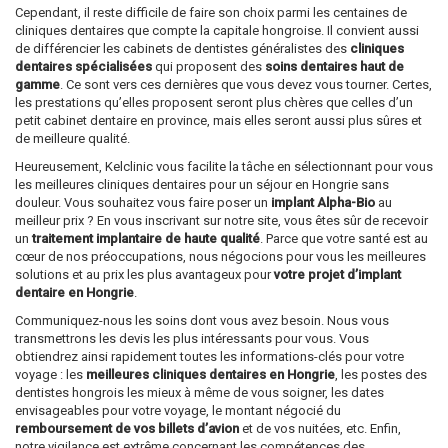
Cependant, il reste difficile de faire son choix parmi les centaines de
cliniques dentaires que compte la capitale hongroise. Il convient aussi
de différencier les cabinets de dentistes généralistes des
cliniques
dentaires spécialisées
qui proposent des
soins dentaires haut de
gamme
. Ce sont vers ces dernières que vous devez vous tourner. Certes,
les prestations qu’elles proposent seront plus chères que celles d’un
petit cabinet dentaire en province, mais elles seront aussi plus sûres et
de meilleure qualité.
Heureusement, Kelclinic vous facilite la tâche en sélectionnant pour vous
les meilleures cliniques dentaires pour un séjour en Hongrie sans
douleur. Vous souhaitez vous faire poser un
implant Alpha-Bio
au
meilleur prix ? En vous inscrivant sur notre site, vous êtes sûr de recevoir
un
traitement implantaire de haute qualité
. Parce que votre santé est au
cœur de nos préoccupations, nous négocions pour vous les meilleures
solutions et au prix les plus avantageux pour
votre projet d’implant
dentaire en Hongrie
.
Communiquez-nous les soins dont vous avez besoin. Nous vous
transmettrons les devis les plus intéressants pour vous. Vous
obtiendrez ainsi rapidement toutes les informations-clés pour votre
voyage : les
meilleures cliniques dentaires en Hongrie
, les postes des
dentistes hongrois les mieux à même de vous soigner, les dates
envisageables pour votre voyage, le montant négocié du
remboursement de vos billets d’avion
et de vos nuitées, etc. Enfin,
notre vigilance est extrême concernant les compétences des