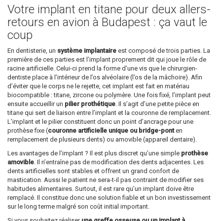
Votre implant en titane pour deux allers-
retours en avion à Budapest : ça vaut le
coup
En dentisterie, un
système implantaire
est composé de trois parties. La
première de ces parties est l’implant proprement dit qui joue le rôle de
racine artificielle. Celui-ci prend la forme d’une vis que le chirurgien-
dentiste place à l’intérieur de l’os alvéolaire (l’os de la mâchoire). Afin
d’éviter que le corps ne le rejette, cet implant est fait en matériau
biocompatible : titane, zircone ou polymère. Une fois fixé, l’implant peut
ensuite accueillir un
pilier prothétique
. Il s’agit d’une petite pièce en
titane qui sert de liaison entre l’implant et la couronne de remplacement.
L’implant et le pilier constituent donc un point d’ancrage pour une
prothèse fixe (
couronne artificielle unique ou bridge-pont
en
remplacement de plusieurs dents) ou amovible (appareil dentaire).
Les avantages de l’implant ? Il est plus discret qu’une simple
prothèse
amovible
. Il n’entraîne pas de modification des dents adjacentes. Les
dents artificielles sont stables et offrent un grand confort de
mastication. Aussi le patient ne sera-t-il pas contraint de modifier ses
habitudes alimentaires. Surtout, il est rare qu’un implant doive être
remplacé. Il constitue donc une solution fiable et un bon investissement
sur le long terme malgré son coût initial important.
Si vous souhaitez réaliser
une greffe osseuse ou un implant à