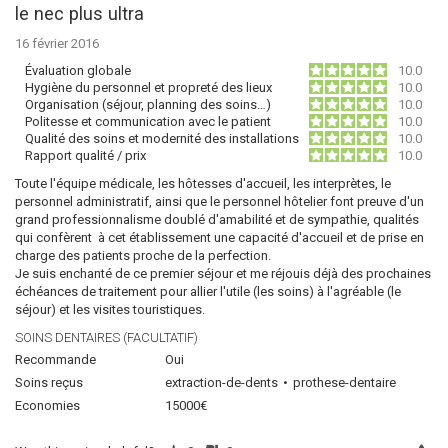
le nec plus ultra
16 février 2016
Évaluation globale
10.0
Hygiène du personnel et propreté des lieux
10.0
Organisation (séjour, planning des soins…)
10.0
Politesse et communication avec le patient
10.0
Qualité des soins et modernité des installations
10.0
Rapport qualité / prix
10.0
Toute l'équipe médicale, les hôtesses d'accueil, les interprètes, le
personnel administratif, ainsi que le personnel hôtelier font preuve d'un
grand professionnalisme doublé d'amabilité et de sympathie, qualités
qui confèrent à cet établissement une capacité d'accueil et de prise en
charge des patients proche de la perfection.
Je suis enchanté de ce premier séjour et me réjouis déjà des prochaines
échéances de traitement pour allier l'utile (les soins) à l'agréable (le
séjour) et les visites touristiques.
SOINS DENTAIRES (FACULTATIF)
Recommande
Oui
Soins reçus
extraction-de-dents
prothese-dentaire
Economies
15000€