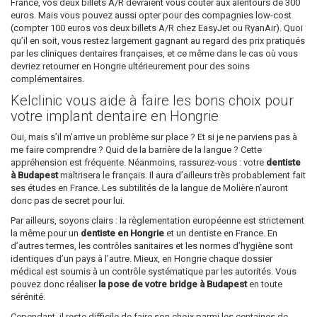
France, vos deux billets A/R devraient vous coûter aux alentours de 300
euros. Mais vous pouvez aussi opter pour des compagnies low-cost
(compter 100 euros vos deux billets A/R chez EasyJet ou RyanAir). Quoi
qu’il en soit, vous restez largement gagnant au regard des prix pratiqués
par les cliniques dentaires françaises, et ce même dans le cas où vous
devriez retourner en Hongrie ultérieurement pour des soins
complémentaires.
Kelclinic vous aide à faire les bons choix pour
votre implant dentaire en Hongrie
Oui, mais s’il m’arrive un problème sur place ? Et si je ne parviens pas à
me faire comprendre ? Quid de la barrière de la langue ? Cette
appréhension est fréquente. Néanmoins, rassurez-vous : votre
dentiste
à Budapest
maîtrisera le français. Il aura d’ailleurs très probablement fait
ses études en France. Les subtilités de la langue de Molière n’auront
donc pas de secret pour lui.
Par ailleurs, soyons clairs : la règlementation européenne est strictement
la même pour un
dentiste en Hongrie
et un dentiste en France. En
d’autres termes, les contrôles sanitaires et les normes d’hygiène sont
identiques d’un pays à l’autre. Mieux, en Hongrie chaque dossier
médical est soumis à un contrôle systématique par les autorités. Vous
pouvez donc réaliser
la pose de votre bridge à Budapest
en toute
sérénité.
Cependant, il reste difficile de faire son choix parmi les centaines de