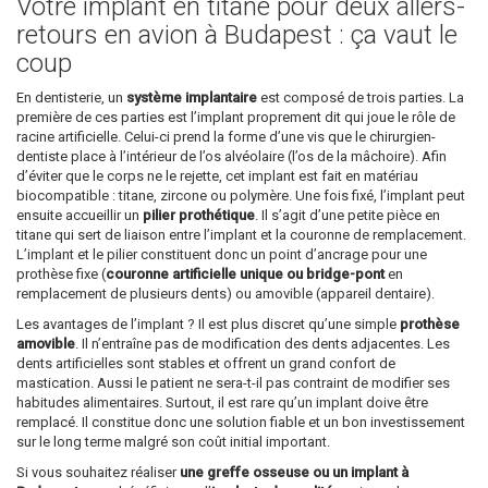
Votre implant en titane pour deux allers-
retours en avion à Budapest : ça vaut le
coup
En dentisterie, un
système implantaire
est composé de trois parties. La
première de ces parties est l’implant proprement dit qui joue le rôle de
racine artificielle. Celui-ci prend la forme d’une vis que le chirurgien-
dentiste place à l’intérieur de l’os alvéolaire (l’os de la mâchoire). Afin
d’éviter que le corps ne le rejette, cet implant est fait en matériau
biocompatible : titane, zircone ou polymère. Une fois fixé, l’implant peut
ensuite accueillir un
pilier prothétique
. Il s’agit d’une petite pièce en
titane qui sert de liaison entre l’implant et la couronne de remplacement.
L’implant et le pilier constituent donc un point d’ancrage pour une
prothèse fixe (
couronne artificielle unique ou bridge-pont
en
remplacement de plusieurs dents) ou amovible (appareil dentaire).
Les avantages de l’implant ? Il est plus discret qu’une simple
prothèse
amovible
. Il n’entraîne pas de modification des dents adjacentes. Les
dents artificielles sont stables et offrent un grand confort de
mastication. Aussi le patient ne sera-t-il pas contraint de modifier ses
habitudes alimentaires. Surtout, il est rare qu’un implant doive être
remplacé. Il constitue donc une solution fiable et un bon investissement
sur le long terme malgré son coût initial important.
Si vous souhaitez réaliser
une greffe osseuse ou un implant à