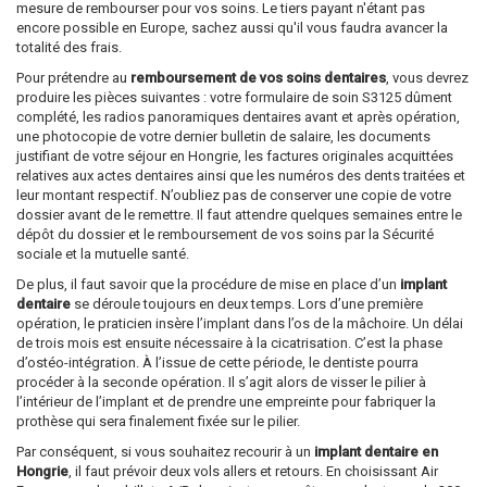
mesure de rembourser pour vos soins. Le tiers payant n'étant pas
encore possible en Europe, sachez aussi qu'il vous faudra avancer la
totalité des frais.
Pour prétendre au
remboursement de vos soins dentaires
, vous devrez
produire les pièces suivantes : votre formulaire de soin S3125 dûment
complété, les radios panoramiques dentaires avant et après opération,
une photocopie de votre dernier bulletin de salaire, les documents
justifiant de votre séjour en Hongrie, les factures originales acquittées
relatives aux actes dentaires ainsi que les numéros des dents traitées et
leur montant respectif. N’oubliez pas de conserver une copie de votre
dossier avant de le remettre. Il faut attendre quelques semaines entre le
dépôt du dossier et le remboursement de vos soins par la Sécurité
sociale et la mutuelle santé.
De plus, il faut savoir que la procédure de mise en place d’un
implant
dentaire
se déroule toujours en deux temps. Lors d’une première
opération, le praticien insère l’implant dans l’os de la mâchoire. Un délai
de trois mois est ensuite nécessaire à la cicatrisation. C’est la phase
d’ostéo-intégration. À l’issue de cette période, le dentiste pourra
procéder à la seconde opération. Il s’agit alors de visser le pilier à
l’intérieur de l’implant et de prendre une empreinte pour fabriquer la
prothèse qui sera finalement fixée sur le pilier.
Par conséquent, si vous souhaitez recourir à un
implant dentaire en
Hongrie
, il faut prévoir deux vols allers et retours. En choisissant Air