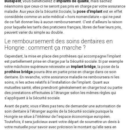
Budapest
, vous bénéficierez d’
implants de qualité
, mais sachez
néanmoins que ceux-ci ne seront pas pris en charge par votre assurance
maladie. Aux yeux de la Sécurité Sociale, la
pose d’implant
est en effet
considérée comme un acte médical « hors nomenclature » qui ne peut
de ce fait donner lieu à aucun remboursement. C’est d’ailleurs la raison
pour laquelle les tarifs des praticiens français, libres de fixer leurs prix,
peuvent varier du simple au double.
Le remboursement des soins dentaires en
Hongrie : comment ça marche ?
Cependant, la mise en place des prothèses qui accompagne l’implant
est partiellement prise en charge par la Sécurité sociale. Si par exemple
votre mâchoire supérieure nécessite un
implant bridge
, la pose de la
prothèse bridge
pourra être en partie prise en charge dans ce soin
dentaire. En revanche, votre assurance maladie ne remboursera ni les
soins, ni les actes relatifs à l’installation de l’implant. Quant aux
mutuelles santé, elles prendront généralement en charge tout ou partie
des prestations effectuées à l'étranger selon les mêmes règles qui
s'appliquent à la Sécurité sociale.
Avant de partir, vous n'êtes pas tenu de demander une autorisation de
soin dentaire à l'étranger auprès de la Sécurité sociale puisque la
Hongrie se situe à l'intérieur de l'espace économique européen.
Toutefois, il sera judicieux avant votre départ de soumettre un devis à
votre mutuelle pour savoir avec précision le montant qu'elle sera en