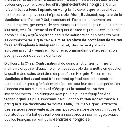
de leur engouement pour les
chirurgiens-dentistes hongrois
. Car en
faisant réaliser leurs implants en Hongrie, ils savent que le travail des
dentistes de ce pays sera irréprochable. Alors,
Budapest, capitale de la
dentisterie
en Europe ? Oui, absolument. Forte de ses universités
dentaires prestigieuses et de ses cliniques reconnues pour la qualité de
leur soin, cela fait même plus d’un quart de siècle qu’elle excelle dans le
domaine. Il n’y a qu’à regarder le taux de satisfaction des patients pour
se convaincre de la qualité de la
mise en place de prothèses dentaires
fixes et d’implants à Budapest
. En effet, plus de neuf patients
européens sur dix venus en Hongrie recommandent cette destination
pour y recevoir des soins dentaires.
D’ailleurs, le CNSE (Centre national de soins à l’étranger) affirme lui-
même ne disposer d’aucun élément susceptible de remettre en question
la qualité des soins dentaires dispensés en Hongrie. En outre, les
dentistes à Budapest
sont très souvent spécialisés, et les centres
dentaires hongrois généralement réputés pour leur bonne organisation.
L’accent est mis sur le travail d’équipe et la mutualisation des
investissements. Les cliniques sont pour la plupart équipées des
technologies les plus avancées, ce qui concourt bien évidemment à la
pratique d’une dentisterie de pointe. Enfin, il faut souligner l’efficacité
des services après-vente et de suivi post-opératoire de ces cliniques. Un
réel atout qui n’a fait que renforcer année après année l’image positive
que les Français se font de la
dentisterie hongroise
.