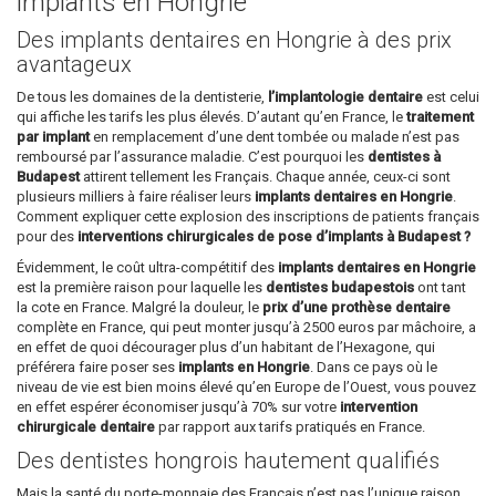
implants en Hongrie
Des implants dentaires en Hongrie à des prix
avantageux
De tous les domaines de la dentisterie,
l’implantologie dentaire
est celui
qui affiche les tarifs les plus élevés. D’autant qu’en France, le
traitement
par implant
en remplacement d’une dent tombée ou malade n’est pas
remboursé par l’assurance maladie. C’est pourquoi les
dentistes à
Budapest
attirent tellement les Français. Chaque année, ceux-ci sont
plusieurs milliers à faire réaliser leurs
implants dentaires en Hongrie
.
Comment expliquer cette explosion des inscriptions de patients français
pour des
interventions chirurgicales de pose d’implants à Budapest ?
Évidemment, le coût ultra-compétitif des
implants dentaires en Hongrie
est la première raison pour laquelle les
dentistes budapestois
ont tant
la cote en France. Malgré la douleur, le
prix d’une prothèse dentaire
complète en France, qui peut monter jusqu’à 2500 euros par mâchoire, a
en effet de quoi décourager plus d’un habitant de l’Hexagone, qui
préférera faire poser ses
implants en Hongrie
. Dans ce pays où le
niveau de vie est bien moins élevé qu’en Europe de l’Ouest, vous pouvez
en effet espérer économiser jusqu’à 70% sur votre
intervention
chirurgicale dentaire
par rapport aux tarifs pratiqués en France.
Des dentistes hongrois hautement qualifiés
Mais la santé du porte-monnaie des Français n’est pas l’unique raison