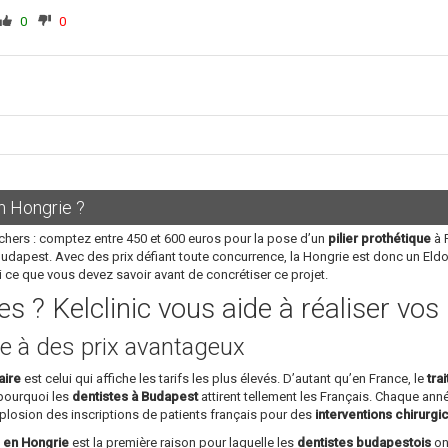
0
0
n Hongrie ?
chers : comptez entre 450 et 600 euros pour la pose d’un
pilier prothétique
à P
Budapest. Avec des prix défiant toute concurrence, la Hongrie est donc un Eld
i ce que vous devez savoir avant de concrétiser ce projet.
s ? Kelclinic vous aide à réaliser vo
e à des prix avantageux
aire
est celui qui affiche les tarifs les plus élevés. D’autant qu’en France, le
tra
 pourquoi les
dentistes à Budapest
attirent tellement les Français. Chaque année
plosion des inscriptions de patients français pour des
interventions chirurgi
s en Hongrie
est la première raison pour laquelle les
dentistes budapestois
ont