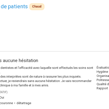
 de patients
Chaud
s aucune hésitation
Évaluati
entistes et l’efficacité avec laquelle sont effectués les soins sont
Hygiène 
.
Organisa
des interprètes sont de nature à rassurer les plus inquiets.
Politess
fectuer, je reviendrais sans aucune hésitation. Je vais recommander
Qualité 
 clinique à ma famille et à mes amis.
Rapport q
ATIF)
Oui
couronne
détartrage