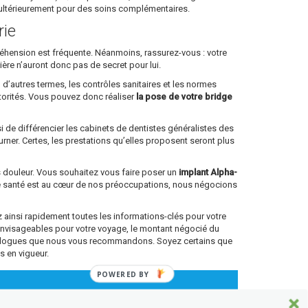
e ultérieurement pour des soins complémentaires.
rie
ppréhension est fréquente. Néanmoins, rassurez-vous : votre
lière n’auront donc pas de secret pour lui.
 d’autres termes, les contrôles sanitaires et les normes
torités. Vous pouvez donc réaliser
la pose de votre bridge
si de différencier les cabinets de dentistes généralistes des
rner. Certes, les prestations qu’elles proposent seront plus
ns douleur. Vous souhaitez vous faire poser un
implant Alpha-
re santé est au cœur de nos préoccupations, nous négocions
ainsi rapidement toutes les informations-clés pour votre
envisageables pour votre voyage, le montant négocié du
antologues que nous vous recommandons. Soyez certains que
s en vigueur.
POWERED BY