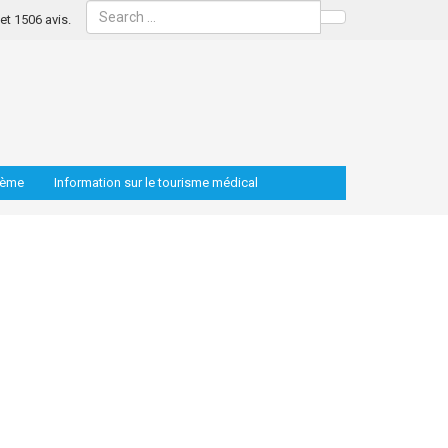
s et 1506 avis.
Search
lème
Information sur le tourisme médical