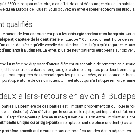
u’à 2500 euros par mâchoire, a en effet de quoi décourager plus d’un habitant
levé qu’en Europe de l’Ouest, vous pouvez en effet espérer économiser jusqu’
 qualifiés
ique raison de leur engouement pour les
chirurgiens-dentistes hongrois
. Car 
dapest, capitale de la dentisterie
en Europe ? Oui, absolument. Forte de ses u
un quart de siècle qu’elle excelle dans le domaine. Il n’y a qu’à regarder le ta
t d’implants à Budapest
. En effet, plus de neuf patients européens sur dix v
affirme lui-même ne disposer d’aucun élément susceptible de remettre en questi
s, et les centres dentaires hongrois généralement réputés pour leur bonne organi
a plupart équipées des technologies les plus avancées, ce qui concourt bien év
ivi post-opératoire de ces cliniques. Un réel atout qui n’a fait que renforcer an
deux allers-retours en avion à Budape
arties. La première de ces parties est l’implant proprement dit qui joue le rôle 
’os de la mâchoire). Afin d’éviter que le corps ne le rejette, cet implant est fait
ue
. Il s’agit d’une petite pièce en titane qui sert de liaison entre l’implant et la
tificielle unique ou bridge-pont
en remplacement de plusieurs dents) ou amov
le
prothèse amovible
. Il n’entraîne pas de modification des dents adjacentes. L