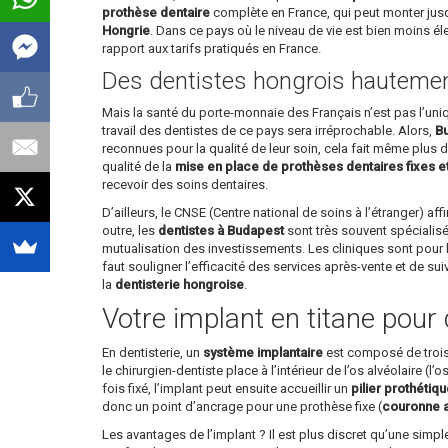
prothèse dentaire
complète en France, qui peut monter jusq
Hongrie
. Dans ce pays où le niveau de vie est bien moins é
rapport aux tarifs pratiqués en France.
Des dentistes hongrois hautement
Mais la santé du porte-monnaie des Français n’est pas l’un
travail des dentistes de ce pays sera irréprochable. Alors,
Bu
reconnues pour la qualité de leur soin, cela fait même plus d’
qualité de la
mise en place de prothèses dentaires fixes e
recevoir des soins dentaires.
D’ailleurs, le CNSE (Centre national de soins à l’étranger) 
outre, les
dentistes à Budapest
sont très souvent spécialisé
mutualisation des investissements. Les cliniques sont pour l
faut souligner l’efficacité des services après-vente et de su
la
dentisterie hongroise
.
Votre implant en titane pour 
En dentisterie, un
système implantaire
est composé de trois p
le chirurgien-dentiste place à l’intérieur de l’os alvéolaire (l
fois fixé, l’implant peut ensuite accueillir un
pilier prothétiq
donc un point d’ancrage pour une prothèse fixe (
couronne ar
Les avantages de l’implant ? Il est plus discret qu’une simp