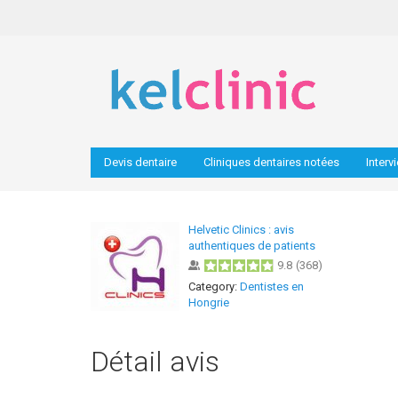
Devis dentaire
Cliniques dentaires notées
Interv
Helvetic Clinics : avis
authentiques de patients
9.8
(
368
)
Category:
Dentistes en
Hongrie
Détail avis