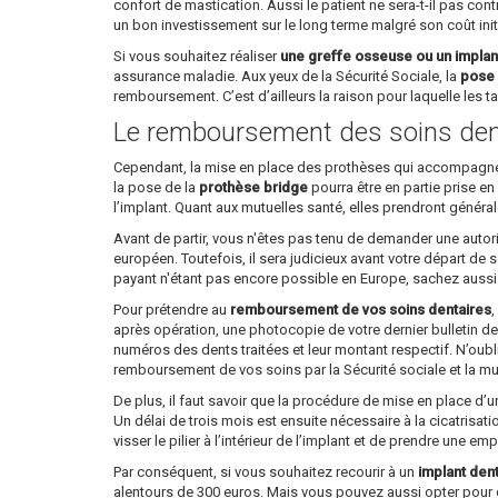
confort de mastication. Aussi le patient ne sera-t-il pas cont
un bon investissement sur le long terme malgré son coût init
Si vous souhaitez réaliser
une greffe osseuse ou un implan
assurance maladie. Aux yeux de la Sécurité Sociale, la
pose 
remboursement. C’est d’ailleurs la raison pour laquelle les tar
Le remboursement des soins den
Cependant, la mise en place des prothèses qui accompagne l’
la pose de la
prothèse bridge
pourra être en partie prise en
l’implant. Quant aux mutuelles santé, elles prendront généra
Avant de partir, vous n'êtes pas tenu de demander une autori
européen. Toutefois, il sera judicieux avant votre départ de
payant n'étant pas encore possible en Europe, sachez aussi qu
Pour prétendre au
remboursement de vos soins dentaires
,
après opération, une photocopie de votre dernier bulletin de 
numéros des dents traitées et leur montant respectif. N’oubl
remboursement de vos soins par la Sécurité sociale et la mu
De plus, il faut savoir que la procédure de mise en place d’
Un délai de trois mois est ensuite nécessaire à la cicatrisati
visser le pilier à l’intérieur de l’implant et de prendre une em
Par conséquent, si vous souhaitez recourir à un
implant den
alentours de 300 euros. Mais vous pouvez aussi opter pour 