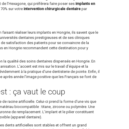
 de l’Hexagone, qui préférera faire poser ses
implants en
à 70% sur votre
intervention chirurgicale dentaire
par
en faisant réaliser leurs implants en Hongrie, ils savent que le
niversités dentaires prestigieuses et de ses cliniques
ux de satisfaction des patients pour se convaincre de la
enus en Hongrie recommandent cette destination pour y
on la qualité des soins dentaires dispensés en Hongrie. En
sation. L’accent est mis sur le travail d’équipe et la
idemment à la pratique d’une dentisterie de pointe. Enfin, il
née après année l’image positive que les Français se font de
st : ça vaut le coup
de racine artificielle. Celui-ci prend la forme d’une vis que
 en matériau biocompatible : titane, zircone ou polymère. Une
 couronne de remplacement. L’implant et le pilier constituent
ible (appareil dentaire).
es dents artificielles sont stables et offrent un grand