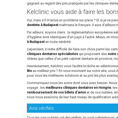
gagnant au regard des prix pratiqués par les cliniques dent
Kelclinic vous aide à faire les bo
Oui, mais s’il m’arrive un problème sur place ? Et si je ne 
dentiste à Budapest
maîtrisera le français. Il aura d’ailleu
Par ailleurs, soyons clairs : la règlementation européenne e
d’hygiène sont identiques d’un pays à l’autre. Mieux, en Ho
à Budapest
en toute sérénité.
Cependant, il reste difficile de faire son choix parmi les ce
cliniques dentaires spécialisées
qui proposent des
soins 
chères que celles d’un petit cabinet dentaire en province, mai
Heureusement, Kelclinic vous facilite la tâche en sélectionn
Bio
au meilleur prix ? En vous inscrivant sur notre site, vous 
pour vous les meilleures solutions et au prix les plus avant
Communiquez-nous les soins dont vous avez besoin. Nous vou
voyage : les
meilleures cliniques dentaires en Hongrie
, le
remboursement de vos billets d’avion
et de vos nuitées, e
nous nous assurons de leur haut niveau de qualification aut
Avis vérifiés
Tous les avis publiés ont été vérifiés, ils sont authentiques, é