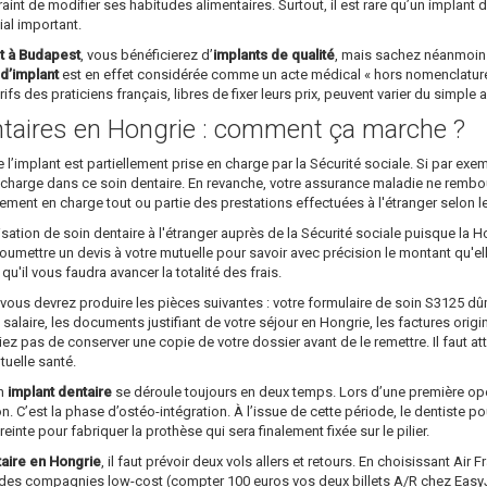
raint de modifier ses habitudes alimentaires. Surtout, il est rare qu’un implant 
ial important.
t à Budapest
, vous bénéficierez d’
implants de qualité
, mais sachez néanmoins
d’implant
est en effet considérée comme un acte médical « hors nomenclature »
ifs des praticiens français, libres de fixer leurs prix, peuvent varier du simple 
taires en Hongrie : comment ça marche ?
implant est partiellement prise en charge par la Sécurité sociale. Si par ex
 charge dans ce soin dentaire. En revanche, votre assurance maladie ne rembourser
lement en charge tout ou partie des prestations effectuées à l'étranger selon l
sation de soin dentaire à l'étranger auprès de la Sécurité sociale puisque la H
 soumettre un devis à votre mutuelle pour savoir avec précision le montant qu'e
'il vous faudra avancer la totalité des frais.
 vous devrez produire les pièces suivantes : votre formulaire de soin S3125 
salaire, les documents justifiant de votre séjour en Hongrie, les factures origi
iez pas de conserver une copie de votre dossier avant de le remettre. Il faut a
tuelle santé.
un
implant dentaire
se déroule toujours en deux temps. Lors d’une première opéra
on. C’est la phase d’ostéo-intégration. À l’issue de cette période, le dentiste p
preinte pour fabriquer la prothèse qui sera finalement fixée sur le pilier.
taire en Hongrie
, il faut prévoir deux vols allers et retours. En choisissant Air
des compagnies low-cost (compter 100 euros vos deux billets A/R chez EasyJet