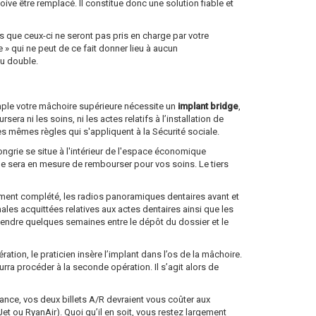
doive être remplacé. Il constitue donc une solution fiable et
 que ceux-ci ne seront pas pris en charge par votre
 qui ne peut de ce fait donner lieu à aucun
au double.
emple votre mâchoire supérieure nécessite un
implant bridge
,
a ni les soins, ni les actes relatifs à l’installation de
es mêmes règles qui s'appliquent à la Sécurité sociale.
ongrie se situe à l'intérieur de l'espace économique
lle sera en mesure de rembourser pour vos soins. Le tiers
dûment complété, les radios panoramiques dentaires avant et
nales acquittées relatives aux actes dentaires ainsi que les
ttendre quelques semaines entre le dépôt du dossier et le
tion, le praticien insère l’implant dans l’os de la mâchoire.
ourra procéder à la seconde opération. Il s’agit alors de
 France, vos deux billets A/R devraient vous coûter aux
 ou RyanAir). Quoi qu’il en soit, vous restez largement