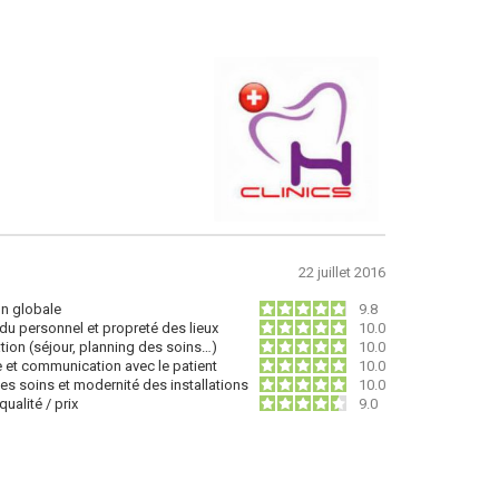
22 juillet 2016
on globale
9.8
du personnel et propreté des lieux
10.0
tion (séjour, planning des soins…)
10.0
e et communication avec le patient
10.0
des soins et modernité des installations
10.0
ualité / prix
9.0