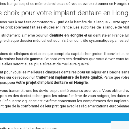
aires françaises, et ce même dans le cas où vous devriez retourner en Hongri
ns choix pour votre implant dentaire en Hong
parviens pas à me faire comprendre ? Quid de la barrière de la langue ? Cette a
rs très probablement fait ses études en France. Les subtilités de la langue de Mo
st strictement la même pour un
dentiste en Hongrie
et un dentiste en France. En
ngrie chaque dossier médical est soumis à un contrôle systématique par les au
ntaines de cliniques dentaires que compte la capitale hongroise. Il convient aus
dentaires haut de gamme
. Ce sont vers ces dernières que vous devez vous tou
s elles seront aussi plus sûres et de meilleure qualité.
ant pour vous les meilleures cliniques dentaires pour un séjour en Hongrie sa
êtes sûr de recevoir un
traitement implantaire de haute qualité
. Parce que vot
ageux pour
votre projet d’implant dentaire en Hongrie
.
s transmettrons les devis les plus intéressants pour vous. Vous obtiendrez 
s postes des dentistes hongrois les mieux à même de vous soigner, les dates 
tc. Enfin, notre vigilance est extrême concernant les compétences des impl
ant que de la conformité de leur pratique avec les règlementations européenne
crits par les patients des cliniques.