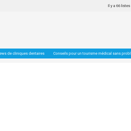
Il y a 66 liste
iews de cliniques dentaires
Conseils pour un tourisme médical sans prob