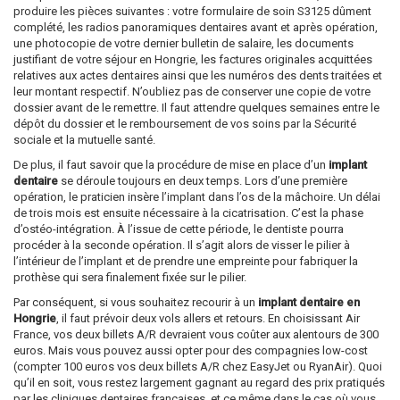
produire les pièces suivantes : votre formulaire de soin S3125 dûment
complété, les radios panoramiques dentaires avant et après opération,
une photocopie de votre dernier bulletin de salaire, les documents
justifiant de votre séjour en Hongrie, les factures originales acquittées
relatives aux actes dentaires ainsi que les numéros des dents traitées et
leur montant respectif. N’oubliez pas de conserver une copie de votre
dossier avant de le remettre. Il faut attendre quelques semaines entre le
dépôt du dossier et le remboursement de vos soins par la Sécurité
sociale et la mutuelle santé.
De plus, il faut savoir que la procédure de mise en place d’un
implant
dentaire
se déroule toujours en deux temps. Lors d’une première
opération, le praticien insère l’implant dans l’os de la mâchoire. Un délai
de trois mois est ensuite nécessaire à la cicatrisation. C’est la phase
d’ostéo-intégration. À l’issue de cette période, le dentiste pourra
procéder à la seconde opération. Il s’agit alors de visser le pilier à
l’intérieur de l’implant et de prendre une empreinte pour fabriquer la
prothèse qui sera finalement fixée sur le pilier.
Par conséquent, si vous souhaitez recourir à un
implant dentaire en
Hongrie
, il faut prévoir deux vols allers et retours. En choisissant Air
France, vos deux billets A/R devraient vous coûter aux alentours de 300
euros. Mais vous pouvez aussi opter pour des compagnies low-cost
(compter 100 euros vos deux billets A/R chez EasyJet ou RyanAir). Quoi
qu’il en soit, vous restez largement gagnant au regard des prix pratiqués
par les cliniques dentaires françaises, et ce même dans le cas où vous