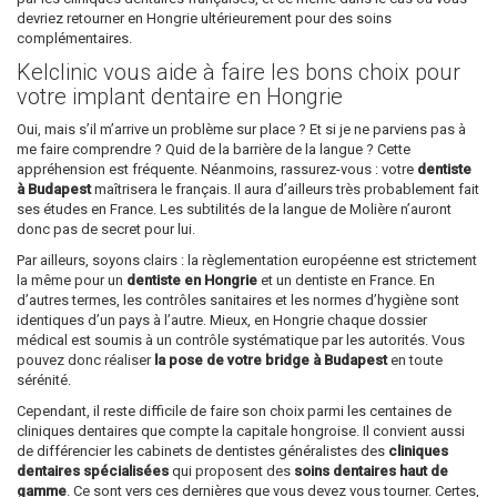
devriez retourner en Hongrie ultérieurement pour des soins
complémentaires.
Kelclinic vous aide à faire les bons choix pour
votre implant dentaire en Hongrie
Oui, mais s’il m’arrive un problème sur place ? Et si je ne parviens pas à
me faire comprendre ? Quid de la barrière de la langue ? Cette
appréhension est fréquente. Néanmoins, rassurez-vous : votre
dentiste
à Budapest
maîtrisera le français. Il aura d’ailleurs très probablement fait
ses études en France. Les subtilités de la langue de Molière n’auront
donc pas de secret pour lui.
Par ailleurs, soyons clairs : la règlementation européenne est strictement
la même pour un
dentiste en Hongrie
et un dentiste en France. En
d’autres termes, les contrôles sanitaires et les normes d’hygiène sont
identiques d’un pays à l’autre. Mieux, en Hongrie chaque dossier
médical est soumis à un contrôle systématique par les autorités. Vous
pouvez donc réaliser
la pose de votre bridge à Budapest
en toute
sérénité.
Cependant, il reste difficile de faire son choix parmi les centaines de
cliniques dentaires que compte la capitale hongroise. Il convient aussi
de différencier les cabinets de dentistes généralistes des
cliniques
dentaires spécialisées
qui proposent des
soins dentaires haut de
gamme
. Ce sont vers ces dernières que vous devez vous tourner. Certes,