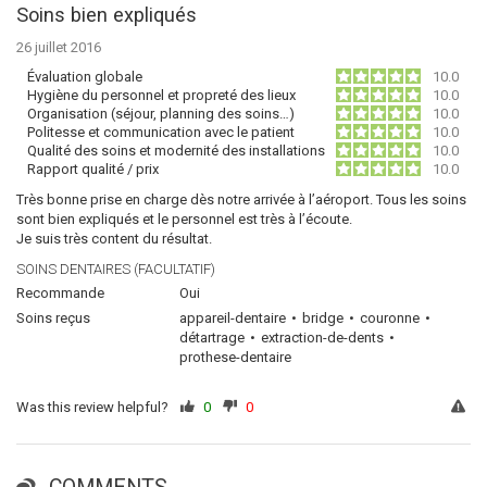
Soins bien expliqués
26 juillet 2016
Évaluation globale
10.0
Hygiène du personnel et propreté des lieux
10.0
Organisation (séjour, planning des soins…)
10.0
Politesse et communication avec le patient
10.0
Qualité des soins et modernité des installations
10.0
Rapport qualité / prix
10.0
Très bonne prise en charge dès notre arrivée à l’aéroport. Tous les soins
sont bien expliqués et le personnel est très à l’écoute.
Je suis très content du résultat.
SOINS DENTAIRES (FACULTATIF)
Recommande
Oui
Soins reçus
appareil-dentaire
bridge
couronne
détartrage
extraction-de-dents
prothese-dentaire
Was this review helpful?
0
0