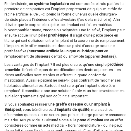
En dentisterie, un
système implantaire
est composé de trois parties. La
première de ces parties est l’implant proprement dit qui joue le rôle de
racine artificielle. Celui-ci prend la forme d’une vis que le chirurgien-
dentiste place à l’intérieur de l’os alvéolaire (l’os de la mâchoire). Afin
d’éviter que le corps ne le rejette, cet implant est fait en matériau
biocompatible : titane, zircone ou polymère. Une fois fixé, l’implant peut
ensuite accueillir un
pilier prothétique
. Il s’agit d’une petite pièce en
titane qui sert de liaison entre l’implant et la couronne de remplacement.
L’implant et le pilier constituent donc un point d’ancrage pour une
prothèse fixe (
couronne artificielle unique ou bridge-pont
en
remplacement de plusieurs dents) ou amovible (appareil dentaire).
Les avantages de l’implant ? Il est plus discret qu’une simple
prothèse
amovible
. Il n’entraîne pas de modification des dents adjacentes. Les
dents artificielles sont stables et offrent un grand confort de
mastication. Aussi le patient ne sera-t-il pas contraint de modifier ses
habitudes alimentaires. Surtout, il est rare qu’un implant doive être
remplacé. Il constitue donc une solution fiable et un bon investissement
sur le long terme malgré son coût initial important.
Si vous souhaitez réaliser
une greffe osseuse ou un implant à
Budapest
, vous bénéficierez d’
implants de qualité
, mais sachez
néanmoins que ceux-ci ne seront pas pris en charge par votre assurance
maladie. Aux yeux de la Sécurité Sociale, la
pose d’implant
est en effet
considérée comme un acte médical « hors nomenclature » qui ne peut
de ce fait donner lieu à aucun remboursement. C’est d’ailleurs la raison