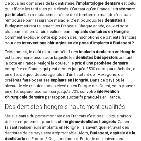
De tous les domaines de la dentisterie,
l’implantologie dentaire
est celui
qui affiche les tarifs les plus élevés. D’autant qu’en France, le
traitement
par implant
en remplacement d’une dent tombée ou malade n’est pas
remboursé par l’assurance maladie. C’est pourquoi les
dentistes à
Budapest
attirent tellement les Français. Chaque année, ceux-ci sont
plusieurs milliers à faire réaliser leurs
implants dentaires en Hongrie
.
Comment expliquer cette explosion des inscriptions de patients français
pour des
interventions chirurgicales de pose d’implants à Budapest ?
Évidemment, le coût ultra-compétitif des
implants dentaires en Hongrie
est la première raison pour laquelle les
dentistes budapestois
ont tant
la cote en France. Malgré la douleur, le
prix d’une prothèse dentaire
complète en France, qui peut monter jusqu’à 2500 euros par mâchoire, a
en effet de quoi décourager plus d’un habitant de l’Hexagone, qui
préférera faire poser ses
implants en Hongrie
. Dans ce pays où le
niveau de vie est bien moins élevé qu’en Europe de l’Ouest, vous pouvez
en effet espérer économiser jusqu’à 70% sur votre
intervention
chirurgicale dentaire
par rapport aux tarifs pratiqués en France.
Des dentistes hongrois hautement qualifiés
Mais la santé du porte-monnaie des Français n’est pas l’unique raison
de leur engouement pour les
chirurgiens-dentistes hongrois
. Car en
faisant réaliser leurs implants en Hongrie, ils savent que le travail des
dentistes de ce pays sera irréprochable. Alors,
Budapest, capitale de la
dentisterie
en Europe ? Oui, absolument. Forte de ses universités