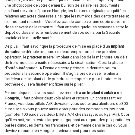
une photocopie de votre dernier bulletin de salaire, les documents
justifiant de votre séjour en Hongrie, les factures originales acquittées
relatives aux actes dentaires ainsi que les numéros des dents traitées et
leur montant respectif. N’oubliez pas de conserver une copie de votre
dossier avant de le remettre. Il faut attendre quelques semaines entre le
dépôt du dossier et le remboursement de vos soins par la Sécurité
sociale et la mutuelle santé.
De plus, il faut savoir que la procédure de mise en place d’un
implant
dentaire
se déroule toujours en deux temps. Lors d’une première
opération, le praticien insère l’implant dans l’os de la mâchoire. Un délai
de trois mois est ensuite nécessaire à la cicatrisation. C’est la phase
d’ostéo-intégration. À l’issue de cette période, le dentiste pourra
procéder à la seconde opération. Il s’agit alors de visser le pilier à
l’intérieur de l’implant et de prendre une empreinte pour fabriquer la
prothèse qui sera finalement fixée sur le pilier.
Par conséquent, si vous souhaitez recourir à un
implant dentaire en
Hongrie
, il faut prévoir deux vols allers et retours. En choisissant Air
France, vos deux billets A/R devraient vous coûter aux alentours de 300
euros. Mais vous pouvez aussi opter pour des compagnies low-cost
(compter 100 euros vos deux billets A/R chez EasyJet ou RyanAir). Quoi
qu’il en soit, vous restez largement gagnant au regard des prix pratiqués
par les cliniques dentaires françaises, et ce même dans le cas où vous
devriez retourner en Hongrie ultérieurement pour des soins