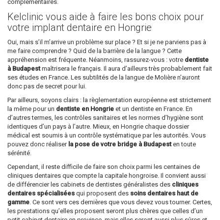
complémentaires.
Kelclinic vous aide à faire les bons choix pour
votre implant dentaire en Hongrie
Oui, mais s’il m’arrive un problème sur place ? Et si je ne parviens pas à
me faire comprendre ? Quid de la barrière de la langue ? Cette
appréhension est fréquente. Néanmoins, rassurez-vous : votre
dentiste
à Budapest
maîtrisera le français. Il aura d’ailleurs très probablement fait
ses études en France. Les subtilités de la langue de Molière n’auront
donc pas de secret pour lui.
Par ailleurs, soyons clairs : la règlementation européenne est strictement
la même pour un
dentiste en Hongrie
et un dentiste en France. En
d’autres termes, les contrôles sanitaires et les normes d’hygiène sont
identiques d’un pays à l’autre. Mieux, en Hongrie chaque dossier
médical est soumis à un contrôle systématique par les autorités. Vous
pouvez donc réaliser
la pose de votre bridge à Budapest
en toute
sérénité.
Cependant, il reste difficile de faire son choix parmi les centaines de
cliniques dentaires que compte la capitale hongroise. Il convient aussi
de différencier les cabinets de dentistes généralistes des
cliniques
dentaires spécialisées
qui proposent des
soins dentaires haut de
gamme
. Ce sont vers ces dernières que vous devez vous tourner. Certes,
les prestations qu’elles proposent seront plus chères que celles d’un
petit cabinet dentaire en province, mais elles seront aussi plus sûres et