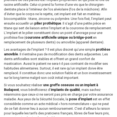
racine artificielle. Celui-ci prend la forme d’une vis que le chirurgien-
dentiste place à l’intérieur de l’os alvéolaire (l’os de la mâchoire). Afin
d’éviter que le corps ne le rejette, cet implant est fait en matériau
biocompatible : titane, zircone ou polymère. Une fois fixé, l’implant peut
ensuite accueillir un
pilier prothétique
. Il s’agit d’une petite pièce en
titane qui sert de liaison entre l’implant et la couronne de remplacement.
L’implant et le pilier constituent donc un point d’ancrage pour une
prothèse fixe (
couronne artificielle unique ou bridge-pont
en
remplacement de plusieurs dents) ou amovible (appareil dentaire).
Les avantages de l’implant ? Il est plus discret qu’une simple
prothèse
amovible
. Il n’entraîne pas de modification des dents adjacentes. Les
dents artificielles sont stables et offrent un grand confort de
mastication. Aussi le patient ne sera-t-il pas contraint de modifier ses
habitudes alimentaires. Surtout, il est rare qu’un implant doive être
remplacé. Il constitue donc une solution fiable et un bon investissement
sur le long terme malgré son coût initial important.
Si vous souhaitez réaliser
une greffe osseuse ou un implant à
Budapest
, vous bénéficierez d’
implants de qualité
, mais sachez
néanmoins que ceux-ci ne seront pas pris en charge par votre assurance
maladie. Aux yeux de la Sécurité Sociale, la
pose d’implant
est en effet
considérée comme un acte médical « hors nomenclature » qui ne peut
de ce fait donner lieu à aucun remboursement. C’est d’ailleurs la raison
pour laquelle les tarifs des praticiens français, libres de fixer leurs prix,