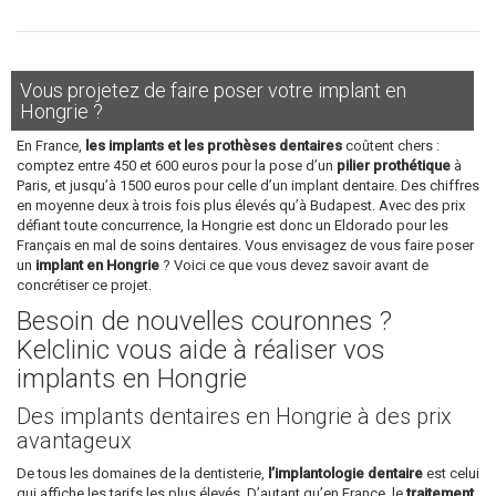
Vous projetez de faire poser votre implant en
Hongrie ?
En France,
les implants et les prothèses dentaires
coûtent chers :
comptez entre 450 et 600 euros pour la pose d’un
pilier prothétique
à
Paris, et jusqu’à 1500 euros pour celle d’un implant dentaire. Des chiffres
en moyenne deux à trois fois plus élevés qu’à Budapest. Avec des prix
défiant toute concurrence, la Hongrie est donc un Eldorado pour les
Français en mal de soins dentaires. Vous envisagez de vous faire poser
un
implant en Hongrie
? Voici ce que vous devez savoir avant de
concrétiser ce projet.
Besoin de nouvelles couronnes ?
Kelclinic vous aide à réaliser vos
implants en Hongrie
Des implants dentaires en Hongrie à des prix
avantageux
De tous les domaines de la dentisterie,
l’implantologie dentaire
est celui
qui affiche les tarifs les plus élevés. D’autant qu’en France, le
traitement