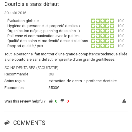
Courtoisie sans défaut
30 août 2016
Évaluation globale
10.0
Hygiène du personnel et propreté des lieux
10.0
Organisation (séjour, planning des soins…)
10.0
Politesse et communication avec le patient
10.0
Qualité des soins et modernité des installations
10.0
Rapport qualité / prix
10.0
Tout le personnel fait montrer d’une grande compétence technique alliée
à une courtoisie sans défaut, empreinte d’une grande gentillesse.
SOINS DENTAIRES (FACULTATIF)
Recommande
Oui
Soins reçus
extraction-de-dents
prothese-dentaire
Economies
3500€
Was this review helpful?
0
0
COMMENTS