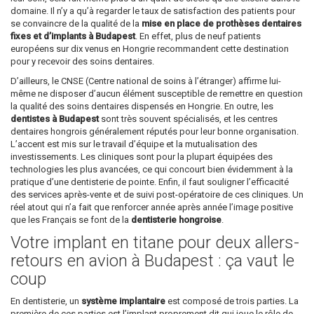
domaine. Il n’y a qu’à regarder le taux de satisfaction des patients pour
se convaincre de la qualité de la
mise en place de prothèses dentaires
fixes et d’implants à Budapest
. En effet, plus de neuf patients
européens sur dix venus en Hongrie recommandent cette destination
pour y recevoir des soins dentaires.
D’ailleurs, le CNSE (Centre national de soins à l’étranger) affirme lui-
même ne disposer d’aucun élément susceptible de remettre en question
la qualité des soins dentaires dispensés en Hongrie. En outre, les
dentistes à Budapest
sont très souvent spécialisés, et les centres
dentaires hongrois généralement réputés pour leur bonne organisation.
L’accent est mis sur le travail d’équipe et la mutualisation des
investissements. Les cliniques sont pour la plupart équipées des
technologies les plus avancées, ce qui concourt bien évidemment à la
pratique d’une dentisterie de pointe. Enfin, il faut souligner l’efficacité
des services après-vente et de suivi post-opératoire de ces cliniques. Un
réel atout qui n’a fait que renforcer année après année l’image positive
que les Français se font de la
dentisterie hongroise
.
Votre implant en titane pour deux allers-
retours en avion à Budapest : ça vaut le
coup
En dentisterie, un
système implantaire
est composé de trois parties. La
première de ces parties est l’implant proprement dit qui joue le rôle de