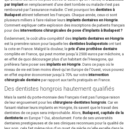
par implant
en remplacement d’une dent tombée ou malade n’est pas
remboursé par l’assurance maladie. C’est pourquoi les
dentistes à
Budapest
attirent tellement les Français. Chaque année, ceux-ci sont
plusieurs milliers à faire réaliser leurs
implants dentaires en Hongrie
.
Comment expliquer cette explosion des inscriptions de patients français
pour des
interventions chirurgicales de pose d’implants à Budapest ?
Évidemment, le coût ultra-compétitif des
implants dentaires en Hongrie
est la première raison pour laquelle les
dentistes budapestois
ont tant
la cote en France. Malgré la douleur, le
prix d’une prothèse dentaire
complète en France, qui peut monter jusqu’à 2500 euros par mâchoire, a
en effet de quoi décourager plus d’un habitant de l’Hexagone, qui
préférera faire poser ses
implants en Hongrie
. Dans ce pays où le
niveau de vie est bien moins élevé qu’en Europe de l’Ouest, vous pouvez
en effet espérer économiser jusqu’à 70% sur votre
intervention
chirurgicale dentaire
par rapport aux tarifs pratiqués en France.
Des dentistes hongrois hautement qualifiés
Mais la santé du porte-monnaie des Français n’est pas l’unique raison
de leur engouement pour les
chirurgiens-dentistes hongrois
. Car en
faisant réaliser leurs implants en Hongrie, ils savent que le travail des
dentistes de ce pays sera irréprochable. Alors,
Budapest, capitale de la
dentisterie
en Europe ? Oui, absolument. Forte de ses universités
dentaires prestigieuses et de ses cliniques reconnues pour la qualité de
leur soin, cela fait même plus d’un quart de siècle qu’elle excelle dans le